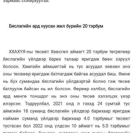
зармаас сонирхуулъя.
Бяслагийн ард нуусан жил бүрийн 20 тэрбум
ХХАХҮЯ-ны төсөвт Хөвсгөл аймагт 20 тэрбум төгрөгөөр
бяслагийн үйлдвэр барих талаар яригдаж бөөн хэрүүл
болсон. Хамгийн аймшигтай нь тус асуудал зөвхөн энэ
оны төсвөөр яригдаж батлагдаж байгаа асуудал биш. Өмнө
нь бүх сумандаа бяслагийн үйлдвэртэй болно гэж төсөв
батлуулж байсан нь ил болсон. Өөрөөр хэлбэл, бяслагийн
ард мөнгө тоншдог нь энэ оны төсөв хэлэлцэх үеэр
илэрсэн. Тодруулбал, 2021 онд л гэхэд 24 сумтай тус
аймгийн 18 суманд бяслагийн үйлдвэр барихаар яригдаж
найман суманд үйлдвэр барихаар 4.0 тэрбумыг төсөвт
тусгасан бол 2022 онд үлдсэн 10 аймагт нь 5.0 тэрбумыг