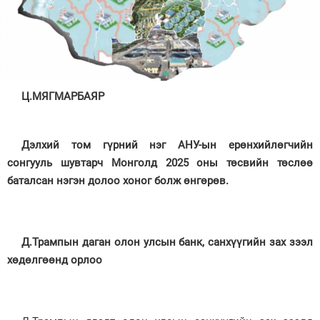
Зурхай
Ц.МЯГМАРБАЯР
Дэлхий том гүрний нэг АНУ-ын ерөнхийлөгчийн
сонгууль шувтарч Монголд 2025 оны төсвийн төслөө
баталсан нэгэн долоо хоног болж өнгөрөв.
Д.Трампын даган олон улсын банк, санхүүгийн зах зээл
хөдөлгөөнд орлоо