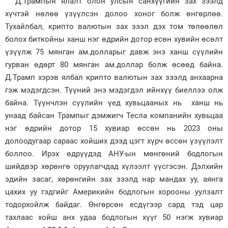
Д.Трампын ялалт олон улсын санхүүгийн зах зээлд
хүчтэй нөлөө үзүүлсэн долоо хоног болж өнгөрлөө.
Тухайлбал, крипто валютын зах зээл дэх том төлөөлөл
болох биткойны ханш нэг өдрийн дотор есөн хувийн өсөлт
үзүүлж 75 мянган ам.долларыг давж энэ ханш сүүлийн
гурван өдөрт 80 мянган ам.доллар болж өсөөд байна.
Д.Трамп хэрэв ялбал крипто валютын зах зээлд анхаарна
гэж мэдэгдсэн. Түүний энэ мэдэгдэл ийнхүү биеллээ олж
байна. Түүнчлэн сүүлийн үед хувьцааных нь ханш нь
унаад байсан Трампыг дэмжигч Тесла компанийн хувьцаа
нэг өдрийн дотор 15 хувиар өссөн нь 2023 оны
долоодугаар сараас хойших дээд цэгт хүрч өссөн үзүүлэлт
боллоо. Ирэх өдрүүдэд АНУ-ын мөнгөний бодлогын
шийдвэр хөрөнгө оруулагчдад хүлээлт үүсгэсэн. Дэлхийн
эдийн засаг, хөрөнгийн зах зээлд нар мандах уу, аянга
цахих уу гэдгийг Америкийн бодлогын хорооны уулзалт
тодорхойлж байдаг. Өнгөрсөн есдүгээр сард тэд цар
тахлаас хойш анх удаа бодлогын хүүг 50 нэгж хувиар