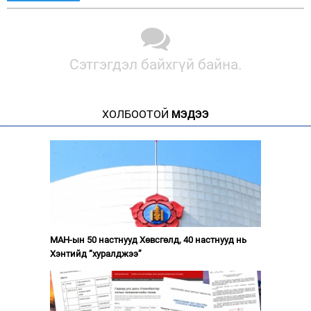
Сэтгэгдэл байхгүй байна.
ХОЛБООТОЙ
МЭДЭЭ
МАН-ын 50 настнууд Хөвсгөлд, 40 настнууд нь
Хэнтийд “хуралджээ”