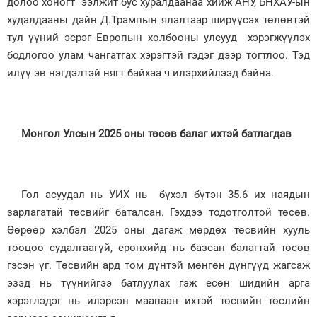
долоо хоногт ээлжит бус хуралдаанаа хийж АНУ, БНХАУ-ын
худалдааны дайн Д.Трампын ялалтаар ширүүсэх төлөвтэй
тул үүний эсрэг Европын холбооны улсууд хэрэгжүүлэх
бодлогоо улам чангатгах хэрэгтэй гэдэг дээр тогтлоо. Тэд
илүү эв нэгдэлтэй нягт байхаа ч илэрхийлээд байна.
Монгол Улсын 2025 оны төсөв балаг ихтэй батлагдав
Гол асуудал нь УИХ нь бүхэл бүтэн 35.6 их наядын
зарлагатай төсвийг баталсан. Гэхдээ тодотголтой төсөв.
Өөрөөр хэлбэл 2025 оны дагаж мөрдөх төсвийн хууль
тооцоо судалгаагүй, ерөнхийд нь базсан балагтай төсөв
гэсэн үг. Төсвийн ард том дүнтэй мөнгөн дүнгүүд жагсаж
эзэд нь түүнийгээ батлуулах гэж есөн шидийн арга
хэрэглэдэг нь илэрсэн маапаан ихтэй төсвийн төслийн