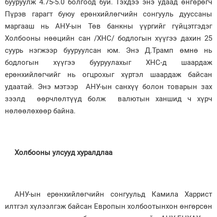
бууруулж 4.75-5.0 болгоод буй. Гэхдээ энэ удаад өнгөрөгч
Пүрэв гарагт буюу ерөнхийлөгчийн сонгууль дууссаны
маргааш нь АНУ-ын Төв банкны үүргийг гүйцэтгэдэг
Холбооны нөөцийн сан /ХНС/ бодлогын хүүгээ дахин 25
суурь нэгжээр бууруулсан юм. Энэ Д.Трамп өмнө нь
бодлогын хүүгээ бууруулахыг ХНС-д шаардаж
ерөнхийлөгчийг нь огцрохыг хүртэл шаардаж байсан
удаатай. Энэ мэтээр АНУ-ын санхүү болон товарын зах
зээлд өөрчлөлтүүд болж валютын ханшид ч хүрч
нөлөөлөхөөр байна.
Холбооны улсууд хуралдлаа
АНУ-ын ерөнхийлөгчийн сонгуульд Камила Харрист
илтгэл хүлээлгэж байсан Европын холбоотынхон өнгөрсөн