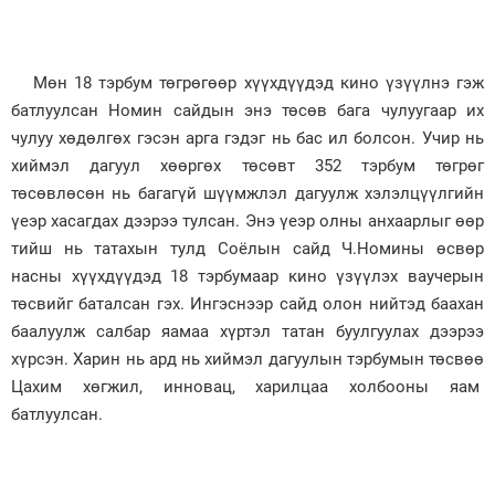
Мөн 18 тэрбум төгрөгөөр хүүхдүүдэд кино үзүүлнэ гэж
батлуулсан Номин сайдын энэ төсөв бага чулуугаар их
чулуу хөдөлгөх гэсэн арга гэдэг нь бас ил болсон. Учир нь
хиймэл дагуул хөөргөх төсөвт 352 тэрбум төгрөг
төсөвлөсөн нь багагүй шүүмжлэл дагуулж хэлэлцүүлгийн
үеэр хасагдах дээрээ тулсан. Энэ үеэр олны анхаарлыг өөр
тийш нь татахын тулд Соёлын сайд Ч.Номины өсвөр
насны хүүхдүүдэд 18 тэрбумаар кино үзүүлэх ваучерын
төсвийг баталсан гэх. Ингэснээр сайд олон нийтэд баахан
баалуулж салбар яамаа хүртэл татан буулгуулах дээрээ
хүрсэн. Харин нь ард нь хиймэл дагуулын тэрбумын төсвөө
Цахим хөгжил, инновац, харилцаа холбооны яам
батлуулсан.