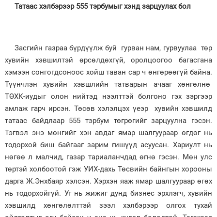
Татаас хэлбэрээр 555 тэрбумыг хэнд зарцуулах бол
Засгийн газраа бүрдүүлж буй гурван нам, гурвуулаа төр
хувийн хэвшилтэй өрсөлдөхгүй, оролцоогоо багасгана
хэмээн сонгогдсоноос хойш таван сар ч өнгөрөөгүй байна.
Түүнчлэн хувийн хэвшлийн татварын ачааг хөнгөлнө
ТӨХК-иудыг олон нийтэд нээлттэй болгоно гэх зэргээр
амлаж гарч ирсэн. Төсөв хэлэлцэх үеэр хувийн хэвшилд
татаас байдлаар 555 тэрбум төгрөгийг зарцуулна гэсэн.
Тэгвэл энэ мөнгийг хэн авдаг ямар шалгуураар өгдөг нь
тодорхой биш байгааг зарим гишүүд асуусан. Хариулт нь
нөгөө л малчид, газар тариаланчдад өгнө гэсэн. Мөн улс
төртэй холбоотой гэж УИХ-дахь Төсвийн байнгын хорооны
дарга Ж.Энхбаяр хэлсэн. Хэрхэн яаж ямар шалгуураар өгөх
нь тодорхойгүй. Уг нь жижиг дунд бизнес эрхлэгч, хувийн
хэвшилд хөнгөлөлттэй зээл хэлбэрээр олгох тухай