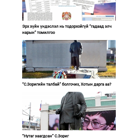
Эрх зүйн үндэслэл нь тодорхойгүй “гадаад элч
нарын” томилгоо
“С.Зоригийн талбай” болгочих, Хотын дарга аа?
“Нутаг заагдсан” С.Зориг