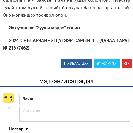
ойлголтыг өгч байсан ч энэ нь худал бололтой. Тэгэхээр
тухайн том дүнтэй төсвийг батлуулах бас л нэг арга гэлтэй.
Энэ мэт жишээ тоочвол олон.
Эх сурвалж: “Зууны мэдээ” сонин
2024 ОНЫ АРВАННЭГДҮГЭЭР САРЫН 11. ДАВАА ГАРАГ.
№ 218 (7462)
ХУВААЛЦАХ
ЖИРГЭХ
МЭДЭЭНИЙ
СЭТГЭГДЭЛ
Цагаар