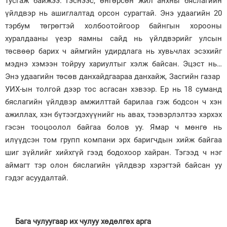
тусгаж байжээ. Гэснээс, өнгөрсөн жил анхны бяслагийн
үйлдвэр нь ашиглалтад орсон сурагтай. Энэ удаагийн 20
тэрбум төгрөгтэй холбоотойгоор байнгын хорооны
хуралдааны үеэр яамны сайд нь үйлдвэрийг улсын
төсвөөр барих ч аймгийн удирдлага нь хувьчлах эсэхийг
мэднэ хэмээн тойруу хариултыг хэлж байсан. Эцэст нь…
Энэ удаагийн төсөв данхайдгаараа данхайж, Засгийн газар
УИХ-ын толгой дээр тос асгасан хэвээр. Ер нь 18 суманд
бяслагийн үйлдвэр амжилттай барилаа гэж бодсон ч хэн
ажиллах, хэн бүтээгдэхүүнийг нь авах, тээвэрлэлтээ хэрхэх
гэсэн тооцоолол байгаа болов уу. Ямар ч мөнгө нь
илүүдсэн том групп компани эрх баригчдын хийж байгаа
шиг зүйлийг хийхгүй гээд бодохоор хайран. Тэгээд ч нэг
аймагт тэр олон бяслагийн үйлдвэр хэрэгтэй байсан уу
гэдэг асуудалтай.
Бага чулуугаар их чулуу хөдөлгөх арга