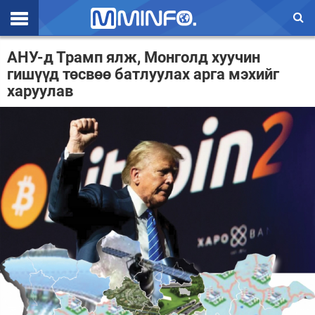
Эхлэл
АНУ-д Трамп ялж, Монголд хуучин
гишүүд төсвөө батлуулах арга мэхийг
Цаг агаар
харуулав
Валют ханш
Улс төр
Эдийн засаг
Үзэл бодол
Спорт
Нийгэм
Дэлхий
Энтертайнмэнт