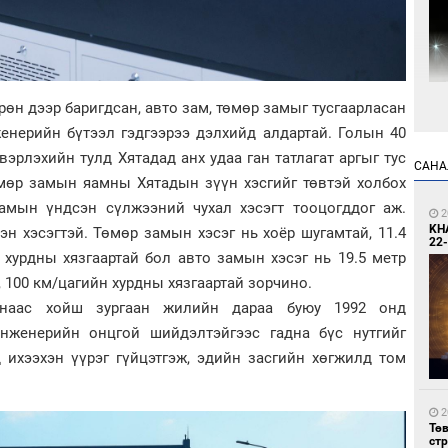
рөн дээр баригдсан, авто зам, төмөр замыг тусгаарласан
9
енерийн бүтээл гэдгээрээ дэлхийд алдартай. Голын 40
Мо
өн
вэрлэхийн тулд Хятадад анх удаа ган татлагат аргыг тус
САНА
мөр замын яамны Хятадын зүүн хэсгийг төвтэй холбох
 замын үндсэн сүлжээний чухал хэсэгт тооцогддог аж.
2
KH
н хэсэгтэй. Төмөр замын хэсэг нь хоёр шугамтай, 11.4
22-
аг хурдны хязгаартай бол авто замын хэсэг нь 19.5 метр
т, 100 км/цагийн хурдны хязгаартай зорчино.
санаас хойш зургаан жилийн дараа буюу 1992 онд
9
Өн
нженерийн онцгой шийдэлтэйгээс гадна бүс нутгийг
ду
д ихээхэн үүрэг гүйцэтгэж, эдийн засгийн хөгжилд том
ол
2
Тө
ст