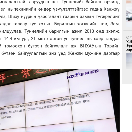
амгаалалттай газруудын нэг. Туннелийг байгаль орчинд
нел нь техникийн өндөр үзүүлэлттэйгээс гадна Ханжөү
9
Бо
уяа, Шиху нуурын үзэсгэлэнт газрын замын түгжрэлийг
ба
уулдаг талаар тус хотын Барилгын хөгжлийн төв, Зам,
анилцуулав. Туннелийн барилгын ажил 2013 онд эхэлж,
2
 14.4 км урт, 21 метр өргөн уг туннел нь хоёр талдаа
Х.
ий томоохон бүтээн байгуулалт аж. БНХАУ-ын Төрийн
Эр
хар
 бүтээн байгуулалтын энэ үед Жөжян мужийн даргаар
2
Бү
тээ
2
Б.
би
2
МИ