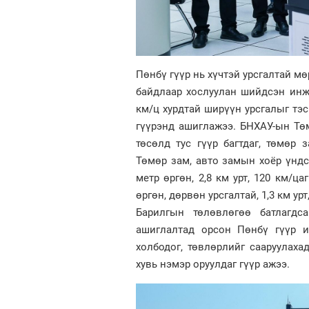
Пөнбү гүүр нь хүчтэй урсгалтай мө
байдлаар хослуулан шийдсэн инж
км/ц хурдтай ширүүн урсгалыг тэс
гүүрэнд ашиглажээ. БНХАУ-ын Тө
төсөлд тус гүүр багтдаг, төмөр
Төмөр зам, авто замын хоёр үндсэ
метр өргөн, 2,8 км урт, 120 км/ц
өргөн, дөрвөн урсгалтай, 1,3 км ур
Барилгын төлөвлөгөө батлагд
ашиглалтад орсон Пөнбү гүүр и
холбодог, төвлөрлийг сааруулаха
хувь нэмэр оруулдаг гүүр ажээ.