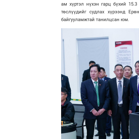
ам хүртэл нүхэн гарц бүхий 15.3
төслүүдийг судлах хүрээнд Ерө
байгууламжтай танилцсан юм.