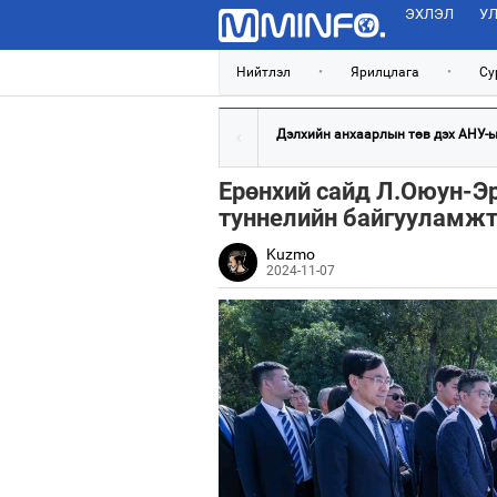
ЭХЛЭЛ
УЛ
Нийтлэл
•
Ярилцлага
•
Су
Дэлхийн анхаарлын төв дэх АНУ-ын
Ерөнхий сайд Л.Оюун-Эр
туннелийн байгууламжт
Kuzmo
2024-11-07