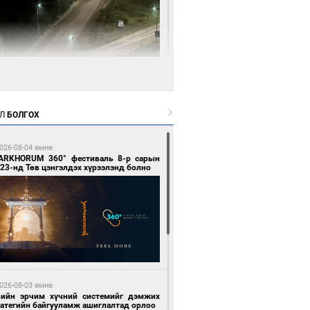
 цагийн өмнө өмнө
нгол Улсын волейболын шигшээ баг
өөдөр Хятадын эсрэг тоглоно
Л
БОЛГОХ
026-08-04 өмнө
ARKHORUM 360° фестиваль 8-р сарын
23-нд Төв цэнгэлдэх хүрээлэнд болно
 цагийн өмнө өмнө
өөдөр сондгой тоогоор төгссөн улсын
гаартай автомашинтай иргэдэд шатахуун
гоно
026-08-03 өмнө
вийн эрчим хүчний системийг дэмжих
ратегийн байгууламж ашиглалтад орлоо