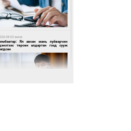
 цагийн өмнө өмнө
роо орохгүй, өдөртөө 28-30 хэм дулаан
йна
026-08-03 өмнө
Нямбаатар: Ял авсан мань луйварчин
дэнэтээс төрсөн алдартан гээд сууж
агдсан
2 цагийн өмнө өмнө
х төрлийн шатахууны импортыг шуурхай
вэрлэхэд гурван яам хамтран ажиллана
 өдрийн өмнө өмнө
Энх-Амгалан: Би Монгол Улсын иргэн
ш
3 цагийн өмнө өмнө
АТ ТӨХК “Боинг” компанитай хамтын