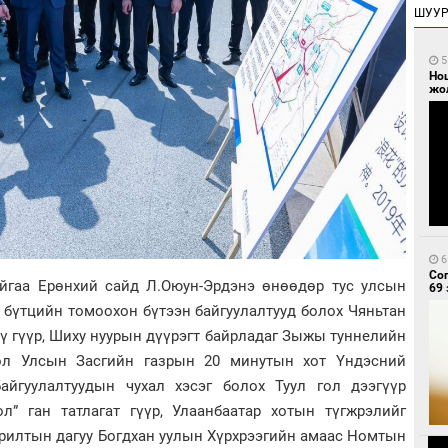
ШУУ
5
Но
жо
6
Со
йгаа Ерөнхий сайд Л.Оюун-Эрдэнэ өнөөдөр тус улсын
69 
бүтцийн томоохон бүтээн байгуулалтууд болох Чяньтан
ү гүүр, Шиху нуурын дүүрэгт байрладаг Зыжы туннелийн
ол Улсын Засгийн газрын 20 минутын хот Үндэсний
айгуулалтуудын чухал хэсэг болох Туул гол дээгүүр
л” ган татлагат гүүр, Улаанбаатар хотын түгжрэлийг
орилтын дагуу Богдхан уулын Хүрхрээгийн амаас Номтын