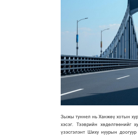
Зыжы туннел нь Ханжөү хотын хур
хэсэг. Тээврийн хөдөлгөөнийг х
үзэсгэлэнт Шиху нуурын доогуур 