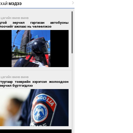
РХАЙ
МЭДЭЭ
 цагийн өмнө өмнө
цтой зөрчил гаргасан автобусны
лоочийг ажлаас нь чөлөөлжээ
 цагийн өмнө өмнө
гтуугаар тээврийн хэрэгсэл жолоодсон
зөрчил бүртгэгдлээ