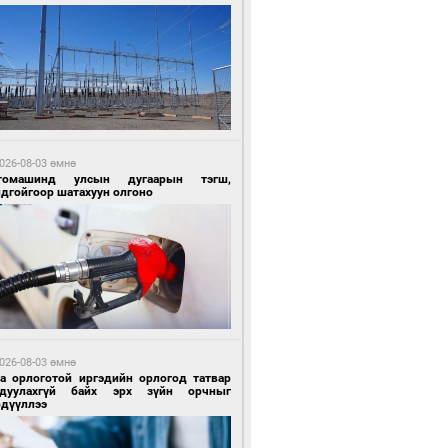
 цагийн өмнө өмнө
Х-ын дарга С.Бямбацогт Сутай хайрхны
гэрийг тахих тахилгад оролцлоо
026-08-03 өмнө
томашинд улсын дугаарын тэгш,
ндгойгоор шатахуун олгоно
 цагийн өмнө өмнө
ргаан цагаан мэнгэтэй харагчин үхэр
өр
026-08-03 өмнө
га орлоготой иргэдийн орлогод татвар
гдуулахгүй байх эрх зүйн орчныг
рдүүллээ