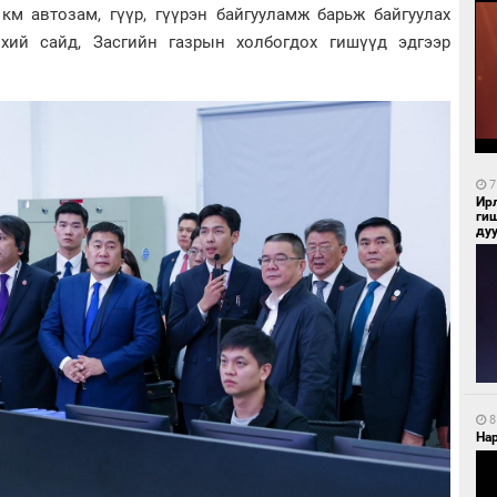
 км автозам, гүүр, гүүрэн байгууламж барьж байгуулах
нхий сайд, Засгийн газрын холбогдох гишүүд эдгээр
7
Ир
ги
ду
8
Нар