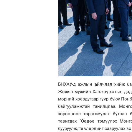
БНХАУ-д ажлын айлчлал хийж ба
Жөжян мужийн Ханжөү хотын дэд 
мөрний хоёрдугаар гүүр буюу Пөнб
байгууламжтай танилцлаа. Монг
хорооноос хэрэгжүүлэх бүтээн б
тавигдах “Өөдөө тэмүүлэх Монго
бууруулж, төвлөрлийг сааруулах з