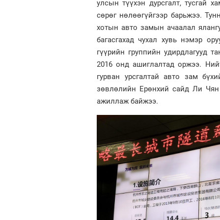
улсын түүхэн дурсгалт, тусгай х
сөрөг нөлөөгүйгээр барьжээ. Тун
хотын авто замын ачаалал яланг
багасгахад чухал хувь нэмэр ор
гүүрийн группийн удирдлагууд т
2016 онд ашиглалтад оржээ. Нийт
гурван урсгалтай авто зам бүх
зөвлөлийн Ерөнхий сайд Ли Чян
ажиллаж байжээ.