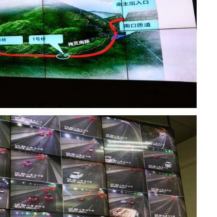
аж
2
Хөш
2
С.
ий
2
Хө
та
1
Н.
ас
та