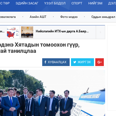
С ТӨР
ЭДИЙН ЗАСАГ
ҮЗЭЛ БОДОЛ
СПОРТ
НИЙГЭМ
ДЭЛ
рвалжлага
•
Азийн АШТ
•
Фото мэдээ
•
Оддын амьдрал
...
Нийслэлийн ИТХ-ын дарга А.Баяр...
дэнэ Хятадын томоохон гүүр,
ай танилцлаа
ХУВААЛЦАХ
ЖИРГЭХ