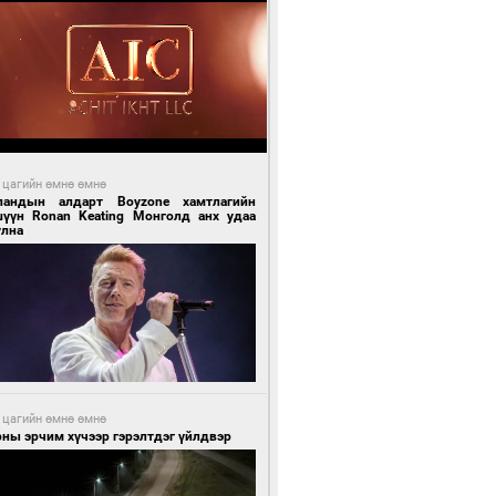
 цагийн өмнө өмнө
ландын алдарт Boyzone хамтлагийн
шүүн Ronan Keating Монголд анх удаа
улна
 цагийн өмнө өмнө
ны эрчим хүчээр гэрэлтдэг үйлдвэр