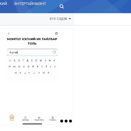
ХИЙ
ЭНТЕРТАЙНМЭНТ
ЗУРХАЙ
БҮХ СЭДЭВ