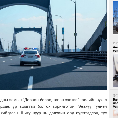
9
УИ
тэн
2
Ав
со
9
Зу
өд
2
дны замын "Дөрвөн босоо, таван хэвтээ" төслийн чухал
Ба
но
урдан, үр ашигтай болгох зорилготой. Энэхүү туннел
бү
хийгдсэн. Шиху нуур нь дэлхийн өвд бүртгэгдсэн, тус