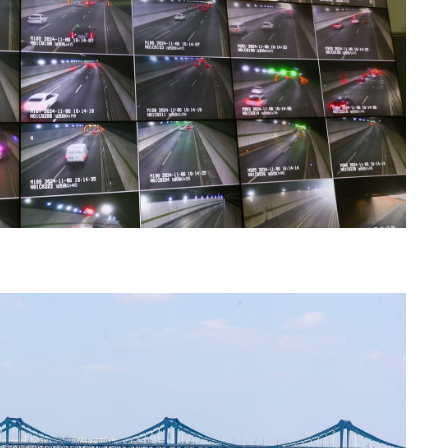
1
Со
95 
1
Өн
ду
ол
2
“Ну
1
С.
во
та
1
Ав
тат