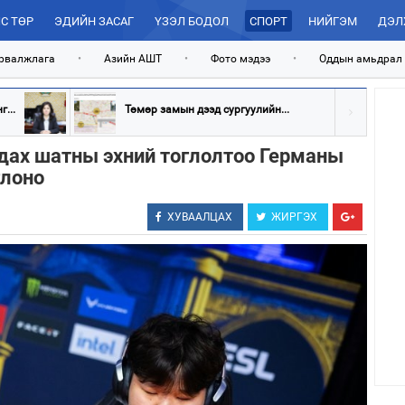
С ТӨР
ЭДИЙН ЗАСАГ
ҮЗЭЛ БОДОЛ
СПОРТ
НИЙГЭМ
ДЭЛ
рвалжлага
•
Азийн АШТ
•
Фото мэдээ
•
Оддын амьдрал
...
Төмөр замын дээд сургуулийн...
гдах шатны эхний тоглолтоо Германы
глоно
ХУВААЛЦАХ
ЖИРГЭХ