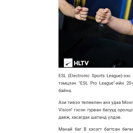
ESL (Electronic Sports League)-ээ
тэмцээн "ESL Pro League"-ийн 2
байна.
Ази тивээ төлөөлөн анх удаа Монг
Vision" гэсэн гурван багууд орол
давж, хасагдах шатанд үлдэв.
Манай баг В хэсэгт багтсан бөг