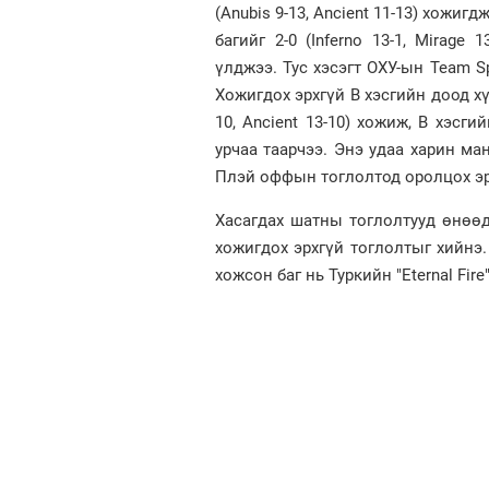
(Anubis 9-13, Ancient 11-13) хожиг
багийг 2-0 (Inferno 13-1, Mirag
үлджээ. Тус хэсэгт ОХУ-ын Team Spir
Хожигдох эрхгүй B хэсгийн доод хү
10, Ancient 13-10) хожиж, B хэсг
урчаа таарчээ. Энэ удаа харин мана
Плэй оффын тоглолтод оролцох эр
Хасагдах шатны тоглолтууд өнөөд
хожигдох эрхгүй тоглолтыг хийнэ.
хожсон баг нь Туркийн "Eternal Fire