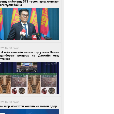
ээнд нийслэлд 573 төсөл, арга хэмжээг
рэгжүүлж байна
 цагийн өмнө өмнө
нгол Улс “COP17”-д “Тал хээрийн
өвлөгөө”-гөө танилцуулна
026-07-30 өмнө
в Азийн хамгийн анхны төр улсын Хүннү
гцолборыг цогцоор нь Дэлхийн өвд
ртгэжээ
 цагийн өмнө өмнө
 төрлийн эмийг нэг эх үүсвэрээс
далдан авах журмыг баталлаа
026-07-30 өмнө
ван шар мэнгэтэй хөхөшчин могой өдөр