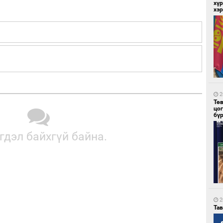
хүр
хэ
2
Мо
төл
2
Тө
цо
бү
гдэл байхгүй байна.
2
16
ху
2
Та