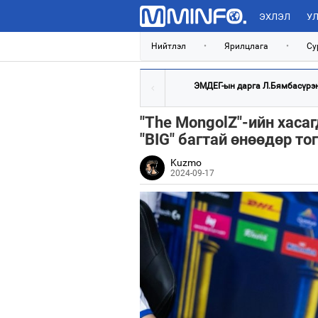
ЭХЛЭЛ
УЛ
Нийтлэл
•
Ярилцлага
•
Су
ЭМДЕГ-ын дарга Л.Бямбасүрэнг
"The MongolZ"-ийн хаса
"BIG" багтай өнөөдөр то
Kuzmo
2024-09-17