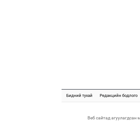
Бидний тухай
Редакцийн бодлого
Веб сайтад агуулагдсан 