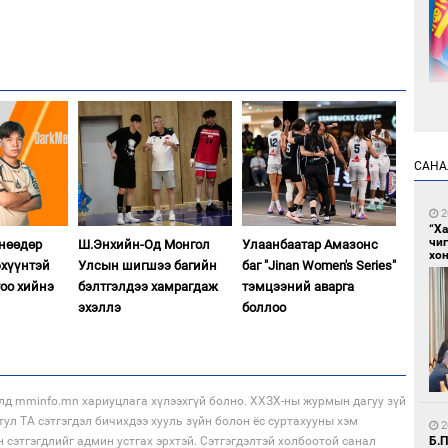
2
Са
САНА
мэ
2
“Х
чи
өнөөдөр
Ш.Энхийн-Од Монгол
Улаанбаатар Амазонс
хон
хүүнтэй
Улсын шигшээ багийн
баг "Jinan Women's Series"
тоо хийнэ
бэлтгэлдээ хамрагдаж
тэмцээний аварга
эхэллэ
боллоо
2
Нө
нээ
лд mminfo.mn хариуцлага хүлээхгүй болно. ХХЗХ-ны журмын дагуу зүй
тул ТА сэтгэгдэл бичихдээ хууль зүйн болон ёс суртахууны хэм
2
н сэтгэгдлийг админ устгах эрхтэй. Сэтгэгдэлтэй холбоотой санал
Б.