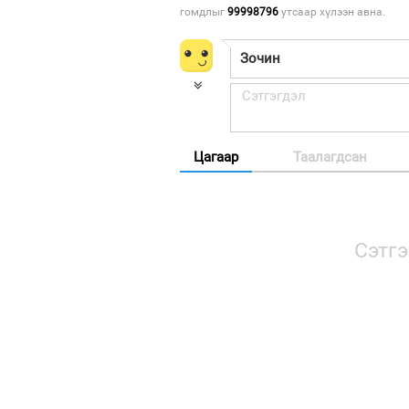
гомдлыг
99998796
утсаар хүлээн авна.
Цагаар
Таалагдсан
Сэтгэ