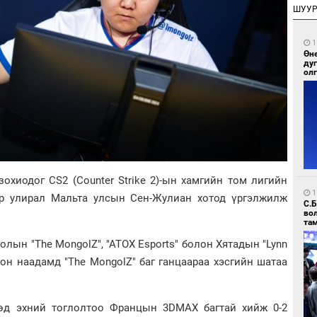
ШУУ
1
Өн
ду
ол
с зохиодог CS2 (Counter Strike 2)-ын хамгийн том лигийн
1
0-р улирал Мальта улсын Сен-Жулиан хотод үргэлжилж
С.
во
та
олын "The MongolZ", "ATOX Esports" болон Хятадын "Lynn
цсон наадамд "The MongolZ" баг ганцаараа хэсгийн шатаа
өөд эхний тоглолтоо Францын 3DMAX багтай хийж 0-2