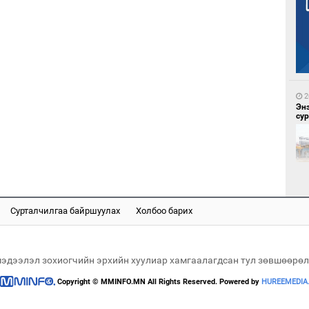
2
Бү
на
то
2
Эн
сур
2
Ою
эхэ
Сурталчилгаа байршуулах
Холбоо барих
2
Ай
үрг
мэдээлэл зохиогчийн эрхийн хуулиар хамгаалагдсан тул зөвшөөрөл
Copyright © MMINFO.MN All Rights Reserved. Powered by
HUREEMEDIA