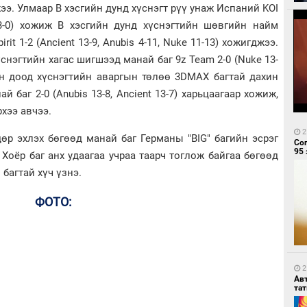
джээ. Улмаар B хэсгийн дунд хүснэгт рүү унаж Испаний KOI
e 13-0) хожиж B хэсгийн дунд хүснэгтийн шөвгийн найм
it 1-2 (Ancient 13-9, Anubis 4-11, Nuke 11-13) хожигджээ.
снэгтийн хагас шигшээд манай баг 9z Team 2-0 (Nuke 13-
ийн доод хүснэгтийн аваргын төлөө 3DMAX багтай дахин
й баг 2-0 (Anubis 13-8, Ancient 13-7) харьцаагаар хожиж,
хээ авчээ.
2
өр эхлэх бөгөөд манай баг Германы "BIG" багийн эсрэг
Со
95 
 Хоёр баг анх удаагаа учраа таарч тоглож байгаа бөгөөд
" багтай хүч үзнэ.
ФОТО:
2
Ав
тат