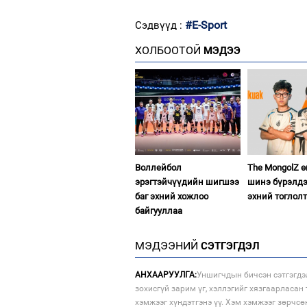
#E-Sport
Сэдвүүд :
ХОЛБООТОЙ
МЭДЭЭ
Воллейбол
The MongolZ 
эрэгтэйчүүдийн шигшээ
шинэ бүрэлдэ
баг эхний хожлоо
эхний тоглол
байгууллаа
МЭДЭЭНИЙ
СЭТГЭГДЭЛ
АНХААРУУЛГА:
Уншигчдын бичсэн сэтгэгдэ
зохисгүй зарим үг, хэллэгийг хязгаарласан 
хэмжээг хүндэтгэнэ үү. Хэм хэмжээг зөрчсө