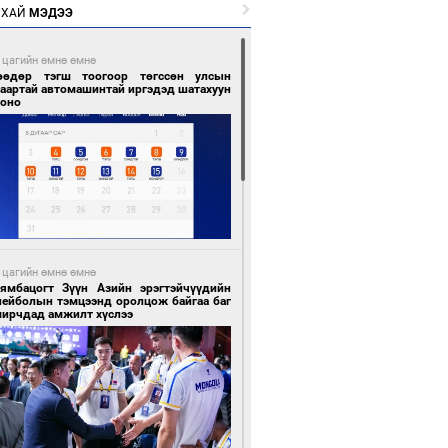
РХАЙ
МЭДЭЭ
 цагийн өмнө өмнө
өөдөр тэгш тоогоор төгссөн улсын
гаартай автомашинтай иргэдэд шатахуун
гоно
 цагийн өмнө өмнө
Бямбацогт Зүүн Азийн эрэгтэйчүүдийн
лейболын тэмцээнд оролцож байгаа баг
мирчдад амжилт хүслээ