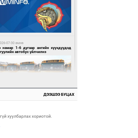
 цагийн өмнө өмнө
х шатанд хэмнэлтийн горимд шилжиж,
йр наадам, зөвлөгөөн, гадаад
милолтыг хориглолоо
026-07-30 өмнө
э намар 1-6 дугаар ангийн хүүхдүүдэд
гуулийн автобус үйлчилнэ
 цагийн өмнө өмнө
у толгойгоос “Рио Тинто” ашиг хүртэж
лсэн ч Монгол Улс өр төлсөөр байна
ДЭЭШЭЭ БУЦАХ
026-07-30 өмнө
мгуудад баригдаж буй ДЦС-ын төслийг
элжүүлэх чиглэл өглөө
гүй хуулбарлах хориотой.
.