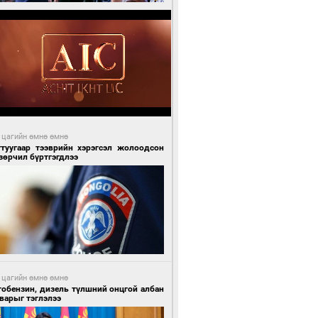
 цагийн өмнө өмнө
гтуугаар тээврийн хэрэгсэл жолоодсон
зөрчил бүртгэгдлээ
 цагийн өмнө өмнө
тобензин, дизель түлшний онцгой албан
варыг тэглэлээ