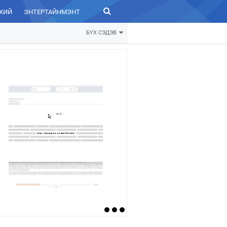
ХИЙ
ЭНТЕРТАЙНМЭНТ
ЗУРХАЙ
БҮХ СЭДЭВ