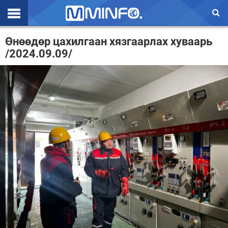
Эхлэл
Өнөөдөр цахилгаан хязгаарлах хуваарь
/2024.09.09/
Цаг агаар
Валют ханш
Улс төр
Эдийн засаг
Үзэл бодол
Спорт
Нийгэм
Дэлхий
Энтертайнмэнт