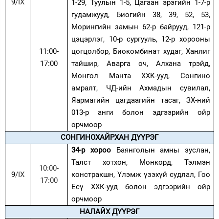
9
/
IX
1-29, Туул
ын
1-5, Цагаан эрэг
ийн
1-7-р
гудамжууд, Био
гийн
38, 39, 52, 53,
Морингийн зам
ын
62-р байрууд, 121-р
цэцэрлэг, 10-р сургууль, 12-р хорооны
11:00-
цогцолбор, Биокомбинат худаг, Ханлиг
17:00
тайшир, Аварга оч, Алхана тр
э
йд,
Монгол Манта ХХК
-ууд
, Сонгино
амралт, ЧД-
ий
н
А
хмадын сувилал,
Яармагийн цагдаагийн тасаг, ЗХ-ний
013-р анги болон
эдгээрийн ойр
орчмоор
СОНГИНОХАЙРХАН ДҮҮРЭГ
34-р хороо
Баянголын амны зуслан,
Талст хотхон, Монкорд, Тэлмэн
10:00-
9
/
IX
констракшн, Үлэмж үзэхүй судлал, Гоо
17:00
Есү ХХК
-ууд
болон
эдгээрийн ойр
орчмоор
НАЛАЙХ ДҮҮРЭГ