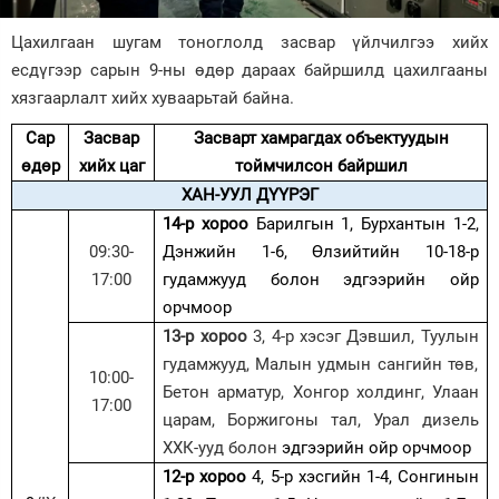
Зурхай
Цахилгаан шугам тоноглолд засвар үйлчилгээ хийх
есдүгээр сарын 9-ны өдөр дараах байршилд цахилгааны
хязгаарлалт хийх хуваарьтай байна.
Сар
Засвар
Засварт хамрагдах объектуудын
өдөр
хийх цаг
тоймчилсон байршил
ХАН-УУЛ ДҮҮРЭГ
14-р хороо
Барилгын 1, Бурхант
ын
1-2,
09:30-
Дэнж
ийн
1-6, Өлзийт
ийн
10-18-р
17:00
гудамж
ууд
болон
эдгээрийн ойр
орчмоор
13-р хороо
3, 4-р хэсэг Дэвшил, Туул
ын
гудамжууд, Малын удмын сангийн төв,
10:00-
Бетон арматур, Хонгор холдинг, Улаан
17:00
царам, Боржигоны тал, Урал дизель
ХХК
-ууд
болон
эдгээрийн ойр орчмоор
12-р хороо
4,
5-р хэсг
ийн
1-4, Сонгинын