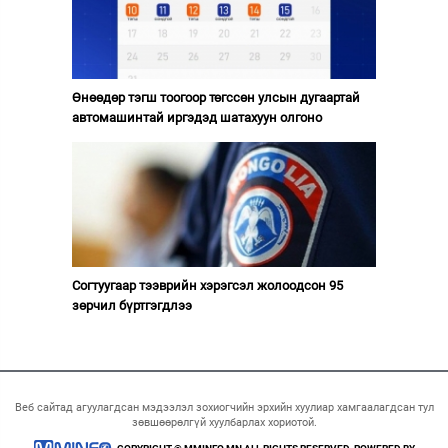
Өнөөдөр тэгш тоогоор төгссөн улсын дугаартай
автомашинтай иргэдэд шатахуун олгоно
Согтуугаар тээврийн хэрэгсэл жолоодсон 95
зөрчил бүртгэгдлээ
Веб сайтад агуулагдсан мэдээлэл зохиогчийн эрхийн хуулиар хамгаалагдсан тул
зөвшөөрөлгүй хуулбарлах хориотой.