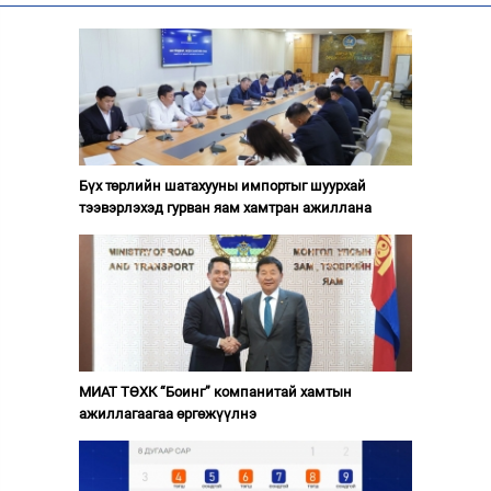
Бүх төрлийн шатахууны импортыг шуурхай
тээвэрлэхэд гурван яам хамтран ажиллана
МИАТ ТӨХК “Боинг” компанитай хамтын
ажиллагаагаа өргөжүүлнэ