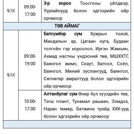
3-р хороо
Тоосгоны үйлдвэр,
09:00-
9
/
IX
Уурхайнууд болон
эдгээрийн ойр
17:00
орчмоор
ТӨВ АЙМАГ
Батсүмбэр сум
Хужрын тохой,
Мандалын ар, Цагаан нуга, Будаан
толгойн гэр хороолол, Иргэн Жамъян,
09:00-
А
хмад настны үндэсний төв
, МШХХТГ,
19:00
Баянгол жимс, Скаут, Батсол, Соёл,
Баянгол
,
Миний зуслан
гууд
, Баянгол,
9
/
IX
Сөгнөгөр амралт
ууд
болон
эдгээрийн
ойр орчмоор
Алтанбулаг сум
Өнөр бүл хүүхдийн төв,
10:00-
Тэгш плант, Тунамал рашаан, Ээмдээ,
17:00
Наран төмөр, Батжина тр
э
йд
ХХК-ууд
болон
эдгээрийн ойр орчмоор