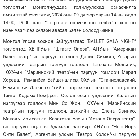
тоглолтыг монголчууддаа толилуулахад санаачилга
Зурхай
амжилттай хэрэгжиж, 2024 оны 09 дүгээр сарын 14-ны өдөр
14:00, 19:00 цагт “Corporate convenstion center”-т хөшгөө
нээн үзэгчдээ хүлээн авахад бэлэн болоод байна.
Монгол Улсад зохион байгуулагдах “BALLET GALA NIGHT”
тоглолтод ХБНГУ-ын “Штаатс Опера”, АНУ-ын “Американ
Балет театр”-ын тэргүүн гоцлооч Данил Симкин, Унгарын
үндэсний театрын тэргүүн гоцлооч Татьяана Мельник,
ОХУ-ын “Марийнский театр”-ын тэргүүн гоцлооч Мария
Хорева, Раманбек Бейшеналиев, ОХУ-ын “Станиславский,
Немирович-Данченко”-гийн нэрэмжит театрын гоцлооч
Тайга Кодама-Помфрет, Солонгосын үндэсний балетын
нэгдүгээр гоцлооч Мин Со Жон, ОХУ-ын “Марийнский
театр”-ын тэргүүн гоцлооч, дэлхийн од Елена Свинко,
Максим Изместьев, Казахстан улсын “Астана Опера театр”-
ын тэргүүн гоцлооч, Адамжан Бахтияр, АНУ-ын “Нью Йорк
Сити Балет”, Аргентин улсын “Театро Колон”-ы тэргүүн