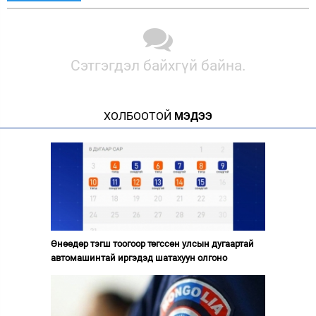
Сэтгэгдэл байхгүй байна.
ХОЛБООТОЙ
МЭДЭЭ
Өнөөдөр тэгш тоогоор төгссөн улсын дугаартай
автомашинтай иргэдэд шатахуун олгоно