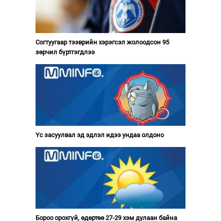
Согтуугаар тээврийн хэрэгсэл жолоодсон 95
зөрчил бүртгэгдлээ
Үс засуулвал эд эдлэл идээ ундаа олдоно
Бороо орохгүй, өдөртөө 27-29 хэм дулаан байна