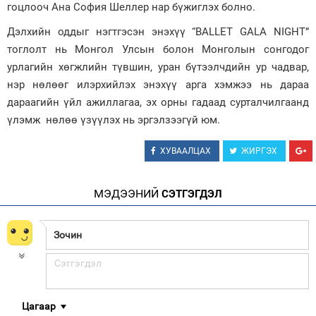
гоцлооч Ана София Шеллер нар бүжиглэх болно.
Дэлхийн оддыг нэгтгэсэн энэхүү “BALLET GALA NIGHT”
тоглолт нь Монгол Улсын болон Монголын сонгодог
урлагийн хөгжлийн түвшин, уран бүтээлчдийн ур чадвар,
нэр нөлөөг илэрхийлэх энэхүү арга хэмжээ нь дараа
дараагийн үйл ажиллагаа, эх орны гадаад сурталчилгаанд
үлэмж нөлөө үзүүлэх нь эргэлзээгүй юм.
ХУВААЛЦАХ
ЖИРГЭХ
МЭДЭЭНИЙ
СЭТГЭГДЭЛ
Цагаар