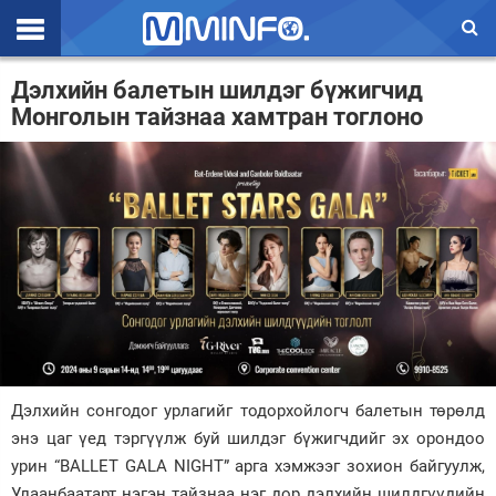
Эхлэл
Дэлхийн балетын шилдэг бүжигчид
Монголын тайзнаа хамтран тоглоно
Цаг агаар
Валют ханш
Улс төр
Эдийн засаг
Үзэл бодол
Спорт
Нийгэм
Дэлхийн сонгодог урлагийг тодорхойлогч балетын төрөлд
энэ цаг үед тэргүүлж буй шилдэг бүжигчдийг эх орондоо
Дэлхий
урин “BALLET GALA NIGHT” арга хэмжээг зохион байгуулж,
Энтертайнмэнт
Улаанбаатарт нэгэн тайзнаа нэг дор дэлхийн шилдгүүдийн