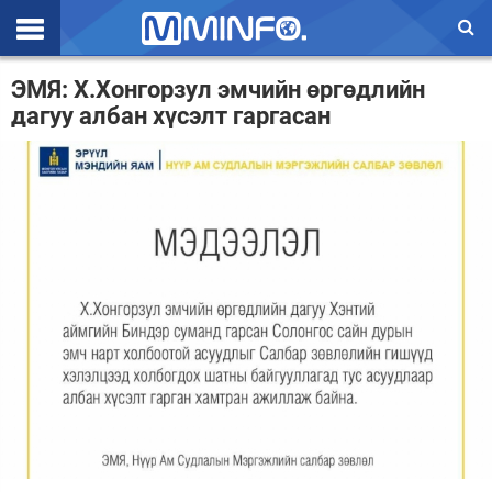
Эхлэл
ЭМЯ: Х.Хонгорзул эмчийн өргөдлийн
дагуу албан хүсэлт гаргасан
Цаг агаар
Валют ханш
Улс төр
Эдийн засаг
Үзэл бодол
Спорт
Нийгэм
Дэлхий
Энтертайнмэнт