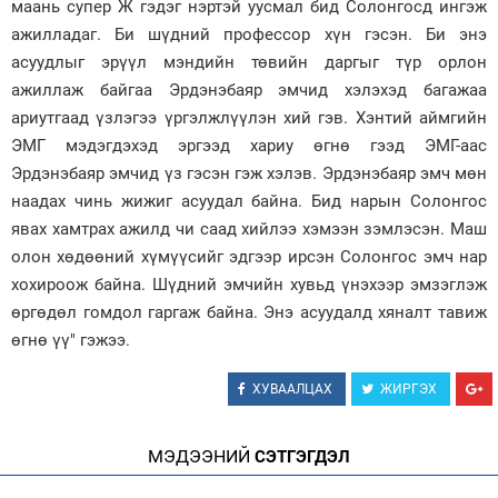
маань супер Ж гэдэг нэртэй уусмал бид Солонгосд ингэж
ажилладаг. Би шүдний профессор хүн гэсэн. Би энэ
асуудлыг эрүүл мэндийн төвийн даргыг түр орлон
ажиллаж байгаа Эрдэнэбаяр эмчид хэлэхэд багажаа
ариутгаад үзлэгээ үргэлжлүүлэн хий гэв. Хэнтий аймгийн
ЭМГ мэдэгдэхэд эргээд хариу өгнө гээд ЭМГ-аас
Эрдэнэбаяр эмчид үз гэсэн гэж хэлэв. Эрдэнэбаяр эмч мөн
наадах чинь жижиг асуудал байна. Бид нарын Солонгос
явах хамтрах ажилд чи саад хийлээ хэмээн зэмлэсэн. Маш
олон хөдөөний хүмүүсийг эдгээр ирсэн Солонгос эмч нар
хохироож байна. Шүдний эмчийн хувьд үнэхээр эмзэглэж
өргөдөл гомдол гаргаж байна. Энэ асуудалд хяналт тавиж
өгнө үү" гэжээ.
ХУВААЛЦАХ
ЖИРГЭХ
МЭДЭЭНИЙ
СЭТГЭГДЭЛ