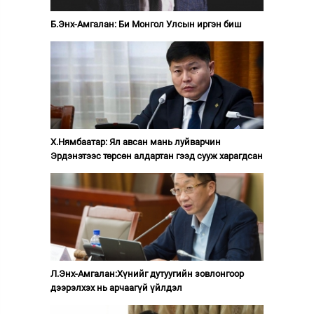
Б.Энх-Амгалан: Би Монгол Улсын иргэн биш
Х.Нямбаатар: Ял авсан мань луйварчин
Эрдэнэтээс төрсөн алдартан гээд сууж харагдсан
Л.Энх-Амгалан:Хүнийг дутуугийн зовлонгоор
дээрэлхэх нь арчаагүй үйлдэл