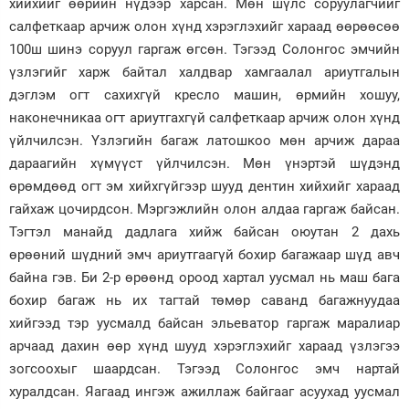
хийхийг өөрийн нүдээр харсан. Мөн шүлс соруулагчийг
салфеткаар арчиж олон хүнд хэрэглэхийг хараад өөрөөсөө
100ш шинэ соруул гаргаж өгсөн. Тэгээд Солонгос эмчийн
үзлэгийг харж байтал халдвар хамгаалал ариутгалын
дэглэм огт сахихгүй кресло машин, өрмийн хошуу,
наконечникаа огт ариутгахгүй салфеткаар арчиж олон хүнд
үйлчилсэн. Үзлэгийн багаж латошкоо мөн арчиж дараа
дараагийн хүмүүст үйлчилсэн. Мөн үнэртэй шүдэнд
өрөмдөөд огт эм хийхгүйгээр шууд дентин хийхийг хараад
гайхаж цочирдсон. Мэргэжлийн олон алдаа гаргаж байсан.
Тэгтэл манайд дадлага хийж байсан оюутан 2 дахь
өрөөний шүдний эмч ариутгаагүй бохир багажаар шүд авч
байна гэв. Би 2-р өрөөнд ороод хартал уусмал нь маш бага
бохир багаж нь их тагтай төмөр саванд багажнуудаа
хийгээд тэр уусмалд байсан эльеватор гаргаж маралиар
арчаад дахин өөр хүнд шууд хэрэглэхийг хараад үзлэгээ
зогсоохыг шаардсан. Тэгээд Солонгос эмч нартай
хуралдсан. Яагаад ингэж ажиллаж байгааг асуухад уусмал