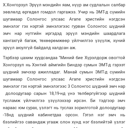
Х.Хонгорзул Эрүүл мэндийн яам, нүүр ам судлалын салбар
зөвлөлд өргөдөл гомдол гаргажээ. Учир нь ЭМТ-д сүмийн
шугамаар Солонгос улсаас Агапе христийн нэгдсэн
эмнэлэг гэх нэртэй эмнэлэгээс гурван Солонгос шүдний
эмч нар нутгийн иргэдэд эрүүл мэндийн шаардлага
хангахгүй багаж, төхөөрөмжөөр үйлчилгээ үзүүлж, хүний
эрүүл аюулгүй байдалд халдсан аж.
Тэрбээр цахим хуудсандаа "Миний бие Хүрэлдорж овогтой
Хонгорзул нь Хэнтий аймгийн Биндэр сумын ЭМТ-д гэрээт
шүдний эмчээр ажилладаг. Манай сумын ЭМТ-д сүмийн
шугамаар Солонгос улсаас Агапе христийн нэгдсэн
эмнэлэг гэх нэртэй эмнэлэгээс 3 Солонгос шүдний эмч нар
долоодугаар сарын 18,19-нд үнэ төлбөргүйгээр шүдний
тусламж үйлчилгээ үзүүлэхээр ирсэн. Би тэдгээр эмч
нараас юм сурах, үзлэгт нь туслах зорилготой долоодугаар
-18нд шүдний кабинетдаа орсон. Гэтэл нэг эмч нь
бээлийгээ савандаж угааж олон хүнд нэг бээлийтэй үзлэг