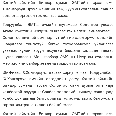
Хэнтий аймгийн Биндэр сумын ЭМТ-ийн гэрээт эмч
Зурхай
Х.Хонгорзул Эрүүл мэндийн яам, нүүр ам судлалын салбар
зөвлөлд өргөдөл гомдол гаргажээ.
Тодруулбал, ЭМТ-д сүмийн шугамаар Солонгос улсаас
Агапе христийн нэгдсэн эмнэлэг гэх нэртэй эмнэлэгээс 3
Солонгос шүдний эмч нар нутгийн иргэдэд эрүүл мэндийн
шаардлага хангахгүй багаж, төхөөрөмжөөр үйлчилгээ
үзүүлж, хүний эрүүл аюулгүй байдалд халдсан талаар
шүгэл үлээсэн. Мөн тэрбээр ЭМЯ-ны Нүүр ам судлалын
мэргэжлийн салбар зөвлөлд гомдол гаргасан юм.
ЭМЯ-наас Х.Хонгорзулд дараах хариуг өгчээ. Тодруулдбал,
“Х.Хонгорзул эмчийн өргөдлийн дагуу Хэнтий аймгийн
Биндэр суманд гарсан Солонгос сайн дурын эмч нарт
холбоотой асуудлыг Салбар зөвлөлийн гишүүд хэлэлцээд
холбогдох шатны байгууллагад тус асуудлаар албан хүсэлт
гарган хамтран ажиллаж байна” гэлээ.
Хэнтий аймгийн Биндэр сумын ЭМТ-ийн гэрээт эмч