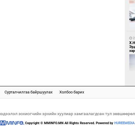
1
Бо
ба
2
Х.
Эр
хар
1
Бү
тээ
Сурталчилгаа байршуулах
Холбоо барих
2
Б.
би
мэдээлэл зохиогчийн эрхийн хуулиар хамгаалагдсан тул зөвшөөрөл
Copyright © MMINFO.MN All Rights Reserved. Powered by
HUREEMEDIA
1
МИ