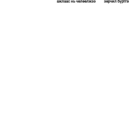
ажлаас нь чөлөөлжээ
зөрчил бүртгэ