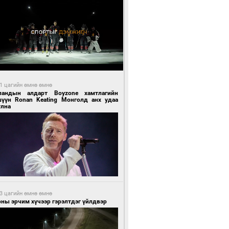
1 цагийн өмнө өмнө
ландын алдарт Boyzone хамтлагийн
шүүн Ronan Keating Монголд анх удаа
улна
3 цагийн өмнө өмнө
ны эрчим хүчээр гэрэлтдэг үйлдвэр