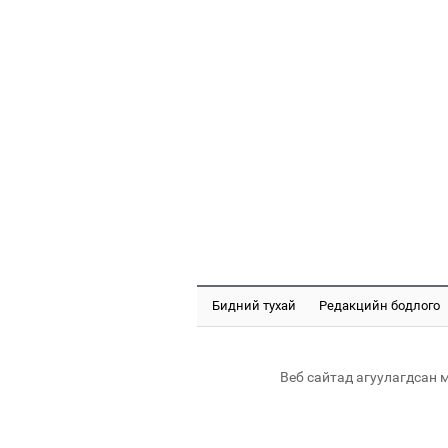
Бидний тухай
Редакцийн бодлого
Веб сайтад агуулагдсан 