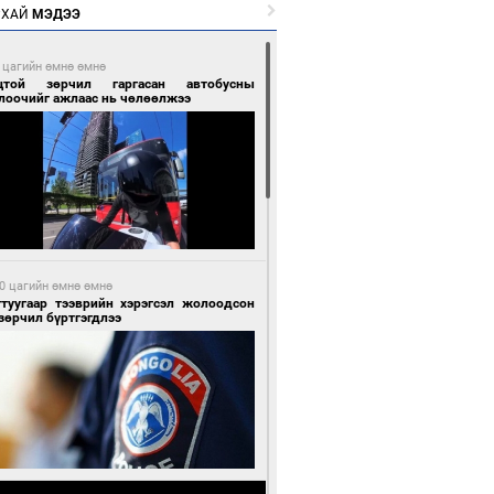
РХАЙ
МЭДЭЭ
 цагийн өмнө өмнө
цтой зөрчил гаргасан автобусны
лоочийг ажлаас нь чөлөөлжээ
0 цагийн өмнө өмнө
гтуугаар тээврийн хэрэгсэл жолоодсон
зөрчил бүртгэгдлээ