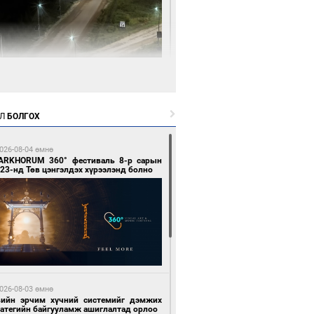
3 цагийн өмнө өмнө
нгол Улсын волейболын шигшээ баг
өөдөр Хятадын эсрэг тоглоно
Л
БОЛГОХ
026-08-04 өмнө
ARKHORUM 360° фестиваль 8-р сарын
23-нд Төв цэнгэлдэх хүрээлэнд болно
3 цагийн өмнө өмнө
өөдөр сондгой тоогоор төгссөн улсын
гаартай автомашинтай иргэдэд шатахуун
гоно
026-08-03 өмнө
вийн эрчим хүчний системийг дэмжих
ратегийн байгууламж ашиглалтад орлоо