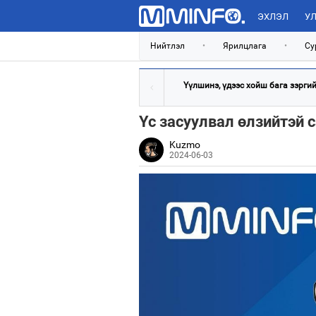
ЭХЛЭЛ
УЛ
Нийтлэл
•
Ярилцлага
•
Су
Үүлшинэ, үдээс хойш бага зэргийн
Үс засуулвал өлзийтэй 
Kuzmo
2024-06-03