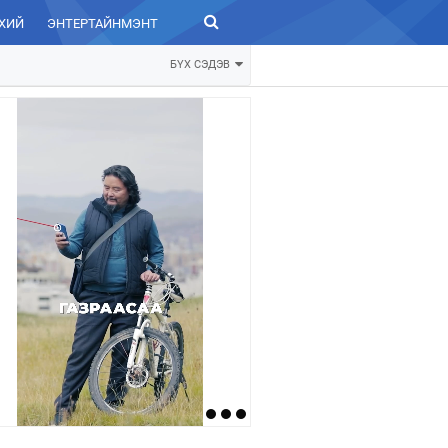
ХИЙ
ЭНТЕРТАЙНМЭНТ
ЗУРХАЙ
БҮХ СЭДЭВ