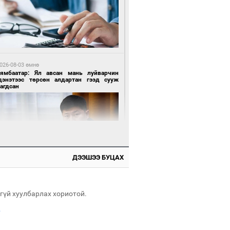
3 цагийн өмнө өмнө
роо орохгүй, өдөртөө 28-30 хэм дулаан
йна
026-08-03 өмнө
Нямбаатар: Ял авсан мань луйварчин
дэнэтээс төрсөн алдартан гээд сууж
агдсан
 өдрийн өмнө өмнө
х төрлийн шатахууны импортыг шуурхай
вэрлэхэд гурван яам хамтран ажиллана
ДЭЭШЭЭ БУЦАХ
 өдрийн өмнө өмнө
Энх-Амгалан: Би Монгол Улсын иргэн
ш
гүй хуулбарлах хориотой.
.
 өдрийн өмнө өмнө
АТ ТӨХК “Боинг” компанитай хамтын