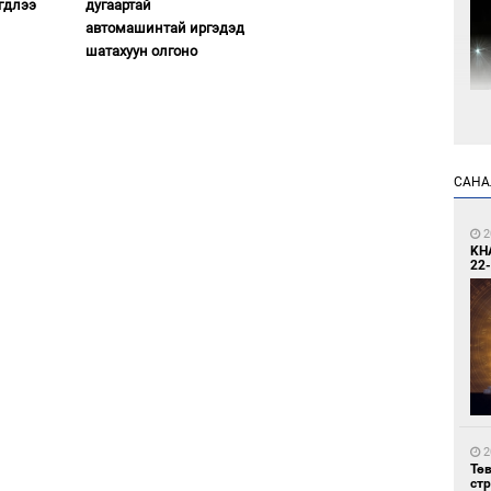
гдлээ
дугаартай
автомашинтай иргэдэд
шатахуун олгоно
1
Мо
өн
САНА
2
KH
22-
1
Өн
ду
ол
2
Тө
ст