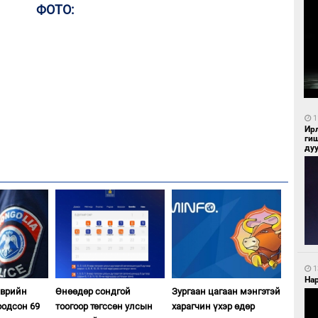
ФОТО:
1
Ир
ги
ду
1
Нар
эврийн
Өнөөдөр сондгой
Зургаан цагаан мэнгэтэй
оодсон 69
тоогоор төгссөн улсын
харагчин үхэр өдөр