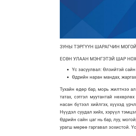
ЗУНЫ ТЭРГҮҮН ШАРАГЧИН МОГО
ЕСӨН УЛААН МЭНГЭТЭЙ ШАР НО
Үс засуулвал: Өлзийтэй сайн
Өдрийн наран мандах, жаргах 
Тухайн өдөр бар, морь жилтнээ ал
татах, сэтгэл муутантай нөхөрлөх
насан бүтээл хийлгэх, хүүхэд үрчл
Нүүдэл суудал хийх, хэрүүл тэмцэл
Өдрийн сайн цаг нь бар, луу, могой
урагш мөрөө гаргавал зохистой. Ү