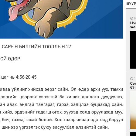
ШУУ
9
Но
жо
Й САРЫН БИЛГИЙН ТООЛЛЫН 27
ХОЙ ӨДӨР
цаг нь 4:56-20:45.
1
Со
69 
иваа үйлийг хийхэд эерэг сайн. Эл өдөр архи уух, тамхи
 зэргийг цээрлэх хэрэгтэй ба хишиг даллага дуудуулах,
эн авах, андгай тангараг, гэрээ, хэлцлээ буцаахад сайн.
 хийх, эрдэнийг гадагш өгөх, хүүхэд хөлд оруулахад муу.
, бич, тахиа, гахай болой. Хол газар яваар одогсод баруун
с шинээр үргээлгэх буюу засуулбал өлзийтэй сайн.