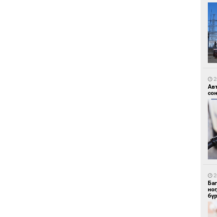
1
УИ
тэн
2
Ав
со
1
Зу
өд
2
Ба
но
бү