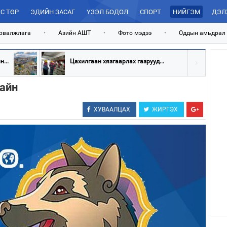
С ТӨР
ЭДИЙН ЗАСАГ
ҮЗЭЛ БОДОЛ
СПОРТ
НИЙГЭМ
ДЭЛ
рвалжлага
•
Азийн АШТ
•
Фото мэдээ
•
Оддын амьдрал
...
Цахилгаан хязгаарлах газрууд...
сайн
ХУВААЛЦАХ
ЖИРГЭХ