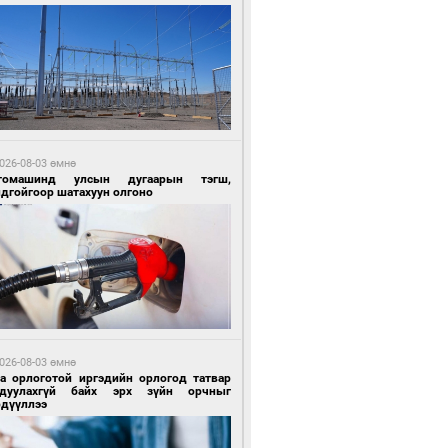
3 цагийн өмнө өмнө
Х-ын дарга С.Бямбацогт Сутай хайрхны
гэрийг тахих тахилгад оролцлоо
026-08-03 өмнө
томашинд улсын дугаарын тэгш,
ндгойгоор шатахуун олгоно
3 цагийн өмнө өмнө
ргаан цагаан мэнгэтэй харагчин үхэр
өр
026-08-03 өмнө
га орлоготой иргэдийн орлогод татвар
гдуулахгүй байх эрх зүйн орчныг
рдүүллээ