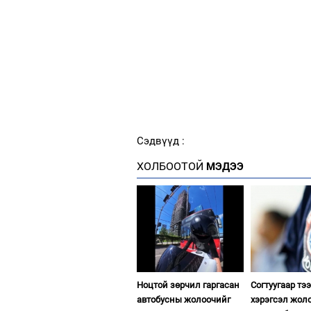
Сэдвүүд :
ХОЛБООТОЙ
МЭДЭЭ
Ноцтой зөрчил гаргасан
Согтуугаар тэ
автобусны жолоочийг
хэрэгсэл жол