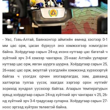
- Увс, Говь-Алтай, Баянхонгор аймгийн өмнөд хэсгээр 0-1
мм цас орж, цасан бүрхүүл энэ хэмжээгээр нэмэгдсэн
байна. Хоёрдугаар сарын 24-нд ихэнх нутгаар цас багатай ч
хүйтний эрч 3-4 хэмээр чангарна. 25-наас Алтайн уулархаг
нутгаар цас орж, явган шуурга шуурна. Хоёрдугаар сарын 25,
26-наас цас орж, аюултай үзэгдлийн хэмжээнд хүрэхээргүй
байгаа ч үзэгдэх орчин хязгаарлагдах, зам, даваанд
халтиргаа гулгаа үүсэх, хаагдах зэргээр орон нутгийг
зориход хүндрэл үүсэхээр байгаа. Агаарын температурын
хувьд хоёрдугаар сарын 24-нд хүйтний эрч чангарах ч 25, 26-
нд хүйтний эрч 3-4 градусаар суларна. Хоёрдугаар сарын 27-
ноос эргээд хүйтрэх төлөвтэй байна.