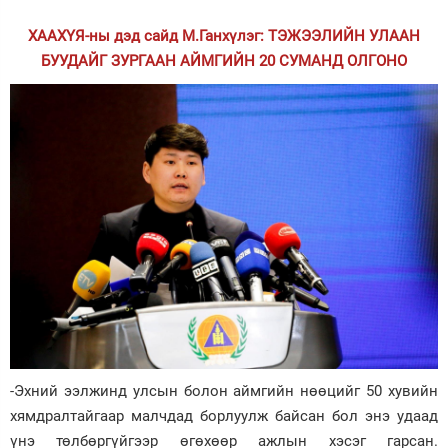
ХААХҮЯ-ны дэд сайд М.Ганхүлэг: ТЭЖЭЭЛИЙН УЛААН
БУУДАЙГ ЗУРГААН АЙМГИЙН 20 СУМАНД ОЛГОНО
-Эхний ээлжинд улсын болон аймгийн нөөцийг 50 хувийн
хямдралтайгаар малчдад борлуулж байсан бол энэ удаад
үнэ төлбөргүйгээр өгөхөөр ажлын хэсэг гарсан.