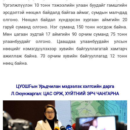
Үргэлжлүүлэн 10 тонн тэжээлийн улаан буудайг гамшгийн
эрсдэлтэй нөхцөл байдалд байгаа аймаг, сумдын малчдад
олгоно. Нөхцөл байдал хүндэрсэн зургаан аймгийн 20
гаруй суманд олгоно. Нэг суманд 150 тонн ногдож байна.
Мөн цагаан зудтай 17 аймгийн 90 орчим суманд 75 тонн
улаанбуудайг олгоно. Цаашдаа улаанбуудайн улсын
нөөцийг нэмэгдүүлэхээр хувийн байгууллагатай хамтарч
ажиллаж байна. 70 орчим хувийн байгууллагад 12 тонн
нөөц байна.
ЦУОШГ-ын Урьдчилан мэдээлэх хэлтсийн дарга
Л.Оюунжаргал: ЦАС ОРЖ, ХҮЙТНИЙ ЭРЧ ЧАНГАРНА