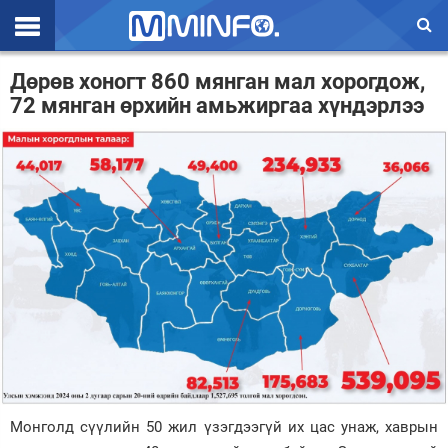
Эхлэл
Дөрөв хоногт 860 мянган мал хорогдож,
72 мянган өрхийн амьжиргаа хүндэрлээ
Цаг агаар
Валют ханш
Улс төр
Эдийн засаг
Үзэл бодол
Спорт
Нийгэм
Дэлхий
Монголд сүүлийн 50 жил үзэгдээгүй их цас унаж, хаврын
Энтертайнмэнт