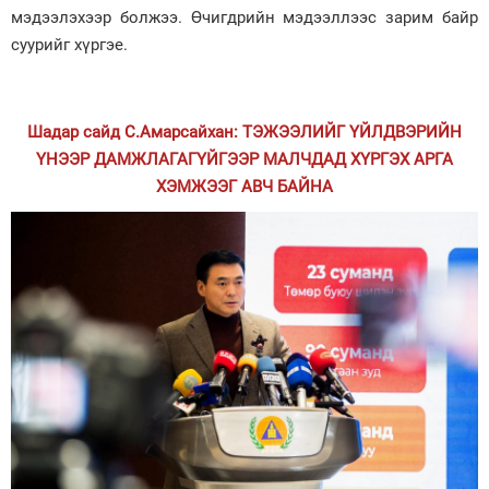
мэдээлэхээр болжээ. Өчигдрийн мэдээллээс зарим байр
суурийг хүргэе.
Шадар сайд С.Амарсайхан: ТЭЖЭЭЛИЙГ ҮЙЛДВЭРИЙН
ҮНЭЭР ДАМЖЛАГАГҮЙГЭЭР МАЛЧДАД ХҮРГЭХ АРГА
ХЭМЖЭЭГ АВЧ БАЙНА