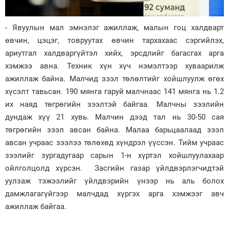
- Явуулын мал эмнэлэг ажиллаж, малын гоц халдварт
өвчин, цэцэг, товруутах өвчин тархахаас сэргийлэх,
ариутгал халдваргүйтэл хийх, эрсдлийг багасгах арга
хэмжээ авна. Техник хүн хүч нэмэлтээр хуваарилж
ажиллаж байна. Малчид зээл төлөлтийг хойшлуулж өгөх
хүсэлт тавьсан. 190 мянга гаруй малчнаас 141 мянга нь 1.2
их наяд төгрөгийн зээлтэй байгаа. Малчны зээлийн
дундаж хүү 21 хувь. Малчин дээд тал нь 30-50 сая
төгрөгийн зээл авсан байна. Малаа барьцаалаад зээл
авсан учраас зээлээ төлөхөд хүндрэл үүссэн. Тийм учраас
зээлийг зургадугаар сарын 1-н хүртэл хойшлуулахаар
ойлголцолд хүрсэн. Засгийн газар үйлдвэрлэгчидтэй
уулзаж тэжээлийг үйлдвэрийн үнээр нь аль болох
дамжлагагүйгээр малчдад хүргэх арга хэмжээг авч
ажиллаж байгаа.