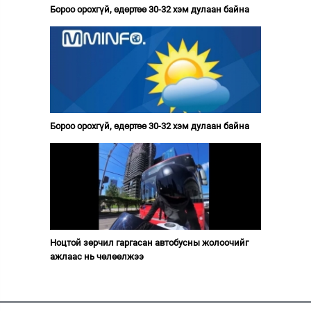
Бороо орохгүй, өдөртөө 30-32 хэм дулаан байна
Бороо орохгүй, өдөртөө 30-32 хэм дулаан байна
Ноцтой зөрчил гаргасан автобусны жолоочийг
ажлаас нь чөлөөлжээ