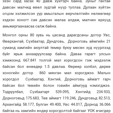
эхэн сард хасах 40 давж хүйтэрч байна. Зуныг гантай
давсан малчид өвөл зудтай нүүр туллаа. Дулаан хүйтэн
Зурхай
огцом ээлжилсэн уур амьсгалын өөрчлөлтийн нөлөөгөөр
хэдхэн хоногт сая давсан малаа алдаж, малчин өрхүүд
амьжиргаанаасаа салж байна.
Монгол орны 80 хувь нь цасанд дарагдсаны дотор Увс,
Өвөрхангай, Сүхбаатар, Дундговь, Дорноговь аймгийн 21
суманд хамгийн аюултай төмөр буюу мөсөн зуд нүүрлээд
буйг ярьж анхааруулсаар байна. Даваа гарагт улсын
хэмжээнд 667.841 толгой мал хорогдсон гэж мэдээлж
байсан бол өнөөдөр 1.5 давлаа. Өөрөөр хэлбэл, дөрөв
хоногийн дотор 860 мянган мал хорогджээ. Малын
хорогдол Сүхбаатар, Хэнтий, Дорноговь аймагт гарч
байсан бол төвийн болон говийн аймгууд нэмэгджээ.
Тодруулбал, Сүхбаатарт 539.095, Хэнтийд 234.933,
Дорноговьд 175.683, Төв аймагт 119.246, Дундговьд 82.513,
Архангайд 58.177, Булган 49.400, Увс 44.017, Дорнод 36.066
байгаа нь хамгийн өндөр хорогдолтой байгааг УОК өчигдөр