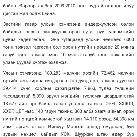
байна. Өөрөөр хэлбэл 2009-2010 оны зудтай өвлөөс илүү
цастай жил болж байна.
Засгийн газар улсын хэмжээнд өндөржүүлсэн бэлэн
байдлын зэрэгт шилжүүлж орон нутаг руу тусламжийн
цуваа хөдөлгөсөн. Энэ хугацаанд улсын нөөцөөс 6000
тонн тэжээл гаргасан бол орон нутгийн нөөцөөс 20 мянга
гаруй тонн тэжээл, мөн 10 мянга гаруй тонн тэжээлийн
улаан буудай хүргэж эхэлжээ.
Улсын хэмжээнд 189.283 малчин өрхийн 72.462 малчин
өрхийн амьжиргаа хүндэрчээ. Тэр дунд өвс, тэжээл дууссан
39.414, хүнс, хоолны хэрэгцээтэй 7.863, түлээ түлшний
тасалдалтай 5.890, эрүүл мэндийн тусламж шаардлагатай
13.677 айл өрх байна гэсэн үнэлгээ гарчээ. ОБЕГ, ЗХЖШ,
ХХЕГ, ЦЕГ -аас 140 гаруй техник, 360 алба хаагч аймаг, орон
нутгийн онцгой комисстой хамтран 14.110 өрхөд 54.398 км
зам гаргаж өгчээ. Ийнхүү Монгол оронд нүүрлээд буй
зудын нөхцөл байдыг УОК, Шуурхай штаб өдөр бүр