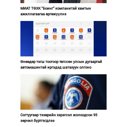
МИАТ ТӨХК “Боинг” компанитай хамтын
ажиллагаагаа өргөжүүлнэ
Өнөөдөр тэгш тоогоор төгссөн улсын дугаартай
автомашинтай иргэдэд шатахуун олгоно
Согтуугаар тээврийн хэрэгсэл жолоодсон 95
зөрчил бүртгэгдлээ