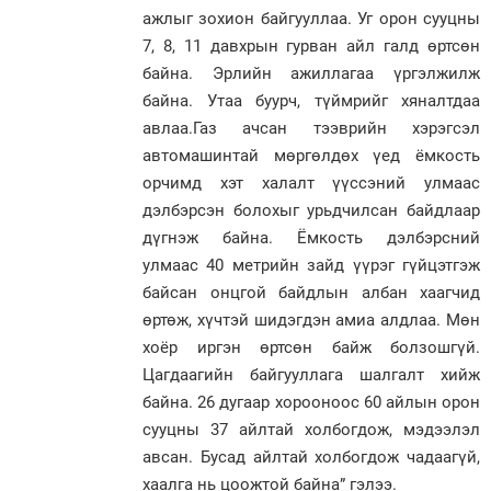
ажлыг зохион байгууллаа. Уг орон сууцны
7, 8, 11 давхрын гурван айл галд өртсөн
байна. Эрлийн ажиллагаа үргэлжилж
байна. Утаа буурч, түймрийг хяналтдаа
авлаа.Газ ачсан тээврийн хэрэгсэл
автомашинтай мөргөлдөх үед ёмкость
орчимд хэт халалт үүссэний улмаас
дэлбэрсэн болохыг урьдчилсан байдлаар
дүгнэж байна. Ёмкость дэлбэрсний
улмаас 40 метрийн зайд үүрэг гүйцэтгэж
байсан онцгой байдлын албан хаагчид
өртөж, хүчтэй шидэгдэн амиа алдлаа. Мөн
хоёр иргэн өртсөн байж болзошгүй.
Цагдаагийн байгууллага шалгалт хийж
байна. 26 дугаар хорооноос 60 айлын орон
сууцны 37 айлтай холбогдож, мэдээлэл
авсан. Бусад айлтай холбогдож чадаагүй,
хаалга нь цоожтой байна” гэлээ.