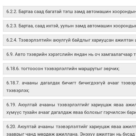
6.2.2. Бартаа саад багатай тэгш замд автомашин хоорондын
6.2.3. Бартаа, саад ихтэй, уулын замд автомашин хоорондын
6.2.4. Тээвэрлэлтийн аюулгүй байдлыг хариуцсан ажилтан
6.9. Авто тээврийн хэрэгслийн яндан нь оч хамгаалагчаар 
6.18.6. тогтоосон тээвэрлэлтийн маршрутыг зөрчих;
6.18.7. ачааны дагалдах бичигт бичигдээгүй ачааг тээвэ
тээвэрлэх;
6.19. Аюултай ачааны тээвэрлэлтийг хариуцаж яваа ажи
хүмүүс тухайн ачааг дагалдаж яваа болохыг гэрчилсэн бари
6.20. Аюултай ачааны тээвэрлэлтийг хариуцаж яваа ажил
зааврыг чанд мөрдөж ажиллана. Энэхүү ажилтан нь бусад