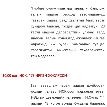
"Глобал" сургуулийн урд талаас уг байр руу
галын машин ороход автомашинууд
тавьсан, хашаа саад хаалттай байх зэрэг
хүндрэл байсан, гэхдээ цаг алдаагүй. 20
гаруй машин дэлбэрэлтийн улмаас галд
шатсан. Галын голомтод ажиллаж байгаа
аврагчид иж бүрэн хамгаалах хувцас
хэрэглэлтэй, амьсгалын төхөөрөмжтэй
гэж мэдээлэв.
10:00 цаг: НОК: 178 ИРГЭН ХОХИРСОН
Газ тээвэрлэж явсан машин дэлбэрсэн
ослын талаар НОК-оос мэдээлэл өгөв.
НЗД-ын хэвлэлийн төлөөлөгч Н.Сугар "11
айлын 43 иргэн зочид буудалд байрлаж