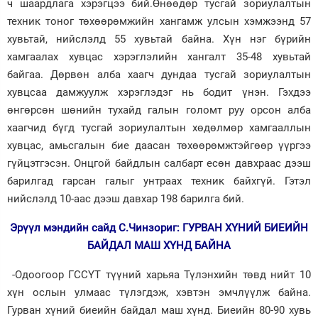
ч шаардлага хэрэгцээ бий.Өнөөдөр тусгай зориулалтын
техник тоног төхөөрөмжийн хангамж улсын хэмжээнд 57
хувьтай, нийслэлд 55 хувьтай байна. Хүн нэг бүрийн
хамгаалах хувцас хэрэглэлийн хангалт 35-48 хувьтай
байгаа. Дөрвөн алба хаагч дундаа тусгай зориулалтын
хувцсаа дамжуулж хэрэглэдэг нь бодит үнэн. Гэхдээ
өнгөрсөн шөнийн тухайд галын голомт руу орсон алба
хаагчид бүгд тусгай зориулалтын хөдөлмөр хамгааллын
хувцас, амьсгалын бие даасан төхөөрөмж­тэйгөөр үүргээ
гүйцэтгэсэн. Онцгой байдлын салбарт есөн давхраас дээш
барилгад гарсан галыг унтраах техник байхгүй. Гэтэл
нийслэлд 10-аас дээш давхар 198 барилга бий.
Эрүүл мэндийн сайд С.Чинзориг: ГУРВАН ХҮНИЙ БИЕИЙН
БАЙДАЛ МАШ ХҮНД БАЙНА
-Одоогоор ГССҮТ түүний харьяа Түлэнхийн төвд нийт 10
хүн ослын улмаас түлэгдэж, хэвтэн эмчлүүлж байна.
Гурван хүний биеийн байдал маш хүнд. Биеийн 80-90 хувь