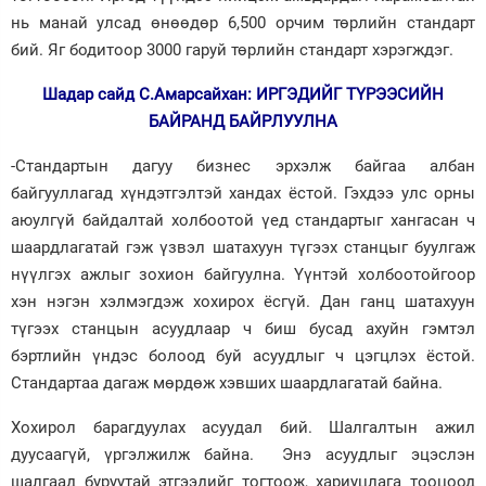
нь манай улсад өнөөдөр 6,500 орчим төрлийн стандарт
бий. Яг бодитоор 3000 гаруй төрлийн стандарт хэрэгждэг.
Шадар сайд С.Амарсайхан: ИРГЭДИЙГ ТҮРЭЭСИЙН
БАЙРАНД БАЙРЛУУЛНА
-Стандартын дагуу бизнес эрхэлж байгаа албан
байгууллагад хүндэтгэлтэй хандах ёстой. Гэхдээ улс орны
аюулгүй байдалтай холбоотой үед стандартыг хангасан ч
шаардлагатай гэж үзвэл шатахуун түгээх станцыг буулгаж
нүүлгэх ажлыг зохион байгуулна. Үүнтэй холбоотойгоор
хэн нэгэн хэлмэгдэж хохирох ёсгүй. Дан ганц шатахуун
түгээх станцын асуудлаар ч биш бусад ахуйн гэмтэл
бэртлийн үндэс болоод буй асуудлыг ч цэгцлэх ёстой.
Стандартаа дагаж мөрдөж хэвших шаардлагатай байна.
Хохирол барагдуулах асуудал бий. Шалгалтын ажил
дуусаагүй, үргэлжилж байна. Энэ асуудлыг эцэслэн
шалгаад буруутай этгээдийг тогтоож, хариуцлага тооцоод