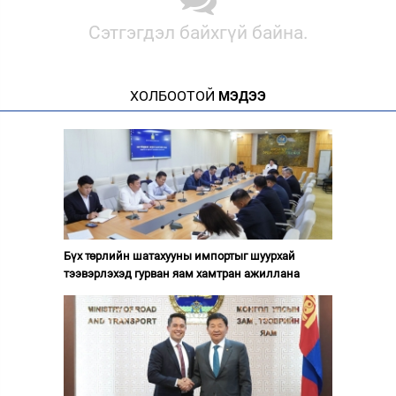
Сэтгэгдэл байхгүй байна.
ХОЛБООТОЙ
МЭДЭЭ
Бүх төрлийн шатахууны импортыг шуурхай
тээвэрлэхэд гурван яам хамтран ажиллана