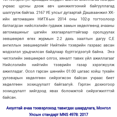
учраас цусны дээж авч шинжилгээний байгууллагад
шалгуулж байгаа. 2167 УЕ улсыг дугаартай Дашваанжил ХК-
ийн автомашин НИТХ-ын 2014 оны 102-р тогтоолоор
батлагдсан нийслэлийн гудамж замын хөдөлгөөнд ачааны
автомашиныг цагийн хязгаарлалттайгаар оролцуулах
зөвшөөрөл өгөх журмын 2.2 дахь заалтын дагуу С,Е
ангиллын зөвшөөрлийг Нийтийн тээврийн газраас авсан
мэдээлэл урьдчилсан байдлаар бүртгэгдээгүй байна. Энэ
чиглэлийн зөвшөөрөл олгох, хяналт тавих үйл ажиллагааг
Нийслэлийн нийтийн тээврийн газар хэрэгжүүлж
ажилладаг. Осол гарсан шөнийн 01:00 цагаас хойш тухайн
уулзварын хөдөлгөөн сийрэгжсэн байсан учраас биет
хөдөлгөөн зохицуулалт байгаагүй. Гэрлэн дохиогоор
зохицуулалт хийгдээд явах боломжтой сийрэгжилттэй
байсан.
Аюултай ачаа тээвэрлэхэд тавигдах шаардлага, Монгол
Улсын стандарт MNS 4978: 2017