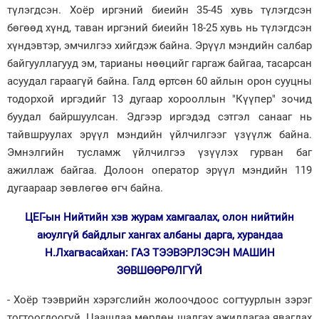
түлэгдсэн. Хоёр иргэний биеийн 35-45 хувь түлэгдсэн
бөгөөд хүнд, таван иргэний биеийн 18-25 хувь нь түлэгдсэн
хүндэвтэр, эмчилгээ хийгдэж байна. Эрүүл мэндийн салбар
байгууллагууд эм, тарианы нөөцийг гаргаж байгаа, тасарсан
асуудал гараагүй байна. Галд өртсөн 60 айлын орон сууцны
тодорхой иргэдийг 13 дугаар хорооллын "Күүпер" зочид
буудал байршуулсан. Эдгээр иргэдэд сэтгэл санааг нь
тайвшруулах эрүүл мэндийн үйлчилгээг үзүүлж байна.
Эмнэлгийн тусламж үйлчилгээ үзүүлэх гурван баг
ажиллаж байгаа. Долоон оператор эрүүл мэндийн 119
дугаараар зөвлөгөө өгч байна.
ЦЕГ-ын Нийтийн хэв журам хамгаалах, олон нийтийн
аюулгүй байдлыг хангах албаны дарга, хурандаа
Н.Лхагвасайхан: ГАЗ ТЭЭВЭРЛЭСЭН МАШИН
ЗӨВШӨӨРӨЛГҮЙ
- Хоёр тээврийн хэрэгслийн жолоочдоос согтуурлын зэрэг
тогтоогдоогүй. Цаашдаа мөрдөн шалгах ажиллагаа явагдах