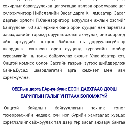
хохирлыг барагдуулахад цаг хугацаа нэлээд орох учраас цаг
хүлээхгүйгээр Нийслэлийн Засаг дарга Х.Нямбаатар, Засаг
даргын орлогч П.Сайнзоригоор ахлуулсан ажлын хэсгийг
байгуулсан. 60 айл өрхийн байр орон сууцыг нэн яаралтай
засах, хэвийн горимд оруулах ажлыг эхлүүлэх, энэ хооронд
айл өрхүүдийг нөхцөл байдлыг нь дордуулахгүйгээр
шаардлага хангасан орон сууцанд түрээсийн төлбөр
хураамжийг нь төлж байрлуулах ажлыг Улаанбаатар хот,
Онцгой комисс болон Засгийн газрын зүгээс шийдвэрлэж
байна.Бусад шаардлагатай арга хэмжээг мөн авч
хэрэгжүүлнэ.
ОБЕГ-ын дарга Г.Ариунбуян: ЕСӨН ДАВХРААС ДЭЭШ
БАРИЛГЫН ГАЛЫГ УНТРААХ БОЛОМЖГҮЙ
-Онцгой байдлын байгууллагын техник тоног
төхөөрөмжийн чадавх, хүн нэг бүрийн хамгаалах хувцас
хэрэглэлийг сайжруулах тал дээр төр засаг анхаарч байгаа