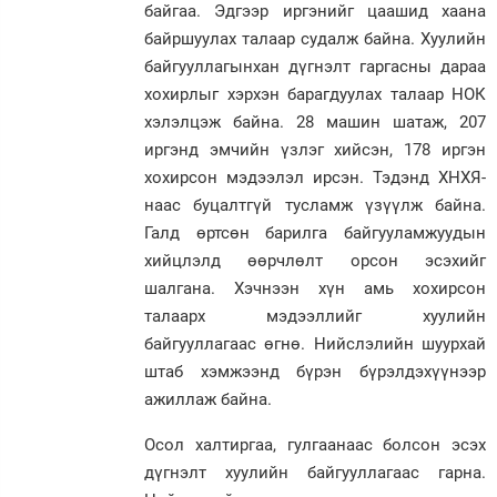
байгаа. Эдгээр иргэнийг цаашид хаана
байршуулах талаар судалж байна. Хуулийн
байгууллагынхан дүгнэлт гаргасны дараа
хохирлыг хэрхэн барагдуулах талаар НОК
хэлэлцэж байна. 28 машин шатаж, 207
иргэнд эмчийн үзлэг хийсэн, 178 иргэн
хохирсон мэдээлэл ирсэн. Тэдэнд ХНХЯ-
наас буцалтгүй тусламж үзүүлж байна.
Галд өртсөн барилга байгууламжуудын
хийцлэлд өөрчлөлт орсон эсэхийг
шалгана. Хэчнээн хүн амь хохирсон
талаарх мэдээллийг хуулийн
байгууллагаас өгнө. Нийслэлийн шуурхай
штаб хэмжээнд бүрэн бүрэлдэхүүнээр
ажиллаж байна.
Осол халтиргаа, гулгаанаас болсон эсэх
дүгнэлт хуулийн байгууллагаас гарна.