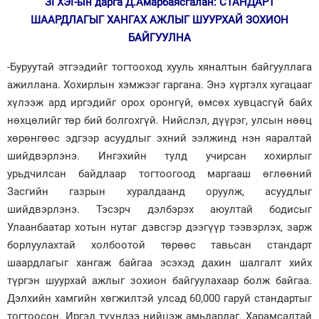
ЗГХЭГ-ын дарга Д.Амарбаясгалан: СТАНДАРТ
ШААРДЛАГЫГ ХАНГАХ АЖЛЫГ ШУУРХАЙ ЗОХИОН
БАЙГУУЛНА
-Буруутай этгээдийг тогтооход хууль хяналтын байгууллага
ажиллана. Хохирлын хэмжээг гаргана. Энэ хүртэлх хугацааг
хүлээж ард иргэдийг орох оронгүй, өмсөх хувцасгүй байх
нөхцөлийг төр бий болгохгүй. Нийслэл, дүүрэг, улсын нөөц
хөрөнгөөс эдгээр асуудлыг эхний ээлжинд нэн яаралтай
шийдвэрлэнэ. Ингэхийн тулд учирсан хохирлыг
урьдчилсан байдлаар тогтоогоод маргааш өглөөний
Засгийн газрын хуралдаанд оруулж, асуудлыг
шийдвэрлэнэ. Тэсэрч дэлбэрэх аюултай бодисыг
Улаанбаатар хотын нутаг дэвсгэр дээгүүр тээвэрлэх, зарж
борлуулахтай холбоотой төрөөс тавьсан стандарт
шаардлагыг хангаж байгаа эсэхэд дахин шалгалт хийх
түргэн шуурхай ажлыг зохион байгуулахаар болж байгаа.
Дэлхийн хамгийн хөгжилтэй улсад 60,000 гаруй стандартыг
тогтоосон. Иргэд түүндээ нийцэж амьдардаг. Харамсалтай