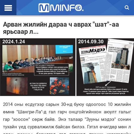
Эхлэл
Арван жилийн дараа ч аврах "шат"-аа
ярьсаар л...
Цаг агаар
Валют ханш
Улс төр
Эдийн засаг
Үзэл бодол
Спорт
2014 оны есдүгээр сарын 30-нд буюу одоогоос 10 жилийн
Нийгэм
өмнө "Шангри-Ла"-д гал гарч онцгойгийнхон аюулт галыг
Дэлхий
гар "хоосон" сөрж байв. Энэ талаар "Зууны мэдээ" сонин
тухайн үед сурвалжилж байсан билээ. Гэтэл өчигдөр мөн л
Энтертайнмэнт