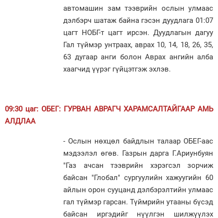
автомашин зам тээврийн ослын улмаас
дэлбэрч шатаж байна гэсэн дуудлага 01:07
цагт НОБГ-т цагт ирсэн. Дуудлагын дагуу
Гал түймэр унтраах, аврах 10, 14, 18, 26, 35,
63 дугаар анги болон Аврах ангийн алба
хаагчид үүрэг гүйцэтгэж эхлэв.
09:30 цаг: ОБЕГ: ГУРВАН АВРАГЧ ХАРАМСАЛТАЙГААР АМЬ
АЛДЛАА
- Ослын нөхцөл байдлын талаар ОБЕГ-аас
мэдээлэл өгөв. Газрын дарга Г.Ариунбуян
"Газ ачсан тээврийн хэрэгсэл зорчиж
байсан "Глобал" сургуулийн хажуугийн 60
айлын орон сууцанд дэлбэрэлтийн улмаас
гал түймэр гарсан. Түймрийн утааны бүсэд
байсан иргэдийг нүүлгэн шилжүүлэх