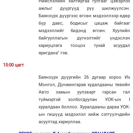
Нийслэлийн халтиргаа гулгааг цэвэрлэх
ажлыг дүүргүүд рүү шилжүүлсэн.
Баянзүрх дүүргээс өгсөн мэдээллээр өдөр
бүр давс, бодисыг цацаж байгааг
мэдээллийг бидэнд өгсөн. Хуулийн
байгууллагын дүгнэлтийг үндэслэн
хариуцлага тооцох тухай асуудал
яригдана" гэв.
15:00 цагт
Баянзүрх дүүргийн 26 дугаар хороо Их
Монгол, Дүнжингарав худалдааны төвийн
Авто замын уулзварт гарсан гал
түймэртэй холбогдуулан УОК-ын I
хуралдаан боллоо. Хуралдааны дараа УОК-
ын гишүүд мэдээлэл хийж сэтгүүлчдийн
асуултад хариуллаа.