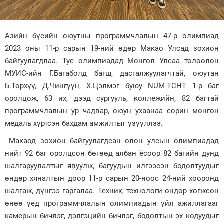
Зурхай
Азийн бүсийн оюутны программчлалын 47-р олимпиад
2023 оны 11-р сарын 19-ний өдөр Макао Улсад зохион
байгуулагдлаа. Тус олимпиадад Монгол Улсаа төлөөлөн
МУИС-ийн Г.Багаболд багш, дасгалжуулагчтай, оюутан
Б.Төрхүү, Д.Чингүүн, Х.Цэлмэг буюу NUM-TCHT 1-р баг
оролцож, 63 их, дээд сургууль, коллежийн, 82 багтай
программчлалын ур чадвар, оюун ухаанаа сорин мөнгөн
медаль хүртсэн бахдам амжилтыг үзүүллээ.
Макаод зохион байгуулагдсан олон улсын олимпиадад
нийт 92 баг оролцсон бөгөөд албан ёсоор 82 багийн дунд
шалгаруулалтыг явуулж, багуудын илгээсэн бодолтуудыг
өндөр хяналтын доор 11-р сарын 20-ноос 24-ний хооронд
шалгаж, дүнгээ гаргалаа. Техник, технологи өндөр хөгжсөн
өнөө үед программчлалын олимпиадын үйл ажиллагааг
камерын бичлэг, дэлгэцийн бичлэг, бодолтын эх кодуудыг