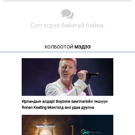
Сэтгэгдэл байхгүй байна.
ХОЛБООТОЙ
МЭДЭЭ
Ирландын алдарт Boyzone хамтлагийн гишүүн
Ronan Keating Монголд анх удаа дуулна