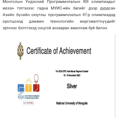
Монголын Үндэсний Программчлалын XIII олимпиадыг
ивээн тэтгэхээс гадна МУИС-ийн багийг дээр дурдсан
Азийн бүсийн оюутны программчлалын 47-р олимпиадад
оролцоход дэмжин технологийн мэргэжилтнүүдийг
эртнээс бэлтгэхэд онцгой анхааран ажиллаж буй билээ.