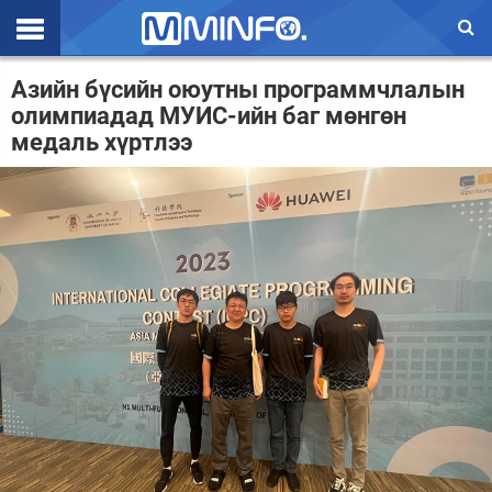
Эхлэл
Азийн бүсийн оюутны программчлалын
олимпиадад МУИС-ийн баг мөнгөн
Цаг агаар
медаль хүртлээ
Валют ханш
Улс төр
Эдийн засаг
Үзэл бодол
Спорт
Нийгэм
Дэлхий
Энтертайнмэнт