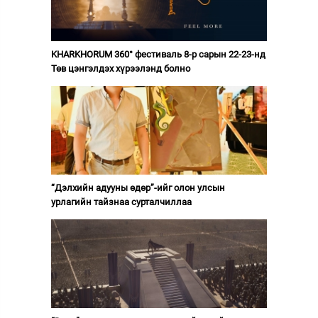
KHARKHORUM 360° фестиваль 8-р сарын 22-23-нд
Төв цэнгэлдэх хүрээлэнд болно
“Дэлхийн адууны өдөр”-ийг олон улсын
урлагийн тайзнаа сурталчиллаа