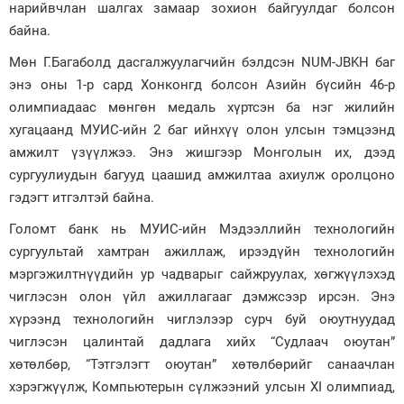
нарийвчлан шалгах замаар зохион байгуулдаг болсон
байна.
Мөн Г.Багаболд дасгалжуулагчийн бэлдсэн NUM-JBKH баг
энэ оны 1-р сард Хонконгд болсон Азийн бүсийн 46-р
олимпиадаас мөнгөн медаль хүртсэн ба нэг жилийн
хугацаанд МУИС-ийн 2 баг ийнхүү олон улсын тэмцээнд
амжилт үзүүлжээ. Энэ жишгээр Монголын их, дээд
сургуулиудын багууд цаашид амжилтаа ахиулж оролцоно
гэдэгт итгэлтэй байна.
Голомт банк нь МУИС-ийн Мэдээллийн технологийн
сургуультай хамтран ажиллаж, ирээдүйн технологийн
мэргэжилтнүүдийн ур чадварыг сайжруулах, хөгжүүлэхэд
чиглэсэн олон үйл ажиллагааг дэмжсээр ирсэн. Энэ
хүрээнд технологийн чиглэлээр сурч буй оюутнуудад
чиглэсэн цалинтай дадлага хийх “Судлаач оюутан”
хөтөлбөр, “Тэтгэлэгт оюутан” хөтөлбөрийг санаачлан
хэрэгжүүлж, Компьютерын сүлжээний улсын XI олимпиад,