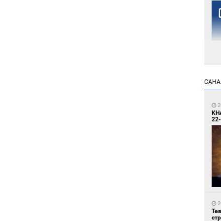
2
САНА
Но
жо
2
KH
22-
2
Со
69 
2
Тө
ст