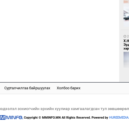
1
Мо
өн
2
Х.
Эр
хар
1
Өн
ду
ол
Сурталчилгаа байршуулах
Холбоо барих
2
"Х
ЕБС
мэдээлэл зохиогчийн эрхийн хуулиар хамгаалагдсан тул зөвшөөрөл
Copyright © MMINFO.MN All Rights Reserved. Powered by
HUREEMEDIA