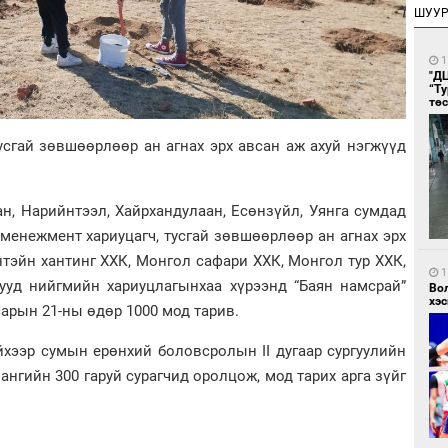
ШУУ
1
"Д
“Т
тө
усгай зөвшөөрлөөр ан агнах эрх авсан аж ахуй нэгжүүд
ан, Нарийнтээл, Хайрхандулаан, Есөнзүйл, Уянга сумдад
менежмент хариуцагч, тусгай зөвшөөрлөөр ан агнах эрх
тэйн хантинг ХХК, Монгол сафари ХХК, Монгол тур ХХК,
1
ууд нийгмийн хариуцлагынхаа хүрээнд “Баян намсрай”
Во
хэс
сарын 21-ны өдөр 1000 мод тарив.
хээр сумын ерөнхий боловсролын II дугаар сургуулийн
ангийн 300 гаруй сурагчид оролцож, мод тарих арга зүйг