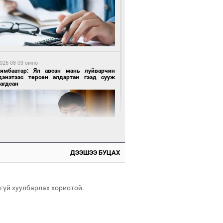
 өдрийн өмнө өмнө
нгол Улсын волейболын шигшээ баг
өөдөр Хятадын эсрэг тоглоно
026-08-03 өмнө
Нямбаатар: Ял авсан мань луйварчин
дэнэтээс төрсөн алдартан гээд сууж
агдсан
 өдрийн өмнө өмнө
өөдөр сондгой тоогоор төгссөн улсын
гаартай автомашинтай иргэдэд шатахуун
гоно
ДЭЭШЭЭ БУЦАХ
026-08-04 өмнө
имийн масс олимпиад"-д Орхон аймгийн
-н 2055 сурагч хамрагджээ
гүй хуулбарлах хориотой.
.