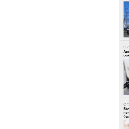
1
Ир
ги
ду
2
Ав
со
1
Нар
2
Ба
но
бү