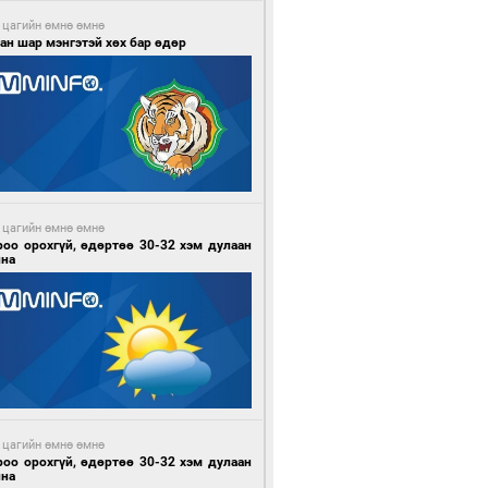
 цагийн өмнө өмнө
ан шар мэнгэтэй хөх бар өдөр
 цагийн өмнө өмнө
роо орохгүй, өдөртөө 30-32 хэм дулаан
йна
 цагийн өмнө өмнө
роо орохгүй, өдөртөө 30-32 хэм дулаан
йна