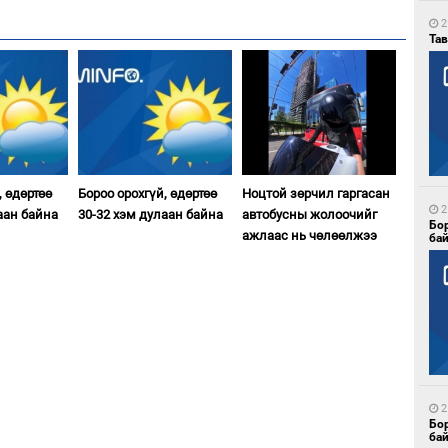
2
Тав
, өдөртөө
Бороо орохгүй, өдөртөө
Ноцтой зөрчил гаргасан
2
аан байна
30-32 хэм дулаан байна
автобусны жолоочийг
Бо
ажлаас нь чөлөөлжээ
ба
2
Бо
ба