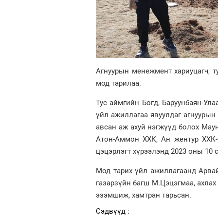
Агнуурын менежмент хариуцагч, т
мод тарилаа.
Тус аймгийн Богд, Баруунбаян-Ула
үйл ажиллагаа явуулдаг агнуурын 
авсан аж ахуй нэгжүүд болох Маун
Атон-Аммон ХХК, Ан жентур ХХК-
цэцэрлэгт хүрээлэнд 2023 оны 10 
Мод тарих үйл ажиллагаанд Арвай
газарзүйн багш М.Цэцэгмаа, ахлах 
эзэмшиж, хамтран тарьсан.
Сэдвүүд :