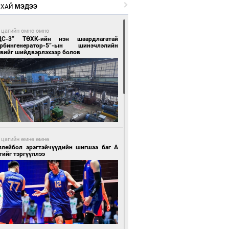
РХАЙ
МЭДЭЭ
 цагийн өмнө өмнө
ЦС-3” ТӨХК-ийн нэн шаардлагатай
урбингенератор-5”-ын шинэчлэлийн
свийг шийдвэрлэхээр болов
 цагийн өмнө өмнө
ллейбол эрэгтэйчүүдийн шигшээ баг А
гийг тэргүүллээ