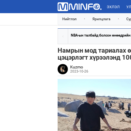
ЭХЛЭЛ
УЛ
Нийтлэл
•
Ярилцлага
•
Су
NBA-ын талбайд болсон өнөөдрийн 5
Намрын мод тариалах ө
цэцэрлэгт хүрээлэнд 10
Kuzmo
2023-10-26