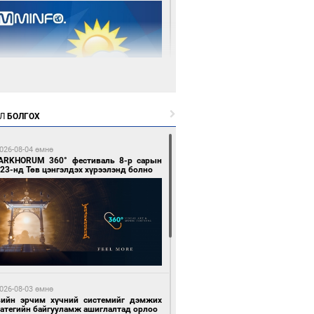
2 цагийн өмнө өмнө
Л
БОЛГОХ
цтой зөрчил гаргасан автобусны
лоочийг ажлаас нь чөлөөлжээ
026-08-04 өмнө
ARKHORUM 360° фестиваль 8-р сарын
23-нд Төв цэнгэлдэх хүрээлэнд болно
3 цагийн өмнө өмнө
гтуугаар тээврийн хэрэгсэл жолоодсон
зөрчил бүртгэгдлээ
026-08-03 өмнө
вийн эрчим хүчний системийг дэмжих
ратегийн байгууламж ашиглалтад орлоо