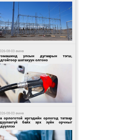
 өдрийн өмнө өмнө
ландын алдарт Boyzone хамтлагийн
шүүн Ronan Keating Монголд анх удаа
улна
026-08-03 өмнө
томашинд улсын дугаарын тэгш,
ндгойгоор шатахуун олгоно
 өдрийн өмнө өмнө
ны эрчим хүчээр гэрэлтдэг үйлдвэр
026-08-03 өмнө
га орлоготой иргэдийн орлогод татвар
гдуулахгүй байх эрх зүйн орчныг
рдүүллээ