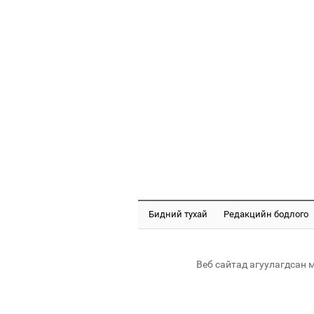
Бидний тухай
Редакцийн бодлого
Веб сайтад агуулагдсан 