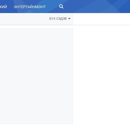
ХИЙ
ЭНТЕРТАЙНМЭНТ
ЗУРХАЙ
БҮХ СЭДЭВ