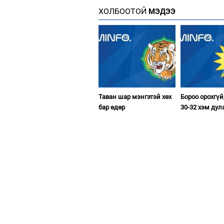
ХОЛБООТОЙ
МЭДЭЭ
Таван шар мэнгэтэй хөх
Бороо орохгүй
бар өдөр
30-32 хэм дул