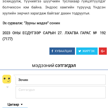
зохицуулж, түүнийгээ шүүгчийн туслахаар гүйцэтгүүлдэг
болчихсон юм байна. Эндээс хамгийн түрүүнд Үндсэн
хуулийн зөрчил харагдаж байгааг дахин тодруулъя.
Эх сурвалж: “Зууны мэдээ” сонин
2023 ОНЫ ЕСДҮГЭЭР САРЫН 27. ЛХАГВА ГАРАГ. № 192
(7177)
ХУВААЛЦАХ
ЖИРГЭХ
МЭДЭЭНИЙ
СЭТГЭГДЭЛ
Цагаар