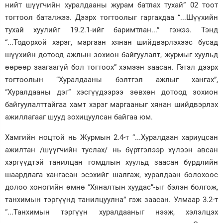
нийт шүүгчийн хуралдааны журам батлах тухай” 02 тоот
тогтоол баталжээ. Дээрх тогтоолыг гаргахдаа “...Шүүхийн
тухай хуулийг 19.2.1-ийг баримтлан...” гэжээ. Тэнд
“...Тодорхой хэрэг, маргаан хянан шийдвэрлэхээс бусад
шүүхийн дотоод ажлын зохион байгуулалт, журмыг хуульд
өөрөөр заагаагүй бол тогтоох” хэмээн заасан. Гэтэл дээрх
тогтоолын “Хуралдааны бэлтгэл ажлыг хангах”,
“Хуралдааны дэг” хэсгүүдээрээ зөвхөн дотоод зохион
байгуулалттайгаа хамт хэрэг маргааныг хянан шийдвэрлэх
ажиллагааг шууд зохицуулсан байгаа юм.
Хамгийн ноцтой нь Журмын 2.4-т “...Хуралдаан хариуцсан
ажилтан /шүүгчийн туслах/ нь бүртгэлээр хүлээн авсан
хэргүүдтэй танилцан гомдлын хуульд заасан бүрдлийн
шаардлага хангасан эсэхийг шалгаж, хуралдаан болохоос
долоо хоногийн өмнө “Хяналтын хуудас”-ыг бэлэн болгож,
танхимын тэргүүнд танилцуулна” гэж заасан. Улмаар 3.2-т
“...Танхимын тэргүүн хуралдааныг нээж, хэлэлцэх