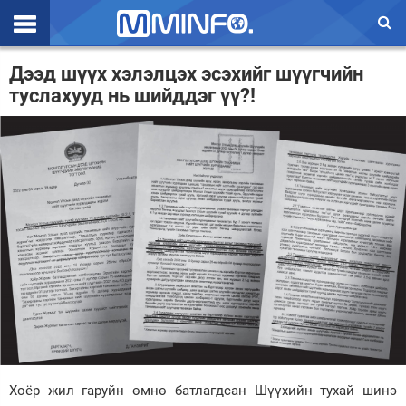
Эхлэл
Дээд шүүх хэлэлцэх эсэхийг шүүгчийн
туслахууд нь шийддэг үү?!
Цаг агаар
Валют ханш
Улс төр
Эдийн засаг
Үзэл бодол
Спорт
Нийгэм
Дэлхий
Хоёр жил гаруйн өмнө батлагдсан Шүүхийн тухай шинэ
Энтертайнмэнт