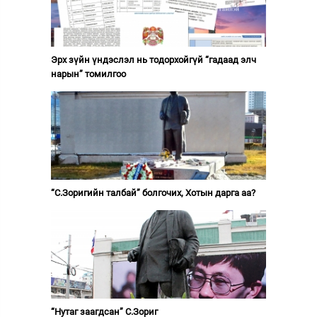
Эрх зүйн үндэслэл нь тодорхойгүй “гадаад элч
нарын” томилгоо
“С.Зоригийн талбай” болгочих, Хотын дарга аа?
“Нутаг заагдсан” С.Зориг