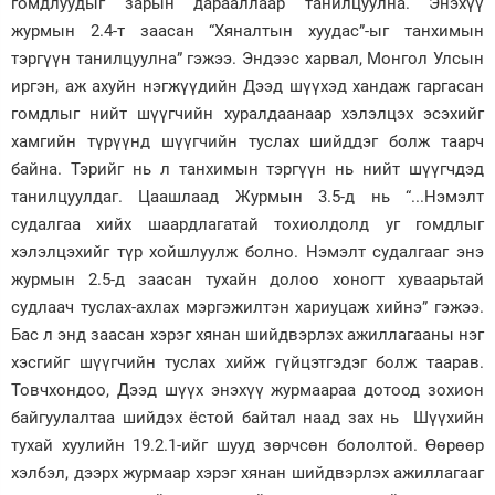
гомдлуудыг зарын дарааллаар танилцуулна. Энэхүү
журмын 2.4-т заасан “Хяналтын хуудас”-ыг танхимын
тэргүүн танилцуулна” гэжээ. Эндээс харвал, Монгол Улсын
иргэн, аж ахуйн нэгжүүдийн Дээд шүүхэд хандаж гаргасан
гомдлыг нийт шүүгчийн хуралдаанаар хэлэлцэх эсэхийг
хамгийн түрүүнд шүүгчийн туслах шийддэг болж таарч
байна. Тэрийг нь л танхимын тэргүүн нь нийт шүүгчдэд
танилцуулдаг. Цаашлаад Журмын 3.5-д нь “...Нэмэлт
судалгаа хийх шаардлагатай тохиолдолд уг гомдлыг
хэлэлцэхийг түр хойшлуулж болно. Нэмэлт судалгааг энэ
журмын 2.5-д заасан тухайн долоо хоногт хуваарьтай
судлаач туслах-ахлах мэргэжилтэн хариуцаж хийнэ” гэжээ.
Бас л энд заасан хэрэг хянан шийдвэрлэх ажиллагааны нэг
хэсгийг шүүгчийн туслах хийж гүйцэтгэдэг болж таарав.
Товчхондоо, Дээд шүүх энэхүү журмаараа дотоод зохион
байгуулалтаа шийдэх ёстой байтал наад зах нь Шүүхийн
тухай хуулийн 19.2.1-ийг шууд зөрчсөн бололтой. Өөрөөр
хэлбэл, дээрх журмаар хэрэг хянан шийдвэрлэх ажиллагааг