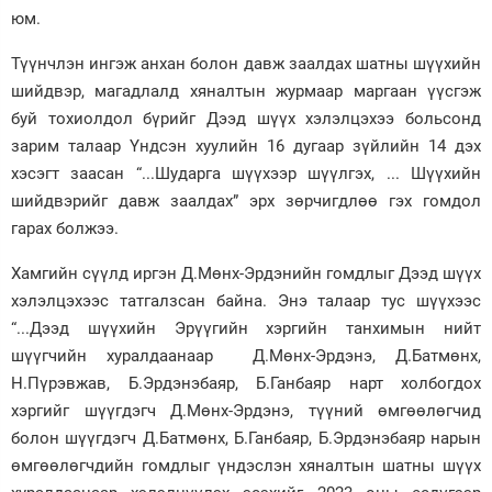
юм.
Түүнчлэн ингэж анхан болон давж заалдах шатны шүүхийн
шийдвэр, магадлалд хяналтын журмаар маргаан үүсгэж
буй тохиолдол бүрийг Дээд шүүх хэлэлцэхээ больсонд
зарим талаар Үндсэн хуулийн 16 дугаар зүйлийн 14 дэх
хэсэгт заасан “...Шударга шүүхээр шүүлгэх, ... Шүүхийн
шийдвэрийг давж заалдах” эрх зөрчигдлөө гэх гомдол
гарах болжээ.
Хамгийн сүүлд иргэн Д.Мөнх-Эрдэнийн гомдлыг Дээд шүүх
хэлэлцэхээс татгалзсан байна. Энэ талаар тус шүүхээс
“...Дээд шүүхийн Эрүүгийн хэргийн танхимын нийт
шүүгчийн хуралдаанаар Д.Мөнх-Эрдэнэ, Д.Батмөнх,
Н.Пүрэвжав, Б.Эрдэнэбаяр, Б.Ганбаяр нарт холбогдох
хэргийг шүүгдэгч Д.Мөнх-Эрдэнэ, түүний өмгөөлөгчид
болон шүүгдэгч Д.Батмөнх, Б.Ганбаяр, Б.Эрдэнэбаяр нарын
өмгөөлөгчдийн гомдлыг үндэслэн хяналтын шатны шүүх