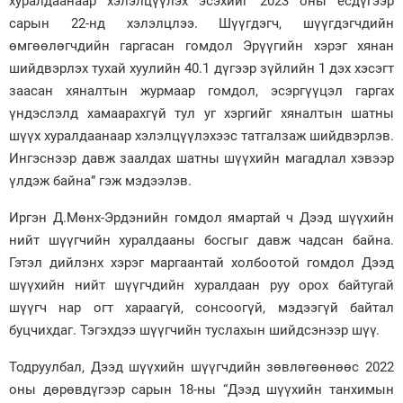
хуралдаанаар хэлэлцүүлэх эсэхийг 2023 оны есдүгээр
сарын 22-нд хэлэлцлээ. Шүүгдэгч, шүүгдэгчдийн
өмгөөлөгчдийн гаргасан гомдол Эрүүгийн хэрэг хянан
шийдвэрлэх тухай хуулийн 40.1 дүгээр зүйлийн 1 дэх хэсэгт
заасан хяналтын журмаар гомдол, эсэргүүцэл гаргах
үндэслэлд хамаарахгүй тул уг хэргийг хяналтын шатны
шүүх хуралдаанаар хэлэлцүүлэхээс татгалзаж шийдвэрлэв.
Ингэснээр давж заалдах шатны шүүхийн магадлал хэвээр
үлдэж байна” гэж мэдээлэв.
Иргэн Д.Мөнх-Эрдэнийн гомдол ямартай ч Дээд шүүхийн
нийт шүүгчийн хуралдааны босгыг давж чадсан байна.
Гэтэл дийлэнх хэрэг маргаантай холбоотой гомдол Дээд
шүүхийн нийт шүүгчдийн хуралдаан руу орох байтугай
шүүгч нар огт хараагүй, сонсоогүй, мэдээгүй байтал
буцчихдаг. Тэгэхдээ шүүгчийн туслахын шийдсэнээр шүү.
Тодруулбал, Дээд шүүхийн шүүгчдийн зөвлөгөөнөөс 2022
оны дөрөвдүгээр сарын 18-ны “Дээд шүүхийн танхимын