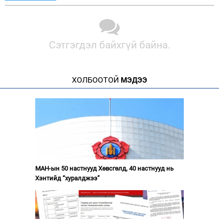
Сэтгэгдэл байхгүй байна.
ХОЛБООТОЙ
МЭДЭЭ
МАН-ын 50 настнууд Хөвсгөлд, 40 настнууд нь
Хэнтийд “хуралджээ”