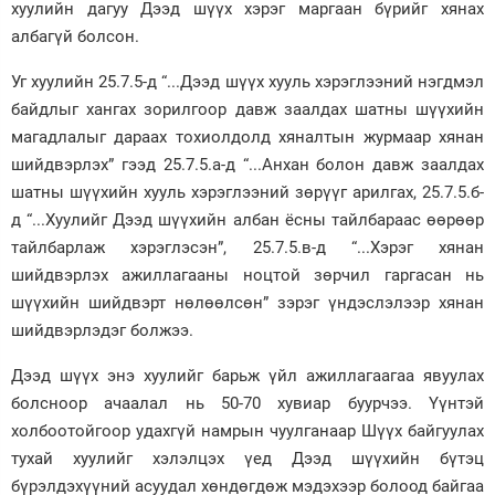
хуулийн дагуу Дээд шүүх хэрэг маргаан бүрийг хянах
Зурхай
албагүй болсон.
Уг хуулийн 25.7.5-д “...Дээд шүүх хууль хэрэглээний нэгдмэл
байдлыг хангах зорилгоор давж заалдах шатны шүүхийн
магадлалыг дараах тохиолдолд хяналтын журмаар хянан
шийдвэрлэх” гээд 25.7.5.а-д “...Анхан болон давж заалдах
шатны шүүхийн хууль хэрэглээний зөрүүг арилгах, 25.7.5.б-
д “...Хуулийг Дээд шүүхийн албан ёсны тайлбараас өөрөөр
тайлбарлаж хэрэглэсэн”, 25.7.5.в-д “...Хэрэг хянан
шийдвэрлэх ажиллагааны ноцтой зөрчил гаргасан нь
шүүхийн шийдвэрт нөлөөлсөн” зэрэг үндэслэлээр хянан
шийдвэрлэдэг болжээ.
Дээд шүүх энэ хуулийг барьж үйл ажиллагаагаа явуулах
болсноор ачаалал нь 50-70 хувиар буурчээ. Үүнтэй
холбоотойгоор удахгүй намрын чуулганаар Шүүх байгуулах
тухай хуулийг хэлэлцэх үед Дээд шүүхийн бүтэц
бүрэлдэхүүний асуудал хөндөгдөж мэдэхээр болоод байгаа