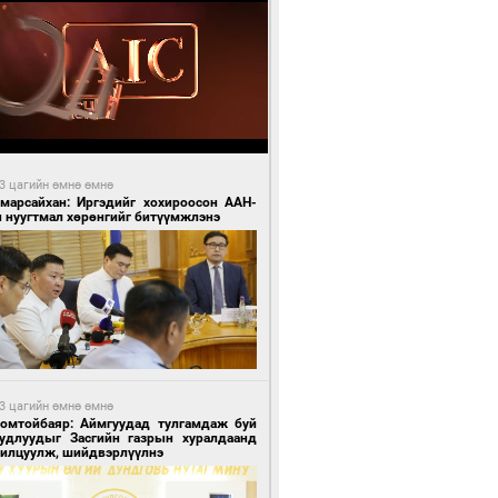
3 цагийн өмнө өмнө
Амарсайхан: Иргэдийг хохироосон ААН-
н нуугтмал хөрөнгийг битүүмжлэнэ
3 цагийн өмнө өмнө
Номтойбаяр: Аймгуудад тулгамдаж буй
уудлуудыг Засгийн газрын хуралдаанд
нилцуулж, шийдвэрлүүлнэ