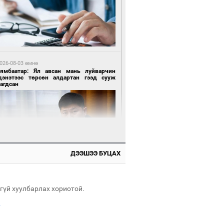
2 цагийн өмнө өмнө
нхүүгийн хэмнэлтийн горимд эрүүл
ндийн салбар хамаарахгүй
026-08-03 өмнө
Нямбаатар: Ял авсан мань луйварчин
дэнэтээс төрсөн алдартан гээд сууж
агдсан
2 цагийн өмнө өмнө
өцийн махны худалдаа, борлуулалтыг
лттэй ил тод болгоно
ДЭЭШЭЭ БУЦАХ
026-08-03 өмнө
өө бүтсэн түүхийг өгүүлэх 7 баримт
гүй хуулбарлах хориотой.
.