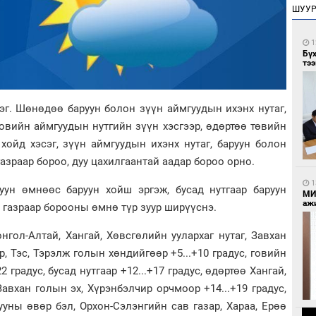
ШУУ
1
Бү
тээ
хэг. Шөнөдөө баруун болон зүүн аймгуудын ихэнх нутаг,
овийн аймгуудын нутгийн зүүн хэсгээр, өдөртөө төвийн
хойд хэсэг, зүүн аймгуудын ихэнх нутаг, баруун болон
азраар бороо, дуу цахилгаантай аадар бороо орно.
1
уун өмнөөс баруун хойш эргэж, бусад нутгаар баруун
МИ
аж
м газраар борооны өмнө түр зуур ширүүснэ.
гол-Алтай, Хангай, Хөвсгөлийн уулархаг нутаг, Завхан
, Тэс, Тэрэлж голын хөндийгөөр +5...+10 градус, говийн
2 градус, бусад нутгаар +12...+17 градус, өдөртөө Хангай,
Завхан голын эх, Хүрэнбэлчир орчмоор +14...+19 градус,
ууны өвөр бэл, Орхон-Сэлэнгийн сав газар, Хараа, Ерөө