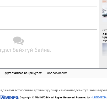
2
Са
мэ
2
Х.
Эр
хар
гдэл байхгүй байна.
2
Нө
нээ
Сурталчилгаа байршуулах
Холбоо барих
2
Хөш
мэдээлэл зохиогчийн эрхийн хуулиар хамгаалагдсан тул зөвшөөрөл
Copyright © MMINFO.MN All Rights Reserved. Powered by
HUREEMEDIA