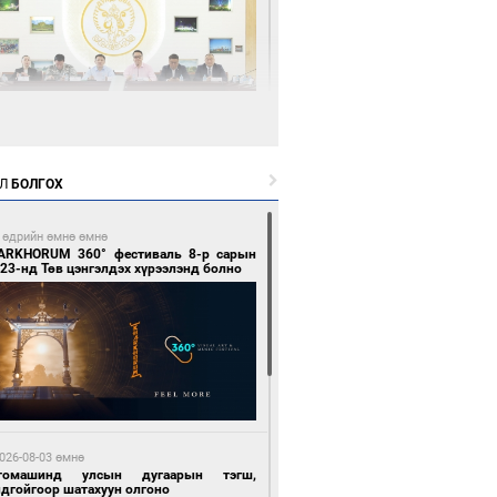
1 цагийн өмнө өмнө
өөдөр тэгш тоогоор төгссөн улсын
гаартай автомашинтай иргэдэд шатахуун
Л
БОЛГОХ
гоно
 өдрийн өмнө өмнө
ARKHORUM 360° фестиваль 8-р сарын
23-нд Төв цэнгэлдэх хүрээлэнд болно
1 цагийн өмнө өмнө
Бямбацогт Зүүн Азийн эрэгтэйчүүдийн
лейболын тэмцээнд оролцож байгаа баг
мирчдад амжилт хүслээ
026-08-03 өмнө
томашинд улсын дугаарын тэгш,
ндгойгоор шатахуун олгоно