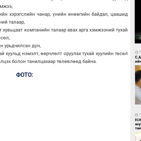
эмжээ,
ийн хэрэгслийн чанар, үнийн өнөөгийн байдал, цаашид
ний талаар,
 хувьцаат компанийн талаар авах арга хэмжээний тухай
сөл,
н урьдчилсан дүн,
7
ай хуульд нэмэлт, өөрчлөлт оруулах тухай хуулийн төсөл
С.
лэлцэх болон танилцахаар төлөвлөөд байна.
ий
ФОТО:
7
Н.
ас
та