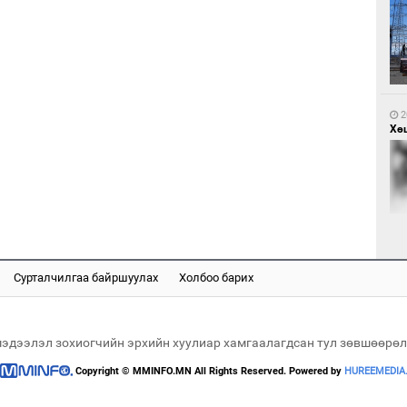
1
Са
мэ
2
Хөш
1
Нө
нээ
Сурталчилгаа байршуулах
Холбоо барих
2
Х.
Эр
хар
мэдээлэл зохиогчийн эрхийн хуулиар хамгаалагдсан тул зөвшөөрөл
Copyright © MMINFO.MN All Rights Reserved. Powered by
HUREEMEDIA