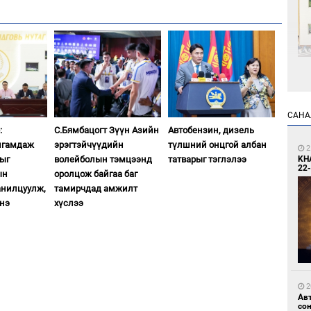
1
Өн
ду
САНА
ол
:
С.Бямбацогт Зүүн Азийн
Автобензин, дизель
лгамдаж
эрэгтэйчүүдийн
түлшний онцгой албан
2
KH
дыг
волейболын тэмцээнд
татварыг тэглэлээ
22-
ын
оролцож байгаа баг
анилцуулж,
тамирчдад амжилт
нэ
хүслээ
1
С.
во
та
2
Ав
со