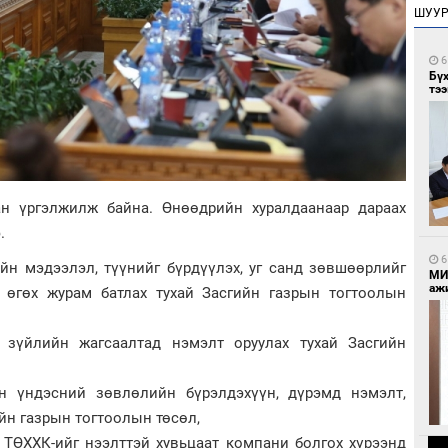
ШУУ
6
Бү
тээ
ан үргэлжилж байна. Өнөөдрийн хуралдаанаар дараах
.
6
йн мэдээлэл, түүнийг бүрдүүлэх, уг санд зөвшөөрлийг
МИ
аж
эл өгөх журам батлах тухай Засгийн газрын тогтоолын
зүйлийн жагсаалтад нэмэлт оруулах тухай Засгийн
йн үндэсний зөвлөлийн бүрэлдэхүүн, дүрэмд нэмэлт,
йн газрын тогтоолын төсөл,
ТӨХХК-ийг нээлттэй хувьцаат компани болгох хүрээнд