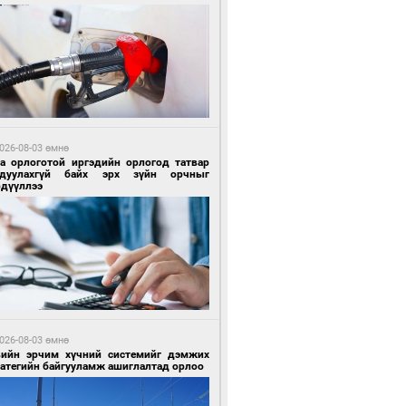
5 цагийн өмнө өмнө
гтуугаар тээврийн хэрэгсэл жолоодсон
зөрчил бүртгэгдлээ
026-08-03 өмнө
га орлоготой иргэдийн орлогод татвар
гдуулахгүй байх эрх зүйн орчныг
рдүүллээ
5 цагийн өмнө өмнө
тобензин, дизель түлшний онцгой албан
варыг тэглэлээ
026-08-03 өмнө
вийн эрчим хүчний системийг дэмжих
ратегийн байгууламж ашиглалтад орлоо