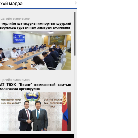
РХАЙ
МЭДЭЭ
 цагийн өмнө өмнө
х төрлийн шатахууны импортыг шуурхай
вэрлэхэд гурван яам хамтран ажиллана
 цагийн өмнө өмнө
АТ ТӨХК “Боинг” компанитай хамтын
иллагаагаа өргөжүүлнэ