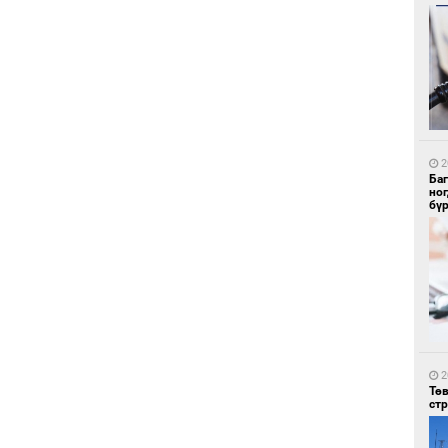
1
Со
95 
2
Ба
но
бү
1
Ав
тат
2
Тө
ст