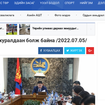
С ТӨР
ЭДИЙН ЗАСАГ
ҮЗЭЛ БОДОЛ
СПОРТ
НИЙГЭМ
ДЭЛ
рвалжлага
•
Азийн АШТ
•
Фото мэдээ
•
Оддын амьдрал
...
Үерийн улмаас дараах замуудыг...
хуралдаан болж байна /2022.07.05/
ХУВААЛЦАХ
ЖИРГЭХ