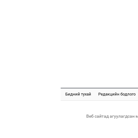
Бидний тухай
Редакцийн бодлого
Веб сайтад агуулагдсан 