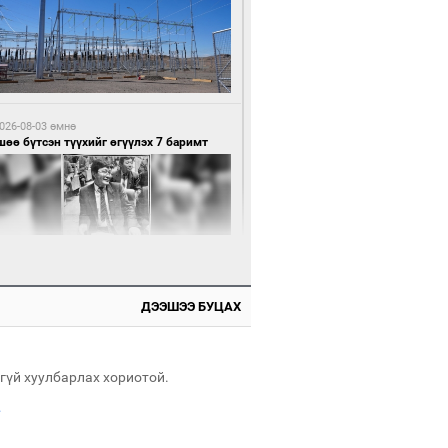
5 цагийн өмнө өмнө
нхүүгийн хэмнэлтийн горимд эрүүл
ндийн салбар хамаарахгүй
026-08-03 өмнө
өө бүтсэн түүхийг өгүүлэх 7 баримт
5 цагийн өмнө өмнө
өцийн махны худалдаа, борлуулалтыг
лттэй ил тод болгоно
ДЭЭШЭЭ БУЦАХ
026-08-03 өмнө
Нямбаатар: Ял авсан мань луйварчин
дэнэтээс төрсөн алдартан гээд сууж
агдсан
гүй хуулбарлах хориотой.
.