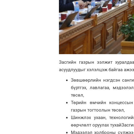
Засгийн газрын ээлжит хуралда
асуудлуудыг хэлэлцэж байгаа ажээ
Зөвшөөрлийн нэгдсэн санги
бүртгэх, лавлагаа, мэдээл
төсөл,
Төрийн өмчийн концессын 
газрын тогтоолын төсөл,
Шинжлэх ухаан, технологи
өөрчлөлт оруулах тухайЗасги
Мэдээлэл холбооны сүлжээ 