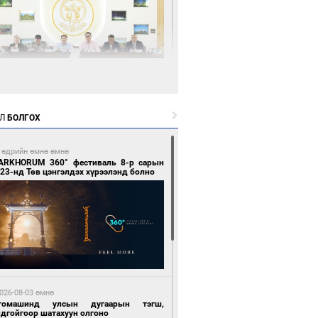
5 цагийн өмнө өмнө
өөдөр тэгш тоогоор төгссөн улсын
гаартай автомашинтай иргэдэд шатахуун
Л
БОЛГОХ
гоно
 өдрийн өмнө өмнө
ARKHORUM 360° фестиваль 8-р сарын
23-нд Төв цэнгэлдэх хүрээлэнд болно
5 цагийн өмнө өмнө
Бямбацогт Зүүн Азийн эрэгтэйчүүдийн
лейболын тэмцээнд оролцож байгаа баг
мирчдад амжилт хүслээ
026-08-03 өмнө
томашинд улсын дугаарын тэгш,
ндгойгоор шатахуун олгоно