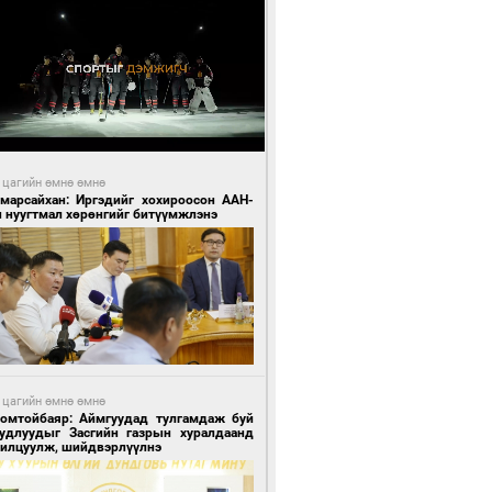
 цагийн өмнө өмнө
Амарсайхан: Иргэдийг хохироосон ААН-
н нуугтмал хөрөнгийг битүүмжлэнэ
 цагийн өмнө өмнө
Номтойбаяр: Аймгуудад тулгамдаж буй
уудлуудыг Засгийн газрын хуралдаанд
нилцуулж, шийдвэрлүүлнэ