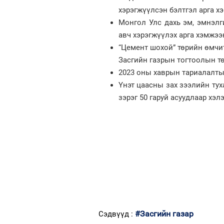
хэрэгжүүлсэн бэлтгэл арга х
Монгол Улс дахь эм, эмнэлг
авч хэрэгжүүлэх арга хэмжээ
“Цемент шохой” төрийн өмчит
Засгийн газрын тогтоолын тө
2023 оны хаврын тариалалты
Үнэт цаасны зах зээлийн тух
зэрэг 50 гаруй асуудлаар хэ
#Засгийн газар
Сэдвүүд :