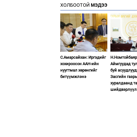
ХОЛБООТОЙ
МЭДЭЭ
С.Амарсайхан: Иргэдийг
Н.Номтойбаяр
хохироосон ААН-ийн
Аймгуудад ту
нуугтмал хөрөнгийг
буй асуудлуу
битүүмжлэнэ
Засгийн газр
хуралдаанд т
шийдвэрлүүл