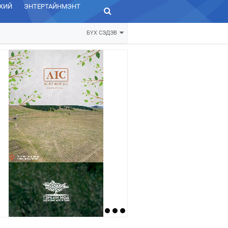
ХИЙ
ЭНТЕРТАЙНМЭНТ
ЗУРХАЙ
БҮХ СЭДЭВ