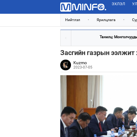
ЭХЛЭЛ
УЛ
Нийтлэл
•
Ярилцлага
•
Су
Танилц: Монголчуудыг
Засгийн газрын ээлжит 
Kuzmo
2023-07-05