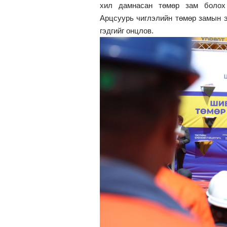
хил дамнасан төмөр зам болох 
Арцсуурь чиглэлийн төмөр замын э
гэдгийг онцлов.