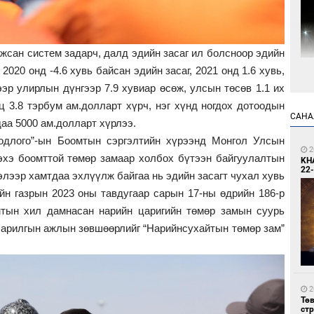
ажсан систем задарч, далд эдийн засаг ил болсноор эдийн
2020 онд -4.6 хувь байсан эдийн засаг, 2021 онд 1.6 хувь,
9
ээр улирлын дүнгээр 7.9 хувиар өсөж, улсын төсөв 1.1 их
Мо
өн
 3.8 тэрбум ам.долларт хүрч, нэг хүнд ногдох дотоодын
САНА
даа 5000 ам.долларт хүрлээ.
одлого”-ын Боомтын сэргэлтийн хүрээнд Монгол Улсын
2
хэ боомттой төмөр замаар холбох бүтээн байгуулалтын
KH
22-
лээр хамтдаа эхлүүлж байгаа нь эдийн засагт чухал хувь
ийн газрын 2023 оны тавдугаар сарын 17-ны өдрийн 186-р
мтын хил дамнасан нарийн царигийн төмөр замын суурь
9
барилгын ажлын зөвшөөрлийг “Нарийнсухайтын төмөр зам”
Өн
ду
ол
2
Тө
ст