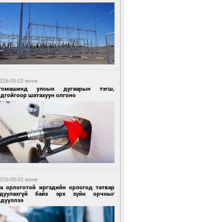
 цагийн өмнө өмнө
Х-ын дарга С.Бямбацогт Сутай хайрхны
гэрийг тахих тахилгад оролцлоо
026-08-03 өмнө
томашинд улсын дугаарын тэгш,
ндгойгоор шатахуун олгоно
 цагийн өмнө өмнө
ргаан цагаан мэнгэтэй харагчин үхэр
өр
026-08-03 өмнө
га орлоготой иргэдийн орлогод татвар
гдуулахгүй байх эрх зүйн орчныг
рдүүллээ