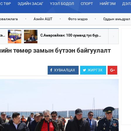
С ТӨР
ЭДИЙН ЗАСАГ
ҮЗЭЛ БОДОЛ
СПОРТ
НИЙГЭМ
ДЭЛ
рвалжлага
•
Азийн АШТ
•
Фото мэдээ
•
Оддын амьдрал
...
С.Амарсайхан: 100 суманд тус бүр...
лийн төмөр замын бүтээн байгуулалт
ХУВААЛЦАХ
ЖИРГЭХ