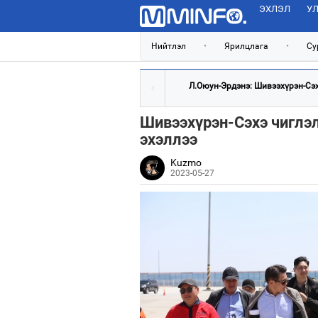
ЭХЛЭЛ
УЛ
Нийтлэл
•
Ярилцлага
•
Су
Л.Оюун-Эрдэнэ: Шивээхүрэн-Сэхэ
Шивээхүрэн-Сэхэ чиглэ
эхэллээ
Kuzmo
2023-05-27