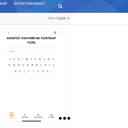
ХИЙ
ЭНТЕРТАЙНМЭНТ
ЗУРХАЙ
БҮХ СЭДЭВ