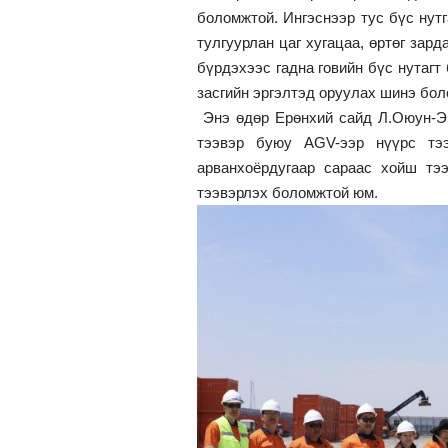
боломжтой. Ингэснээр тус бүс нут
тулгуурлан цаг хугацаа, өртөг зар
бүрдэхээс гадна говийн бүс нутаг
засгийн эргэлтэд оруулах шинэ бол
Энэ өдөр Ерөнхий сайд Л.Оюун-Э
тээвэр буюу AGV-ээр нүүрс тээ
арванхоёрдугаар сараас хойш тэ
тээвэрлэх боломжтой юм.