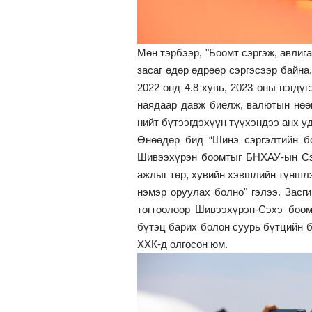
Мөн тэрбээр, "Боомт сэргэж, авлиг
засаг өдөр өдрөөр сэргэсээр байна. 
2022 онд 4.8 хувь, 2023 оны нэгдүг
наядаар давж биелж, валютын нөөц
нийт бүтээгдэхүүн түүхэндээ анх у
Өнөөдөр бид “Шинэ сэргэлтийн б
Шивээхүрэн боомтыг БНХАУ-ын Сэ
ажлыг төр, хувийн хэвшлийн түншлэ
нэмэр оруулах болно" гэлээ. Засг
тогтоолоор Шивээхүрэн-Сэхэ боо
бүтэц барих болон суурь бүтцийн 
ХХК-д олгосон юм.