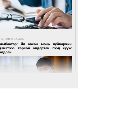
 цагийн өмнө өмнө
роо орохгүй, өдөртөө 28-30 хэм дулаан
йна
026-08-03 өмнө
Нямбаатар: Ял авсан мань луйварчин
дэнэтээс төрсөн алдартан гээд сууж
агдсан
3 цагийн өмнө өмнө
х төрлийн шатахууны импортыг шуурхай
вэрлэхэд гурван яам хамтран ажиллана
 өдрийн өмнө өмнө
Энх-Амгалан: Би Монгол Улсын иргэн
ш
3 цагийн өмнө өмнө
АТ ТӨХК “Боинг” компанитай хамтын