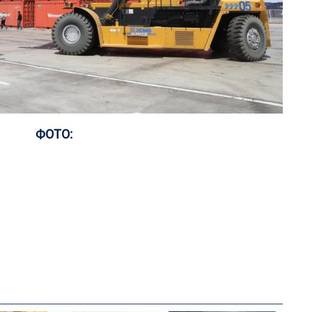
1
Со
95 
1
Өн
ду
ол
ФОТО:
2
“Ну
1
С.
во
та
1
Ав
тат