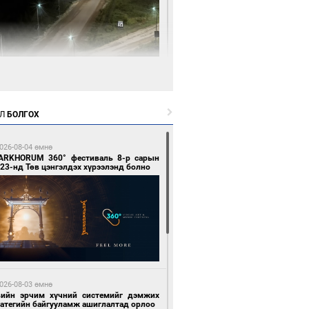
 цагийн өмнө өмнө
нгол Улсын волейболын шигшээ баг
өөдөр Хятадын эсрэг тоглоно
Л
БОЛГОХ
026-08-04 өмнө
ARKHORUM 360° фестиваль 8-р сарын
23-нд Төв цэнгэлдэх хүрээлэнд болно
 цагийн өмнө өмнө
өөдөр сондгой тоогоор төгссөн улсын
гаартай автомашинтай иргэдэд шатахуун
гоно
026-08-03 өмнө
вийн эрчим хүчний системийг дэмжих
ратегийн байгууламж ашиглалтад орлоо