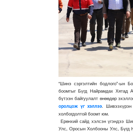
“Шинэ сэргэлтийн бодлого”-ын Б
боомтыг Бүгд Найрамдах Хятад А
бүтээн байгуулалт өнөөдөр эхэлл
оролцож үг хэллээ
. Шивээхүрэн 
холбогдолтой боомт юм.
Ерөнхий сайд хэлсэн үгэндээ Ши
Улс, Оросын Холбооны Улс, Бүгд 