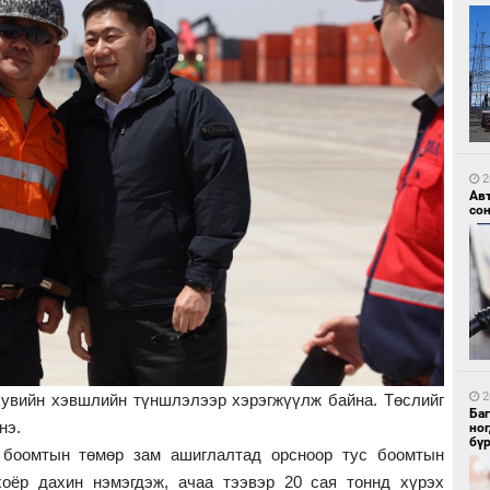
9
УИ
тэн
2
Ав
со
9
Зу
өд
2
хувийн хэвшлийн түншлэлээр хэрэгжүүлж байна. Төслийг
Ба
лнэ.
но
бү
боомтын төмөр зам ашиглалтад орсноор тус боомтын
хоёр дахин нэмэгдэж, ачаа тээвэр 20 сая тоннд хүрэх