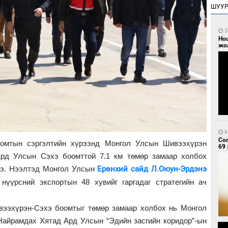
ШУУ
5
Но
жо
6
Со
оомтын сэргэлтийн хүрээнд Монгол Улсын Шивээхүрэн
69 
рд Улсын Сэхэ боомттой 7.1 км төмөр замаар холбох
ээ. Нээлтэд Монгол Улсын
Ерөнхий сайд Л.Оюун-Эрдэнэ
нүүрсний экспортын 48 хувийг гаргадаг стратегийн ач
вээхүрэн-Сэхэ боомтыг төмөр замаар холбох нь Монгол
Найрамдах Хятад Ард Улсын “Эдийн засгийн коридор”-ын