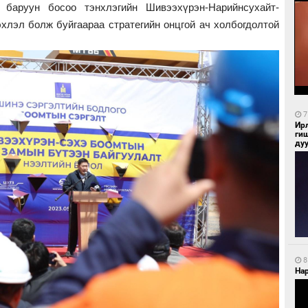
баруун босоо тэнхлэгийн Шивээхүрэн-Нарийнсухайт-
хлэл болж буйгаараа стратегийн онцгой ач холбогдолтой
7
Ир
ги
ду
8
Нар