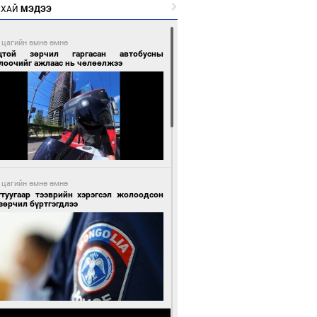
РХАЙ
МЭДЭЭ
 цагийн өмнө өмнө
цтой зөрчил гаргасан автобусны
лоочийг ажлаас нь чөлөөлжээ
 цагийн өмнө өмнө
гтуугаар тээврийн хэрэгсэл жолоодсон
зөрчил бүртгэгдлээ