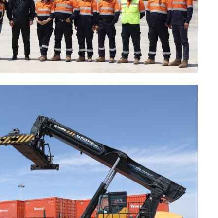
аж
2
Хөш
2
С.
ий
2
Хө
та
1
Н.
ас
та