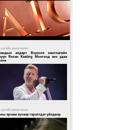
 цагийн өмнө өмнө
ландын алдарт Boyzone хамтлагийн
шүүн Ronan Keating Монголд анх удаа
улна
 цагийн өмнө өмнө
ны эрчим хүчээр гэрэлтдэг үйлдвэр