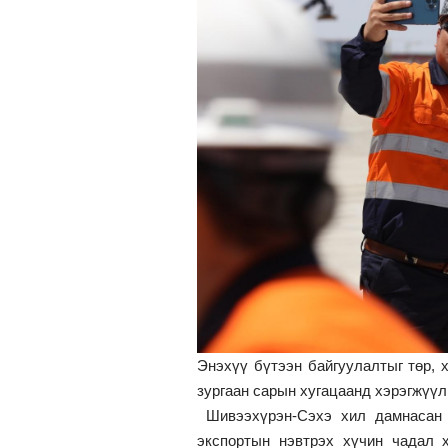
Энэхүү бүтээн байгуулалтыг төр, 
зургаан сарын хугацаанд хэрэгжүү
Шивээхүрэн-Сэхэ хил дамнасан 
экспортын нэвтрэх хүчин чадал 