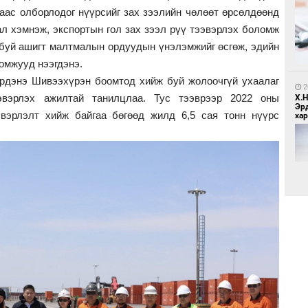
гаас олборлодог нүүрсийг зах зээлийн чөлөөт өрсөлдөөнд
9
дал хэмнэж, экспортын гол зах зээл рүү тээвэрлэх боломж
Бо
ба
т буй ашигт малтмалын ордуудын үнэлэмжийг өсгөж, эдийн
омжууд нээгдэнэ.
рдэнэ Шивээхүрэн боомтод хийж буй жолоочгүй ухаалаг
2
вэрлэх ажилтай танилцлаа. Тус тээврээр 2022 оны
Х.
Эр
эвэрлэлт хийж байгаа бөгөөд жилд 6,5 сая тонн нүүрс
хар
2
Бү
тээ
2
Б.
би
2
МИ