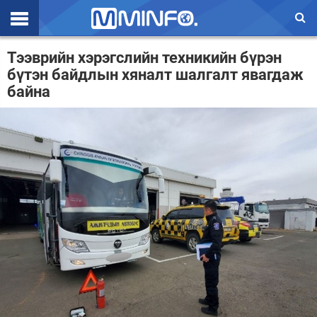
Эхлэл
Тээврийн хэрэгслийн техникийн бүрэн
бүтэн байдлын хяналт шалгалт явагдаж
Цаг агаар
байна
Валют ханш
Улс төр
Эдийн засаг
Үзэл бодол
Спорт
Нийгэм
Дэлхий
Энтертайнмэнт