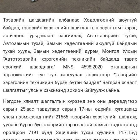
Зурхай
Тээврийн цагдаагийн албанаас Хөдөлгөөний аюулгүй
байдал, тээврийн хэрэгслийн ашиглалтын эсрэг гэмт хэрэг,
зөрчлөөс урьдчилан сэргийлэх, Автотээврийн тухай,
Автозамын тухай, Замын хөдөлгөөний аюулгүй байдлын
тухай хууль, Замын хөдөлгөөний дүрэм, Монгол Улсын
“Автотээврийн хэрэгслийн техникийн байдалд тавих
ерөнхий шаардлага” MNS 4598:2020 стандартын
хэрэгжилтийг тус тус хангуулах зорилгоор “Тээврийн
хэрэгслийн техникийн бүрэн бүтэн байдал” нэгдсэн хяналт
шалгалтыг улсын хэмжээнд зохион байгуулж байна.
Нэгдсэн хяналт шалгалтын хүрээнд энэ оны дөрөвдүгээр
сарын 25-аас тавдугаар сарын 17-ны өдрийн хугацаанд
улсын хэмжээнд нийт 21555 тээврийн хэрэгслийг шалгаж,
үүнээс бүрэн бус тээврийн хэрэгсэлтэй замын хөдөлгөөнд
оролцсон 7191 хүнд Зөрчлийн тухай хуулийн 14.7.15-д