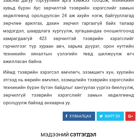
заасны дагуу торгуулийн арга хэмжээ тооцож, техникийн
хувьд бүрэн бус зөрчилтэй тээврийн хэрэгслийг замын
хөдөлгөөнд оролцуулсан 24 аж ахуйн нэгж, байгууллагад
зөрчлөө арилгах, дахин зөрчил гаргахгүй байх талаар
мэдэгдэл, шаардлага хүргүүлж, хугацаандаа оношилгоонд
хамрагдаагүй 423 зөрчилтэй тээврийн хэрэгслийг
гэрчилгээг түр хураан авч, харьяа дүүрэг, орон нутгийн
техникийн хяналтын үзлэгийн төвд шилжүүлж өгч
ажилласан байна.
Иймд тээврийн хэрэгсэл өмчлөгч, эзэмшигч хүн, хуулийн
этгээд нь өөрийн өмчлөл, эзэмшлийн тээврийн хэрэгслийн
техникийн бүрэн бүтэн байдлыг хангуулах үүргээ биелүүлж,
зөрчилгүй тээврийн хэрэгслийг замын хөдөлгөөнд
оролцуулж байхад анхаарна уу.
ХУВААЛЦАХ
ЖИРГЭХ
МЭДЭЭНИЙ
СЭТГЭГДЭЛ