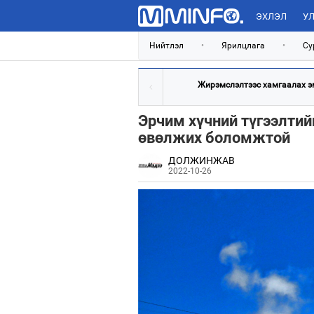
ЭХЛЭЛ
УЛ
Нийтлэл
•
Ярилцлага
•
Су
Жирэмслэлтээс хамгаалах эм,
Эрчим хүчний түгээлтий
өвөлжих боломжтой
ДОЛЖИНЖАВ
2022-10-26