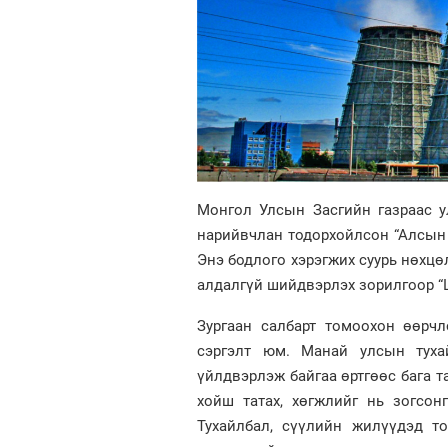
Монгол Улсын Засгийн газраас 
нарийвчлан тодорхойлсон “Алсын х
Энэ бодлого хэрэгжих суурь нөхцө
алдалгүй шийдвэрлэх зорилгоор “Ш
Зургаан салбарт томоохон өөрч
сэргэлт юм. Манай улсын тухай
үйлдвэрлэж байгаа өртгөөс бага т
хойш татах, хөгжлийг нь зогсон
Тухайлбал, сүүлийн жилүүдэд т