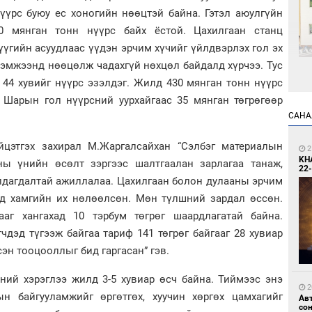
үүрс буюу ес хоногийн нөөцтэй байна. Гэтэл аюулгүйн
0 мянган тонн нүүрс байх ёстой. Цахилгаан станц
үгийн асуудлаас үүдэн эрчим хүчийг үйлдвэрлэх гол эх
хэмжээнд нөөцөлж чадахгүй нөхцөл байдалд хүрчээ. Тус
44 хувийг нүүрс эзэлдэг. Жилд 430 мянган тонн нүүрс
1
ь Шарын гол нүүрсний уурхайгаас 35 мянган төгрөгөөр
Өн
ду
САНА
ол
цэтгэх захирал М.Жаргалсайхан “Сэлбэг материалын
2
KH
ы үнийн өсөлт зэргээс шалтгаалан зарлагаа танаж,
22-
лдагдалтай ажиллалаа. Цахилгаан болон дулааны эрчим
нд хамгийн их нөлөөлсөн. Мөн түлшний зардал өссөн.
аг хангахад 10 тэрбум төгрөг шаардлагатай байна.
гчдэд түгээж байгаа тариф 141 төгрөг байгааг 28 хувиар
1
С.
эн тооцооллыг бид гаргасан” гэв.
во
та
ний хэрэглээ жилд 3-5 хувиар өсч байна. Тиймээс энэ
2
н байгууламжийг өргөтгөх, хуучин хөргөх цамхагийг
Ав
со