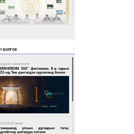
4 цагийн өмнө өмнө
өөдөр тэгш тоогоор төгссөн улсын
гаартай автомашинтай иргэдэд шатахуун
Л
БОЛГОХ
гоно
 өдрийн өмнө өмнө
ARKHORUM 360° фестиваль 8-р сарын
23-нд Төв цэнгэлдэх хүрээлэнд болно
4 цагийн өмнө өмнө
Бямбацогт Зүүн Азийн эрэгтэйчүүдийн
лейболын тэмцээнд оролцож байгаа баг
мирчдад амжилт хүслээ
026-08-03 өмнө
томашинд улсын дугаарын тэгш,
ндгойгоор шатахуун олгоно