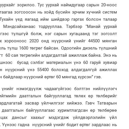
1
урхайг зорилоо. Тус уурхай наймдугаар сарын 20-ноос
Мо
төл
гаагаа зогсоосон нь хойд бүсийн эрчим хүчний систем
Тухайн үед яагаад ийм шийдвэр гаргах болсон талаар
2
 Мэндсайханаас тодрууллаа. Тэрбээр “Манай уурхай
Хө
та
гээс түлшгүй болж, нэг сарын хугацаанд тэг зогсолт
ах хорооноос 2020 онд нүүрсний үнийг 44500 мянган
ель түлш 1600 төгрөг байсан. Одоогийн дизель түлшний
гт 60 сая төгрөгийн алдагдалтай ажиллаж байна. Энэ нь
1
үлшнээс бусад сэлбэг материалын үнэ 60 гаруй хувиар
16
ху
нн нүүрсний үнэ 55400 болоход алдагдалгүй ажиллах
 байдлаар нүүрсний өртөг 60 мянгад хүрсэн” гэв.
2
“Ну
үнийг нэмэгдүүлж чадаагүйгээс бэлтгэн нийлүүлэгч
ийгмийн даатгалын байгууллагад төлөх өр төлбөрийг
рдлагатай засвар үйлчилгээг хийжээ. Гэвч Татварын
даатгалын байгууллагаас хуримтлагдсан өр төлбөрөө
1
лцах дансыг хаахыг мэдэгдэж үйлдвэрлэлийн үйл
Бү
 Үүнээс гадна нүүрсний үнийг бодит өртөг зардлаас нь
на
то