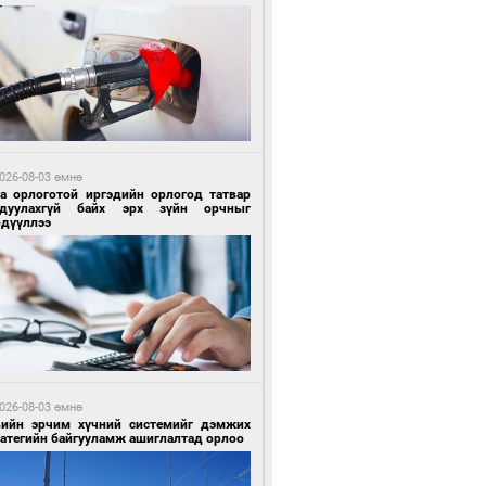
4 цагийн өмнө өмнө
гтуугаар тээврийн хэрэгсэл жолоодсон
зөрчил бүртгэгдлээ
026-08-03 өмнө
га орлоготой иргэдийн орлогод татвар
гдуулахгүй байх эрх зүйн орчныг
рдүүллээ
4 цагийн өмнө өмнө
тобензин, дизель түлшний онцгой албан
варыг тэглэлээ
026-08-03 өмнө
вийн эрчим хүчний системийг дэмжих
ратегийн байгууламж ашиглалтад орлоо