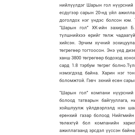
нийлүүлдэг Шарын гол нүүрсний у
есдүгээр сарын 20-нд үйл ажилла
доголдох нэг үндэс болсон юм. 
“Шарын гол” ХК-ийн захирал Б.
түлшнийхээ өрийг төлж чадаагүй
хийсэн. Эрчим хүчний зохицуул
төгрөгөөр тогтоосон. Энэ үед диз
ханш 3800 төгрөгөөр бодоход хоно
сард 1.8 тэрбум төгрөг болно.Т
нэмэгдээд байна. Харин нэг то
боломжтой. Гэвч эхний есөн сарын
“Шарын гол” компани нүүрсний 
болоод татварын байгууллага, н
хойшлуулж үйлдвэрлэлд нэн шаа
ерөнхий газар болоод Нийгмийн 
төлөхгүй бол компанийн хари
ажиллагаанд эрсдэл үүссэн байна.