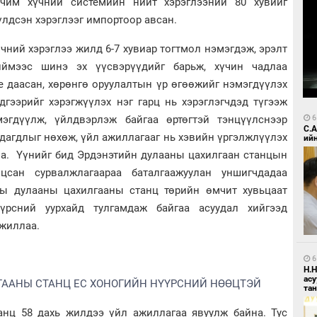
рчим хүчний системийн нийт хэрэглээний 80 хувийг
лдсэн хэрэглээг импортоор авсан.
үчний хэрэглээ жилд 6-7 хувиар тогтмол нэмэгдэж, эрэлт
ймээс шинэ эх үүсвэрүүдийг барьж, хүчин чадлаа
е даасан, хөрөнгө оруулалтын үр өгөөжийг нэмэгдүүлэх
дгээрийг хэрэгжүүлэх нэг гарц нь хэрэглэгчдэд түгээж
эгдүүлж, үйлдвэрлэж байгаа өртөгтэй тэнцүүлснээр
6
С.
дагдлыг нөхөж, үйл ажиллагааг нь хэвийн үргэлжлүүлэх
ий
на. Үүнийг бид Эрдэнэтийн дулааны цахилгаан станцын
цсан сурвалжлагаараа баталгаажуулан уншигчдадаа
ны дулааны цахилгааны станц төрийн өмчит хувьцаат
рсний уурхайд тулгамдаж байгаа асуудал хийгээд
жиллаа.
6
Н.
ас
ААНЫ СТАНЦ ЕС ХОНОГИЙН НҮҮРСНИЙ НӨӨЦТЭЙ
та
нц 58 дахь жилдээ үйл ажиллагаа явуулж байна. Тус