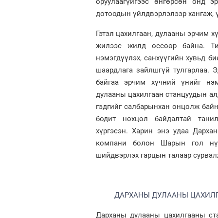
оруулаагүйгээс өнгөрсөн онд э
дотоодын үйлдвэрлэлээр хангаж, ү
Гэтэл цахилгаан, дулааны эрчим х
жилээс жилд өссөөр байна. Ти
нэмэгдүүлэх, санхүүгийн хувьд би
шаардлага зайлшгүй тулгарлаа. Э
байгаа эрчим хүчний үнийг нэм
дулааны цахилгаан станцуудын ал
гэдгийг салбарынхан онцолж бай
бодит нөхцөл байдалтай танил
хүргэсэн. Харин энэ удаа Дарха
компани болон Шарын гол нүү
шийдвэрлэх гарцын талаар сурвал
ДАРХАНЫ ДУЛААНЫ ЦАХИЛГ
Дарханы дулааны цахилгааны ста