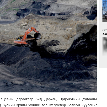
1
Са
мэ
2
Хөш
1
Нө
нээ
2
Х.
Эр
хар
лцсаны дараагаар бид Дархан, Эрдэнэтийн дулааны
д бүсийн эрчим хүчний гол эх үүсвэр болсон нүүрсийг