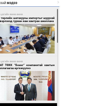
РХАЙ
МЭДЭЭ
 цагийн өмнө өмнө
х төрлийн шатахууны импортыг шуурхай
вэрлэхэд гурван яам хамтран ажиллана
 цагийн өмнө өмнө
АТ ТӨХК “Боинг” компанитай хамтын
иллагаагаа өргөжүүлнэ