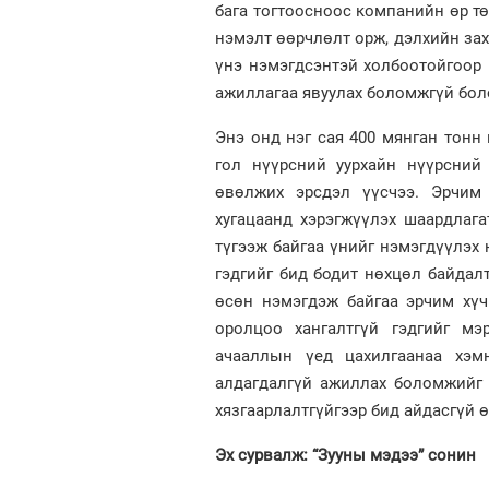
бага тогтоосноос компанийн өр т
нэмэлт өөрчлөлт орж, дэлхийн зах
үнэ нэмэгдсэнтэй холбоотойгоор
ажиллагаа явуулах боломжгүй бол
Энэ онд нэг сая 400 мянган тон
гол нүүрсний уурхайн нүүрсний 
өвөлжих эрсдэл үүсчээ. Эрчим 
хугацаанд хэрэгжүүлэх шаардлаг
түгээж байгаа үнийг нэмэгдүүлэх
гэдгийг бид бодит нөхцөл байдал
өсөн нэмэгдэж байгаа эрчим хүч
оролцоо хангалтгүй гэдгийг мэ
ачааллын үед цахилгаанаа хэмн
алдагдалгүй ажиллах боломжийг 
хязгаарлалтгүйгээр бид айдасгүй 
Эх сурвалж: “Зууны мэдээ” сонин