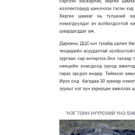
сэргээн засварлах, хөргөх цамх
коллекторууд шинэчлэх гэсэн хэд 
Хөргөх цамхаг нь түлшний зар
нэмэгдүүлдэг ач холбогдолтой ю
шаардагддаг аж.
Дарханы ДЦС-ын тухайд цалин баг
тендерийн асуудалтай холбоотой
зургаан сар өнгөрчээ.Энэ талаар
нөөцийн хомсдолд ороод ажилчды
гарах эрсдэл өндөр. Тиймээс ажи
Ирэх онд багадаа 30 хувиар нэмэ
зуухыг нэг хүн хариуцан ажиллах ш
“НЭГ ТОНН НҮҮРСНИЙ ҮНЭ 55