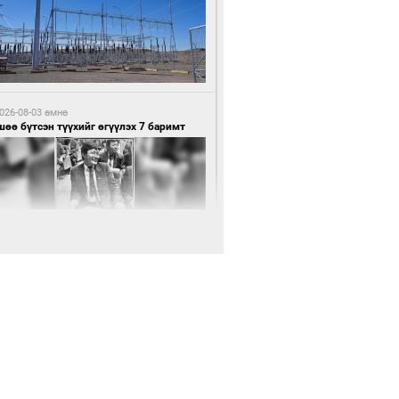
5 цагийн өмнө өмнө
нхүүгийн хэмнэлтийн горимд эрүүл
ндийн салбар хамаарахгүй
026-08-03 өмнө
өө бүтсэн түүхийг өгүүлэх 7 баримт
5 цагийн өмнө өмнө
өцийн махны худалдаа, борлуулалтыг
лттэй ил тод болгоно
026-08-03 өмнө
Нямбаатар: Ял авсан мань луйварчин
дэнэтээс төрсөн алдартан гээд сууж
агдсан