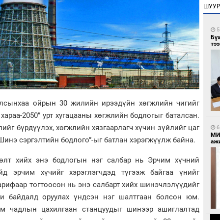
ШУУ
5
Бү
тээ
улсынхаа ойрын 30 жилийн ирээдүйн хөгжлийн чигийг
араа-2050” урт хугацааны хөгжлийн бодлогыг баталсан.
лийг бүрдүүлэх, хөгжлийн хязгаарлагч хүчин зүйлийг цаг
6
МИ
инэ сэргэлтийн бодлого”-ыг батлан хэрэгжүүлж байна.
аж
лөлт хийх энэ бодлогын нэг салбар нь Эрчим хүчний
д эрчим хүчийг хэрэглэгчдэд түгээж байгаа үнийг
арифаар тогтоосон нь энэ салбарт хийх шинэчлэлүүдийг
ги байдалд оруулах үндсэн нэг шалтгаан болсон юм.
ом чадлын цахилгаан станцуудыг шинээр ашиглалтад