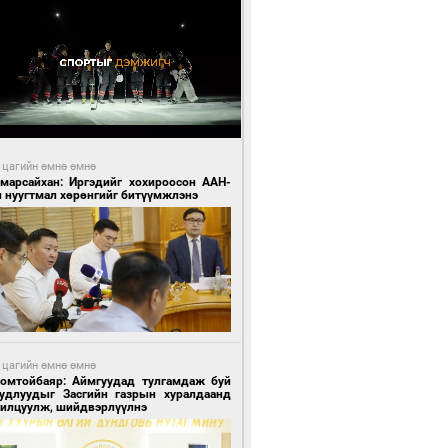
 цагийн өмнө өмнө
Амарсайхан: Иргэдийг хохироосон ААН-
н нуугтмал хөрөнгийг битүүмжлэнэ
 цагийн өмнө өмнө
Номтойбаяр: Аймгуудад тулгамдаж буй
уудлуудыг Засгийн газрын хуралдаанд
нилцуулж, шийдвэрлүүлнэ