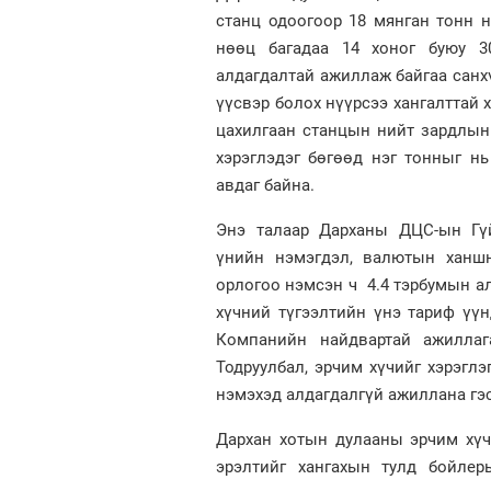
станц одоогоор 18 мянган тонн н
нөөц багадаа 14 хоног буюу 3
алдагдалтай ажиллаж байгаа санхү
үүсвэр болох нүүрсээ хангалттай 
цахилгаан станцын нийт зардлын 
хэрэглэдэг бөгөөд нэг тонныг н
авдаг байна.
Энэ талаар Дарханы ДЦС-ын Гүй
үнийн нэмэгдэл, валютын ханшн
орлогоо нэмсэн ч 4.4 тэрбумын а
хүчний түгээлтийн үнэ тариф үү
Компанийн найдвартай ажиллага
Тодруулбал, эрчим хүчийг хэрэглэ
нэмэхэд алдагдалгүй ажиллана гэс
Дархан хотын дулааны эрчим хүч
эрэлтийг хангахын тулд бойлеры