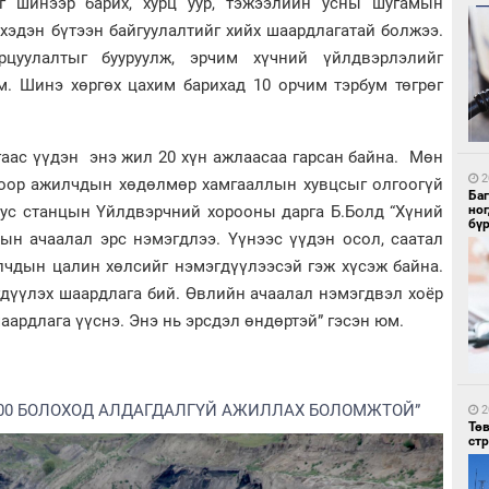
аг шинээр барих, хурц уур, тэжээлийн усны шугамын
хэдэн бүтээн байгуулалтийг хийх шаардлагатай болжээ.
цуулалтыг бууруулж, эрчим хүчний үйлдвэрлэлийг
м. Шинэ хөргөх цахим барихад 10 орчим тэрбум төгрөг
1
Со
95 
аас үүдэн энэ жил 20 хүн ажлаасаа гарсан байна. Мөн
2
гоор ажилчдын хөдөлмөр хамгааллын хувцсыг олгоогүй
Ба
 тус станцын Үйлдвэрчний хорооны дарга Б.Болд “Хүний
но
бү
н ачаалал эрс нэмэгдлээ. Үүнээс үүдэн осол, саатал
лчдын цалин хөлсийг нэмэгдүүлээсэй гэж хүсэж байна.
гдүүлэх шаардлага бий. Өвлийн ачаалал нэмэгдвэл хоёр
аардлага үүснэ. Энэ нь эрсдэл өндөртэй” гэсэн юм.
1
Ав
тат
400 БОЛОХОД АЛДАГДАЛГҮЙ АЖИЛЛАХ БОЛОМЖТОЙ”
2
Тө
ст