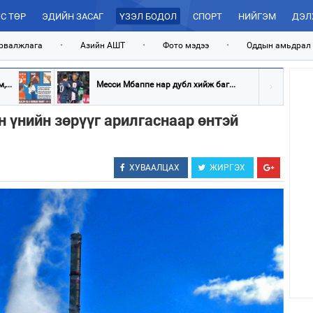
С ТӨР
ЭДИЙН ЗАСАГ
ҮЗЭЛ БОДОЛ
СПОРТ
НИЙГЭМ
ДЭЛ
рвалжлага
•
Азийн АШТ
•
Фото мэдээ
•
Оддын амьдрал
...
Месси Мбаппе нар дубл хийж баг...
н үнийн зөрүүг арилгаснаар өнтэй
ХУВААЛЦАХ
ЖИРГЭХ