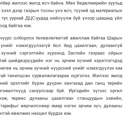
өлбөр жилээс жилд өсч байна. Мөн Хөдөлмөрийн хуульд
2
Ст
 зээл дээр газрын тосны үнэ өсч, түүхий эд материалын
72
хү
 тус уурхай ДЦС-уудад нийлүүлж буй үнээр цаашид үйл
оод байгаа юм.
н нүүрс олборлох төлөвлөгөөтэй ажиллаж байгаа Шарын
үнийг нэмэгдүүлэхгүй бол бид цахилгаан, дулаангүй
1
хүчний сэргэлтийн хүрээнд Засгийн газраас ойрын
Ою
эхэ
атай шийдвэрүүдийн нэг нь эрчим хүчний хэрэглэгчдэд
 нөгөө нь эрчим хүчний нүүрсний үнийг нэмэгдүүлэх юм
2
Со
тай танилцсан сурвалжлагаараа хүргэлээ. Жилээс жилд
71 
ний эрэлтийг бүрэн дүүрэн хангахад дан ганц төрийн
ргэжилтнүүд сануулсаар буй. Иргэдийн зүгээс оргил
эж, төрөөс дулааны цахилгаан станцуудын хэвийн,
тарифыг өөрчилснөөр ямар нэгэн эрчим хүч, дулааны
1
өнтэй өвөлжих нөхцөл бүрдэх юм.
МА
нас
2
"Х