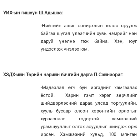
УИХ-ын гишүүн Ш.Адьшаа:
-Нийтийн ашиг сонирхлын төлөө оруулж
байгаа шүгэл үлээгчийн хувь нэмрийг нэн
даруй үнэлнэ гэж байна. Хэн, юуг
үндэслэж үнэлэх юм.
ХЗДХ-ийн Төрийн нарийн бичгийн дарга П.Сайнзориг:
-Мэдээлэл өгч буй иргэдийг хамгаалах
ёстой. Харин гэмт хэрэг зөрчлийг
шийдвэрлэсний дараа улсад торгуулийн,
хууль бусаар олсон хөрөнгийн орлогыг
хурааснаас тодорхой хэмжээний
урамшууллыг олгох асуудлыг шийдэж орж
ирсэн. Хэмжээний хувьд, 100 мянган