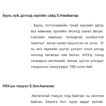
Хууль зүй, дотоод хэргийн сайд Х.Нямбаатар:
- Хууль, тогтоомжийн тухай хуулийн дагуу
бүх яамнаас хуулийн төсөлд санал авсан.
Сангийн яамнаас татвартай холбоотой
заалтыг хасах санал ирүүлсэн нь үнэн. Уг
нь энэ төрлийн шүгэл үлээлт олон улсад
нэлээд хөгжсөн юм билээ. АНУ-д гэхэд
татварын системийг хянаж, шүгэл үлээдэг
тэндээсээ санхүүждэг ТББ олон бий.
УИХ-ын гишүүн Б.Энх-Амгалан:
-Авлигатай тэмцэх гээд байгааг нь ойлгож
байгаа. Авилга бол нууж авдаг хулгай.