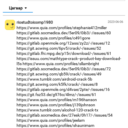
Цагаар
riostudtoicomp1980
2023-06-06
https://www.quia.com/profiles/stephanie412miller
https://gitlab.socmedica.dev/5er09/0ib3/-/issues/60
https://www.quia.com/profiles/c491gore
https://gitlab.openmole.org/12ass/zy2z/-/issues/12
https://git.acwing.com/6pv5/crack/-/issues/52
https://gitlab.fhi.mpg.de/p15r/download/-/issues/61
https://issuu.com/mathtype-crack--product-key-download-
l5s
https://www.quia.com/profiles/sllambright
https://gitlab.socmedica.dev/5er09/0ib3/-/issues/72
https://git.acwing.com/qb59/crack/-/issues/49
https://www.tumblr.com/airdroid-crack-5b
https://git.acwing.com/k5fk/crack/-/issues/8
https://gitlab.openmole.org/d4vae/2pte/-/issues/16
https://git.fsz53.de/g976o/4lmz/-/issues/61
https://www.quia.com/profiles/m196hanson
https://www.quia.com/profiles/j139johnson
https://www.tumblr.com/alcohol-120-crack-tx
https://gitlab.socmedica.dev/27esk/0h17/-/issues/54
https://www.quia.com/profiles/jeelam
https://www.quia.com/profiles/shaunimam