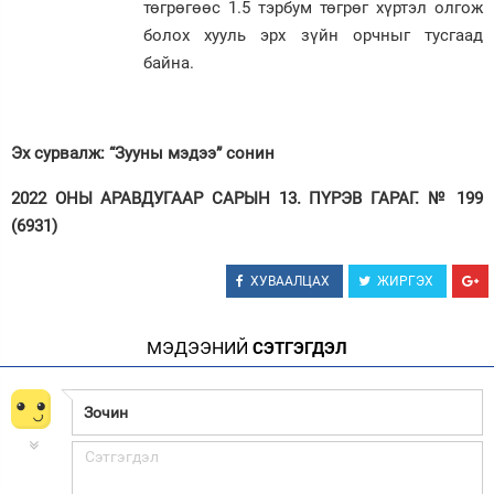
төгрөгөөс 1.5 тэрбум төгрөг хүртэл олгож
болох хууль эрх зүйн орчныг тусгаад
байна.
Эх сурвалж: “Зууны мэдээ” сонин
2022 ОНЫ АРАВДУГААР САРЫН 13. ПҮРЭВ ГАРАГ. № 199
(6931)
ХУВААЛЦАХ
ЖИРГЭХ
МЭДЭЭНИЙ
СЭТГЭГДЭЛ