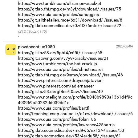
https://www.tumblr.com/ultramon-crack-pt
https://gitlab.fhi.mpg.de/m3yf/download/-/issues/75
https://www.quia.com/profiles/sahuggins
https://git.allthefallen.moe/6x31/download/-/issues/8
https://gitlab.socmedica.dev/0z6f3/6mtd/-/issues/22
(212.107.27.140)
·
plovdocontluc1980
2023-06-04
https://git.fsz53.de/5pbf4/c65t/-/issues/65
https://git.acwing.com/v7y9/crack/-/issues/21
https://www.tumblr.com/the-bat-crack-jp
https://www.quia.com/profiles/christineareli
https://gitlab.fhi.mpg.de/9smw/download/-/issues/46
https://www.pinterest.com/draysonjatavion
https://www.pinterest.com/adlernaseer
https://git.fsz53.de/gf4se/t0aw/-/issues/49
https://www.noteflight.com/profile/b048b9890a13b1d4f9c
490969a50232dd039dd1e
https://www.quia.com/profiles/bartfl
https://teaching.csap.snu.ac.kr/q1cw/download/-/issues/6
https://www.quia.com/profiles/folan186
https://www.quia.com/profiles/lawrence425harris
https://gitlab.socmedica.dev/md9w5/nx13/-/issues/53
https://gitlab.socmedica.dev/53r4s/du58/-/issues/61