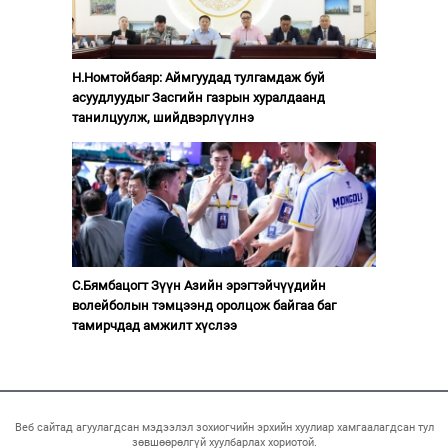
Н.Номтойбаяр: Аймгуудад тулгамдаж буй
асуудлуудыг Засгийн газрын хуралдаанд
танилцуулж, шийдвэрлүүлнэ
С.Бямбацогт Зүүн Азийн эрэгтэйчүүдийн
волейболын тэмцээнд оролцож байгаа баг
тамирчдад амжилт хүслээ
Веб сайтад агуулагдсан мэдээлэл зохиогчийн эрхийн хуулиар хамгаалагдсан тул
зөвшөөрөлгүй хуулбарлах хориотой.