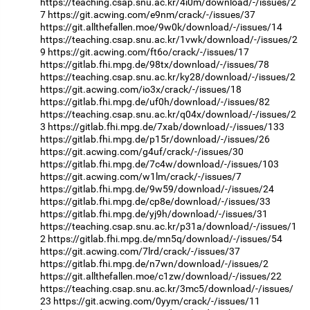
https://teaching.csap.snu.ac.kr/4i0m/download/-/issues/2
7
https://git.acwing.com/e9nm/crack/-/issues/37
https://git.allthefallen.moe/9w0k/download/-/issues/14
https://teaching.csap.snu.ac.kr/1vwk/download/-/issues/2
9
https://git.acwing.com/ft6o/crack/-/issues/17
https://gitlab.fhi.mpg.de/98tx/download/-/issues/78
https://teaching.csap.snu.ac.kr/ky28/download/-/issues/2
https://git.acwing.com/io3x/crack/-/issues/18
https://gitlab.fhi.mpg.de/uf0h/download/-/issues/82
https://teaching.csap.snu.ac.kr/q04x/download/-/issues/2
3
https://gitlab.fhi.mpg.de/7xab/download/-/issues/133
https://gitlab.fhi.mpg.de/p15r/download/-/issues/26
https://git.acwing.com/g4uf/crack/-/issues/30
https://gitlab.fhi.mpg.de/7c4w/download/-/issues/103
https://git.acwing.com/w1lm/crack/-/issues/7
https://gitlab.fhi.mpg.de/9w59/download/-/issues/24
https://gitlab.fhi.mpg.de/cp8e/download/-/issues/33
https://gitlab.fhi.mpg.de/yj9h/download/-/issues/31
https://teaching.csap.snu.ac.kr/p31a/download/-/issues/1
2
https://gitlab.fhi.mpg.de/mn5q/download/-/issues/54
https://git.acwing.com/7lrd/crack/-/issues/37
https://gitlab.fhi.mpg.de/n7wn/download/-/issues/2
https://git.allthefallen.moe/c1zw/download/-/issues/22
https://teaching.csap.snu.ac.kr/3mc5/download/-/issues/
23
https://git.acwing.com/0yym/crack/-/issues/11