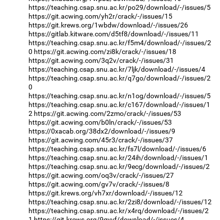
https://teaching.csap.snu.ac.kr/po29/download/-/issues/5
https://git.acwing.com/yh2r/crack/-/issues/15
https://git.krews.org/1wbdw/download/-/issues/26
https://gitlab.kitware.com/d5tf8/download/-/issues/11
https://teaching.csap.snu.ac.kr/f5m4/download/-/issues/2
0
https://git.acwing.com/zi8k/crack/-/issues/18
https://git.acwing.com/3q2v/crack/-/issues/31
https://teaching.csap.snu.ac.kr/7ljk/download/-/issues/4
https://teaching.csap.snu.ac.kr/q7go/download/-/issues/2
0
https://teaching.csap.snu.ac.kr/n1og/download/-/issues/5
https://teaching.csap.snu.ac.kr/c167/download/-/issues/1
2
https://git.acwing.com/2zmo/crack/-/issues/53
https://git.acwing.com/b0ln/crack/-/issues/53
https://0xacab.org/38dx2/download/-/issues/9
https://git.acwing.com/45r3/crack/-/issues/37
https://teaching.csap.snu.ac.kr/fs7l/download/-/issues/6
https://teaching.csap.snu.ac.kr/24ih/download/-/issues/1
https://teaching.csap.snu.ac.kr/9ecg/download/-/issues/2
https://git.acwing.com/oq3v/crack/-/issues/27
https://git.acwing.com/gv7v/crack/-/issues/8
https://git.krews.org/vh7xr/download/-/issues/12
https://teaching.csap.snu.ac.kr/2zi8/download/-/issues/12
https://teaching.csap.snu.ac.kr/x4rq/download/-/issues/2
1
https://git.krews.org/9qyvf/download/-/issues/4