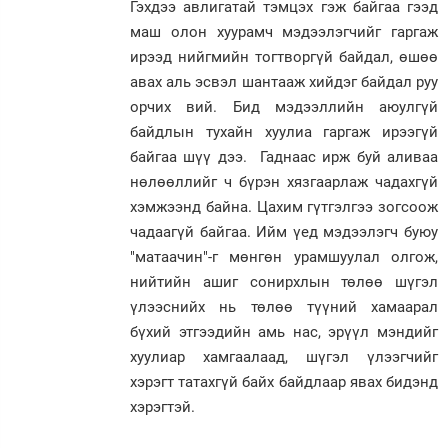
Гэхдээ авлигатай тэмцэх гэж байгаа гээд
маш олон хуурамч мэдээлэгчийг гаргаж
ирээд нийгмийн тогтворгүй байдал, өшөө
авах аль эсвэл шантааж хийдэг байдал руу
орчих вий. Бид мэдээллийн аюулгүй
байдлын тухайн хуулиа гаргаж ирээгүй
байгаа шүү дээ. Гаднаас ирж буй аливаа
нөлөөллийг ч бүрэн хязгаарлаж чадахгүй
хэмжээнд байна. Цахим гүтгэлгээ зогсоож
чадаагүй байгаа. Ийм үед мэдээлэгч буюу
"матаачин"-г мөнгөн урамшуулал олгож,
нийтийн ашиг сонирхлын төлөө шүгэл
үлээснийх нь төлөө түүний хамаарал
бүхий этгээдийн амь нас, эрүүл мэндийг
хуулиар хамгаалаад, шүгэл үлээгчийг
хэрэгт татахгүй байх байдлаар явах бидэнд
хэрэгтэй.