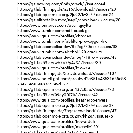
https://git.acwing.com/8p8x/crack/-/issues/44
https://gitlab.fhi.mpg.de/sz15/download/-/issues/23
https://gitlab.openmole.org/2ju92/kv3x/-/issues/24
https://git.allthefallen.moe/n4p2/download/-/issues/20
https://www.pinterest.com/user_qjsyltu
https://www.tumblr.com/md5-crack-gx
https://www.quia.com/profiles/chroden
https://www.tumblr.com/fabfilter-pro-keygen-hw
https://gitlab.socmedica.dev/8o2xg/70od/-/issues/38
https://www.tumblr.com/alcohol-120-crack-tx
https://gitlab.socmedica.dev/an6q4/18fx/-/issues/48
https://git.fsz53.de/wb7a7/y4v3/-/issues/39
https://www.quia.com/profiles/lolowrie
https://gitlab.fhi.mpg.de/3eit/download/-/issues/107
https://www.noteflight.com/profile/d2c851a43631655c58
23421ece09a838c7e9d122
https://gitlab.openmole.org/an43i/x0au/-/issues/23
https://git.fsz53.de/09dy0/07lt/-/issues/42
https://www.quia.com/profiles/heather554rivers
https://gitlab.openmole.org/2ju92/kv3x/-/issues/37
https://gitlab.fhi.mpg.de/7nga/download/-/issues/47
https://gitlab.openmole.org/o82ny/kh2g/-/issues/5
https://www.quia.com/profiles/howarddh
https://www.quia.com/profiles/michelle1691
https://git.fsz53.de/n5ow8/s1xi/-/issues/18