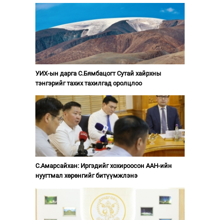
УИХ-ын дарга С.Бямбацогт Сутай хайрхны
тэнгэрийг тахих тахилгад оролцлоо
С.Амарсайхан: Иргэдийг хохироосон ААН-ийн
нуугтмал хөрөнгийг битүүмжлэнэ