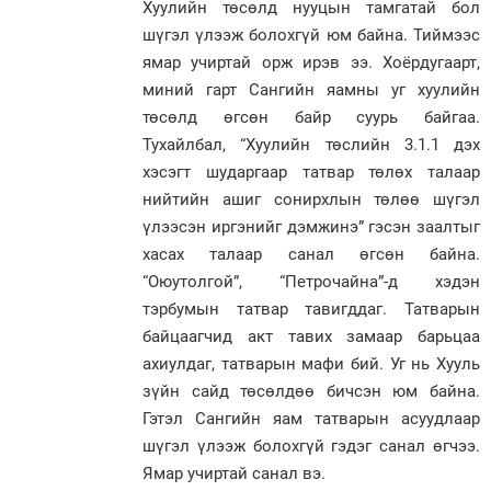
Хуулийн төсөлд нууцын тамгатай бол
шүгэл үлээж болохгүй юм байна. Тиймээс
ямар учиртай орж ирэв ээ. Хоёрдугаарт,
миний гарт Сангийн яамны уг хуулийн
төсөлд өгсөн байр суурь байгаа.
Тухайлбал, “Хуулийн төслийн 3.1.1 дэх
хэсэгт шударгаар татвар төлөх талаар
нийтийн ашиг сонирхлын төлөө шүгэл
үлээсэн иргэнийг дэмжинэ” гэсэн заалтыг
хасах талаар санал өгсөн байна.
“Оюутолгой”, “Петрочайна”-д хэдэн
тэрбумын татвар тавигддаг. Татварын
байцаагчид акт тавих замаар барьцаа
ахиулдаг, татварын мафи бий. Уг нь Хууль
зүйн сайд төсөлдөө бичсэн юм байна.
Гэтэл Сангийн яам татварын асуудлаар
шүгэл үлээж болохгүй гэдэг санал өгчээ.
Ямар учиртай санал вэ.