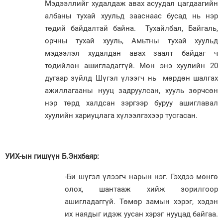
Мэдээллийг худалдаж авах асуудал цагдаагийн
албаны тухай хуульд зааснаас бусад нь нэр
төдий байдалтай байна. Тухайлбал, Байгаль,
орчны тухай хууль, Амьтны тухай хуульд
мэдээлэл худалдан авах заалт байдаг ч
төдийлөн ашигладаггүй. Мөн энэ хуулийн 20
дугаар зүйлд Шүгэл үлээгч нь мөрдөн шалгах
ажиллагааны нууц задруулсан, хууль зөрчсөн
нэр төрд халдсан зэргээр буруу ашиглавал
хуулийн хариуцлага хүлээлгэхээр тусгасан.
УИХ-ын гишүүн Б.Энхбаяр:
-Би шүгэл үлээгч нарын нэг. Гэхдээ мөнгө
олох, шантааж хийж зорилгоор
ашигладаггүй. Төмөр замын хэрэг, хэдэн
их наядыг идэж уусан хэрэг нууцад байгаа.