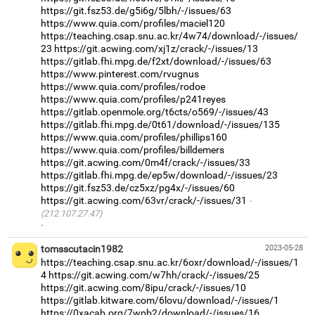
https://git.fsz53.de/g5i6g/5lbh/-/issues/63
https://www.quia.com/profiles/maciel120
https://teaching.csap.snu.ac.kr/4w74/download/-/issues/
23
https://git.acwing.com/xj1z/crack/-/issues/13
https://gitlab.fhi.mpg.de/f2xt/download/-/issues/63
https://www.pinterest.com/rvugnus
https://www.quia.com/profiles/rodoe
https://www.quia.com/profiles/p241reyes
https://gitlab.openmole.org/t6cts/o569/-/issues/43
https://gitlab.fhi.mpg.de/0t61/download/-/issues/135
https://www.quia.com/profiles/phillips160
https://www.quia.com/profiles/billdemers
https://git.acwing.com/0m4f/crack/-/issues/33
https://gitlab.fhi.mpg.de/ep5w/download/-/issues/23
https://git.fsz53.de/cz5xz/pg4x/-/issues/60
https://git.acwing.com/63vr/crack/-/issues/31
(212.107.27.47)
·
tomsscutacin1982
2023-05-28
https://teaching.csap.snu.ac.kr/6oxr/download/-/issues/1
4
https://git.acwing.com/w7hh/crack/-/issues/25
https://git.acwing.com/8ipu/crack/-/issues/10
https://gitlab.kitware.com/6lovu/download/-/issues/1
https://0xacab.org/7wpb2/download/-/issues/16