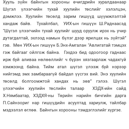
Хууль зүйн байнгын хорооны өчигдрийн хуралдаанаар
Шүгэл үлээгчийн тухай хуулийн төслийг хэлэлцэн,
Зурхай
дэмжлээ. Хуулийн төсөлд зарим гишүүд шүүмжлэлтэй
хандаж байв. Тухайлбал, УИХ-ын гишүүн Ш.Раднаасэд
“Шүгэл үлээгчийн тухай хуулийг шууд оруулж ирэх нь учир
дутагдалтай, эхлээд намын бүлэг дээр ярилцах нь зүйтэй”
гэв. Мөн УИХ-ын гишүүн Б.Энх-Амгалан “Авлигатай тэмцэх
гэж байгааг ойлгож байна. Гэхдээ бид одоогоор гаднаас
ирж буй аливаа нөлөөллийг ч бүрэн хязгаарлаж чадахгүй
хэмжээнд байна. Тийм атал шүгэл үлээж буй нэрээр
нийгэмд эмх замбараагүй байдал үүсгэх вий. Энэ хуулийн
төсөлд болгоомжтой хандах нь зөв” гэлээ. Шүгэл
үлээгчийн хуулийн төслийн талаар ХЗДХ-ийн сайд
Х.Нямбаатар, ХЗДХЯ-ны Төрийн нарийн бичгийн дарга
П.Сайнзориг нар гишүүдийн асуултад хариулж, тайлбар
мэдээлэл өглөө. Байнгын хорооны тэмдэглэлийг хүргэе.