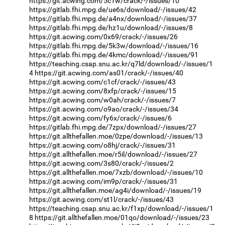
https://git.acwing.com/5c1w/crack/-/issues/10
https://gitlab.fhi.mpg.de/ue6s/download/-/issues/42
https://gitlab.fhi.mpg.de/a4nx/download/-/issues/37
https://gitlab.fhi.mpg.de/hz1u/download/-/issues/8
https://git.acwing.com/0x69/crack/-/issues/26
https://gitlab.fhi.mpg.de/5k3w/download/-/issues/16
https://gitlab.fhi.mpg.de/4kmc/download/-/issues/91
https://teaching.csap.snu.ac.kr/q7ld/download/-/issues/1
4
https://git.acwing.com/as01/crack/-/issues/40
https://git.acwing.com/c1cf/crack/-/issues/43
https://git.acwing.com/8xfp/crack/-/issues/15
https://git.acwing.com/w0ah/crack/-/issues/7
https://git.acwing.com/o9ao/crack/-/issues/34
https://git.acwing.com/fy6x/crack/-/issues/6
https://gitlab.fhi.mpg.de/7zpx/download/-/issues/27
https://git.allthefallen.moe/0zpe/download/-/issues/13
https://git.acwing.com/o8hj/crack/-/issues/31
https://git.allthefallen.moe/r5il/download/-/issues/27
https://git.acwing.com/3s80/crack/-/issues/2
https://git.allthefallen.moe/7xzb/download/-/issues/10
https://git.acwing.com/im9p/crack/-/issues/31
https://git.allthefallen.moe/ag4i/download/-/issues/19
https://git.acwing.com/st1l/crack/-/issues/43
https://teaching.csap.snu.ac.kr/f1xp/download/-/issues/1
8
https://git.allthefallen.moe/01qo/download/-/issues/23