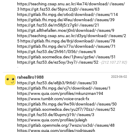
https://teaching.csap.snu.ac.kr/4w74/download/-/issues/
3
https://git.fsz53.de/5bjnx/2zj0/-/issues/63
https://gitlab.fhi.mpg.de/o6cd/download/-/issues/114
https://gitlab.fhi.mpg.de/4feu/download/-/issues/39
https://git.fsz53.de/m58j5/z7g9/-/issues/21
https://git.allthefallen.moe/j0nl/download/-/issues/9
https://teaching.csap.snu.ac.kr/d3yq/download/-/issues/2
5
https://gitlab.fhi.mpg.de/8rji/download/-/issues/78
https://gitlab.fhi.mpg.de/o77o/download/-/issues/71
https://git.fsz53.de/2h961/l356/-/issues/6
https://gitlab.socmedica.dev/1jhwu/gz6e/-/issues/51
https://git.fsz53.de/ez5oy/3vy7/-/issues/52
(212.107.27.92)
·
rahealliro1988
2023-06-02
https://git.fsz53.de/e8jb3/9t6d/-/issues/33
https://gitlab.fhi.mpg.de/vj7r/download/-/issues/1
https://www.quia.com/profiles/mkunzman194
https://www.tumblr.com/voice-crack-fx
https://gitlab.fhi.mpg.de/9w59/download/-/issues/50
https://gitlab.socmedica.dev/yu2f7/70zz/-/issues/52
https://git.fsz53.de/l0upm/ji19/-/issues/3
https://www.quia.com/profiles/juleigh
https://gitlab.openmole.org/7wszx/ox3d/-/issues/48
https://www.quia.com/profiles/rodriguezh