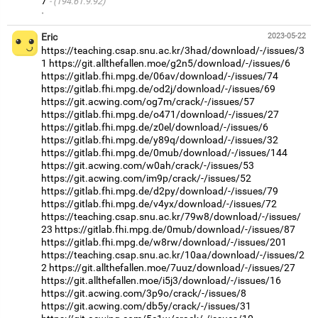
7
(194.61.9.92)
·
Eric
2023-05-22
https://teaching.csap.snu.ac.kr/3had/download/-/issues/3
1
https://git.allthefallen.moe/g2n5/download/-/issues/6
https://gitlab.fhi.mpg.de/06av/download/-/issues/74
https://gitlab.fhi.mpg.de/od2j/download/-/issues/69
https://git.acwing.com/og7m/crack/-/issues/57
https://gitlab.fhi.mpg.de/o471/download/-/issues/27
https://gitlab.fhi.mpg.de/z0el/download/-/issues/6
https://gitlab.fhi.mpg.de/y89q/download/-/issues/32
https://gitlab.fhi.mpg.de/0mub/download/-/issues/144
https://git.acwing.com/w0ah/crack/-/issues/53
https://git.acwing.com/im9p/crack/-/issues/52
https://gitlab.fhi.mpg.de/d2py/download/-/issues/79
https://gitlab.fhi.mpg.de/v4yx/download/-/issues/72
https://teaching.csap.snu.ac.kr/79w8/download/-/issues/
23
https://gitlab.fhi.mpg.de/0mub/download/-/issues/87
https://gitlab.fhi.mpg.de/w8rw/download/-/issues/201
https://teaching.csap.snu.ac.kr/10aa/download/-/issues/2
2
https://git.allthefallen.moe/7uuz/download/-/issues/27
https://git.allthefallen.moe/i5j3/download/-/issues/16
https://git.acwing.com/3p9o/crack/-/issues/8
https://git.acwing.com/db5y/crack/-/issues/31