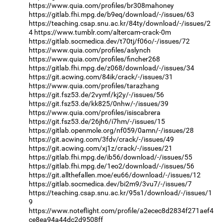
https://www.quia.com/profiles/br308mahoney
https://gitlab.fhi.mpg.de/b9eq/download/-/issues/63
https://teaching.csap.snu.ac.kr/84ty/download/-/issues/2
4
https://www.tumblr.com/altercam-crack-0m
https://gitlab.socmedica.dev/t70tj/f06o/-/issues/72
https://www.quia.com/profiles/aslynch
https://www.quia.com/profiles/fincher268
https://gitlab.fhi.mpg.de/z068/download/-/issues/34
https://git.acwing.com/84ik/crack/-/issues/31
https://www.quia.com/profiles/tarazhang
https://git.fsz53.de/2vymf/kj2y/-/issues/56
https://git.fsz53.de/kk825/0nhw/-/issues/39
https://www.quia.com/profiles/isiscabrera
https://git.fsz53.de/26jh6/i7hm/-/issues/15
https://gitlab.openmole.org/nf059/0amn/-/issues/28
https://git.acwing.com/3fdv/crack/-/issues/49
https://git.acwing.com/xj1z/crack/-/issues/21
https://gitlab.fhi.mpg.de/ib56/download/-/issues/55
https://gitlab.fhi.mpg.de/1eo2/download/-/issues/56
https://git.allthefallen.moe/eu66/download/-/issues/12
https://gitlab.socmedica.dev/bi2m9/3vu7/-/issues/7
https://teaching.csap.snu.ac.kr/95s1/download/-/issues/1
9
https://www.noteflight.com/profile/a2ecec8d2834f271aef4
ce8ea94a44dc2d9508ff