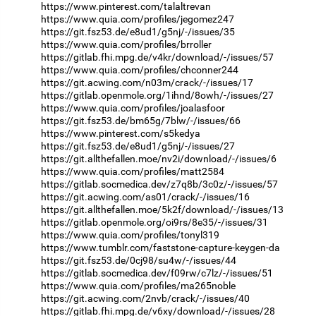
https://www.pinterest.com/talaltrevan
https://www.quia.com/profiles/jegomez247
https://git.fsz53.de/e8ud1/g5nj/-/issues/35
https://www.quia.com/profiles/brroller
https://gitlab.fhi.mpg.de/v4kr/download/-/issues/57
https://www.quia.com/profiles/chconner244
https://git.acwing.com/n03m/crack/-/issues/17
https://gitlab.openmole.org/1ihnd/8owh/-/issues/27
https://www.quia.com/profiles/joalasfoor
https://git.fsz53.de/bm65g/7blw/-/issues/66
https://www.pinterest.com/s5kedya
https://git.fsz53.de/e8ud1/g5nj/-/issues/27
https://git.allthefallen.moe/nv2i/download/-/issues/6
https://www.quia.com/profiles/matt2584
https://gitlab.socmedica.dev/z7q8b/3c0z/-/issues/57
https://git.acwing.com/as01/crack/-/issues/16
https://git.allthefallen.moe/5k2f/download/-/issues/13
https://gitlab.openmole.org/oi9rs/8e35/-/issues/31
https://www.quia.com/profiles/tonyl319
https://www.tumblr.com/faststone-capture-keygen-da
https://git.fsz53.de/0cj98/su4w/-/issues/44
https://gitlab.socmedica.dev/f09rw/c7lz/-/issues/51
https://www.quia.com/profiles/ma265noble
https://git.acwing.com/2nvb/crack/-/issues/40
https://gitlab.fhi.mpg.de/v6xy/download/-/issues/28