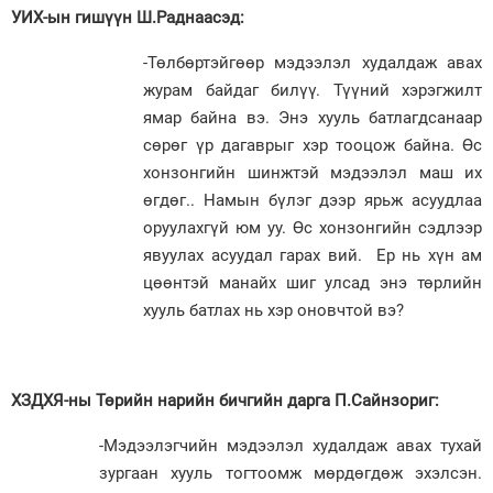
УИХ-ын гишүүн Ш.Раднаасэд:
-Төлбөртэйгөөр мэдээлэл худалдаж авах
журам байдаг билүү. Түүний хэрэгжилт
ямар байна вэ. Энэ хууль батлагдсанаар
сөрөг үр дагаврыг хэр тооцож байна. Өс
хонзонгийн шинжтэй мэдээлэл маш их
өгдөг.. Намын бүлэг дээр ярьж асуудлаа
оруулахгүй юм уу. Өс хонзонгийн сэдлээр
явуулах асуудал гарах вий. Ер нь хүн ам
цөөнтэй манайх шиг улсад энэ төрлийн
хууль батлах нь хэр оновчтой вэ?
ХЗДХЯ-ны Төрийн нарийн бичгийн дарга П.Сайнзориг:
-Мэдээлэгчийн мэдээлэл худалдаж авах тухай
зургаан хууль тогтоомж мөрдөгдөж эхэлсэн.