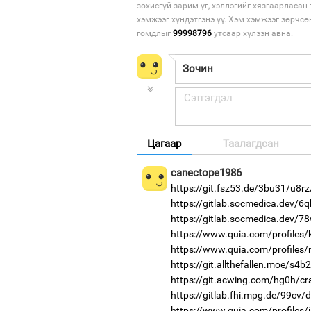
зохисгүй зарим үг, хэллэгийг хязгаарласан 
хэмжээг хүндэтгэнэ үү. Хэм хэмжээг зөрчсө
гомдлыг
99998796
утсаар хүлээн авна.
Цагаар
Таалагдсан
canectope1986
https://git.fsz53.de/3bu31/u8rz
https://gitlab.socmedica.dev/6
https://gitlab.socmedica.dev/7
https://www.quia.com/profiles/
https://www.quia.com/profiles/
https://git.allthefallen.moe/s4
https://git.acwing.com/hg0h/cr
https://gitlab.fhi.mpg.de/99cv/
https://www.quia.com/profiles