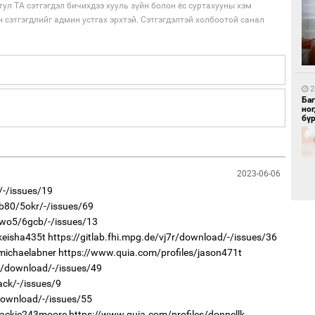
тул ТА сэтгэгдэл бичихдээ хууль зүйн болон ёс суртахууны хэм
н сэтгэгдлийг админ устгах эрхтэй. Сэтгэгдэлтэй холбоотой санал
1
Бү
тээ
2
Ба
но
бү
2023-06-06
/-/issues/19
1
МИ
qb80/5okr/-/issues/69
аж
8wo5/6gcb/-/issues/13
keisha435t
https://gitlab.fhi.mpg.de/vj7r/download/-/issues/36
2
"Х
michaelabner
https://www.quia.com/profiles/jason471t
ЕБС
b2/download/-/issues/49
ack/-/issues/9
download/-/issues/55
/jackie243moore
https://www.quia.com/profiles/donnellk