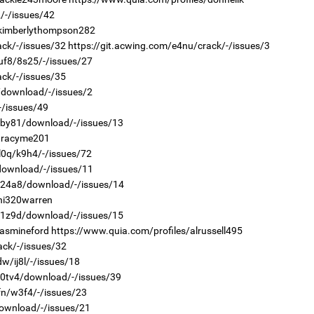
/-/issues/42
1
С.
/kimberlythompson282
ий
ack/-/issues/32
https://git.acwing.com/e4nu/crack/-/issues/3
vuf8/8s25/-/issues/27
2
Хө
ack/-/issues/35
та
n/download/-/issues/2
-/issues/49
r/by81/download/-/issues/13
/tracyme201
l0q/k9h4/-/issues/72
1
Н.
/download/-/issues/11
ас
r/24a8/download/-/issues/14
та
/ni320warren
2
Хөш
r/1z9d/download/-/issues/15
jasmineford
https://www.quia.com/profiles/alrussell495
ack/-/issues/32
w/ij8l/-/issues/18
r/0tv4/download/-/issues/39
fn/w3f4/-/issues/23
1
download/-/issues/21