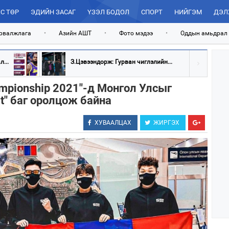
С ТӨР
ЭДИЙН ЗАСАГ
ҮЗЭЛ БОДОЛ
СПОРТ
НИЙГЭМ
ДЭЛ
рвалжлага
•
Азийн АШТ
•
Фото мэдээ
•
Оддын амьдрал
...
З.Цэвээндорж: Гурван чиглэлийн...
ampionship 2021"-д Монгол Улсыг
rt" баг оролцож байна
ХУВААЛЦАХ
ЖИРГЭХ