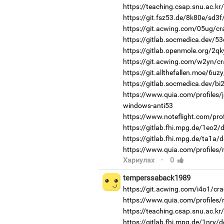
https://teaching.csap.snu.ac.k
https://git.fsz53.de/8k80e/sd3f
https://git.acwing.com/05ug/cr
https://gitlab.socmedica.dev/53
https://gitlab.openmole.org/2qk
https://git.acwing.com/w2yn/cr
https://git.allthefallen.moe/6u
https://gitlab.socmedica.dev/b
https://www.quia.com/profiles/
windows-anti53
https://www.noteflight.com/p
https://gitlab.fhi.mpg.de/1eo2
https://gitlab.fhi.mpg.de/ta1a/
https://www.quia.com/profiles
·
Хариулах
0
temperssaback1989
https://git.acwing.com/i4o1/cra
https://www.quia.com/profiles/r
https://teaching.csap.snu.ac.k
https://gitlab.fhi.mpg.de/1nry/