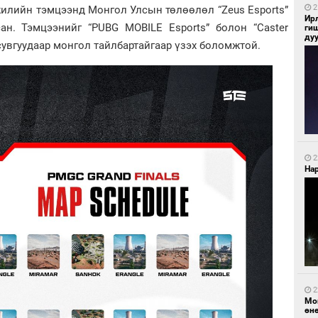
2
илийн тэмцээнд Монгол Улсын төлөөлөл “Zeus Esports”
Ир
сан. Тэмцээнийг “PUBG MOBILE Esports” болон “Caster
ги
ду
” сувгуудаар монгол тайлбартайгаар үзэх боломжтой.
2
Нар
2
Мо
өн