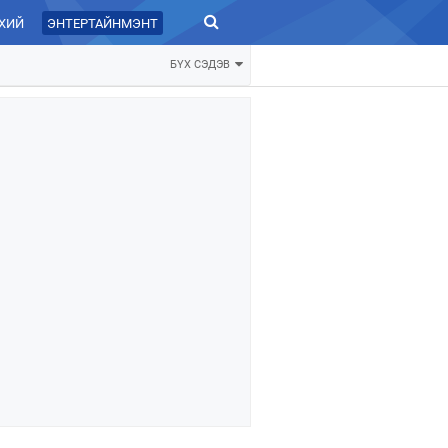
ХИЙ
ЭНТЕРТАЙНМЭНТ
ЗУРХАЙ
БҮХ СЭДЭВ