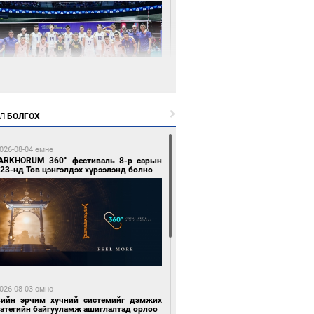
2 цагийн өмнө өмнө
Л
БОЛГОХ
өөдөр сондгой тоогоор төгссөн улсын
гаартай автомашинтай иргэдэд шатахуун
гоно
026-08-04 өмнө
ARKHORUM 360° фестиваль 8-р сарын
23-нд Төв цэнгэлдэх хүрээлэнд болно
2 цагийн өмнө өмнө
Х-ын дарга С.Бямбацогт Сутай хайрхны
гэрийг тахих тахилгад оролцлоо
026-08-03 өмнө
вийн эрчим хүчний системийг дэмжих
ратегийн байгууламж ашиглалтад орлоо