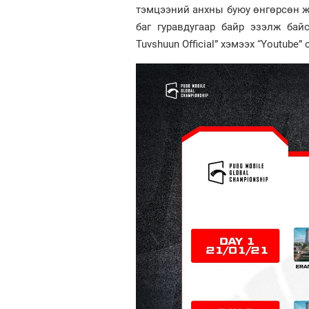
тэмцээний анхны буюу өнгөрсөн ж
баг гуравдугаар байр эзэлж бай
Tuvshuun Official” хэмээх “Youtube