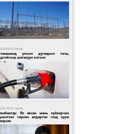
2 цагийн өмнө өмнө
ргаан цагаан мэнгэтэй харагчин үхэр
өр
026-08-03 өмнө
томашинд улсын дугаарын тэгш,
ндгойгоор шатахуун олгоно
2 цагийн өмнө өмнө
роо орохгүй, өдөртөө 28-30 хэм дулаан
йна
026-08-03 өмнө
Нямбаатар: Ял авсан мань луйварчин
дэнэтээс төрсөн алдартан гээд сууж
агдсан