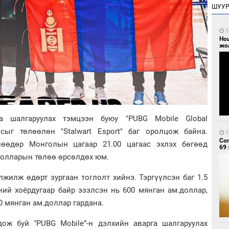
ШУУ
1
Но
жо
га шалгаруулах тэмцээн буюу "PUBG Mobile Global
сыг төлөөлөн "Stalwart Esport" баг оролцож байна.
1
Со
өөдөр Монголын цагаар 21.00 цагаас эхлэх бөгөөд
69 
.долларын төлөө өрсөлдөх юм.
жилж өдөрт зургаан тоглолт хийнэ. Тэргүүлсэн баг 1.5
ний хоёрдугаар байр эзэлсэн нь 600 мянган ам.доллар,
0 мянган ам.доллар гардана.
ож буй “PUBG Mobile”-н дэлхийн аварга шалгаруулах