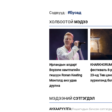
#Бусад
Сэдвүүд :
ХОЛБООТОЙ
МЭДЭЭ
Ирландын алдарт
KHARKHORUM 
Boyzone хамтлагийн
фестиваль 8-р
гишүүн Ronan Keating
23-нд Төв цэн
Монголд анх удаа
хүрээлэнд бо
дуулна
МЭДЭЭНИЙ
СЭТГЭГДЭЛ
АНХААРУУЛГА:
Уншигчдын бичсэн сэтгэгдэ