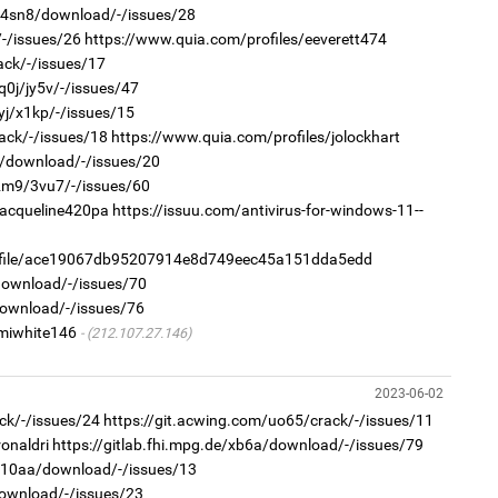
Өн
r/4sn8/download/-/issues/28
ду
ол
2
/-/issues/26
https://www.quia.com/profiles/eeverett474
Б.
би
ack/-/issues/17
q0j/jy5v/-/issues/47
yj/x1kp/-/issues/15
ack/-/issues/18
https://www.quia.com/profiles/jolockhart
zy/download/-/issues/20
i2m9/3vu7/-/issues/60
jacqueline420pa
https://issuu.com/antivirus-for-windows-11--
1
С.
во
2
rofile/ace19067db95207914e8d749eec45a151dda5edd
та
“Ну
/download/-/issues/70
download/-/issues/76
/miwhite146
(212.107.27.146)
2023-06-02
ck/-/issues/24
https://git.acwing.com/uo65/crack/-/issues/11
onaldri
https://gitlab.fhi.mpg.de/xb6a/download/-/issues/79
1
1
r/10aa/download/-/issues/13
Со
Са
95 
мэ
download/-/issues/23