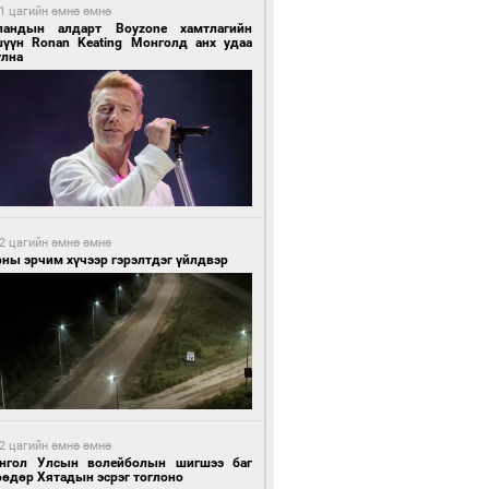
1 цагийн өмнө өмнө
ландын алдарт Boyzone хамтлагийн
шүүн Ronan Keating Монголд анх удаа
улна
2 цагийн өмнө өмнө
ны эрчим хүчээр гэрэлтдэг үйлдвэр
2 цагийн өмнө өмнө
нгол Улсын волейболын шигшээ баг
өөдөр Хятадын эсрэг тоглоно