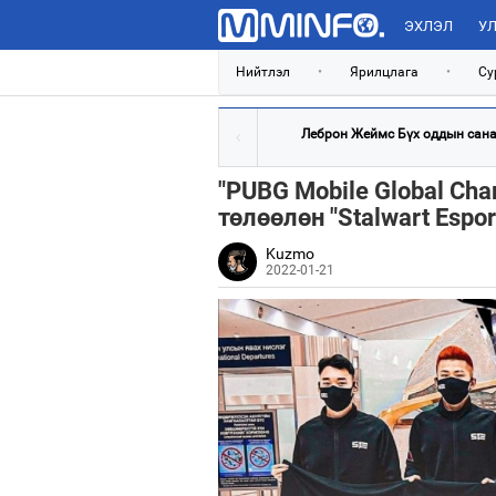
ЭХЛЭЛ
УЛ
Нийтлэл
•
Ярилцлага
•
Су
Леброн Жеймс Бүх оддын санал
"PUBG Mobile Global Ch
төлөөлөн "Stalwart Espo
Kuzmo
2022-01-21