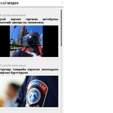
РХАЙ
МЭДЭЭ
8 цагийн өмнө өмнө
цтой зөрчил гаргасан автобусны
лоочийг ажлаас нь чөлөөлжээ
9 цагийн өмнө өмнө
гтуугаар тээврийн хэрэгсэл жолоодсон
зөрчил бүртгэгдлээ