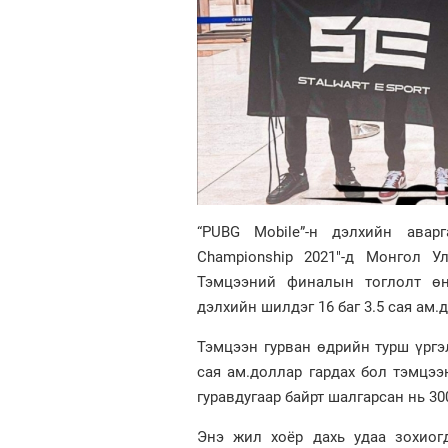
“PUBG Mobile”-н дэлхийн авар
Championship 2021"-д Монгол Ул
Тэмцээний финалын тоглолт өн
дэлхийн шилдэг 16 баг 3.5 сая ам
Тэмцээн гурван өдрийн турш үргэл
сая ам.доллар гардах бол тэмцээ
гуравдугаар байрт шалгарсан нь 30
Энэ жил хоёр дахь удаа зохиогд