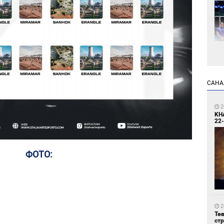
2
САНА
Өн
ду
ол
2
KH
22-
ФОТО:
2
УИ
тэн
2
Тө
ст