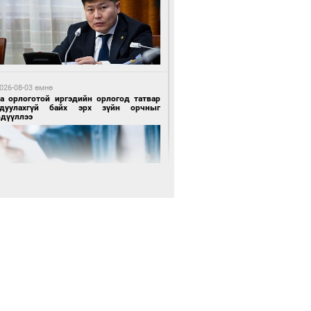
 өдрийн өмнө өмнө
х төрлийн шатахууны импортыг шуурхай
вэрлэхэд гурван яам хамтран ажиллана
026-08-03 өмнө
га орлоготой иргэдийн орлогод татвар
гдуулахгүй байх эрх зүйн орчныг
рдүүллээ
 өдрийн өмнө өмнө
АТ ТӨХК “Боинг” компанитай хамтын
иллагаагаа өргөжүүлнэ
026-08-04 өмнө
имийн масс олимпиад"-д Орхон аймгийн
-н 2055 сурагч хамрагджээ