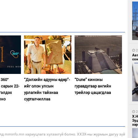
2
Зу
өд
2
Ав
со
360°
“Дэлхийн адууны өдөр”-
“Dune” киноны
 сарын 22-
ийг олон улсын
гуравдугаар ангийн
гэлдэх
урлагийн тайзнаа
трейлэр цацагдлаа
лно
сурталчиллаа
2
Бо
ба
2
Х.
Эр
хар
лд mminfo.mn хариуцлага хүлээхгүй болно. ХХЗХ-ны журмын дагуу зүй