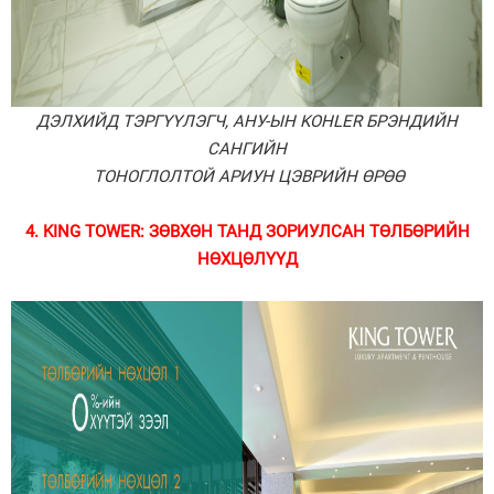
ДЭЛХИЙД ТЭРГҮҮЛЭГЧ, АНУ-ЫН KOHLER БРЭНДИЙН
САНГИЙН
ТОНОГЛОЛТОЙ АРИУН ЦЭВРИЙН ӨРӨӨ
4.
KING TOWER: ЗӨВХӨН ТАНД ЗОРИУЛСАН ТӨЛБӨРИЙН
НӨХЦӨЛҮҮД