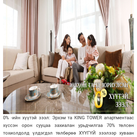
0% -ийн хүүтэй зээл: Эрхэм та KING TOWER апартментаас
хүссэн орон сууцаа захиалан урьдчилгаа 70% төлсөн
тохиолдолд үлдэгдэл төлбөрөө ХҮҮГҮЙ зээлээр хуваан