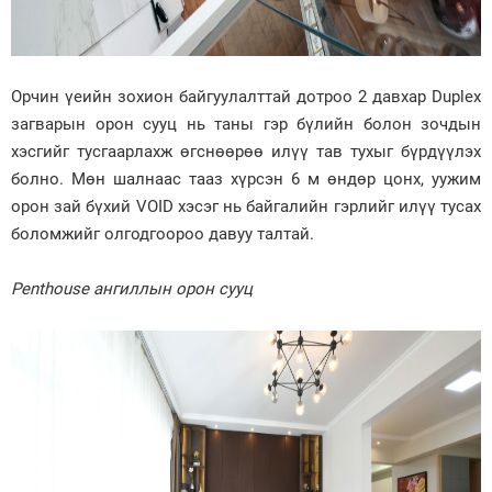
Орчин үеийн зохион байгуулалттай дотроо 2 давхар Duplex
загварын орон сууц нь таны гэр бүлийн болон зочдын
хэсгийг тусгаарлахж өгснөөрөө илүү тав тухыг бүрдүүлэх
болно. Мөн шалнаас тааз хүрсэн 6 м өндөр цонх, уужим
орон зай бүхий VOID хэсэг нь байгалийн гэрлийг илүү тусах
боломжийг олгодгоороо давуу талтай.
Penthouse ангиллын орон сууц