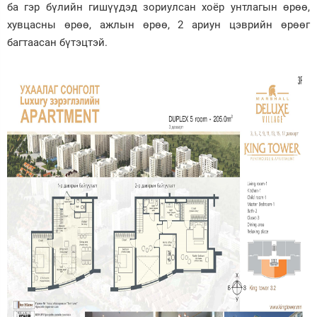
ба гэр бүлийн гишүүдэд зориулсан хоёр унтлагын өрөө,
хувцасны өрөө, ажлын өрөө, 2 ариун цэврийн өрөөг
багтаасан бүтэцтэй.