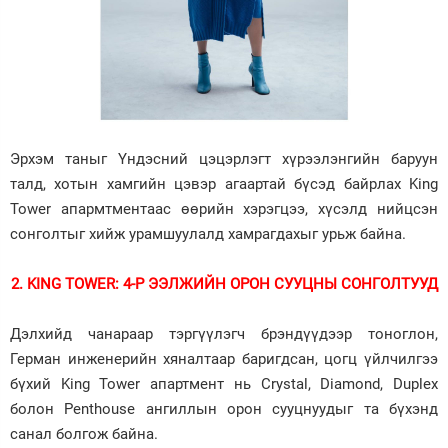
Эрхэм таныг Үндэсний цэцэрлэгт хүрээлэнгийн баруун
талд, хотын хамгийн цэвэр агаартай бүсэд байрлах King
Tower апармтментаас өөрийн хэрэгцээ, хүсэлд нийцсэн
сонголтыг хийж урамшуулалд хамрагдахыг урьж байна.
2.
KING TOWER: 4-Р ЭЭЛЖИЙН ОРОН СУУЦНЫ СОНГОЛТУУД
Дэлхийд чанараар тэргүүлэгч брэндүүдээр тоноглон,
Герман инженерийн хяналтаар баригдсан, цогц үйлчилгээ
бүхий King Tower апартмент нь Crystal, Diamond, Duplex
болон Penthouse ангиллын орон сууцнуудыг та бүхэнд
санал болгож байна.