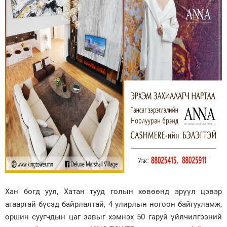
Хан богд уул, Хатан тууд голын хөвөөнд эрүүл цэвэр
агаартай бүсэд байрлалтай, 4 улирлын ногоон байгууламж,
оршин суугчдын цаг завыг хэмнэх 50 гаруй үйлчилгээний