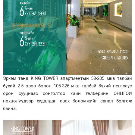
Эрхэм танд KING TOWER апартментын 58-205 мкв талбай
бүхий 2-5 өрөө болон 105-326 мкв талбай бүхий пентхаус
орон сууцнаас сонголтоо хийн төлбөрийн ОНЦГОЙ
нөхцөлүүдээр худалдан авах боломжийг санал болгож
байна.