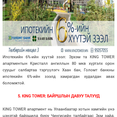
Ипотекийн 6%-ийн хүүтэй зээл: Эрхэм та KING TOWER
апартментын Кристалл ангиллын 80 мкв хүртэлх орон
сууцыг салбартаа тэргүүлэгч Хаан бан, Голомт банкны
ипотекийн 6%-ийн зээлд хамрагдан худалдан авах
боломжтой.
5.
KING TOWER: БАЙРШЛЫН ДАВУУ ТАЛУУД
KING TOWER апартмент нь Улаанбаатар хотын хамгийн үнэ
цэнэтэй байршилд буюу Чингисийн талбайгаас 3км зайд,