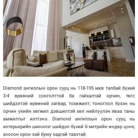
Diamond ангиллын орон сууц нь 118-195 мкв талбай бүхий
3-4 өрөөний сонголттой ба гайхалтай орчин, төгс
шийдэлтэй өрөөний загвар, тохижилт, тоноглол бүхэн нь
орчин үеийн хөгжил дэвшилтэй хөл нийлүүлэн яваа таны
амжилтыг илтгэнэ. Diamond ангиллын орон сууц нь
интерьерийн шинэлэг шийдэл бүхий 6 метрийн өндөр цонх,
хоосон орон зай буюу задгай таазтай.