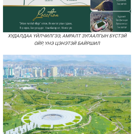
ХУДАЛДАА ҮЙЛЧИЛГЭЭ, АМРАЛТ ЗУГААЛГЫН БҮСТЭЙ
ОЙР, ҮНЭ ЦЭНЭТЭЙ БАЙРШИЛ