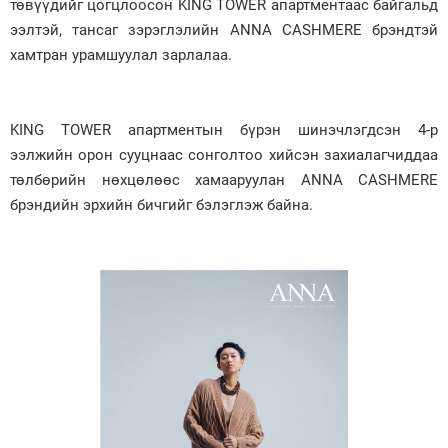
төвүүдийг цогцлоосон KING TOWER апартментаас байгальд
ээлтэй, тансаг зэрэглэлийн ANNA CASHMERE брэндтэй
хамтран урамшуулал зарлалаа.
KING TOWER апартментын бүрэн шинэчлэгдсэн 4-р
ээлжийн орон сууцнаас сонголтоо хийсэн захиалагчиддаа
төлбөрийн нөхцөлөөс хамааруулан ANNA CASHMERE
брэндийн эрхийн бичгийг бэлэглэж байна.