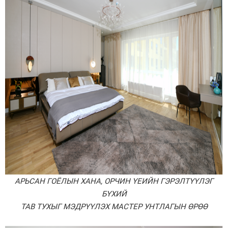
АРЬСАН ГОЁЛЫН ХАНА, ОРЧИН ҮЕИЙН ГЭРЭЛТҮҮЛЭГ
БҮХИЙ
ТАВ ТУХЫГ МЭДРҮҮЛЭХ МАСТЕР УНТЛАГЫН ӨРӨӨ