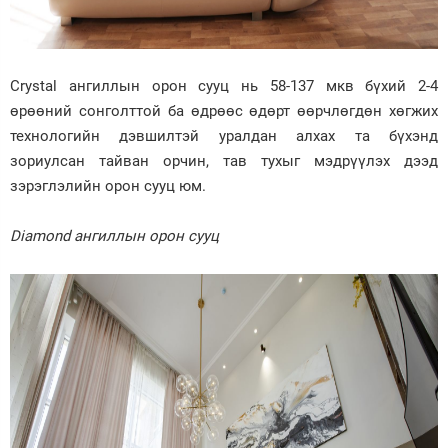
Crystal ангиллын орон сууц нь 58-137 мкв бүхий 2-4
өрөөний сонголттой ба өдрөөс өдөрт өөрчлөгдөн хөгжих
технологийн дэвшилтэй уралдан алхах та бүхэнд
зориулсан тайван орчин, тав тухыг мэдрүүлэх дээд
зэрэглэлийн орон сууц юм.
Diamond ангиллын орон сууц