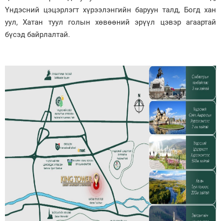
Үндэсний цэцэрлэгт хүрээлэнгийн баруун талд, Богд хан
уул, Хатан туул голын хөвөөний эрүүл цэвэр агаартай
бүсэд байрлалтай.