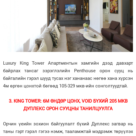
Luxury King Tower Апартментын хамгийн дээд давхарт
байрлах тансаг зэрэглэлийн Penthouse орон сууц нь
байгалийн гэрэл шууд тусах нэг хананаас нөгөө хана хүрсэн
4м өргөн цонхтой бөгөөд 105-329 мкв-ийн сонголтуудтай.
3.
KING TOWER: 6М ӨНДӨР ЦОНХ, VOID БҮХИЙ 205 МКВ
ДУПЛЕКС ОРОН СУУЦНЫ ТАНИЛЦУУЛГА
Орчин үеийн зохион байгуулалт бүхий Дуплекс загвар нь
таны гэрт гэрэл гэгээ нэмж, тааламжтай мэдрэмж төрүүлэх