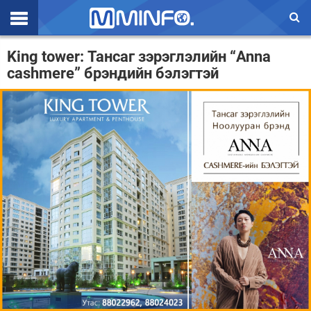
Эхлэл
King tower: Тансаг зэрэглэлийн “Anna
cashmere” брэндийн бэлэгтэй
Цаг агаар
Валют ханш
Улс төр
Эдийн засаг
Үзэл бодол
Спорт
Нийгэм
Дэлхий
Энтертайнмэнт