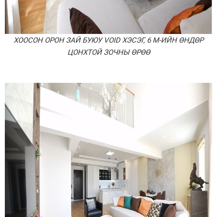
ХООСОН ОРОН ЗАЙ БУЮУ VOID ХЭСЭГ, 6 М-ИЙН ӨНДӨР
ЦОНХТОЙ ЗОЧНЫ ӨРӨӨ