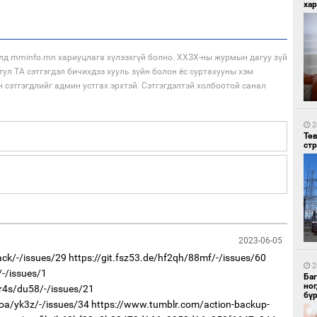
хар
лд mminfo.mn хариуцлага хүлээхгүй болно. ХХЗХ-ны журмын дагуу зүй
тул ТА сэтгэгдэл бичихдээ хууль зүйн болон ёс суртахууны хэм
н сэтгэгдлийг админ устгах эрхтэй. Сэтгэгдэлтэй холбоотой санал
1
БН
АИ
2
хүс
Тө
ст
2023-06-05
1
ack/-/issues/29
https://git.fsz53.de/hf2qh/88mf/-/issues/60
“Ц
2
/-/issues/1
хэл
Ба
но
3r4s/du58/-/issues/21
бү
9oa/yk3z/-/issues/34
https://www.tumblr.com/action-backup-