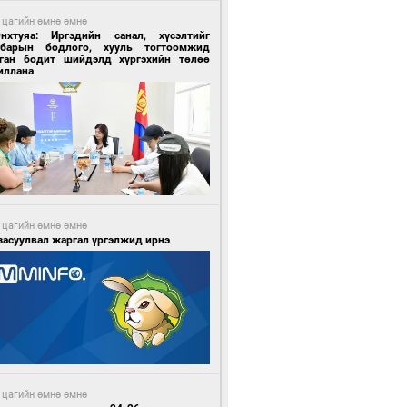
 цагийн өмнө өмнө
Энхтуяа: Иргэдийн санал, хүсэлтийг
лбарын бодлого, хууль тогтоомжид
сган бодит шийдэлд хүргэхийн төлөө
иллана
 цагийн өмнө өмнө
засуулвал жаргал үргэлжид ирнэ
 цагийн өмнө өмнө