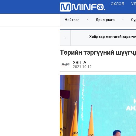
ЭХЛЭЛ
УЛ
Нийтлэл
•
Ярилцлага
•
Су
Хоёр хар мэнгэтэй харагчин
Төрийн тэргүүний шүүгч
УЯНГА
2021-10-12