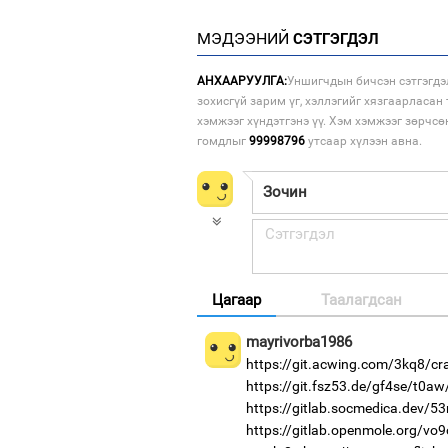
МЭДЭЭНИЙ
СЭТГЭГДЭЛ
АНХААРУУЛГА:
Уншигчдын бичсэн сэтгэгдэ
зохисгүй зарим үг, хэллэгийг хязгаарласан 
хэмжээг хүндэтгэнэ үү. Хэм хэмжээг зөрчсө
гомдлыг
99998796
утсаар хүлээн авна.
Цагаар
Таалагдсан
mayrivorba1986
https://git.acwing.com/3kq8/cr
https://git.fsz53.de/gf4se/t0aw
https://gitlab.socmedica.dev/5
https://gitlab.openmole.org/vo