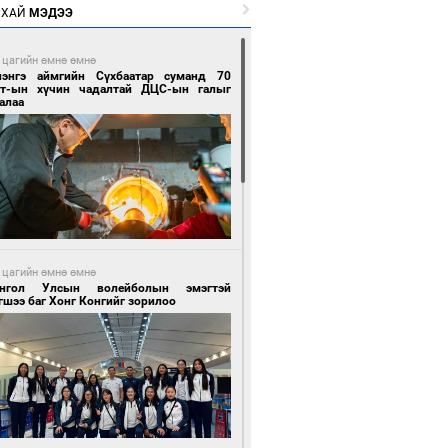
РХАЙ
МЭДЭЭ
 цагийн өмнө өмнө
лэнгэ аймгийн Сүхбаатар суманд 70
т-ын хүчин чадалтай ДЦС-ын галыг
алаа
 цагийн өмнө өмнө
нгол Улсын волейболын эмэгтэй
шээ баг Хонг Конгийг зорилоо