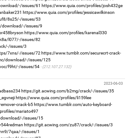
/download/-/issues/61
https://www.quia.com/profiles/josh432ge
/anbaker231
https://www.quia.com/profiles/jessicawilkinson
vuf8/8s25/-/issues/53
1
2
n2/download/-/issues/9
Тав
Хө
та
/br458bryson
https://www.quia.com/profiles/karenal330
k8a/l077/-/issues/82
ack/-/issues/3
tps/7xns/-/issues/72
https://www.tumblr.com/securecrt-crack-
kmc/download/-/issues/125
woc/f9ht/-/issues/54
(212.107.27.132)
1
2023-06-03
Бо
2
ба
"Х
/adbass234
https://git.acwing.com/b2mg/crack/-/issues/35
ЕБС
_egvneji
https://www.quia.com/profiles/li159lee
remover-crack-b5
https://www.tumblr.com/auto-keyboard-
profiles/mariato497
9n/download/-/issues/15
/v544redman
https://git.acwing.com/zu87/crack/-/issues/3
1nn9/7qaa/-/issues/1