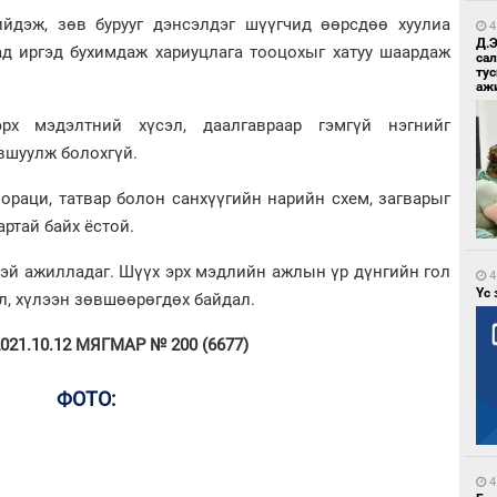
йдэж, зөв бурууг дэнсэлдэг шүүгчид өөрсдөө хуулиа
4
Д.
ад иргэд бухимдаж хариуцлага тооцохыг хатуу шаардаж
са
ту
аж
рх мэдэлтний хүсэл, даалгавраар гэмгүй нэгнийг
авшуулж болохгүй.
ораци, татвар болон санхүүгийн нарийн схем, загварыг
артай байх ёстой.
үнтэй ажилладаг. Шүүх эрх мэдлийн ажлын үр дүнгийн гол
4
Үс 
, хүлээн зөвшөөрөгдөх байдал.
2021.10.12 МЯГМАР № 200 (6677)
ФОТО:
4