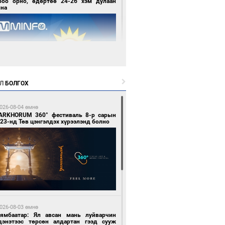
роо орно, өдөртөө 24-26 хэм дулаан
йна
Л
БОЛГОХ
9 цагийн өмнө өмнө
нголын баг хүрэл медалийн төлөө
глохоор боллоо
026-08-04 өмнө
ARKHORUM 360° фестиваль 8-р сарын
23-нд Төв цэнгэлдэх хүрээлэнд болно
9 цагийн өмнө өмнө
сгийн газраас хөнгөлөлттэй зээлээр
мжсэний үр дүнд шатахуун хадгалах
026-08-03 өмнө
нууд эхнээсээ ашиглалтад орж байна
Нямбаатар: Ял авсан мань луйварчин
дэнэтээс төрсөн алдартан гээд сууж