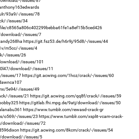
/download/-/issues/87
1
/anthony163edwards
Бо
2
ба
Хөш
ulr/93a9/-/issues/78
ck/-/issues/34
rofile/c8565a806c402299bebba61fe1a8ef15b5ced426
r/download/-/issues/7
/randy268ha
https://git.fsz53.de/h6r9j/95d8/-/issues/44
f1v/m5cc/-/issues/4
ck/-/issues/26
/download/-/issues/101
2
2
r/0l47/download/-/issues/11
Но
Ав
жо
тат
-/issues/17
https://git.acwing.com/1hoz/crack/-/issues/60
/dawnca107
imx/5e94/-/issues/49
ack/-/issues/21
https://git.acwing.com/qq8f/crack/-/issues/59
/bobby325
https://gitlab.fhi.mpg.de/9atj/download/-/issues/50
/alanabu361
https://www.tumblr.com/rewasd-crack-gr
ts/o569/-/issues/23
https://www.tumblr.com/xsplit-vcam-crack-
uc/download/-/issues/72
2
2
/d596dixon
https://git.acwing.com/8kcm/crack/-/issues/54
Со
Са
69 
мэ
7z/download/-/issues/5