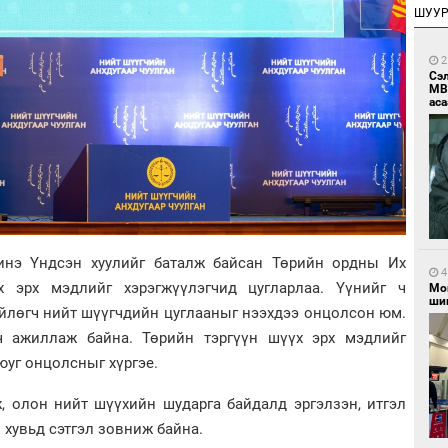
ШУУ
2
Сэ
МВ
аса
инэ Үндсэн хуулийг баталж байсан Төрийн ордны Их
4
 эрх мэдлийг хэрэгжүүлэгчид цугларлаа. Үүнийг ч
Мо
шиг
йлөгч нийт шүүгчдийн цуглааныг нээхдээ онцолсон юм.
 ажиллаж байна. Төрийн тэргүүн шүүх эрх мэдлийг
юуг онцолсныг хүргэе.
, олон нийт шүүхийн шударга байдалд эргэлзэн, итгэл
 хувьд сэтгэл зовниж байна.