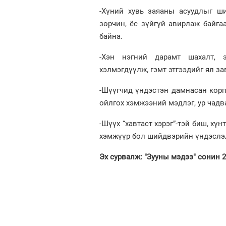
-Хүний хувь заяаны асуудлыг ши
зөрчин, ёс зүйгүй авирлаж байга
байна.
-Хэн нэгний дарамт шахалт, э
хэлмэгдүүлж, гэмт этгээдийг ял з
-Шүүгчид үндэстэн дамнасан корп
ойлгох хэмжээний мэдлэг, ур чадв
-Шүүх “хавтаст хэрэг”-тэй биш, х
хэмжүүр бол шийдвэрийн үндэслэл
Эх сурвалж: "Зууны мэдээ" сонин 