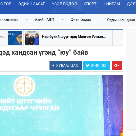
С ТӨР
ЭДИЙН ЗАСАГ
ҮЗЭЛ БОДОЛ
СПОРТ
НИЙГЭМ
ДЭЛ
рвалжлага
•
Азийн АШТ
•
Фото мэдээ
•
Оддын амьдрал
...
Нэр бүхий шүүгчдэд Монгол Улсын...
дэд хандсан үгэнд “юу” байв
ХУВААЛЦАХ
ЖИРГЭХ