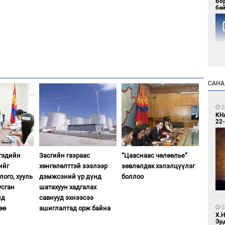
Бо
ба
САНА
1
Мо
то
2
KH
22-
ргэдийн
Засгийн газраас
“Цааснаас чөлөөлье”
ийг
хөнгөлөлттэй зээлээр
зөвлөлдөх хэлэлцүүлэг
ого, хууль
дэмжсэний үр дүнд
боллоо
усган
шатахуун хадгалах
1
лд
савнууд эхнээсээ
За
дэ
2
өө
ашиглалтад орж байна
сав
Х.
Эр