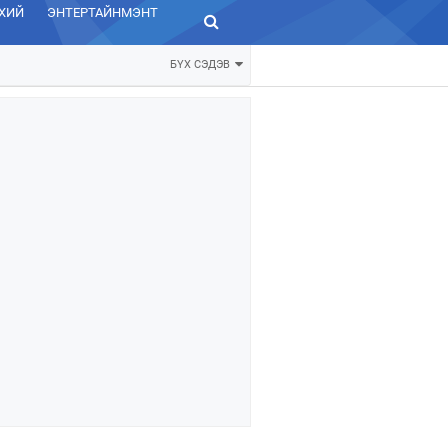
ХИЙ
ЭНТЕРТАЙНМЭНТ
ЗУРХАЙ
БҮХ СЭДЭВ