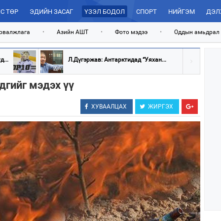
С ТӨР
ЭДИЙН ЗАСАГ
ҮЗЭЛ БОДОЛ
СПОРТ
НИЙГЭМ
ДЭЛ
рвалжлага
•
Азийн АШТ
•
Фото мэдээ
•
Оддын амьдрал
...
Л.Дүгэржав: Антарктидад “Уяхан...
дгийг мэдэх үү
ХУВААЛЦАХ
ЖИРГЭХ