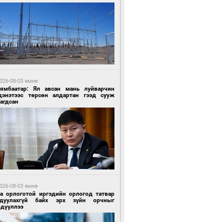
2 цагийн өмнө өмнө
роо орохгүй, өдөртөө 30-32 хэм дулаан
йна
026-08-03 өмнө
Нямбаатар: Ял авсан мань луйварчин
дэнэтээс төрсөн алдартан гээд сууж
агдсан
2 цагийн өмнө өмнө
роо орохгүй, өдөртөө 30-32 хэм дулаан
йна
026-08-03 өмнө
га орлоготой иргэдийн орлогод татвар
гдуулахгүй байх эрх зүйн орчныг
рдүүллээ