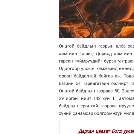
Онцгой байдлын газрын алба ха
аймгийн Тэшиг, Дорнод аймгийн
гарсан түймрүүдийг бүрэн унтраа
Одоогоор улсын хэмжээнд өнөөдр
орсон байдалтай байгаа аж. Тод
багийн Эг Тарвагатайн бэлчирт г
Онцгой байдлын газраас 50, Зэвсэг
29 иргэн, нийт 142 хүн 11 авто
байдлын ерөнхий газраас ирүүл
хүний санамсар болгоомжгүй үйлд
Дархан цаазат Богд уула