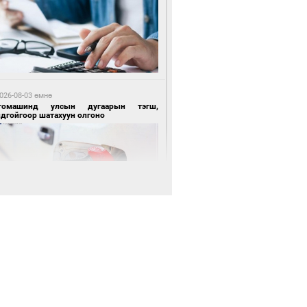
 өдрийн өмнө өмнө
цтой зөрчил гаргасан автобусны
лоочийг ажлаас нь чөлөөлжээ
026-08-03 өмнө
томашинд улсын дугаарын тэгш,
ндгойгоор шатахуун олгоно
 өдрийн өмнө өмнө
гтуугаар тээврийн хэрэгсэл жолоодсон
зөрчил бүртгэгдлээ
026-08-03 өмнө
всгөл нуурын лусыг тахих төрийн
хилгын ёслол боллоо