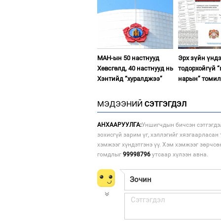
МАН-ын 50 настнууд
Эрх зүйн үнд
Хөвсгөлд, 40 настнууд нь
тодорхойгүй “
Хэнтийд “хуралджээ”
нарын” томил
МЭДЭЭНИЙ
СЭТГЭГДЭЛ
АНХААРУУЛГА:
Уншигчдын бичсэн сэтгэгдэ
зохисгүй зарим үг, хэллэгийг хязгаарласан 
хэмжээг хүндэтгэнэ үү. Хэм хэмжээг зөрчсө
гомдлыг
99998796
утсаар хүлээн авна.