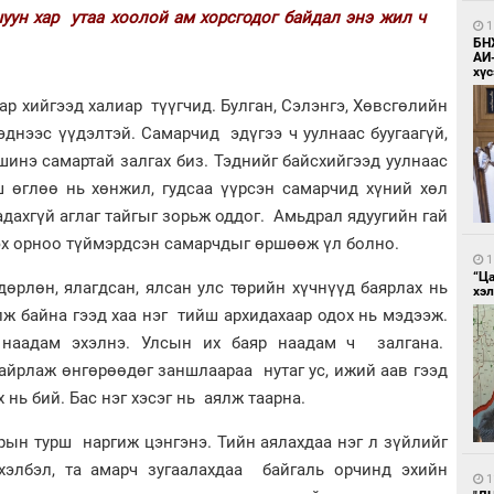
ун хар утаа хоолой ам хорсгодог байдал энэ жил ч
1
БН
АИ
хүс
ар хийгээд халиар түүгчид. Булган, Сэлэнгэ, Хөвсгөлийн
тэднээс үүдэлтэй. Самарчид эдүгээ ч уулнаас буугаагүй,
шинэ самартай залгах биз. Тэднийг байсхийгээд уулнаас
ш өглөө нь хөнжил, гудсаа үүрсэн самарчид хүний хөл
адахгүй аглаг тайгыг зорьж оддог. Амьдрал ядуугийн гай
эх орноо түймэрдсэн самарчдыг өршөөж үл болно.
1
“Ц
өрлөн, ялагдсан, ялсан улс төрийн хүчнүүд баярлах нь
хэл
лж байна гээд хаа нэг тийш архидахаар одох нь мэдээж.
 наадам эхэлнэ. Улсын их баяр наадам ч залгана.
йрлаж өнгөрөөдөг заншлаараа нутаг ус, ижий аав гээд
 нь бий. Бас нэг хэсэг нь аялж таарна.
арын турш наргиж цэнгэнэ. Тийн аялахдаа нэг л зүйлийг
 хэлбэл, та амарч зугаалахдаа байгаль орчинд эхийн
1