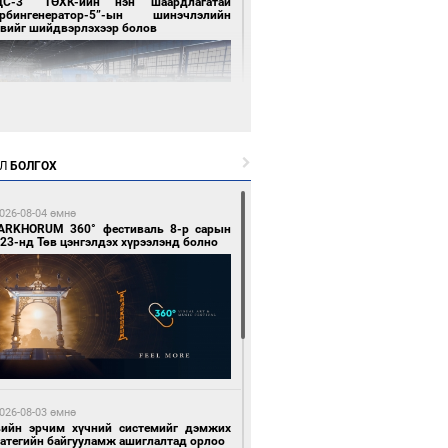
ЦС-3” ТӨХК-ийн нэн шаардлагатай
урбингенератор-5”-ын шинэчлэлийн
свийг шийдвэрлэхээр болов
Л
БОЛГОХ
2 цагийн өмнө өмнө
ллейбол эрэгтэйчүүдийн шигшээ баг А
026-08-04 өмнө
гийг тэргүүллээ
ARKHORUM 360° фестиваль 8-р сарын
23-нд Төв цэнгэлдэх хүрээлэнд болно
2 цагийн өмнө өмнө
ан шар мэнгэтэй хөх бар өдөр
026-08-03 өмнө
вийн эрчим хүчний системийг дэмжих
ратегийн байгууламж ашиглалтад орлоо