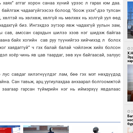
 хаях” атгаг хорон санаа хүний үрээс л гарах юм даа.
 байлгаж чадаагүйгээсээ болоод “боож үхэх”-дээ тулсан
, хөлтэй нь хөлхөж, хөлгүй нь мөлхөх нь холгүй уул өөд
адахгүй биз. Ингэхдээ зүгээр явж чадахгүй уулын зам,
ы сав, амссан сархдын шилээ хээв нэг шидэж байгаа
цаана байх хогийн сав руу түүнийгээ хийчихэд л болох
1
Бо
ог хаядаггүй” ч гэх балай балай чэйлэнж хийх болсон
ба
2
Х.
дэл хоёр чинь яв цав таардаг, зөв хүн байгаасай, залуус
Эр
хар
р лус савдаг хилэгнүүлдэг лам, бөө гэх мэт нөхдүүдэд
айна. Сан тавьж, арц уугиулахдаа анхаарал болгоомжтой
ы заагаар гарсан түймрийн нэг нь иймэрхүү явдалаас
1
Бо
ба
2
Ба
но
бү