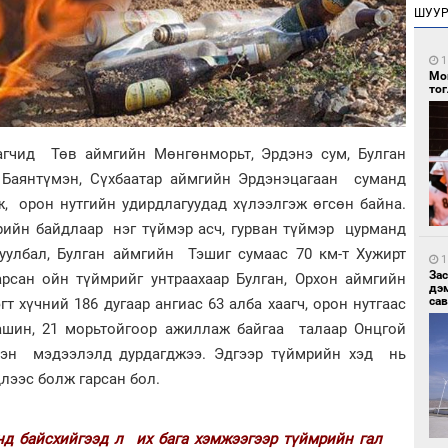
ШУУ
1
Мо
то
агчид Төв аймгийн Мөнгөнморьт, Эрдэнэ сум, Булган
 Баянтүмэн, Сүхбаатар аймгийн Эрдэнэцагаан суманд
ж, орон нутгийн удирдлагуудад хүлээлгэж өгсөн байна.
ийн байдлаар нэг түймэр асч, гурван түймэр цурманд
руулбал, Булган аймгийн Тэшиг сумаас 70 км-т Хужирт
1
За
арсан ойн түймрийг унтраахаар Булган, Орхон аймгийн
дэ
сав
т хүчний 186 дугаар ангиас 63 алба хаагч, орон нутгаас
машин, 21 морьтойгоор ажиллаж байгаа талаар Онцгой
сэн мэдээлэлд дурдагджээ. Эдгээр түймрийн хэд нь
лээс болж гарсан бол.
нд байсхийгээд л их бага хэмжээгээр түймрийн гал