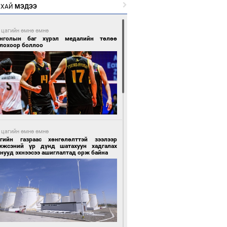
РХАЙ
МЭДЭЭ
 цагийн өмнө өмнө
нголын баг хүрэл медалийн төлөө
глохоор боллоо
 цагийн өмнө өмнө
сгийн газраас хөнгөлөлттэй зээлээр
мжсэний үр дүнд шатахуун хадгалах
нууд эхнээсээ ашиглалтад орж байна