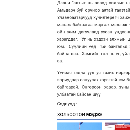
Даанч “алтыг нь аваад авдрыг нь
Амьдарч буй орчноо аятай тааэтай
Улаанбаатарчууд хүчилтөрөгч хайж
мацаж байгаагаа маргаж мэлзэж ч
ойн жим дагуулаад уусан ундаан
харагддаг. Уг нь хэдхэн алхмын 
юм. Сүүлийн үед “Би байгальд х
байна лээ. Хамгийн гол нь үг, үйл
аа.
Үүнээс гадна уул ус тахих нэрээ
зориудаар сануулах хэрэгтэй юм б
байгаарай. Өнгөрсөн хавар, зун
улбаатай байсан шүү.
Сэдвүүд :
ХОЛБООТОЙ
МЭДЭЭ