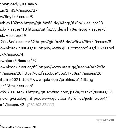
Мо
t/download/-/issues/5
өн
2
"Х
lxn/2mt3/-/issues/27
ЕБС
rv/8ny5/-/issues/9
/ashley132ma
https://git.fsz53.de/63bgr/6k0b/-/issues/23
ack/-/issues/10
https://git.fsz53.de/mh70e/4rop/-/issues/8
ck/-/issues/39
92/kv3x/-/issues/52
https://git.fsz53.de/w3rwt/3ixt/-/issues/5
/download/-/issues/10
https://www.quia.com/profiles/l107rashid
1
ck/-/issues/4
Өн
download/-/issues/79
ду
2
ол
Ав
/download/-/issues/69
https://www.start.gg/user/49ab2c3c
тат
/-/issues/20
https://git.fsz53.de/3bu31/u8rz/-/issues/26
hharris602
https://www.quia.com/profiles/a143tang
in/6f8m/-/issues/5
ack/-/issues/20
https://git.acwing.com/p12a/crack/-/issues/18
moking-crack-qt
https://www.quia.com/profiles/jschneider441
a/-/issues/42
(212.107.27.111)
1
УИ
2
2023-05-30
тэн
Са
мэ
f0i/vp8s/-/issues/20