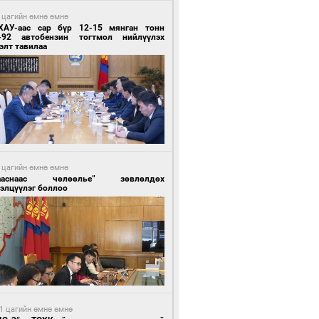
 цагийн өмнө өмнө
ХАУ-аас сар бүр 12-15 мянган тонн
-92 автобензин тогтмол нийлүүлэх
элт тавилаа
 цагийн өмнө өмнө
ааснаас чөлөөлье” зөвлөлдөх
элцүүлэг боллоо
1 цагийн өмнө өмнө