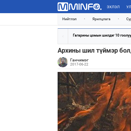
ЭХЛЭЛ
УЛ
Нийтлэл
•
Ярилцлага
•
Су
Гагарины цомын шилдэг 10 гоолууд
Архины шил түймэр бол
Ганчимэг
2017-06-22