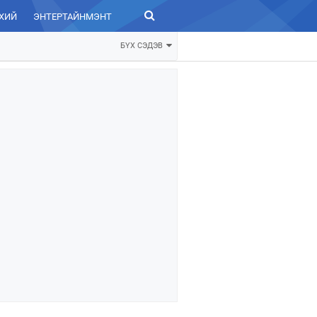
ХИЙ
ЭНТЕРТАЙНМЭНТ
ЗУРХАЙ
БҮХ СЭДЭВ