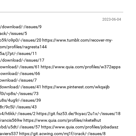
1
Ир
2023-06-04
ги
ду
e3/download/-/issues/9
2
“Ну
ack/-/issues/5
co59/o9p0/-/issues/20
https://www.tumblr.com/recover-my-
om/profiles/ragresta144
5a/j7pt/-/issues/11
02/download/-/issues/17
download/-/issues/61
https://www.quia.com/profiles/w372epps
/download/-/issues/66
1
download/-/issues/7
Нар
2
/download/-/issues/41
https://www.pinterest.com/wkqaijb
Хөш
f0i/vp8s/-/issues/73
ku8s/4ug9/-/issues/39
8r/9c5l/-/issues/43
w4/h6kk/-/issues/2
https://git.fsz53.de/9cyac/2u1x/-/issues/18
francis569w
https://www.quia.com/profiles/nketelhut
iwbd/u5dt/-/issues/57
https://www.quia.com/profiles/jobadasz
1
javiers537
https://git.acwing.com/mj1f/crack/-/issues/8