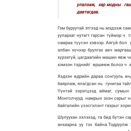
улалзаж, хар модны гашу
давтагдав.
Гэм буруутай этгээд нь мэдээж сам
уулархаг нутагт гарсан түймэр ч 
самраа түүсэн хэвээр. Аягүй бол 
албан хүчээр буулгах авч маргаа
хүрэхгүй, цагдаагийн машин явж ч
хэмээн тэднийг өршөөж болох ч 
Хэдхэн өдрийн дараа сонгууль өнд
баярлаж, ялагдсан нь гунигаа тай
Үүнтэй зэрэгцээд аймаг, сумын
Монголчууд намрын эхэн сарыг на
байгалийн үзэсгэлэнт газрыг зорих
Шулуухан хэлэхэд, та бид бүтэн с
анхаарна уу гэх байна.Тодруулж