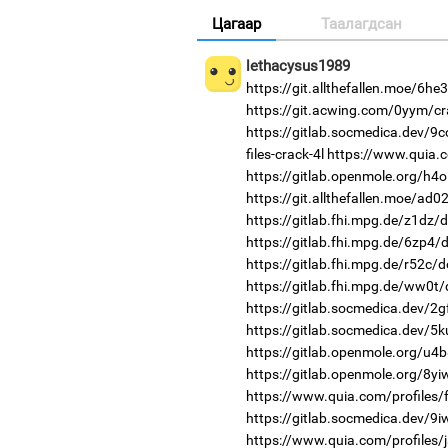
Цагаар
Таалагдсан
lethacysus1989
https://git.allthefallen.moe/6h
https://git.acwing.com/0yym/cr
https://gitlab.socmedica.dev/9
files-crack-4l
https://www.quia.c
https://gitlab.openmole.org/h4o
https://git.allthefallen.moe/ad
https://gitlab.fhi.mpg.de/z1dz/
https://gitlab.fhi.mpg.de/6zp4
https://gitlab.fhi.mpg.de/r52c/
https://gitlab.fhi.mpg.de/ww0t
https://gitlab.socmedica.dev/2g
https://gitlab.socmedica.dev/5
https://gitlab.openmole.org/u4b
https://gitlab.openmole.org/8yi
https://www.quia.com/profiles/
https://gitlab.socmedica.dev/9
https://www.quia.com/profiles/