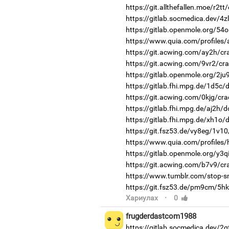
https://git.allthefallen.moe/r2t
https://gitlab.socmedica.dev/4z
https://gitlab.openmole.org/54o
https://www.quia.com/profiles
https://git.acwing.com/ay2h/cr
https://git.acwing.com/9vr2/cra
https://gitlab.openmole.org/2ju
https://gitlab.fhi.mpg.de/1d5c
https://git.acwing.com/0kjg/cra
https://gitlab.fhi.mpg.de/aj2h/
https://gitlab.fhi.mpg.de/xh1o
https://git.fsz53.de/vy8eg/1v10
https://www.quia.com/profiles/
https://gitlab.openmole.org/y3q
https://git.acwing.com/b7v9/cr
https://www.tumblr.com/stop-s
https://git.fsz53.de/pm9cm/5hk
·
Хариулах
0
frugderdastcom1988
https://gitlab.socmedica.dev/2g