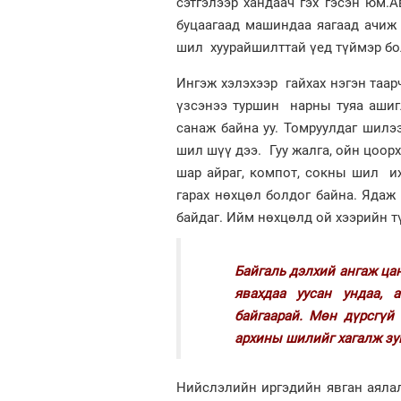
сэтгэлээр хандаач гэх гэсэн юм.
буцаагаад машиндаа яагаад ачиж 
шил хуурайшилттай үед түймэр бо
Ингэж хэлэхээр гайхах нэгэн таар
үзсэнээ туршин нарны туяа ашиг
санаж байна уу. Томруулдаг шилээ
шил шүү дээ. Гуу жалга, ойн цоорх
шар айраг, компот, сокны шил и
гарах нөхцөл болдог байна. Ядаж 
байдаг. Ийм нөхцөлд ой хээрийн 
Байгаль дэлхий ангаж цан
явахдаа уусан ундаа, 
байгаарай. Мөн дүрсгүй
архины шилийг хагалж зуг
Нийслэлийн иргэдийн явган аяла