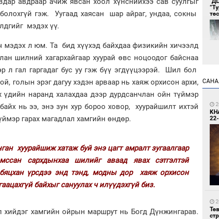
Авдар авдраар ачиж явсан хоол хүнснийхээ сав суулгыг
"Д
“Т
болохгүй гэж. Уугаад хаясан шар айраг, ундаа, сокны
тө
лдгийг мэдэх үү.
ч мэдэх л юм. Та бид хүүхэд байхдаа физикийн хичээлд
лан шилний хагархайгаар хуурай өвс ноцоодог байснаа
р л гал гаргадаг бус уу гэж бүү эгдүүцээрэй. Шил бол
ой, голын эрэг дагуу хэдэн арваар нь хаяж орхисон архи,
САНА
х үдийн наранд халахдаа дээр дурдсанчлан ойн түймэр
1
Во
2
байх нь ээ, энэ зун хур бороо ховор, хуурайшилт ихтэй
хэс
KH
түймэр гарах магадлал хамгийн өндөр.
22-
ган хуурайшиж хатаж буй энэ цагт амралт зугаалгаар
амссан сархдынхаа шилийг аваад явах сэтгэлтэй
 бяцхан үрсдээ энд тэнд, модны дор хаяж орхисон
аацахгүй байхыг сануулах ч илүүдэхгүй биз.
1
Тав
2
Тө
л хийдэг хамгийн ойрын маршрут нь Богд Дүнжингарав.
ст