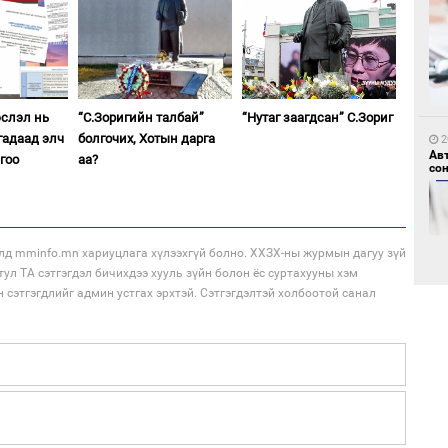
1
Но
жо
эслэл нь
“С.Зоригийн талбай”
“Нутаг заагдсан” С.Зориг
гадаад элч
болгочих, Хотын дарга
2
Ав
гоо
аа?
со
лд mminfo.mn хариуцлага хүлээхгүй болно. ХХЗХ-ны журмын дагуу зүй
тул ТА сэтгэгдэл бичихдээ хууль зүйн болон ёс суртахууны хэм
1
н сэтгэгдлийг админ устгах эрхтэй. Сэтгэгдэлтэй холбоотой санал
Со
69 
2
Хө
та