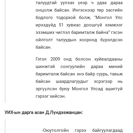
талуудтай уулзах үеэр ч удаа дараа
онцолж байсан. Ингэснээр төр засгийн
бодлого тодорхой болж, “Монгол Улс
ирээдүйд 51 хувиас доошгүй хэмжээг
эзэмших чиглэл баримталж байна” гэсэн
ойлголт талуудын хооронд бүрэлдсэн
байсан.
Гэтэл 2009 онд болсон хуйвалдааны
шинжтэй сонгуулийн дараа миний
баримталж байсан энэ байр суурь, тавьж
байсан шаардлагуудыг эсрэгээр нь
эргүүлсэн буюу Монгол Улсад ашиггүй
гэрээг хийсэн.
УИХ-ын дарга асан Д.Лүндээжанцан:
-Оюутолгойн гэрээ байгуулагдаад