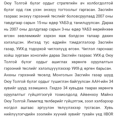
Оюу Толгой бүлэг ордыг стратегийн ач холбогдолтой
бүлэг орд гэж үзэн энэхүү тогтоолыг гаргасан. Засгийн
газраас энэхүү гэрээний төслийг боловсруулаад 2007 оны
тавдугаар сарын 15-ны өдөр ҮАБЗ-д танилцуулсан. Дараа
нь 2007 оны долдугаар сарын 3-ны өдөр ҮАБЗ өөрийнхөө
өгсөн зөвлөмжийг хэрхэн яаж бэлдсэн талаар дахин
хэлэлцсэн. Ингээд тус өдрийн тэмдэглэлээр Засгийн
газар, УИХ-д тодорхой чиглэлүүд өгсөн. Чиглэл гарснаас
хойш зургаан хоногийн дараа Засгийн газраас УИХ-д Оюу
Толгой бүлэг ордыг ашиглах хөрөнгө оруулалтын
гэрээний төслийг хэлэлцүүүлэхээр УИХ-д өргөн барьсан.
Анхны гэрээний төсөлд Монголын Засгийн газар шууд
Оюу Толгой бүлэг ордыг түшиглэн байгуулсан ААН-ийн 34
хувийг шууд эзэмшинэ. Гэхдээ 34 хувьдаа таарах хөрөнгө
оруулалтыг гүйцэтгээгүй тохиолдолд Айвенхоу Майнз
Оюу Толгой Лимитед төлбөрийг гүйцэтгэж, зээл хэлбэрээр
ногдол ашгаас эргүүлэн төлүүлэхээр тусгасан. Хувь
нийлүүлэгчдийн зээлийн хүүний хувийг тухайн үед lIBOR