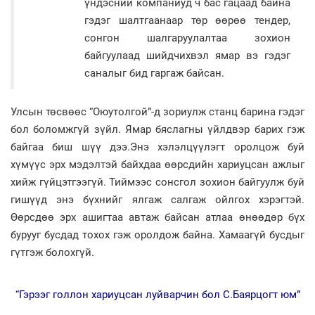
үндэсний компаниуд ч бас гацаад байна
гэдэг шалтгаанаар төр өөрөө тендер,
сонгон шалгаруулалтаа зохион
байгуулаад шийдчихвэл ямар вэ гэдэг
саналыг бид гаргаж байсан.
Улсын төсвөөс “Оюутолгой”-д зориулж станц барина гэдэг
бол боломжгүй зүйл. Ямар бяслагны үйлдвэр барих гэж
байгаа биш шүү дээ.Энэ хэлэлцүүлэгт оролцож буй
хүмүүс эрх мэдэлтэй байхдаа өөрсдийн хариуцсан ажлыг
хийж гүйцэтгээгүй. Тиймээс сонсгол зохион байгуулж буй
гишүүд энэ бүхнийг ялгаж салгаж ойлгох хэрэгтэй.
Өөрсдөө эрх ашигтаа автаж байсан атлаа өнөөдөр бүх
бурууг бусдад тохох гэж оролдож байна. Хамаагүй бусдыг
гүтгэж болохгүй.
“Гэрээг голлон хариуцсан луйварчин бол С.Баярцогт юм”