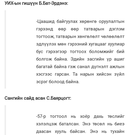
УИХ-ын гишүүн Б.Бат-Эрдэнэ:
-Цаашид байгуулах хөрөнгө оруулалтын
гэрээнд өөр өөр татварын дэглэм
тогтоож, татварын хөнгөлөлт чөлөөлөлт
эдлүүлэх мөн гэрээний хугацааг хуулиар
бус гэрээгээр тогтоох боломжийг бий
болгож байна. Эдийн засгийн үр ашиг
багатай байна гэж санал дүгнэлт ажлын
хэсгээс гарсан. Та нарын хийсэн зүйл
эсрэг болоод байна.
Сангийн сайд асан С.Баярцогт:
-57-р тогтоол нь хоёр дахь төслийг
хэлэлцэж баталсан. Энэ төсөл нь биеэ
даасан хууль байсан. Энэ нь тухайн