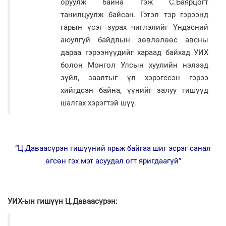
оруулж байна гэж С.Баярцогт
танилцуулж байсан. Гэтэл тэр гэрээнд
гарын үсэг зурах чиглэлийг Үндэсний
аюулгүй байдлын зөвлөлөөс авсны
дараа гэрээнүүдийг хараад байхад УИХ
болон Монгол Улсын хуулийн нэлээд
зүйл, заалтыг үл хэрэгссэн гэрээ
хийгдсэн байна, үүнийг залуу гишүүд
шалгах хэрэгтэй шүү.
“Ц.Даваасүрэн гишүүний ярьж байгаа шиг эсрэг санал
өгсөн гэх мэт асуудал огт яригдаагүй”
УИХ-ын гишүүн Ц.Даваасүрэн: