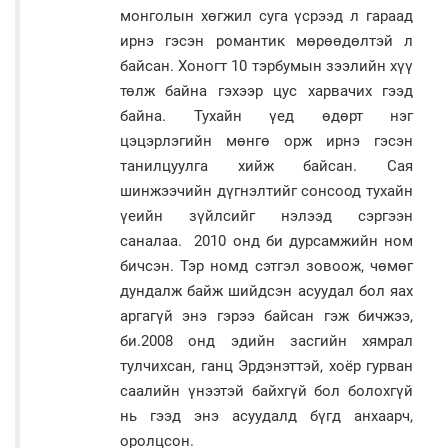
монголын хөгжил суга үсрээд л гараад
ирнэ гэсэн романтик мөрөөдөлтэй л
байсан. Хоногт 10 тэрбумын зээлийн хүү
төлж байна гэхээр цус харвачих гээд
байна. Тухайн үед өдөрт нэг
цэцэрлэгийн мөнгө орж ирнэ гэсэн
танилцуулга хийж байсан. Сая
шинжээчийн дүгнэлтийг сонсоод тухайн
үеийн зүйлсийг нэлээд сэргээн
саналаа. 2010 онд би дурсамжийн ном
бичсэн. Тэр номд сэтгэл зовоож, чөмөг
дундалж байж шийдсэн асуудал бол яах
аргагүй энэ гэрээ байсан гэж бичжээ,
би.2008 онд эдийн засгийн хямрал
тулчихсан, ганц Эрдэнэттэй, хоёр гурван
саалийн үнээтэй байхгүй бол болохгүй
нь гээд энэ асуудалд бүгд анхаарч,
оролцсон.