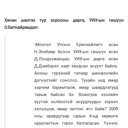
Хянан шалгах түр хорооны дарга, УИХ-ын гишүүн
О.Батнайрамдал:
-Монгол Улсын Ерөнхийлөгч асан
Н.Энхбаяр болон УИХ-ын гишүүн асан
Д.Лүндээжанцан, УИХ-ын дарга асан
Д.Дэмбэрэл нарт хандсан асуулт байна.
Анхны гэрээний талаар шинжээчийн
дүгнэлтийг сонслоо. Тухайн үед ямар
зарчим баримталж, ямар шаардлагууд
тавьж байсан бэ. Ялангуяа зээлийн
хүүтэй холбоотой асуудлуудыг хэрхэн
хэлэлцэж, ямар чиглэл өгч байв? 2009
оны аравдугаар сарын 6-нд хөрөнгө
оруулалтын гэрээ батлагдсан. Үүнээс