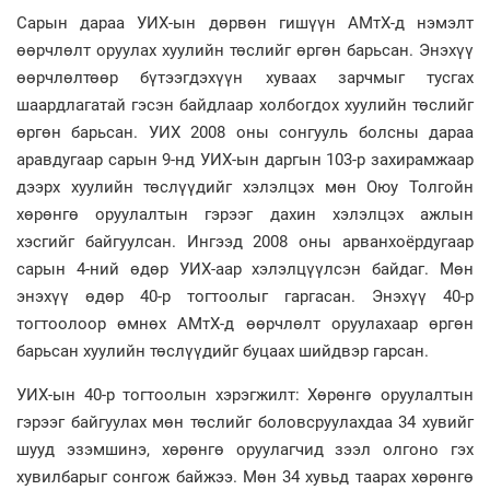
Сарын дараа УИХ-ын дөрвөн гишүүн АМтХ-д нэмэлт
өөрчлөлт оруулах хуулийн төслийг өргөн барьсан. Энэхүү
өөрчлөлтөөр бүтээгдэхүүн хуваах зарчмыг тусгах
шаардлагатай гэсэн байдлаар холбогдох хуулийн төслийг
өргөн барьсан. УИХ 2008 оны сонгууль болсны дараа
аравдугаар сарын 9-нд УИХ-ын даргын 103-р захирамжаар
дээрх хуулийн төслүүдийг хэлэлцэх мөн Оюу Толгойн
хөрөнгө оруулалтын гэрээг дахин хэлэлцэх ажлын
хэсгийг байгуулсан. Ингээд 2008 оны арванхоёрдугаар
сарын 4-ний өдөр УИХ-аар хэлэлцүүлсэн байдаг. Мөн
энэхүү өдөр 40-р тогтоолыг гаргасан. Энэхүү 40-р
тогтоолоор өмнөх АМтХ-д өөрчлөлт оруулахаар өргөн
барьсан хуулийн төслүүдийг буцаах шийдвэр гарсан.
УИХ-ын 40-р тогтоолын хэрэгжилт: Хөрөнгө оруулалтын
гэрээг байгуулах мөн төслийг боловсруулахдаа 34 хувийг
шууд эзэмшинэ, хөрөнгө оруулагчид зээл олгоно гэх
хувилбарыг сонгож байжээ. Мөн 34 хувьд таарах хөрөнгө