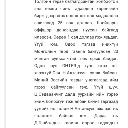
Толгойн гэрээ батлагдсантай холбоотой
энэ нөхөр чинь гадаадын хөрөнгийн
бирж дээр явж очоод дотоод мэдээллээ
ашиглаад 25 сая доллар Швейцарьт
оффшор дансандаа нуусан байгаад
илэрсэн. Өөрөө 1 сая доллар гэж ярьдаг.
Үгүй юм. Одоо тэгээд ичихгүй
Монголын төрд гавьяа байгуулсан 20
мянган хувьсагчтай гэж ярьж байдаг.
Одоо юун ОНТРЭ-д хувь өгөх огт
хэрэггүй.Сая Н.Алтанхуяг хэлж байсан.
Миний Засгийн газрыг унагаагаад ийм
гэрээ байгуулсан гэж. Үгүй шүү.
Ц.Сэдваанчиг далд уурхайн ийм гэрээ
хийж болохгүй гэж албан бичиг гаргахад
үүнийх нь төлөө Н.Алтанхуяг ажлаас нь
чөлөөлж байсан юм. Дараа нь
Д.Ганболдыг тавиад өөрөө гадаадын