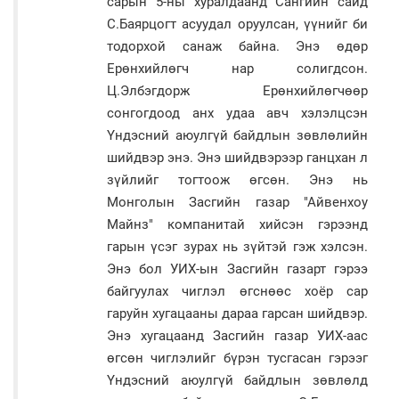
сарын 5-ны хуралдаанд Сангийн сайд
С.Баярцогт асуудал оруулсан, үүнийг би
тодорхой санаж байна. Энэ өдөр
Ерөнхийлөгч нар солигдсон.
Ц.Элбэгдорж Ерөнхийлөгчөөр
сонгогдоод анх удаа авч хэлэлцсэн
Үндэсний аюулгүй байдлын зөвлөлийн
шийдвэр энэ. Энэ шийдвэрээр ганцхан л
зүйлийг тогтоож өгсөн. Энэ нь
Монголын Засгийн газар "Айвенхоу
Майнз" компанитай хийсэн гэрээнд
гарын үсэг зурах нь зүйтэй гэж хэлсэн.
Энэ бол УИХ-ын Засгийн газарт гэрээ
байгуулах чиглэл өгснөөс хоёр сар
гаруйн хугацааны дараа гарсан шийдвэр.
Энэ хугацаанд Засгийн газар УИХ-аас
өгсөн чиглэлийг бүрэн тусгасан гэрээг
Үндэсний аюулгүй байдлын зөвлөлд