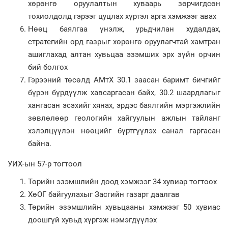
хөрөнгө оруулалтын хуваарь зөрчигдсөн
тохиолдолд гэрээг цуцлах хүртэл арга хэмжээг авах
Нөөц баялгаа үнэлж, урьдчилан худалдах,
стратегийн орд газрыг хөрөнгө оруулагчтай хамтран
ашиглахад алтан хувьцаа эзэмших эрх зүйн орчин
бий болгох
Гэрээний төсөлд АМтХ 30.1 заасан баримт бичгийг
бүрэн бүрдүүлж хавсаргасан байх, 30.2 шаардлагыг
хангасан эсэхийг хянах, эрдэс баялгийн мэргэжлийн
зөвлөлөөр геологийн хайгуулын ажлын тайланг
хэлэлцүүлэн нөөцийг бүртгүүлэх санал гаргасан
байна.
УИХ-ын 57-р тогтоол
Төрийн эзэмшлийн доод хэмжээг 34 хувиар тогтоох
ХөОГ байгуулахыг Засгийн газарт даалгав
Төрийн эзэмшлийн хувьцааны хэмжээг 50 хувиас
доошгүй хувьд хүргэж нэмэгдүүлэх