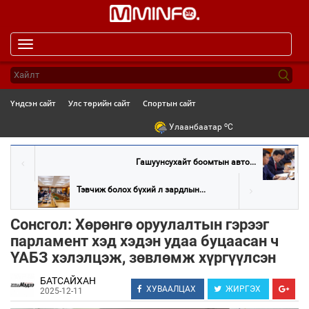
Toggle
navigation
Үндсэн сайт
Улс төрийн сайт
Спортын сайт
o
Улаанбаатар
C
Гашуунсухайт боомтын авто...
Тэвчиж болох бүхий л зардлын...
Сонсгол: Хөрөнгө оруулалтын гэрээг
парламент хэд хэдэн удаа буцаасан ч
ҮАБЗ хэлэлцэж, зөвлөмж хүргүүлсэн
БАТСАЙХАН
ХУВААЛЦАХ
ЖИРГЭХ
2025-12-11