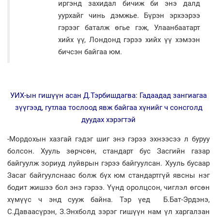
иргэнд захидал бичиж би энэ далд
уурхайг чинь дэмжье. Бүрэн эрхээрээ
гэрээг баталж өгье гэж, Улаанбаатарт
хийх үү, Лондонд гэрээ хийх үү хэмээн
бичсэн байгаа юм.
УИХ-ын гишүүн асан Д.Тэрбишдагва: Гадаадад зангиагаа
зүүгээд, гутлаа тослоод явж байгаа хүнийг ч сонсголд
дуудах хэрэгтэй
-Мордохын хазгай гэдэг шиг энэ гэрээ эхнээсээ л буруу
болсон. Хууль зөрчсөн, стандарт бус Засгийн газар
байгуулж зориуд луйврын гэрээ байгуулсан. Хууль бусаар
Засаг байгуулснаас болж бүх юм стандартгүй явсны нэг
бодит жишээ бол энэ гэрээ. Үүнд оролцсон, чиглэл өгсөн
хүмүүс ч энд сууж байна. Тэр үед Б.Бат-Эрдэнэ,
С.Даваасүрэн, З.Энхболд зэрэг гишүүн нам үл харгалзан