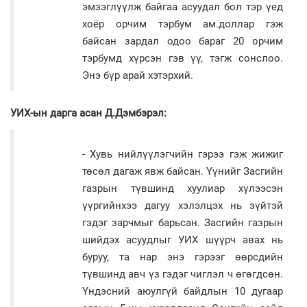
эмзэглүүлж байгаа асуудал бол тэр үед
хоёр орчим тэрбум ам.доллар гэж
байсан зардал одоо бараг 20 орчим
тэрбумд хүрсэн гэв үү, тэгж сонслоо.
Энэ бүр арай хэтэрхий.
УИХ-ын дарга асан Д.Дэмбэрэл:
- Хувь нийлүүлэгчийн гэрээ гэж жижиг
төсөл дагаж явж байсан. Үүнийг Засгийн
газрын түвшинд хуулиар хүлээсэн
үүргийнхээ дагуу хэлэлцэх нь зүйтэй
гэдэг зарчмыг барьсан. Засгийн газрын
шийдэх асуудлыг УИХ шүүрч авах нь
буруу, та нар энэ гэрээг өөрсдийн
түвшинд авч үз гэдэг чиглэл ч өгөгдсөн.
Үндэсний аюулгүй байдлын 10 дугаар