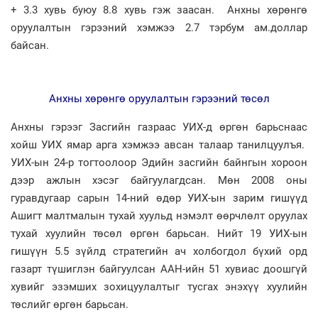
+ 3.3 хувь буюу 8.8 хувь гэж заасан. Анхны хөрөнгө
оруулалтын гэрээний хэмжээ 2.7 тэрбум ам.доллар
байсан.
Анхны хөрөнгө оруулалтын гэрээний төсөл
Анхны гэрээг Засгийн газраас УИХ-д өргөн барьснаас
хойш УИХ ямар арга хэмжээ авсан талаар танилцуулъя.
УИХ-ын 24-р тогтоолоор Эдийн засгийн байнгын хороон
дээр ажлын хэсэг байгуулагдсан. Мөн 2008 оны
гуравдугаар сарын 14-ний өдөр УИХ-ын зарим гишүүд
Ашигт малтмалын тухай хуульд нэмэлт өөрчлөлт оруулах
тухай хуулийн төсөл өргөн барьсан. Нийт 19 УИХ-ын
гишүүн 5.5 зүйлд стратегийн ач холбогдол бүхий орд
газарт түшиглэн байгуулсан ААН-ийн 51 хувиас доошгүй
хувийг эзэмших зохицуулалтыг тусгах энэхүү хуулийн
төслийг өргөн барьсан.