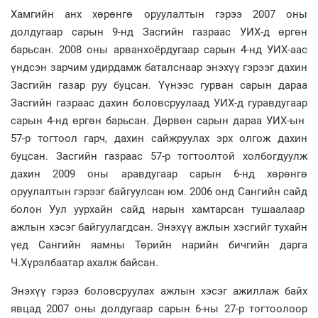
Хамгийн анх хөрөнгө оруулалтын гэрээ 2007 оны
долдугаар сарын 9-нд Засгийн газраас УИХ-д өргөн
барьсан. 2008 оны арванхоёрдугаар сарын 4-нд УИХ-аас
үндсэн зарчим удирдамж баталснаар энэхүү гэрээг дахин
Засгийн газар руу буцсан. Үүнээс гурван сарын дараа
Засгийн газраас дахин боловсруулаад УИХ-д гуравдугаар
сарын 4-нд өргөн барьсан. Дөрвөн сарын дараа УИХ-ын
57-р тогтоол гарч, дахин сайжруулах эрх олгож дахин
буцсан. Засгийн газраас 57-р тогтоолтой холбогдуулж
дахин 2009 оны аравдугаар сарын 6-нд хөрөнгө
оруулалтын гэрээг байгуулсан юм. 2006 онд Сангийн сайд
болон Уул уурхайн сайд нарын хамтарсан тушаалаар
ажлын хэсэг байгуулагдсан. Энэхүү ажлын хэсгийг тухайн
үед Сангийн яамны Төрийн нарийн бичгийн дарга
Ч.Хүрэлбаатар ахалж байсан.
Энэхүү гэрээ боловсруулах ажлын хэсэг ажиллаж байх
явцад 2007 оны долдугаар сарын 6-ны 27-р тогтоолоор