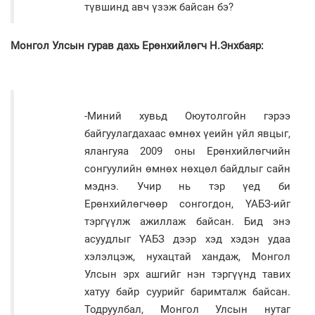
түвшинд авч үзэж байсан бэ?
Монгол Улсын гурав дахь Ерөнхийлөгч Н.Энхбаяр:
-Миний хувьд Оюутолгойн гэрээ
байгуулагдахаас өмнөх үеийн үйл явцыг,
ялангуяа 2009 оны Ерөнхийлөгчийн
сонгуулийн өмнөх нөхцөл байдлыг сайн
мэднэ. Учир нь тэр үед би
Ерөнхийлөгчөөр сонгогдон, ҮАБЗ-ийг
тэргүүлж ажиллаж байсан. Бид энэ
асуудлыг ҮАБЗ дээр хэд хэдэн удаа
хэлэлцэж, нухацтай хандаж, Монгол
Улсын эрх ашгийг нэн тэргүүнд тавих
хатуу байр суурийг баримталж байсан.
Тодруулбал, Монгол Улсын нутаг