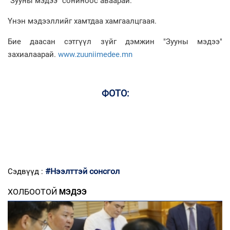
“Зууны мэдээ” сониноос аваарай.
Үнэн мэдээллийг хамтдаа хамгаалцгаая.
Бие даасан сэтгүүл зүйг дэмжин "Зууны мэдээ"
захиалаарай.
www.zuuniimedee.mn
ФОТО:
#Нээлттэй сонсгол
Сэдвүүд :
ХОЛБООТОЙ
МЭДЭЭ