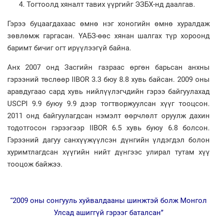
Тогтоолд хяналт тавих үүргийг ЭЗБХ-нд даалгав.
Гэрээ буцаагдахаас өмнө нэг хоногийн өмнө хуралдаж
зөвлөмж гаргасан. ҮАБЗ-өөс хянан шалгах түр хороонд
баримт бичиг огт ирүүлээгүй байна.
Анх 2007 онд Засгийн газраас өргөн барьсан анхны
гэрээний төслөөр lIBOR 3.3 бюу 8.8 хувь байсан. 2009 оны
аравдугаао сард хувь нийлүүлэгчдийн гэрээ байгуулахад
USCPI 9.9 буюу 9.9 дээр тогтворжуулсан хүүг тооцсон.
2011 онд байгуулагдсан нэмэлт өөрчлөлт оруулж дахин
тодотгосон гэрээгээр lIBOR 6.5 хувь буюу 6.8 болсон.
Гэрээний дагуу санхүүжүүлсэн дүнгийн үлдэгдэл болон
хуримтлагдсан хүүгийн нийт дүнгээс улирал тутам хүү
тооцож байжээ.
“2009 оны сонгууль хуйвалдааны шинжтэй болж Монгол
Улсад ашиггүй гэрээг баталсан”