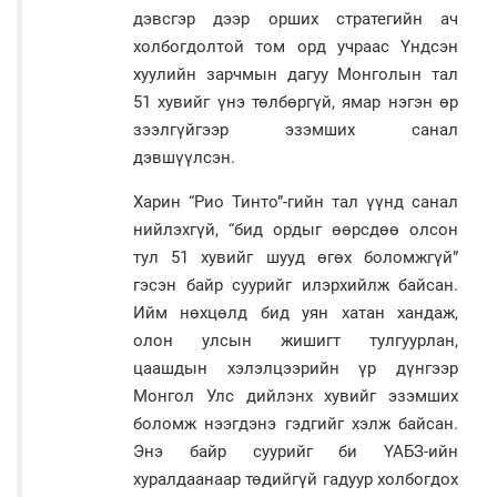
дэвсгэр дээр орших стратегийн ач
холбогдолтой том орд учраас Үндсэн
хуулийн зарчмын дагуу Монголын тал
51 хувийг үнэ төлбөргүй, ямар нэгэн өр
зээлгүйгээр эзэмших санал
дэвшүүлсэн.
Харин “Рио Тинто”-гийн тал үүнд санал
нийлэхгүй, “бид ордыг өөрсдөө олсон
тул 51 хувийг шууд өгөх боломжгүй”
гэсэн байр суурийг илэрхийлж байсан.
Ийм нөхцөлд бид уян хатан хандаж,
олон улсын жишигт тулгуурлан,
цаашдын хэлэлцээрийн үр дүнгээр
Монгол Улс дийлэнх хувийг эзэмших
боломж нээгдэнэ гэдгийг хэлж байсан.
Энэ байр суурийг би ҮАБЗ-ийн
хуралдаанаар төдийгүй гадуур холбогдох