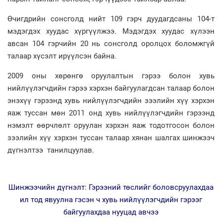
Өчигдрийн сонсголд нийт 109 гэрч дуудагдсаны 104-т
мэдэгдэх хуудас хүргүүлжээ. Мэдэгдэх хуудас хүлээн
авсан 104 гэрчийн 20 нь сонсголд оролцох боломжгүй
талаар хүсэлт ирүүлсэн байна.
2009 оны хөрөнгө оруулалтын гэрээ болон хувь
нийлүүлэгчдийн гэрээ хэрхэн байгуулагдсан талаар болон
энэхүү гэрээнд хувь нийлүүлэгчдийн зээлийн хүү хэрхэн
яаж туссан мөн 2011 онд хувь нийлүүлэгчдийн гэрээнд
нэмэлт өөрчлөлт оруулан хэрхэн яаж тодотгосон болон
зээлийн хүү хэрхэн туссан талаар хянан шалгах шинжээч
дүгнэлтээ танилцуулав.
Шинжээчийн дүгнэлт: Гэрээний төслийг боловсруулахдаа
ил тод явуулна гэсэн ч хувь нийлүүлэгчдийн гэрээг
байгуулахдаа нууцад авчээ