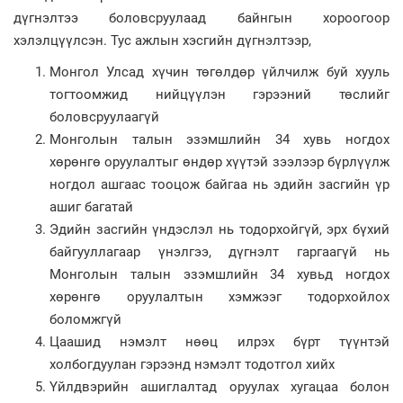
дүгнэлтээ боловсруулаад байнгын хороогоор
хэлэлцүүлсэн. Тус ажлын хэсгийн дүгнэлтээр,
Монгол Улсад хүчин төгөлдөр үйлчилж буй хууль
тогтоомжид нийцүүлэн гэрээний төслийг
боловсруулаагүй
Монголын талын эзэмшлийн 34 хувь ногдох
хөрөнгө оруулалтыг өндөр хүүтэй зээлээр бүрлүүлж
ногдол ашгаас тооцож байгаа нь эдийн засгийн үр
ашиг багатай
Эдийн засгийн үндэслэл нь тодорхойгүй, эрх бүхий
байгууллагаар үнэлгээ, дүгнэлт гаргаагүй нь
Монголын талын эзэмшлийн 34 хувьд ногдох
хөрөнгө оруулалтын хэмжээг тодорхойлох
боломжгүй
Цаашид нэмэлт нөөц илрэх бүрт түүнтэй
холбогдуулан гэрээнд нэмэлт тодотгол хийх
Үйлдвэрийн ашиглалтад оруулах хугацаа болон