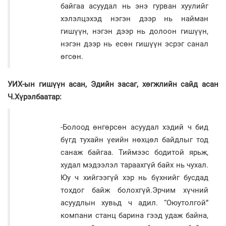
байгаа асуудал нь энэ гурван хуулийг
хэлэлцэхэд нэгэн дээр нь найман
гишүүн, нэгэн дээр нь долоон гишүүн,
нэгэн дээр нь есөн гишүүн эсрэг санал
өгсөн.
УИХ-ын гишүүн асан, Эдийн засаг, хөгжлийн сайд асан
Ч.Хүрэлбаатар:
-Болоод өнгөрсөн асуудал хэдий ч бид
бүгд тухайн үеийн нөхцөл байдлыг тод
санаж байгаа. Тиймээс бодитой ярьж,
худал мэдээлэл тараахгүй байх нь чухал.
Юу ч хийгээгүй хэр нь бүхнийг бусдад
тохдог байж болохгүй.Эрчим хүчний
асуудлын хувьд ч адил. “Оюутолгой”
компани станц барина гээд удаж байна,