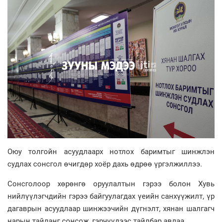
Оюу толгойн асуудлаарх нотлох баримтыг шинжлэн
судлах сонсгол өчигдөр хоёр дахь өдрөө үргэлжиллээ.
Сонсголоор хөрөнгө оруулалтын гэрээ болон Хувь
нийлүүлэгчдийн гэрээ байгуулагдах үеийн санхүүжилт, үр
дагаврын асуудлаар шинжээчийн дүгнэлт, хянан шалгагч
нарын тайланг сонсож, гэрчүүдээс тайлбар авлаа.