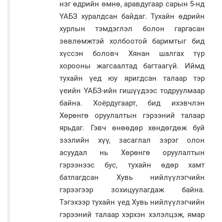
нэг өдрийн өмнө, аравдугаар сарын 5-нд
ҮАБЗ хуралдсан байдаг. Тухайн өдрийн
хурлын тэмдэглэл болон гаргасан
зөвлөмжтэй холбоотой баримтыг бид
хүссэн боловч Хянан шалгах түр
хорооны жагсаалтад багтаагүй. Иймд
тухайн үед юу яригдсан талаар тэр
үеийн ҮАБЗ-ийн гишүүдээс тодруулмаар
байна. Хоёрдугаарт, бид ихэвчлэн
Хөрөнгө оруулалтын гэрээний талаар
ярьдаг. Гэвч өнөөдөр хөндөгдөж буй
зээлийн хүү, засаглал зэрэг олон
асуудал нь Хөрөнгө оруулалтын
гэрээнээс бус, тухайн өдөр хамт
батлагдсан Хувь нийлүүлэгчийн
гэрээгээр зохицуулагдаж байна.
Тэгэхээр тухайн үед Хувь нийлүүлэгчийн
гэрээний талаар хэрхэн хэлэлцэж, ямар