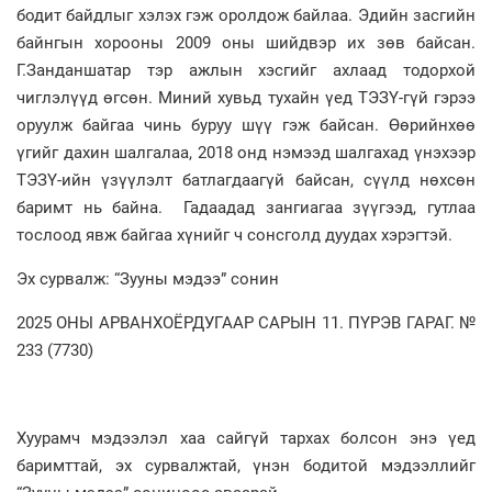
бодит байдлыг хэлэх гэж оролдож байлаа. Эдийн засгийн
байнгын хорооны 2009 оны шийдвэр их зөв байсан.
Г.Занданшатар тэр ажлын хэсгийг ахлаад тодорхой
чиглэлүүд өгсөн. Миний хувьд тухайн үед ТЭЗҮ-гүй гэрээ
оруулж байгаа чинь буруу шүү гэж байсан. Өөрийнхөө
үгийг дахин шалгалаа, 2018 онд нэмээд шалгахад үнэхээр
ТЭЗҮ-ийн үзүүлэлт батлагдаагүй байсан, сүүлд нөхсөн
баримт нь байна. Гадаадад зангиагаа зүүгээд, гутлаа
тослоод явж байгаа хүнийг ч сонсголд дуудах хэрэгтэй.
Эх сурвалж: “Зууны мэдээ” сонин
2025 ОНЫ АРВАНХОЁРДУГААР САРЫН 11. ПҮРЭВ ГАРАГ. №
233 (7730)
Хуурамч мэдээлэл хаа сайгүй тархах болсон энэ үед
баримттай, эх сурвалжтай, үнэн бодитой мэдээллийг