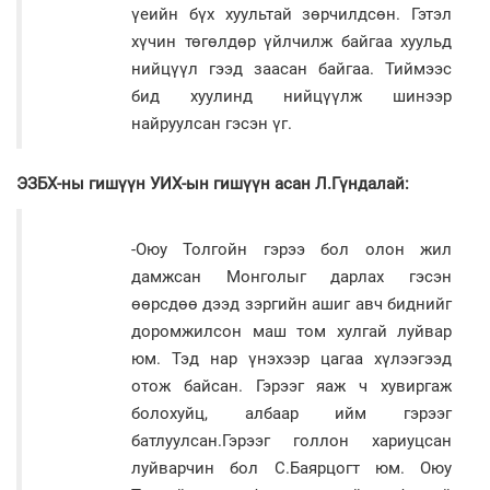
үеийн бүх хуультай зөрчилдсөн. Гэтэл
хүчин төгөлдөр үйлчилж байгаа хуульд
нийцүүл гээд заасан байгаа. Тиймээс
бид хуулинд нийцүүлж шинээр
найруулсан гэсэн үг.
ЭЗБХ-ны гишүүн УИХ-ын гишүүн асан Л.Гүндалай:
-Оюу Толгойн гэрээ бол олон жил
дамжсан Монголыг дарлах гэсэн
өөрсдөө дээд зэргийн ашиг авч биднийг
доромжилсон маш том хулгай луйвар
юм. Тэд нар үнэхээр цагаа хүлээгээд
отож байсан. Гэрээг яаж ч хувиргаж
болохуйц, албаар ийм гэрээг
батлуулсан.Гэрээг голлон хариуцсан
луйварчин бол С.Баярцогт юм. Оюу