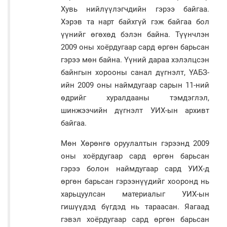
Хувь нийлүүлэгчдийн гэрээ байгаа.
Хэрэв та нарт байхгүй гэж байгаа бол
үүнийг өгөхөд бэлэн байна. Түүнчлэн
2009 оны хоёрдугаар сард өргөн барьсан
гэрээ мөн байна. Үүний дараа хэлэлцсэн
байнгын хорооны санал дүгнэлт, ҮАБЗ-
ийн 2009 оны наймдугаар сарын 11-ний
өдрийг хуралдааны тэмдэглэл,
шинжээчийн дүгнэлт УИХ-ын архивт
байгаа.
Мөн Хөрөнгө оруулалтын гэрээнд 2009
оны хоёрдугаар сард өргөн барьсан
гэрээ болон наймдугаар сард УИХ-д
өргөн барьсан гэрээнүүдийг хооронд нь
харьцуулсан материалыг УИХ-ын
гишүүдэд бүгдэд нь тараасан. Яагаад
гэвэл хоёрдугаар сард өргөн барьсан