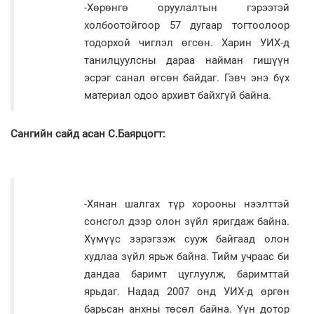
-Хөрөнгө оруулалтын гэрээтэй
холбоотойгоор 57 дугаар тогтоолоор
тодорхой чиглэл өгсөн. Харин УИХ-д
танилцуулсны дараа найман гишүүн
эсрэг санал өгсөн байдаг. Гэвч энэ бүх
материал одоо архивт байхгүй байна.
Сангийн сайд асан С.Баярцогт:
-Хянан шалгах түр хорооны нээлттэй
сонсгол дээр олон зүйл яригдаж байна.
Хүмүүс зэрэгзэж сууж байгаад олон
худлаа зүйл ярьж байна. Тийм учраас би
дандаа баримт цуглуулж, баримттай
ярьдаг. Надад 2007 онд УИХ-д өргөн
барьсан анхны төсөл байна. Үүн дотор