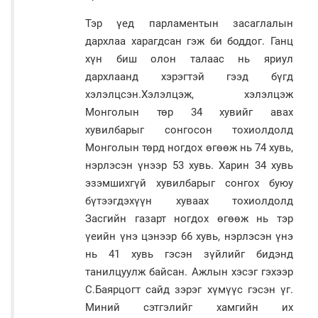
Тэр үед парламентын засаглалын
дархлаа харагдсан гэж би боддог. Ганц
хүн биш олон талаас нь яриул
дархлаанд хэрэгтэй гээд бүгд
хэлэлцсэн.Хэлэлцэж, хэлэлцэж
Монголын төр 34 хувийг авах
хувилбарыг сонгосон тохиолдолд
Монголын төрд ногдох өгөөж нь 74 хувь,
нэрлэсэн үнээр 53 хувь. Харин 34 хувь
эзэмшихгүй хувилбарыг сонгох буюу
бүтээгдэхүүн хуваах тохиолдолд
Засгийн газарт ногдох өгөөж нь тэр
үеийн үнэ цэнээр 66 хувь, нэрлэсэн үнэ
нь 41 хувь гэсэн зүйлийг бидэнд
танилцуулж байсан. Ажлын хэсэг гэхээр
С.Баярцогт сайд зэрэг хүмүүс гэсэн үг.
Миний сэтгэлийг хамгийн их