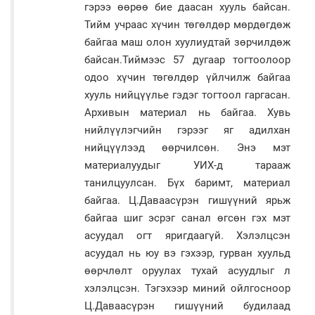
гэрээ өөрөө бие даасан хууль байсан.
Тийм учраас хүчин төгөлдөр мөрдөгдөж
байгаа маш олон хуулиудтай зөрчилдөж
байсан.Тиймээс 57 дугаар тогтоолоор
одоо хүчин төгөлдөр үйлчилж байгаа
хууль нийцүүлье гэдэг тогтоол гаргасан.
Архивын материал нь байгаа. Хувь
нийлүүлэгчийн гэрээг яг адилхан
нийцүүлээд өөрчилсөн. Энэ мэт
материалуудыг УИХ-д тарааж
танилцуулсан. Бүх баримт, материал
байгаа. Ц.Даваасүрэн гишүүний ярьж
байгаа шиг эсрэг санал өгсөн гэх мэт
асуудал огт яригдаагүй. Хэлэлцсэн
асуудал нь юу вэ гэхээр, гурван хуульд
өөрчлөлт оруулах тухай асуудлыг л
хэлэлцсэн. Тэгэхээр миний ойлгосноор
Ц.Даваасүрэн гишүүний будилаад