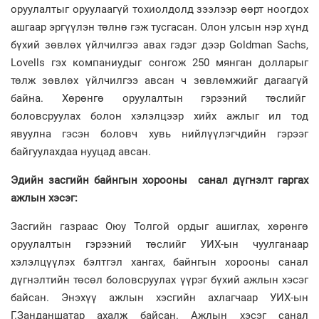
оруулалтыг оруулаагүй тохиолдолд зээлээр өөрт ноогдох
ашгаар эргүүлэн төлнө гэж тусгасан. Олон улсын нэр хүнд
бүхий зөвлөх үйлчилгээ авах гэдэг дээр Goldman Sachs,
Lovells гэх компаниудыг сонгож 250 мянган долларыг
төлж зөвлөх үйлчилгээ авсан ч зөвлөмжийг дагаагүй
байна. Хөрөнгө оруулалтын гэрээний төслийг
боловсруулах болон хэлэлцээр хийх ажлыг ил тод
явуулна гэсэн боловч хувь нийлүүлэгчдийн гэрээг
байгуулахдаа нууцад авсан.
Эдийн засгийн байнгын хорооны санал дүгнэлт гаргах
ажлын хэсэг:
Засгийн газраас Оюу Толгой ордыг ашиглах, хөрөнгө
оруулалтын гэрээний төслийг УИХ-ын чуулганаар
хэлэлцүүлэх бэлтгэл хангах, байнгын хорооны санал
дүгнэлтийн төсөл боловсруулах үүрэг бүхий ажлын хэсэг
байсан. Энэхүү ажлын хэсгийн ахлагчаар УИХ-ын
Г.Занданшатар ахалж байсан. Ажлын хэсэг санал