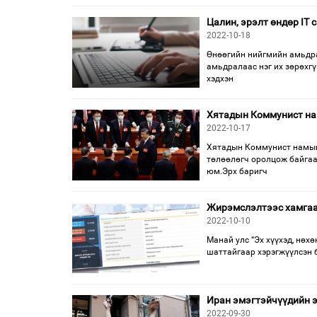
Цалин, эрэлт өндөр IT
2022-10-18
Өнөөгийн нийгмийн амьдрал
амьдралаас нэг их зөрөхгү
хэдхэн
Хятадын Коммунист нам
2022-10-17
Хятадын Коммунист намын 
төлөөлөгч оролцож байгаа 
юм.Эрх баригч
Жирэмслэлтээс хамгаал
2022-10-10
Манай улс “Эх хүүхэд, нөх
шаттайгаар хэрэгжүүлсэн б
Иран эмэгтэйчүүдийн э
2022-09-30