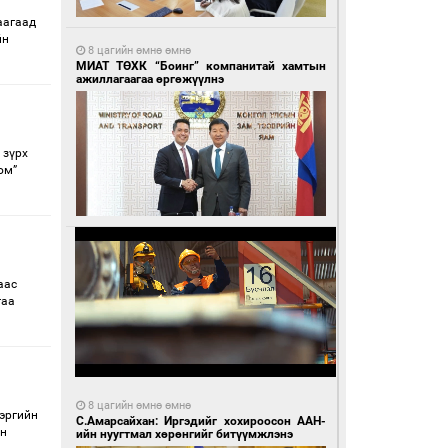
аагаад
йн
8 цагийн өмнө өмнө
МИАТ ТӨХК “Боинг” компанитай хамтын
ажиллагаагаа өргөжүүлнэ
 зүрх
юм”
аас
гаа
8 цагийн өмнө өмнө
эргийн
С.Амарсайхан: Иргэдийг хохироосон ААН-
йн
ийн нуугтмал хөрөнгийг битүүмжлэнэ