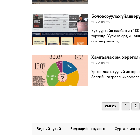
Боловсруулах үйлдвэрү
2022-09-22
Уул уурхайн салбарын 100 
хүрээнд “Үүсмэл ордын аши
боловсруулалт,
Хамгаалах эм, хэрэгсли
2022-09-20
Үр хөндөлт, түүний дотор 
Засгийн газраас жирэмслэл
өмнөх
1
2
Бидний тухай
Редакцийн бодлого
Сурталчилгаа