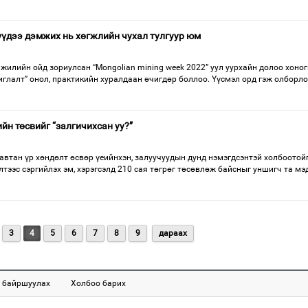
үдээ дэмжих нь хөгжлийн чухал тулгуур юм
жилийн ойд зориулсан “Mongolian mining week 2022” уул уурхайн долоо хоно
глалт” онол, практикийн хуралдаан өчигдөр боллоо. Үүсмэл орд гэж олборло
йн төсвийг “залгичихсан уу?”
давтан үр хөндөлт өсвөр үеийнхэн, залуучуудын дунд нэмэгдсэнтэй холбоотой
тээс сэргийлэх эм, хэрэгсэлд 210 сая төгрөг төсөвлөж байсныг уншигч та мэд
3
4
5
6
7
8
9
дараах
 байршуулах
Холбоо барих