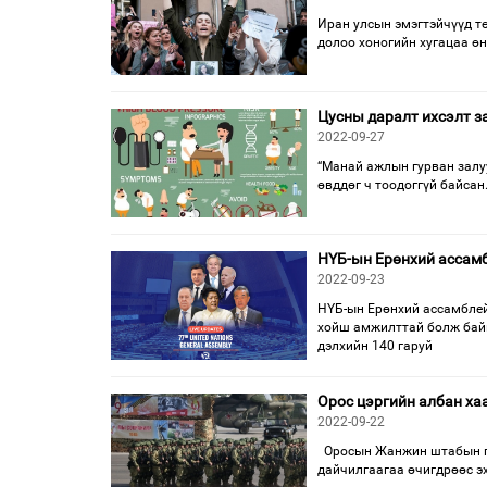
Иран улсын эмэгтэйчүүд т
долоо хоногийн хугацаа өн
Цусны даралт ихсэлт з
2022-09-27
“Манай ажлын гурван залуу
өвддөг ч тоодоггүй байсан
НҮБ-ын Ерөнхий ассамб
2022-09-23
НҮБ-ын Ерөнхий ассамблей
хойш амжилттай болж байн
дэлхийн 140 гаруй
Орос цэргийн албан ха
2022-09-22
Оросын Жанжин штабын газ
дайчилгаагаа өчигдрөөс э