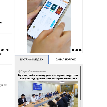
нэт
0 орчим
э
ШУУРХАЙ
МЭДЭЭ
САНАЛ
БОЛГОХ
7 цагийн өмнө өмнө
Бүх төрлийн шатахууны импортыг шуурхай
тээвэрлэхэд гурван яам хамтран ажиллана
уулах