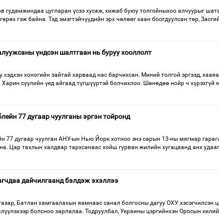
өв гудамжиндаа цугларан үсээ хусаж, хижаб буюу толгойныхоо алчуурыг шат
гөрөх гэж байна. Тэд эмэгтэйчүүдийн эрх чөлөөг хаан боогдуулсан төр, Засги
алуужсаны үндсэн шалтгаан нь буруу хооллолт
 хэдхэн хоногийн зайтай харваад нас барчихсан. Миний толгой эргээд, хааяа
. Харин сүүлийн үед айгаад түгшүүртэй болчихлоо. Шөнөдөө нойр ч хүрэхгүй 
лейн 77 дугаар чуулганы эргэн тойронд
н 77 дугаар чуулган АНУ-ын Нью Йорк хотноо энэ сарын 13-ны мягмар гараг
а. Цар тахлын халдвар тархсанаас хойш гурван жилийн хугацаанд анх удаа
агчдаа дайчилгаанд бэлдэж эхэллээ
ар, Батлан хамгаалахын яамнаас санал болгосны дагуу ОХУ хэсэгчилсэн ц
хлүүлэхээр болсноо зарлалаа. Тодруулбал, Украины цэргийнхэн Оросын хили