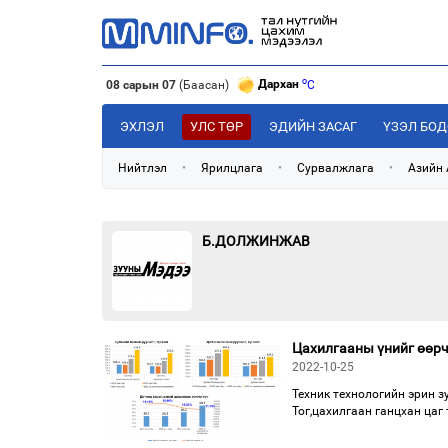
o
Дархан
C
08 сарын 07
(Баасан)
o
Эрдэнэт
C
o
Улаанбаатар
C
ЭХЛЭЛ
УЛС ТӨР
ЭДИЙН ЗАСАГ
ҮЗЭЛ БО
Нийтлэл
•
Ярилцлага
•
Сурвалжлага
•
Азийн
Б.ДОЛЖИНЖАВ
Цахилгааны үнийг өөрчл
2022-10-25
Техник технологийн эрин з
Тог,цахилгаан ганцхан цаг