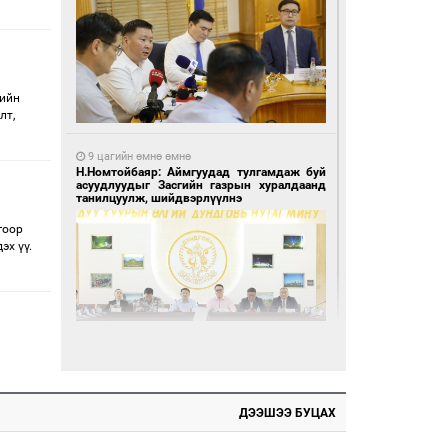
гийн
лт,
9 цагийн өмнө өмнө
Н.Номтойбаяр: Аймгуудад тулгамдаж буй
асуудлуудыг Засгийн газрын хуралдаанд
танилцуулж, шийдвэрлүүлнэ
гоор
эх үү.
16 цагийн өмнө өмнө
Өнөөдөр тэгш тоогоор төгссөн улсын
дугаартай автомашинтай иргэдэд шатахуун
олгоно
ДЭЭШЭЭ БУЦАХ