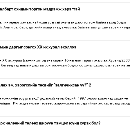
 салбарт охидын торгон мэдрэмж хэрэгтэй
 интернэт хэмээх наймхан үсэгтэй энэ үгэн дээр тогтож байна гэхэд бодит
й. Аль ч салбарт, дэлхийн ямар тивд ажиллаж байгаагаас үл хамааран интер
ын даргыг сонгох XX их хурал эхэллээ
XX их хурал Бээжин хотод энэ сарын 16-ны ням гарагт эхэллээ. Хуралд 230
бөгөөд тэд намын даргаа сонгож,чухал бодлогоо хэлэлцэхээр цугласан нь эн
ах эм, хэрэгслийн төсвийг “залгичихсан уу?”-2
өн үржихүйн эрүүл мэнд” үндэсний хөтөлбөрийг 1997 оноос эхлэн хэд хэдэн үе
айдаг. Ингэхдээ улсын төсвөөс жирэмслэлтээс сэргийлэх эм, хэрэгсэлд зарц
рх чөлөөний төлөөх ширүүн тэмцэл юунд хүрэх бол?