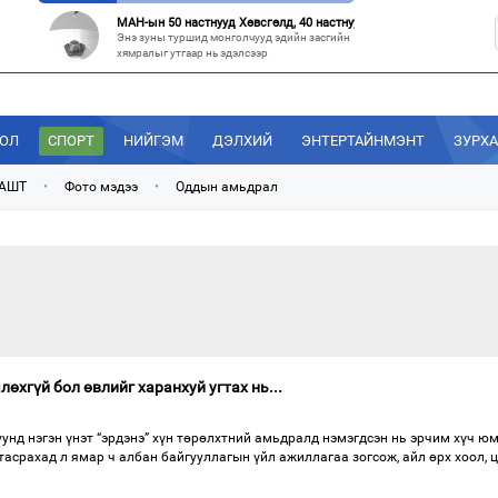
МАН-ын 50 настнууд Хөвсгөлд, 40 настнууд нь Хэнтийд “хуралджэ
Энэ зуны туршид монголчууд эдийн засгийн
хямралыг утгаар нь эдэлсээр
Эрх зүйн үндэслэл нь тодорхойгүй “гадаад элч нарын” томилгоо
Сүүлийн үед Улаанбаатар болон аймгуудаас
дэлхийн хотуудад биет төлөөлөгч
ДОЛ
СПОРТ
НИЙГЭМ
ДЭЛХИЙ
ЭНТЕРТАЙНМЭНТ
ЗУРХ
“С.Зоригийн талбай” болгочих, Хотын дарга аа?
Төв шуудангийн урдах талбайд өнөөдрийг
 АШТ
•
Фото мэдээ
•
Оддын амьдрал
хүртэл 27 жил байрласан С.Зориг
“Нутаг заагдсан” С.Зориг
С.Зориг агсны хөшөө Төв шуудангийн
өмнөх, нэгэн цагт АН-ын төв байр хэмээгдэж
өхгүй бол өвлийг харанхуй угтах нь...
уунд нэгэн үнэт “эрдэнэ” хүн төрөлхтний амьдралд нэмэгдсэн нь эрчим хүч юм
 тасрахад л ямар ч албан байгууллагын үйл ажиллагаа зогсож, айл өрх хоол, 