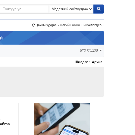
э”
Цахим хуудас 7 цагийн өмнө шинэчлэгдсэн.
АЙ
БҮХ СЭДЭВ
Шилдэг
•
Архив
.
цайгаа