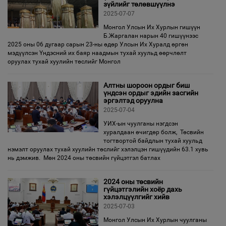
зүйлийг төлөвшүүлнэ
2025-07-07
Монгол Улсын Их Хурлын гишүүн
Б.Жаргалан нарын 40 гишүүнээс
2025 оны 06 дугаар сарын 23-ны өдөр Улсын Их Хуралд өргөн
мэдүүлсэн Үндэсний их баяр наадмын тухай хуульд өөрчлөлт
оруулах тухай хуулийн төслийг Монгол
Алтны шороон ордыг биш
үндсэн ордыг эдийн засгийн
эргэлтэд оруулна
2025-07-04
УИХ-ын чуулганы нэгдсэн
хуралдаан өчигдөр болж, Төсвийн
тогтвортой байдлын тухай хуульд
нэмэлт оруулах тухай хуулийн төслийг хэлэлцэн гишүүдийн 63.1 хувь
нь дэмжив. Мөн 2024 оны төсвийн гүйцэтгэл батлах
2024 оны төсвийн
гүйцэтгэлийн хоёр дахь
хэлэлцүүлгийг хийв
2025-07-03
Монгол Улсын Их Хурлын чуулганы