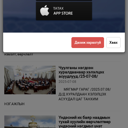
“Зээлийн хүүг бууруулах
хүрээнд авах зарим арга
Зурхай
хэмжээний тухай” УИХ-ын
тогтоолын төслийг эцэслэн
баталлаа
2025-07-09
Улсын Их Хурлын чуулганы
өнөөдрийн /2025.07.08/ үдээс хойших нэгдсэн
Дахиж харахгүй
Хаах
хуралдаанаар Нийслэл Улаанбаатар хотын замын хөдөлгөөний
түгжрэлийг бууруулах, гэр хорооллыг орон сууцжуулах тухай хуульд
нэмэлт, өөрчлөлт
Чуулганы нэгдсэн
хуралдаанаар хэлэлцэх
асуудлууд /25-07-08/
2025-07-08
МЯГМАР ГАРАГ /2025.07.08/
Д/Д ХУРАЛДААН ХЭЛЭЛЦЭХ
АСУУДАЛ ЦАГ ТАНХИМ
НЭГ.АЖЛЫН
Үндэсний их баяр наадмын
тухай хуулийн өөрчлөлтөөр
үндэсний нэгдмэл үнэт