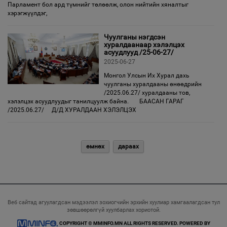
Парламент бол ард түмнийг төлөөлж, олон нийтийн хяналтыг
хэрэгжүүлдэг,
Чуулганы нэгдсэн
хуралдаанаар хэлэлцэх
асуудлууд /25-06-27/
2025-06-27
Монгол Улсын Их Хурал дахь
чуулганы хуралдааны өнөөдрийн
/2025.06.27/ хуралдааны тов,
хэлэлцэх асуудлуудыг танилцуулж байна. БААСАН ГАРАГ
/2025.06.27/ Д/Д ХУРАЛДААН ХЭЛЭЛЦЭХ
өмнөх
дараах
Веб сайтад агуулагдсан мэдээлэл зохиогчийн эрхийн хуулиар хамгаалагдсан тул
зөвшөөрөлгүй хуулбарлах хориотой.
COPYRIGHT © MMINFO.MN ALL RIGHTS RESERVED. POWERED BY