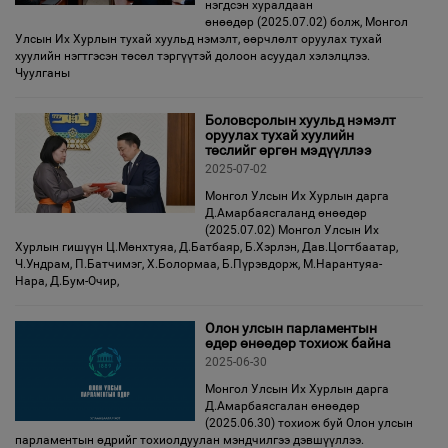
нэгдсэн хуралдаан
өнөөдөр (2025.07.02) болж, Монгол
Улсын Их Хурлын тухай хуульд нэмэлт, өөрчлөлт оруулах тухай
хуулийн нэгтгэсэн төсөл тэргүүтэй долоон асуудал хэлэлцлээ.
Чуулганы
Боловсролын хуульд нэмэлт
оруулах тухай хуулийн
төслийг өргөн мэдүүллээ
2025-07-02
Монгол Улсын Их Хурлын дарга
Д.Амарбаясгаланд өнөөдөр
(2025.07.02) Монгол Улсын Их
Хурлын гишүүн Ц.Мөнхтуяа, Д.Батбаяр, Б.Хэрлэн, Дав.Цогтбаатар,
Ч.Ундрам, П.Батчимэг, Х.Болормаа, Б.Пүрэвдорж, М.Нарантуяа-
Нара, Д.Бум-Очир,
Олон улсын парламентын
өдөр өнөөдөр тохиож байна
2025-06-30
Монгол Улсын Их Хурлын дарга
Д.Амарбаясгалан өнөөдөр
(2025.06.30) тохиож буй Олон улсын
парламентын өдрийг тохиолдуулан мэндчилгээ дэвшүүллээ.