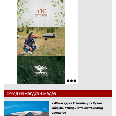
СҮҮЛД НЭМЭГДСЭН МЭДЭЭ
УИХ-ын дарга С.Бямбацогт Сутай
хайрхны тэнгэрийг тахих тахилгад
оролцлоо