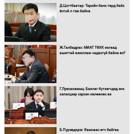
Д.Цогтбаатар: Төрийн банк төрд байх
ёстой л гэж байна
16 төрлийн эмийг нэг эх үүсвэрээс
худалдан авах журмыг баталлаа
Бүх шатанд хэмнэлтийн горимд
Ж.Галбадрах: МИАТ ТӨХК яагаад
шилжиж, найр наадам, зөвлөгөөн,
ашигтай ажиллаж чадахгүй байна вэ?
гадаад томилолтыг хориглолоо
Сайд нар төсвөө хэрхэн зарцуулах вэ?
Г.Лувсанжамц: Баялаг бүтээгчдэд энэ
хэлэлцээр хэрхэн нөлөөлөх вэ
Засгийн газрын ээлжит хуралдаан
болж байна
Б.Пүрэвдорж: Яамнаас өгч байгаа