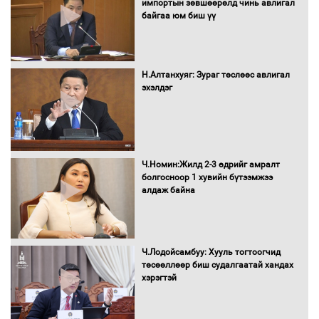
импортын зөвшөөрөлд чинь авлигал
байгаа юм биш үү
Автомашинд улсын дугаарын тэгш,
сондгойгоор шатахуун олгоно
Н.Алтанхуяг: Зураг төслөөс авлигал
эхэлдэг
Бага орлоготой иргэдийн орлогод
татвар ногдуулахгүй байх эрх зүйн
орчныг бүрдүүллээ
Ч.Номин:Жилд 2-3 өдрийг амралт
болгосноор 1 хувийн бүтээмжээ
алдаж байна
Хөшөө бүтсэн түүхийг өгүүлэх 7
баримт
Ч.Лодойсамбуу: Хууль тогтоогчид
төсөөллөөр биш судалгаатай хандах
хэрэгтэй
Хөвсгөл нуурын лусыг тахих төрийн
тахилгын ёслол боллоо