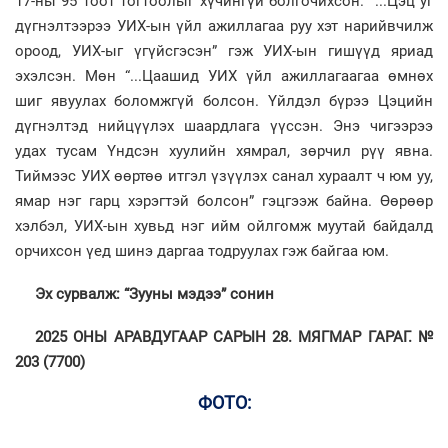
17-ны 95 тоот тогтоолыг хүчингүй болгочихсон. “...Цэц уг
дүгнэлтээрээ УИХ-ын үйл ажиллагаа руу хэт нарийвчилж
ороод, УИХ-ыг үгүйсгэсэн” гэж УИХ-ын гишүүд яриад
эхэлсэн. Мөн “...Цаашид УИХ үйл ажиллагаагаа өмнөх
шиг явуулах боломжгүй болсон. Үйлдэл бүрээ Цэцийн
дүгнэлтэд нийцүүлэх шаардлага үүссэн. Энэ чигээрээ
удах тусам Үндсэн хуулийн хямрал, зөрчил рүү явна.
Тиймээс УИХ өөртөө итгэл үзүүлэх санал хураалт ч юм уу,
ямар нэг гарц хэрэгтэй болсон” гэцгээж байна. Өөрөөр
хэлбэл, УИХ-ын хувьд нэг ийм ойлгомж муутай байдалд
орчихсон үед шинэ даргаа тодруулах гэж байгаа юм.
Эх сурвалж: “Зууны мэдээ” сонин
2025 ОНЫ АРАВДУГААР САРЫН 28. МЯГМАР ГАРАГ. №
203 (7700)
ФОТО: