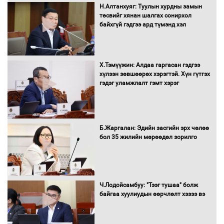
Автобензин, дизель түлшний онцгой
Н.Алтанхуяг: Туулын хурдны замын
албан татварыг тэглэлээ
төсвийг хянан шалгах сонирхол
байхгүй гэдгээ ард түмэнд хэл
Х.Тэмүүжин: Алдаа гаргасан гэдгээ
Санхүүгийн хэмнэлтийн горимд эрүүл
хүлээн зөвшөөрөх хэрэгтэй. Хүн гүтгэх
мэндийн салбар хамаарахгүй
гэдэг уламжлалт гэмт хэрэг
Нөөцийн махны худалдаа,
Б.Жаргалан: Эдийн засгийн эрх чөлөө
борлуулалтыг нээлттэй ил тод
бол 35 жилийн мөрөөдөл зорилго
болгоно
Монгол Улс “COP17”-д “Тал хээрийн
Ч.Лодойсамбуу: "Тээг тушаа" болж
төлөвлөгөө”-гөө танилцуулна
байгаа хуулиудын өөрчлөлт хэзээ вэ