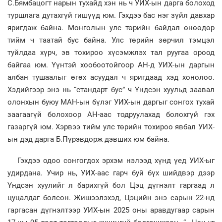
С.Бямбацогт нарын тухайд хэн нь ч УИХ-ын дарга болоход
туршлага дутахгүй гишүүд юм. Гэхдээ бас нэг зүйл давхар
яригдаж байна. Монголын улс төрийн байдал өнөөдөр
тийм ч таатай бус байна. Улс төрийн зөрчил тэмцэл
туйлдаа хүрч, эв тохироо хүсэмжлэх тал руугаа ороод
байгаа юм. Үүнтэй хообоотойгоор АН-д УИХ-ын даргын
албан тушаалыг өгөх асуудал ч яригдаад хэд хонолоо.
Хэдийгээр энэ нь “стандарт бус” ч Үндсэн хуульд заавал
олонхын буюу МАН-ын бүлэг УИХ-ын даргыг сонгох тухай
заагаагүй болохоор АН-аас тодруулахад болохгүй гэх
газаргүй юм. Хэрвээ тийм улс төрийн тохироо явбал УИХ-
ын дэд дарга Б.Пүрэвдорж дэвших юм байна.
Гэхдээ одоо сонгогдох эрхэм нэлээд хүнд үед УИХ-ыг
удирдана. Учир нь, УИХ-аас гарч буй бүх шийдвэр дээр
Үндсэн хуулийг л барихгүй бол Цэц дүгнэлт гаргаад л
цуцалдаг болсон. Жишээлэхэд, Цэцийн энэ сарын 22-нд
гаргасан дүгнэлтээр УИХ-ын 2025 оны аравдугаар сарын