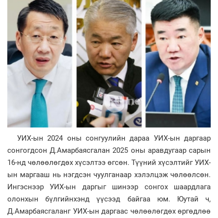
УИХ-ын 2024 оны сонгуулийн дараа УИХ-ын даргаар
сонгогдсон Д.Амарбаясгалан 2025 оны аравдугаар сарын
16-нд чөлөөлөгдөх хүсэлтээ өгсөн. Түүний хүсэлтийг УИХ-
ын маргааш нь нэгдсэн чуулганаар хэлэлцэж чөлөөлсөн.
Ингэснээр УИХ-ын даргыг шинээр сонгох шаардлага
олонхын бүлгийнхэнд үүсээд байгаа юм. Юутай ч,
Д.Амарбаясгаланг УИХ-ын даргаас чөлөөлөгдөх өргөдлөө