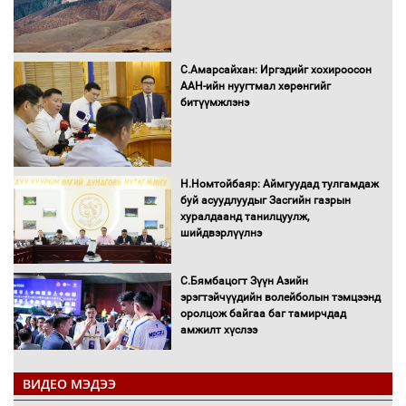
С.Амарсайхан: Иргэдийг хохироосон
ААН-ийн нуугтмал хөрөнгийг
битүүмжлэнэ
Н.Номтойбаяр: Аймгуудад тулгамдаж
буй асуудлуудыг Засгийн газрын
хуралдаанд танилцуулж,
шийдвэрлүүлнэ
С.Бямбацогт Зүүн Азийн
эрэгтэйчүүдийн волейболын тэмцээнд
оролцож байгаа баг тамирчдад
амжилт хүслээ
ВИДЕО МЭДЭЭ