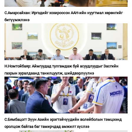
С.Амарсайхан: Иргэдийг хохироосон ААН-ийн нуугтмал хөрөнгийг
битүүмжлэнэ
Н.Номтойбаяр: Аймгуудад тулгамдаж буй асуудлуудыг Засгийн
газрын хуралдаанд танилцуулж, шийдвэрлүүлнэ
С.Бямбацогт Зүүн Азийн эрэгтэйчүүдийн волейболын тэмцээнд
оролцож байгаа баг тамирчдад амжилт хүслээ