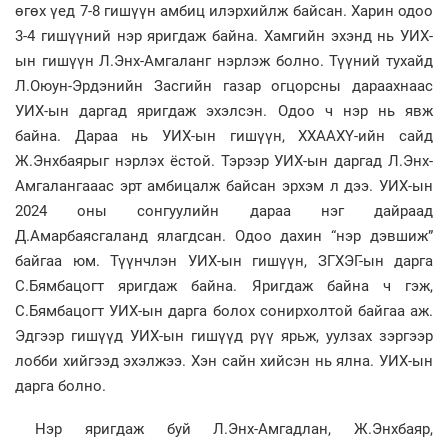
өгөх үед 7-8 гишүүн амбиц илэрхийлж байсан. Харин одоо
3-4 гишүүний нэр яригдаж байна. Хамгийн эхэнд нь УИХ-
ын гишүүн Л.Энх-Амгаланг нэрлэж болно. Түүний тухайд
Л.Оюун-Эрдэнийн Засгийн газар огцорсны дараахнаас
УИХ-ын даргад яригдаж эхэлсэн. Одоо ч нэр нь явж
байна. Дараа нь УИХ-ын гишүүн, ХХААХҮ-ийн сайд
Ж.Энхбаярыг нэрлэх ёстой. Тэрээр УИХ-ын даргад Л.Энх-
Амгалангааас эрт амбицалж байсан эрхэм л дээ. УИХ-ын
2024 оны сонгуулийн дараа нэг дайраад
Д.Амарбаясгаланд ялагдсан. Одоо дахин “нэр дэвшиж”
байгаа юм. Түүнчлэн УИХ-ын гишүүн, ЗГХЭГ-ын дарга
С.Бямбацогт яригдаж байна. Яригдаж байна ч гэж,
С.Бямбацогт УИХ-ын дарга болох сонирхолтой байгаа аж.
Эдгээр гишүүд УИХ-ын гишүүд рүү ярьж, уулзах зэргээр
лобби хийгээд эхэлжээ. Хэн сайн хийсэн нь ялна. УИХ-ын
дарга болно.
Нэр яригдаж буй Л.Энх-Амгадлан, Ж.Энхбаяр,