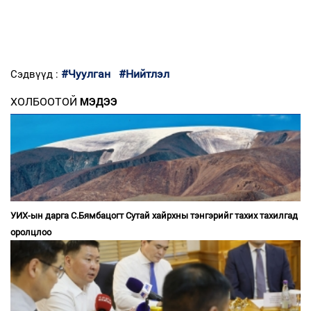
#Чуулган
#Нийтлэл
Сэдвүүд :
ХОЛБООТОЙ
МЭДЭЭ
УИХ-ын дарга С.Бямбацогт Сутай хайрхны тэнгэрийг тахих тахилгад
оролцлоо