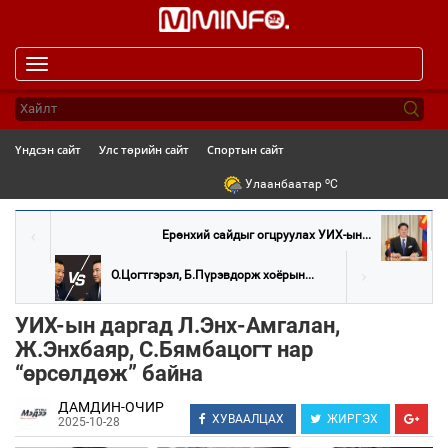
Toggle
navigation
Үндсэн сайт
Улс төрийн сайт
Спортын сайт
o
Улаанбаатар
C
Ерөнхий сайдыг огцруулах УИХ-ын...
О.Цогтгэрэл, Б.Пүрэвдорж хоёрын...
УИХ-ын даргад Л.Энх-Амгалан,
Ж.Энхбаяр, С.Бямбацогт нар
“өрсөлдөж” байна
ДАМДИН-ОЧИР
ХУВААЛЦАХ
ЖИРГЭХ
2025-10-28