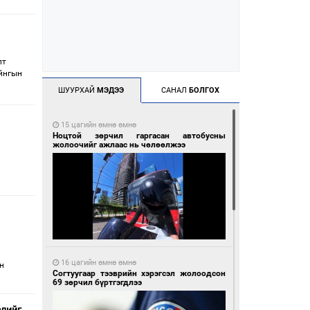
лт
айнгын
ШУУРХАЙ
МЭДЭЭ
САНАЛ
БОЛГОХ
15 цагийн өмнө өмнө
Ноцтой зөрчил гаргасан автобусны
жолоочийг ажлаас нь чөлөөлжээ
16 цагийн өмнө өмнө
н
Согтуугаар тээврийн хэрэгсэл жолоодсон
69 зөрчил бүртгэгдлээ
слийг