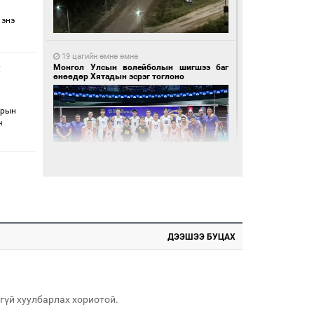
 энэ
19 цагийн өмнө өмнө
Монгол Улсын волейболын шигшээ баг
өнөөдөр Хятадын эсрэг тоглоно
зрын
ч
19 цагийн өмнө өмнө
Өнөөдөр сондгой тоогоор төгссөн улсын
дугаартай автомашинтай иргэдэд шатахуун
олгоно
ДЭЭШЭЭ БУЦАХ
гүй хуулбарлах хориотой.