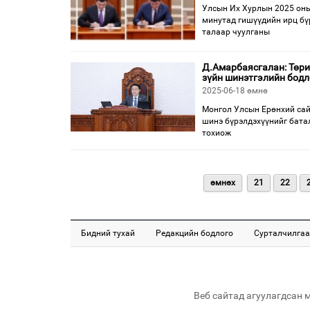
Улсын Их Хурлын 2025 оны
минутад гишүүдийн ирц бүр
талаар чуулганы
Д.Амарбаясгалан: Төри
зүйн шинэтгэлийн бодл
2025-06-18 өмнө
Монгол Улсын Ерөнхий сай
шинэ бүрэлдэхүүнийг батал
тохиож
өмнөх
21
22
Бидний тухай
Редакцийн бодлого
Сурталчилгаа
Веб сайтад агуулагдсан 