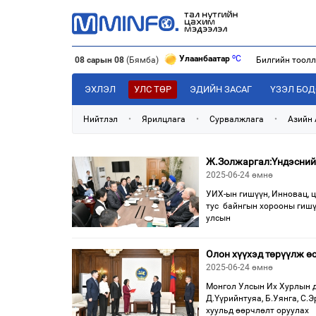
o
Улаанбаатар
C
08 сарын 08
(Бямба)
Билгийн тоол
o
Дархан
C
o
Эрдэнэт
C
o
Улаанбаатар
C
ЭХЛЭЛ
УЛС ТӨР
ЭДИЙН ЗАСАГ
ҮЗЭЛ БО
Нийтлэл
•
Ярилцлага
•
Сурвалжлага
•
Азийн
Ж.Золжаргал:Үндэсний
2025-06-24 өмнө
УИХ-ын гишүүн, Инновац, 
тус байнгын хорооны гишү
улсын
Олон хүүхэд төрүүлж ө
2025-06-24 өмнө
Монгол Улсын Их Хурлын д
Д.Үүрийнтуяа, Б.Уянга, С.
хуульд өөрчлөлт оруулах