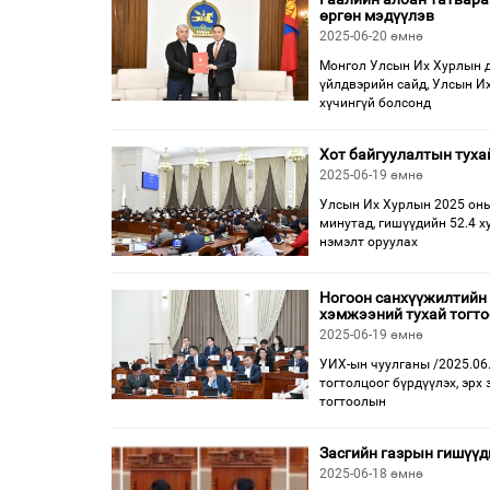
өргөн мэдүүлэв
2025-06-20 өмнө
Монгол Улсын Их Хурлын да
үйлдвэрийн сайд, Улсын И
хүчингүй болсонд
Хот байгуулалтын туха
2025-06-19 өмнө
Улсын Их Хурлын 2025 оны
минутад, гишүүдийн 52.4 х
нэмэлт оруулах
Ногоон санхүүжилтийн 
хэмжээний тухай тогто
2025-06-19 өмнө
УИХ-ын чуулганы /2025.06
тогтолцоог бүрдүүлэх, эрх
тогтоолын
Засгийн газрын гишүүд
2025-06-18 өмнө