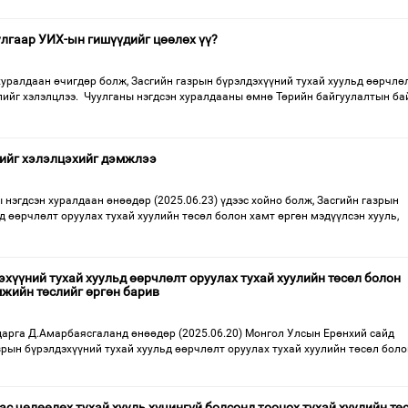
улгаар УИХ-ын гишүүдийг цөөлөх үү?
хуралдаан өчигдөр болж, Засгийн газрын бүрэлдэхүүний тухай хуульд өөрчлө
слийг хэлэлцлээ. Чуулганы нэгдсэн хуралдааны өмнө Төрийн байгуулалтын б
лийг хэлэлцэхийг дэмжлээ
нэгдсэн хуралдаан өнөөдөр (2025.06.23) үдээс хойно болж, Засгийн газрын
д өөрчлөлт оруулах тухай хуулийн төсөл болон хамт өргөн мэдүүлсэн хууль,
эхүүний тухай хуульд өөрчлөлт оруулах тухай хуулийн төсөл болон
мжийн төслийг өргөн барив
арга Д.Амарбаясгаланд өнөөдөр (2025.06.20) Монгол Улсын Ерөнхий сайд
рын бүрэлдэхүүний тухай хуульд өөрчлөлт оруулах тухай хуулийн төсөл боло
с чөлөөлөх тухай хууль хүчингүй болсонд тооцох тухай хуулийн тө