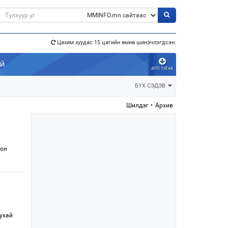
Цахим хуудас 15 цагийн өмнө шинэчлэгдсэн.
АЙ
АПП ТАТАХ
э”
БҮХ СЭДЭВ
Шилдэг
•
Архив
лон
тухай