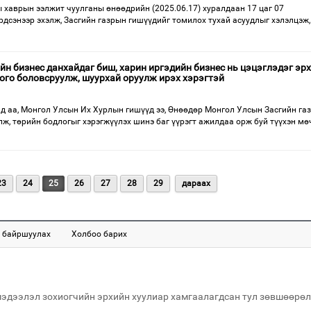
 хаврын ээлжит чуулганы өнөөдрийн (2025.06.17) хуралдаан 17 цаг 07
дсэнээр эхэлж, Засгийн газрын гишүүдийг томилох тухай асуудлыг хэлэлцэж,
йн бизнес данхайдаг биш, харин иргэдийн бизнес нь цэцэглэдэг эрх
ого боловсруулж, шуурхай оруулж ирэх хэрэгтэй
д аа, Монгол Улсын Их Хурлын гишүүд ээ, Өнөөдөр Монгол Улсын Засгийн га
ж, төрийн бодлогыг хэрэгжүүлэх шинэ баг үүрэгт ажилдаа орж буй түүхэн мө
23
24
25
26
27
28
29
дараах
 байршуулах
Холбоо барих
мэдээлэл зохиогчийн эрхийн хуулиар хамгаалагдсан тул зөвшөөрөл