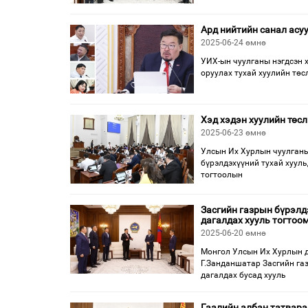
Ард нийтийн санал асу
2025-06-24 өмнө
УИХ-ын чуулганы нэгдсэн 
оруулах тухай хуулийн тө
Хэд хэдэн хуулийн төс
2025-06-23 өмнө
Улсын Их Хурлын чуулганы 
бүрэлдэхүүний тухай хууль
тогтоолын
Засгийн газрын бүрэлд
дагалдах хууль тогтоо
2025-06-20 өмнө
Монгол Улсын Их Хурлын д
Г.Занданшатар Засгийн газ
дагалдах бусад хууль
Гаалийн албан татвараа