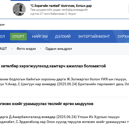
“С.Зоригийн талбай” болгочих, Хотын дарга аа?
Төв шуудангийн урдах талбайд өнөөдрийг
хүртэл 27 жил байрласан С.Зориг
лын
“Нутаг заагдсан” С.Зориг
С.Зориг агсны хөшөө Төв шуудангийн
өмнөх, нэгэн цагт АН-ын төв байр хэмээгдэж
ДОЛ
СПОРТ
НИЙГЭМ
ДЭЛХИЙ
ЭНТЕРТАЙНМЭНТ
ЗУРХ
МАН-ын 50 настнууд Хөвсгөлд, 40 настнууд нь Хэнтийд “хуралджэ
Энэ зуны туршид монголчууд эдийн засгийн
 АШТ
•
Фото мэдээ
•
Оддын амьдрал
хямралыг утгаар нь эдэлсээр
Эрх зүйн үндэслэл нь тодорхойгүй “гадаад элч нарын” томилгоо
 хөтөлбөр хэрэгжүүлэхэд хамтарч ажиллах боломжтой
Сүүлийн үед Улаанбаатар болон аймгуудаас
дэлхийн хотуудад биет төлөөлөгч
цахим бодлогын байнгын хорооны дарга Ж.Золжаргал болон УИХ-ын гишүүн,
үн Ч.Анар, С.Цэнгүүн нар өнөөдөр (2025.06.24) Британийн парламент дахь О
сгөсөн эхийг урамшуулах төслийг өргөн мэдүүлэв
арга Д.Амарбаясгаланд өнөөдөр (2025.06.24) Улсын Их Хурлын гишүүн
Эрдэнэбат, С.Эрдэнэболд нар Олон хүүхэд төрүүлж өсгөсөн эхийг урамшуулах 