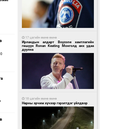
17 цагийн өмнө өмнө
в
Ирландын алдарт Boyzone хамтлагийн
гишүүн Ronan Keating Монголд анх удаа
дуулна
00
га
18 цагийн өмнө өмнө
н
Нарны эрчим хүчээр гэрэлтдэг үйлдвэр
в