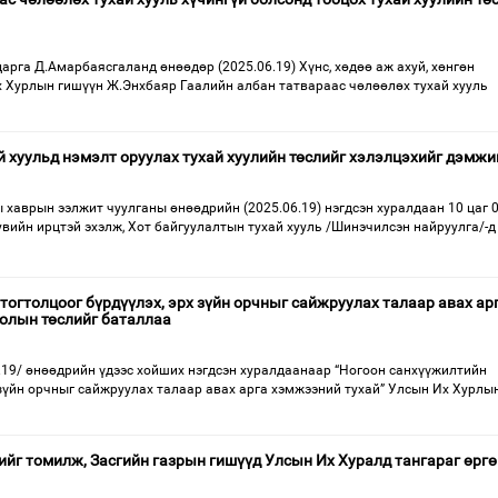
рга Д.Амарбаясгаланд өнөөдөр (2025.06.19) Хүнс, хөдөө аж ахуй, хөнгөн
х Хурлын гишүүн Ж.Энхбаяр Гаалийн албан татвараас чөлөөлөх тухай хууль
й хуульд нэмэлт оруулах тухай хуулийн төслийг хэлэлцэхийг дэмжи
 хаврын ээлжит чуулганы өнөөдрийн (2025.06.19) нэгдсэн хуралдаан 10 цаг 
увийн ирцтэй эхэлж, Хот байгуулалтын тухай хууль /Шинэчилсэн найруулга/-д
тогтолцоог бүрдүүлэх, эрх зүйн орчныг сайжруулах талаар авах ар
олын төслийг баталлаа
.19/ өнөөдрийн үдээс хойших нэгдсэн хуралдаанаар “Ногоон санхүүжилтийн
 зүйн орчныг сайжруулах талаар авах арга хэмжээний тухай” Улсын Их Хурлы
ийг томилж, Засгийн газрын гишүүд Улсын Их Хуралд тангараг өргө