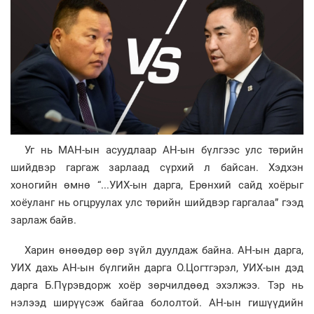
Уг нь МАН-ын асуудлаар АН-ын бүлгээс улс төрийн
шийдвэр гаргаж зарлаад сүрхий л байсан. Хэдхэн
хоногийн өмнө “...УИХ-ын дарга, Ерөнхий сайд хоёрыг
хоёуланг нь огцруулах улс төрийн шийдвэр гаргалаа” гээд
зарлаж байв.
Харин өнөөдөр өөр зүйл дуулдаж байна. АН-ын дарга,
УИХ дахь АН-ын бүлгийн дарга О.Цогтгэрэл, УИХ-ын дэд
дарга Б.Пүрэвдорж хоёр зөрчилдөөд эхэлжээ. Тэр нь
нэлээд ширүүсэж байгаа бололтой. АН-ын гишүүдийн