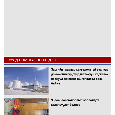
СҮҮЛД НЭМЭГДСЭН МЭДЭЭ
Засгийн газраас хөнгөлөлттэй зээлээр
дэмжсэний үр дүнд шатахуун хадгалах
савнууд эхнээсээ ашиглалтад орж
байна
“Цааснаас чөлөөлье” зөвлөлдөх
хэлэлцүүлэг боллоо