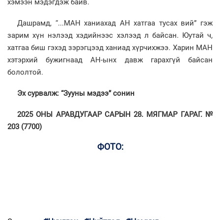
хэмээн мэдэгдэж байв.
Дашрамд, “...МАН ханиахад АН хатгаа тусах вий” гэж
зарим хүн нэлээд хэдийнээс хэлээд л байсан. Юутай ч,
хатгаа биш гэхэд зэрэгцээд ханиад хүрчихжээ. Харин МАН
хэтэрхий бужигнаад АН-ынх давж гарахгүй байсан
бололтой.
Эх сурвалж: “Зууны мэдээ” сонин
2025 ОНЫ АРАВДУГААР САРЫН 28. МЯГМАР ГАРАГ. №
203 (7700)
ФОТО: