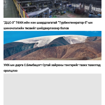
"ДЦС-3” ТӨХК-ийн нэн шаардлагатай “Турбингенератор-5”-ын
шинэчлэлийн төсвийг шийдвэрлэхээр болов
УИХ-ын дарга С.Бямбацогт Сутай хайрхны тэнгэрийг тахих тахилгад
оролцлоо