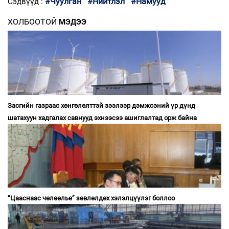
#Чуулган
#Нийтлэл
#Намууд
Сэдвүүд :
ХОЛБООТОЙ
МЭДЭЭ
Засгийн газраас хөнгөлөлттэй зээлээр дэмжсэний үр дүнд
шатахуун хадгалах савнууд эхнээсээ ашиглалтад орж байна
“Цааснаас чөлөөлье” зөвлөлдөх хэлэлцүүлэг боллоо