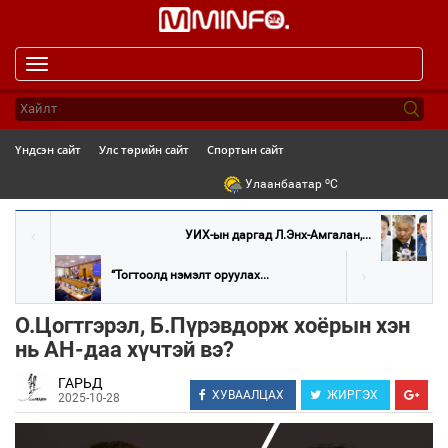
Toggle
navigation
Үндсэн сайт
Улс төрийн сайт
Спортын сайт
o
Улаанбаатар
C
УИХ-ын даргад Л.Энх-Амгалан,...
“Тогтоолд нэмэлт оруулах...
О.Цогтгэрэл, Б.Пүрэвдорж хоёрын хэн
нь АН-даа хүчтэй вэ?
ГАРЬД
ХУВААЛЦАХ
ЖИРГЭХ
2025-10-28