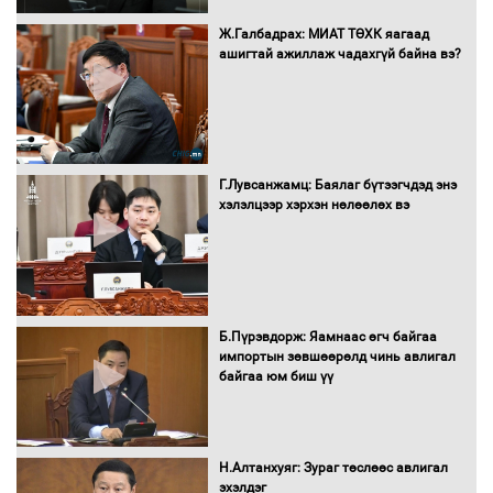
Ж.Галбадрах: МИАТ ТӨХК яагаад
ашигтай ажиллаж чадахгүй байна вэ?
Нөөцийн махны худалдаа,
борлуулалтыг нээлттэй ил тод
болгоно
Г.Лувсанжамц: Баялаг бүтээгчдэд энэ
Монгол Улс “COP17”-д “Тал хээрийн
хэлэлцээр хэрхэн нөлөөлөх вэ
төлөвлөгөө”-гөө танилцуулна
16 төрлийн эмийг нэг эх үүсвэрээс
худалдан авах журмыг баталлаа
Б.Пүрэвдорж: Яамнаас өгч байгаа
импортын зөвшөөрөлд чинь авлигал
байгаа юм биш үү
Бүх шатанд хэмнэлтийн горимд
шилжиж, найр наадам, зөвлөгөөн,
Н.Алтанхуяг: Зураг төслөөс авлигал
гадаад томилолтыг хориглолоо
эхэлдэг