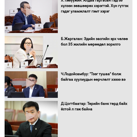
Х.Тэмүүжин: Алдаа гаргасан гэдгээ
Н.Номтойбаяр: Аймгуудад тулгамдаж
хүлээн зөвшөөрөх хэрэгтэй. Хүн гүтгэх
буй асуудлуудыг Засгийн газрын
гэдэг уламжлалт гэмт хэрэг
хуралдаанд танилцуулж,
шийдвэрлүүлнэ
С.Бямбацогт Зүүн Азийн
Б.Жаргалан: Эдийн засгийн эрх чөлөө
эрэгтэйчүүдийн волейболын тэмцээнд
бол 35 жилийн мөрөөдөл зорилго
оролцож байгаа баг тамирчдад
амжилт хүслээ
Ч.Лодойсамбуу: "Тээг тушаа" болж
байгаа хуулиудын өөрчлөлт хэзээ вэ
Автобензин, дизель түлшний онцгой
албан татварыг тэглэлээ
Д.Цогтбаатар: Төрийн банк төрд байх
ёстой л гэж байна
Санхүүгийн хэмнэлтийн горимд эрүүл
мэндийн салбар хамаарахгүй