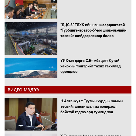
"ДЦС-3” ТӨХК-ийн нэн шаардлагатай
“Турбингенератор-5”-ын шинэчлэлийн
төсвийг шийдвэрлэхээр болов
УИХ-ын дарга С.Бямбацогт Сутай
хайрхны тэнгэрийг тахих тахилгад
оролцлоо
ВИДЕО МЭДЭЭ
С.Амарсайхан: Иргэдийг хохироосон
Н.Алтанхуяг: Туулын хурдны замын
ААН-ийн нуугтмал хөрөнгийг
төсвийг хянан шалгах сонирхол
битүүмжлэнэ
байхгүй гэдгээ ард түмэнд хэл