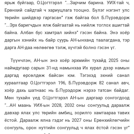
ярьж буйгаар, О.Цогтгэрэл “...Зарчим барина. УИХ-тай ч,
Ерөнхий сайдтай ч хариуцлага тооцно. Бүлэг нэгэнт улс
төрийн шийдвэр гаргасан” гэж байгаа бол Б.Пүрэвдорж
“...Эрх баригчдын ялж байгаатай нь нийлж тоглох ашигтай
байна. Албан бус хамтрал хийнэ” гэсэн байна. Энэ хоёр
даргын хэнийх нь байр суурь АН-ынханд таалагдана, тэр
дарга АН-даа нөлөөгөө тэлж, хүчтэй болно гэсэн үг.
Түүнчлэн, АН-ын энэ хоёр эрхмийн тухайд 2025 оны
наймдугаар сарын 31-нд намынхаа Их хурал дээр намын
даргад өрсөлдөж байсан юм. Тэгэхэд эхний санал
хураалтаар О.Цогтгэрэл 196, Б.Пүрэвдорж 82 санал авч,
хоёр дахь шатнаас нь Б.Пүрэдорж нэрээ татсан байдаг.
Мөн тухайн үед О.Цогтгэрэл АН-ын даргаар сонгогдоод
“...АН маань УИХ-ын 2028, 2032 оны сонгуульд дараалж
давхар ялах улс төрийн амбиц, зорилго хамтаараа тавих
ёстой. Дараалж ялна гэдэг нь 2027 оны Ерөнхийлөгчийн
сонгууль, орон нутгийн сонгуульд ч ялах ёстой гэсэн үг”