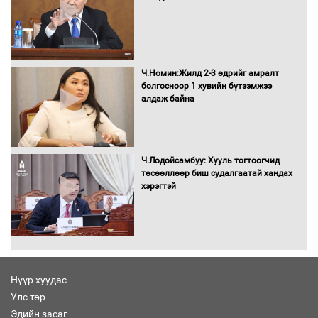
Сайд нар төсвөө хэрхэн зарцуулах вэ?
Ч.Номин:Жилд 2-3 өдрийг амралт
болгосноор 1 хувийн бүтээмжээ
алдаж байна
Засгийн газрын ээлжит хуралдаан
болж байна
Ч.Лодойсамбуу: Хууль тогтоогчид
төсөөллөөр биш судалгаатай хандах
хэрэгтэй
Автомашинд улсын дугаарын тэгш,
сондгойгоор шатахуун олгоно
Нүүр хуудас
Улс төр
Бага орлоготой иргэдийн орлогод
Эдийн засаг