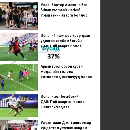
Улаанбаатар Амазонс баг
"Jinan Women's Series"
тэмцээний аварга боллоо
Испанийн шигшээ хоёр дахь
удаагаа хөлбөмбөгийн
ДАШТ-ий аварга болов
Арван гоол орсон хүрэл
медалийн төлөөх
тоглолтод Англичууд яллаа
Испани хөлбөмбөгийн
ДАШТ-ий аваргын төлөө
шалгарч үлдлээ
Улсын заан Д.Алтанцоожид
хүндэтгэл үзүүлэх наадам