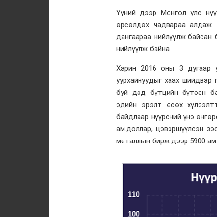
Үүний дээр Монгол улс нү
өрсөлдөх чадвараа алдаж 
дангаараа нийлүүлж байсан 
нийлүүлж байна.
Харин 2016 оны 3 дугаар 
уурхайнуудыг хаах шийдвэр 
буй дэд бүтцийн бүтээн ба
эдийн эрэлт өсөх хүлээлт
байдлаар нүүрсний үнэ өнгөрс
ам.доллар, цэвэршүүлсэн зэ
металлын бирж дээр 5900 ам.