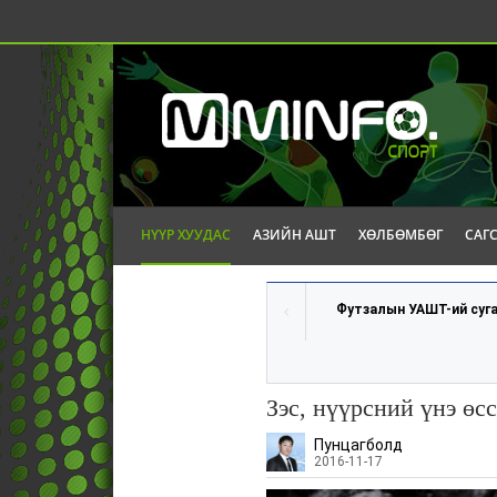
НҮҮР ХУУДАС
АЗИЙН АШТ
ХӨЛБӨМБӨГ
САГ
Футзалын УАШТ-ий суга
Зэс, нүүрсний үнэ өс
Пунцагболд
2016-11-17