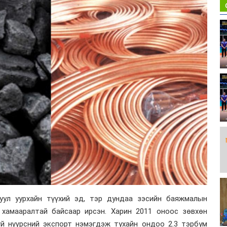
уул уурхайн түүхий эд, тэр дундаа зэсийн баяжмалын
хамааралтай байсаар ирсэн. Харин 2011 оноос зөвхөн
үй нүүрсний экспорт нэмэгдэж тухайн ондоо 2.3 тэрбум