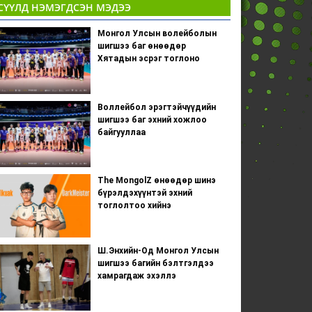
СҮҮЛД НЭМЭГДСЭН МЭДЭЭ
Монгол Улсын волейболын
шигшээ баг өнөөдөр
Хятадын эсрэг тоглоно
Воллейбол эрэгтэйчүүдийн
шигшээ баг эхний хожлоо
байгууллаа
The MongolZ өнөөдөр шинэ
бүрэлдэхүүнтэй эхний
тоглолтоо хийнэ
Ш.Энхийн-Од Монгол Улсын
шигшээ багийн бэлтгэлдээ
хамрагдаж эхэллэ