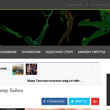
Үндсэн сайт
|
Улс төрийн с
САНБӨМБӨГ
ОЛИМПИЗМ
ҮНДЭСНИЙ СПОРТ
БӨХИЙН ТӨРЛҮҮД
лааг...
Марк Газолын хожлын шидэлтийн...
сөөр байна
ХУВААЛЦАХ
ЖИРГЭХ