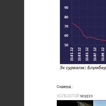
Сэдвүүд :
ХОЛБООТОЙ
МЭДЭЭ