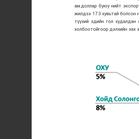
ам.доллар буюу нийт экспор
жилдээ 17.3 хувьтай болсон 
түүхий эдийн гол худалдан
холбоотойгоор дэлхийн зах з