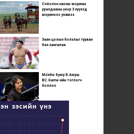
Соёолон насны морины
уралдааны үеэр 3 хүүхэд
мориноос унажээ
Заан цолын болзлыг гурван
бөх хангалаа
Mzinho буюу Б.Аюуш
BC.Game-ийн тоглогч
боллоо