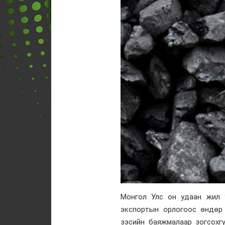
Монгол Улс он удаан жил 
экспортын орлогоос өндөр 
зэсийн баяжмалаар зогсохг