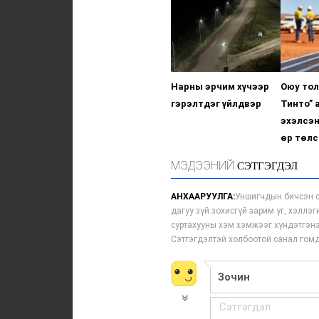
Нарны эрчим хүчээр
Оюу тол
гэрэлтдэг үйлдвэр
Тинто” 
эхэлсэн
өр төлс
МЭДЭЭНИЙ
СЭТГЭГДЭЛ
АНХААРУУЛГА:
Уншигчдын бичсэн с
дагуу зүй зохисгүй зарим үг, хэллэ
суртахууны хэм хэмжээг хүндэтгэнэ
Сэтгэгдэлтэй холбоотой санал го