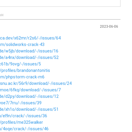
ан
2023-06-06
ica.dev/x62mr/r2s6/-/issues/64
om/solidworks-crack-43
g.de/w5jb/download/-/issues/16
g.de/a4nx/download/-/issues/52
1c61b/9ovg/-/issues/5
profiles/brandonantonitis
com/phpstorm-crack-m6
.snu.ac.kr/56r9/download/-/issues/24
len.moe/6fkq/download/-/issues/7
g.de/d2py/download/-/issues/12
8yoe7/7rru/-/issues/39
g.de/xh1o/download/-/issues/51
m/el9n/crack/-/issues/36
/profiles/me325walker
om/4oqe/crack/-/issues/46