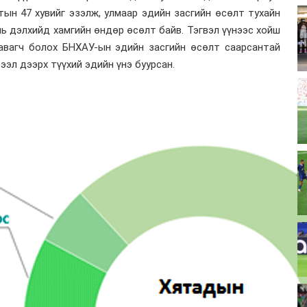
тын 47 хувийг эзэлж, улмаар эдийн засгийн өсөлт тухайн
нь дэлхийд хамгийн өндөр өсөлт байв. Тэгвэл үүнээс хойш
 авагч болох БНХАУ-ын эдийн засгийн өсөлт саарсантай
ээл дээрх түүхий эдийн үнэ буурсан.