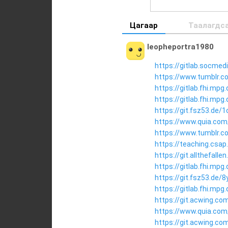
Цагаар
Таалагдс
leopheportra1980
https://gitlab.socmed
https://www.tumblr.c
https://gitlab.fhi.mp
https://gitlab.fhi.mp
https://git.fsz53.de/
https://www.quia.com/
https://www.tumblr.
https://teaching.csap
https://git.allthefal
https://gitlab.fhi.mp
https://git.fsz53.de/
https://gitlab.fhi.mp
https://git.acwing.co
https://www.quia.com
https://git.acwing.c