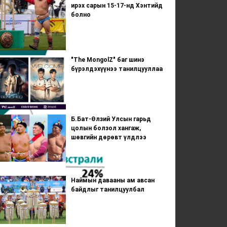
ирэх сарын 15-17-нд Хэнтийд
болно
"The MongolZ" баг шинэ
бүрэлдэхүүнээ танилцууллаа
Б.Бат-Өлзий Улсын гарьд
цолын болзол хангаж,
шөвгийн дөрөвт үлдлээ
Наймын давааны ам авсан
байдлыг танилцуулбал