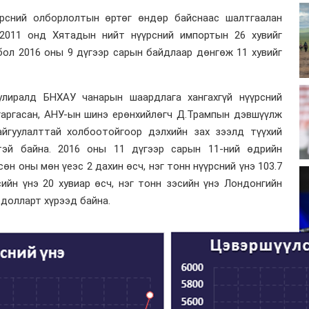
үрсний олборлолтын өртөг өндөр байснаас шалтгаалан
2011 онд Хятадын нийт нүүрсний импортын 26 хувийг
бол 2016 оны 9 дүгээр сарын байдлаар дөнгөж 11 хувийг
улиралд БНХАУ чанарын шаардлага хангахгүй нүүрсний
гаргасан, АНУ-ын шинэ ерөнхийлөгч Д.Трампын дэвшүүлж
йгуулалттай холбоотойгоор дэлхийн зах зээлд түүхий
тэй байна. 2016 оны 11 дүгээр сарын 11-ний өдрийн
өн оны мөн үеэс 2 дахин өсч, нэг тонн нүүрсний үнэ 103.7
сийн үнэ 20 хувиар өсч, нэг тонн зэсийн үнэ Лондонгийн
долларт хүрээд байна.