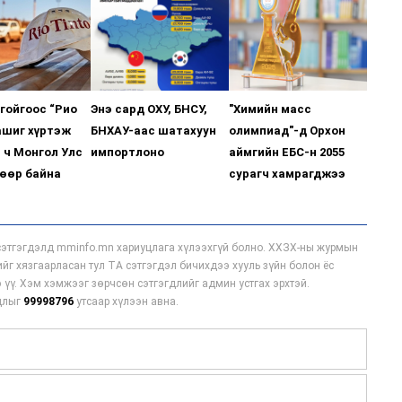
гойгоос “Рио
Энэ сард ОХУ, БНСУ,
"Химийн масс
ашиг хүртэж
БНХАУ-аас шатахуун
олимпиад"-д Орхон
 ч Монгол Улс
импортлоно
аймгийн ЕБС-н 2055
өөр байна
сурагч хамрагджээ
этгэгдэлд mminfo.mn хариуцлага хүлээхгүй болно. ХХЗХ-ны журмын
гийг хязгаарласан тул ТА сэтгэгдэл бичихдээ хууль зүйн болон ёс
 үү. Хэм хэмжээг зөрчсөн сэтгэгдлийг админ устгах эрхтэй.
мдлыг
99998796
утсаар хүлээн авна.