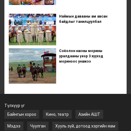
Наймын давааны ам авсан
байдлыг танилцуулбал
Соёолон насны морины
уралдааны үеэр 3 хүүхэд
мориноос унажээ
Түлхүүр үг
Байнгын хороо
Кино, театр
Азийн АШТ
Мэдээ
Чуулган
Хууль зүй, дотоод хэргийн яам