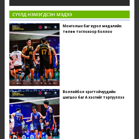
СҮҮЛД НЭМЭГДСЭН МЭДЭЭ
Монголын баг хүрэл медалийн
төлөө тоглохоор боллоо
Воллейбол эрэгтэйчүүдийн
шигшээ баг А хэсгийг тэргүүллээ