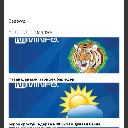
Сэдвүүд :
ХОЛБООТОЙ
МЭДЭЭ
Таван шар мэнгэтэй хөх бар өдөр
Бороо орохгүй, өдөртөө 30-32 хэм дулаан байна