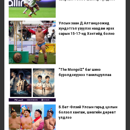
Улсын заан Д.Алтанцоожид
хүндэтгэл үзүүлэх наадам ирэх
сарын 15-17-нд Хэнтийд болно
"The MongolZ" баг шинэ
бүрэлдэхүүнээ танилцууллаа
Б.Бат-Өлзий Улсын гарьд цолын
болзол хангаж, шөвгийн дөрөвт
үлдлээ