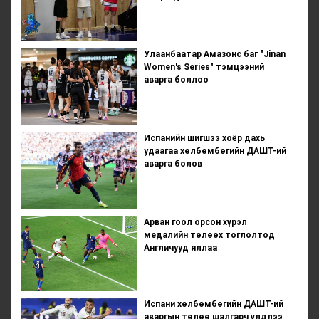
Улаанбаатар Амазонс баг "Jinan
Women's Series" тэмцээний
аварга боллоо
Испанийн шигшээ хоёр дахь
удаагаа хөлбөмбөгийн ДАШТ-ий
аварга болов
Арван гоол орсон хүрэл
медалийн төлөөх тоглолтод
Англичууд яллаа
Испани хөлбөмбөгийн ДАШТ-ий
аваргын төлөө шалгарч үлдлээ