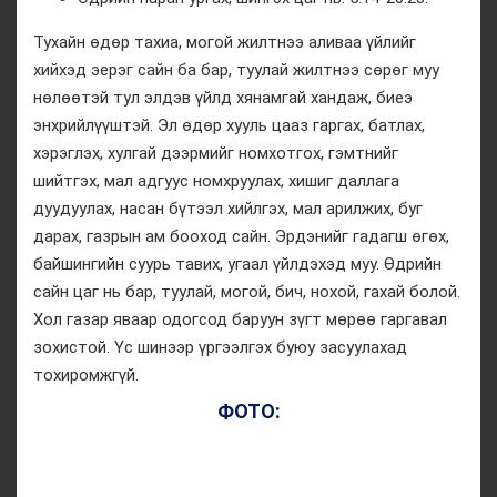
Тухайн өдөр тахиа, могой жилтнээ аливаа үйлийг
хийхэд эерэг сайн ба бар, туулай жилтнээ сөрөг муу
нөлөөтэй тул элдэв үйлд хянамгай хандаж, биеэ
энхрийлүүштэй. Эл өдөр хууль цааз гаргах, батлах,
хэрэглэх, хулгай дээрмийг номхотгох, гэмтнийг
шийтгэх, мал адгуус номхруулах, хишиг даллага
дуудуулах, насан бүтээл хийлгэх, мал арилжих, буг
дарах, газрын ам бооход сайн. Эрдэнийг гадагш өгөх,
байшингийн суурь тавих, угаал үйлдэхэд муу. Өдрийн
сайн цаг нь бар, туулай, могой, бич, нохой, гахай болой.
Хол газар яваар одогсод баруун зүгт мөрөө гаргавал
зохистой. Үс шинээр үргээлгэх буюу засуулахад
тохиромжгүй.
ФОТО: