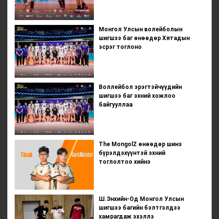
Монгол Улсын волейболын
шигшээ баг өнөөдөр Хятадын
эсрэг тоглоно
Воллейбол эрэгтэйчүүдийн
шигшээ баг эхний хожлоо
байгууллаа
The MongolZ өнөөдөр шинэ
бүрэлдэхүүнтэй эхний
тоглолтоо хийнэ
Ш.Энхийн-Од Монгол Улсын
шигшээ багийн бэлтгэлдээ
хамрагдаж эхэллэ