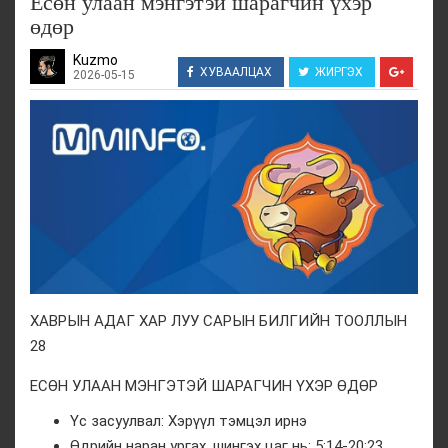
Есөн улаан мэнгэтэй шарагчин үхэр
өдөр
Kuzmo
ХУВААЛЦАХ
ЖИРГЭХ
2026-05-15
ХАВРЫН АДАГ ХАР ЛУУ САРЫН БИЛГИЙН ТООЛЛЫН
28
ЕСӨН УЛААН МЭНГЭТЭЙ ШАРАГЧИН ҮХЭР ӨДӨР
Үс засуулвал: Хэрүүл тэмцэл ирнэ
Өдрийн наран ургах, шингэх цаг нь: 5:14-20:23.