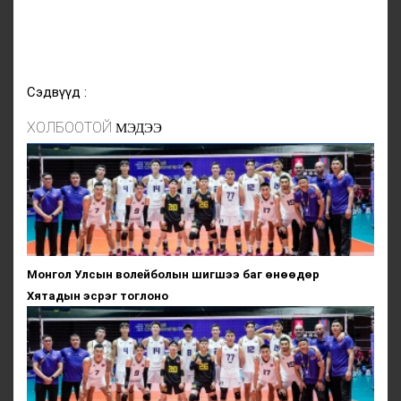
Сэдвүүд :
ХОЛБООТОЙ
МЭДЭЭ
Монгол Улсын волейболын шигшээ баг өнөөдөр
Хятадын эсрэг тоглоно