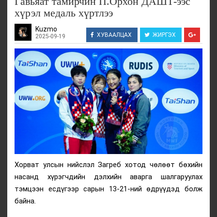
Гавьяат тамирчин П.Орхон ДАШТ-ээс
хүрэл медаль хүртлээ
Kuzmo
ХУВААЛЦАХ
ЖИРГЭХ
2025-09-19
Хорват улсын нийслэл Загреб хотод чөлөөт бөхийн
насанд хүрэгчдийн дэлхийн аварга шалгаруулах
тэмцээн есдүгээр сарын 13-21-ний өдрүүдэд болж
байна.