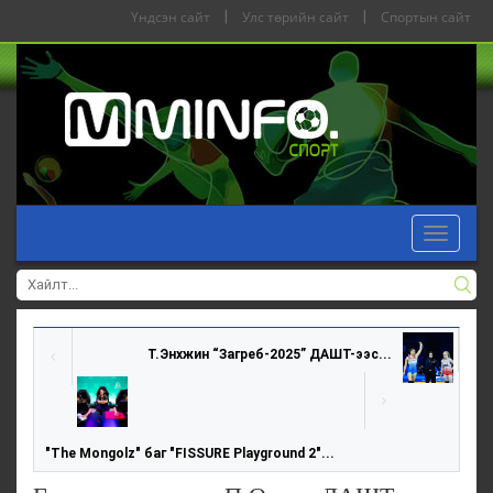
Үндсэн сайт
|
Улс төрийн сайт
|
Спортын сайт
Toggle
navigat
Т.Энхжин “Загреб-2025” ДАШТ-ээс...
"The Mongolz" баг "FISSURE Playground 2"...