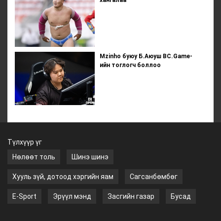
хангалаа
Mzinho буюу Б.Аюуш BC.Game-
ийн тоглогч боллоо
Түлхүүр үг
Нөлөөт толь
Шинэ шинэ
Хууль зүй, дотоод хэргийн яам
Сагсанбөмбөг
E-Sport
Эрүүл мэнд
Засгийн газар
Бусад