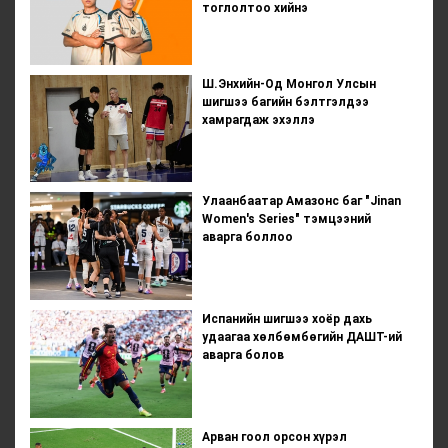
тоглолтоо хийнэ
Ш.Энхийн-Од Монгол Улсын
шигшээ багийн бэлтгэлдээ
хамрагдаж эхэллэ
Улаанбаатар Амазонс баг "Jinan
Women's Series" тэмцээний
аварга боллоо
Испанийн шигшээ хоёр дахь
удаагаа хөлбөмбөгийн ДАШТ-ий
аварга болов
Арван гоол орсон хүрэл