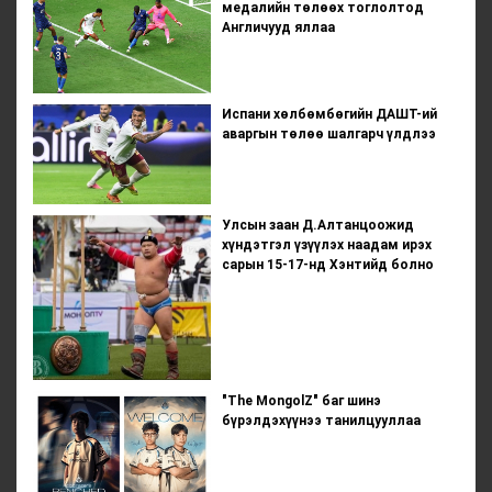
медалийн төлөөх тоглолтод
Англичууд яллаа
Испани хөлбөмбөгийн ДАШТ-ий
аваргын төлөө шалгарч үлдлээ
Улсын заан Д.Алтанцоожид
хүндэтгэл үзүүлэх наадам ирэх
сарын 15-17-нд Хэнтийд болно
"The MongolZ" баг шинэ
бүрэлдэхүүнээ танилцууллаа