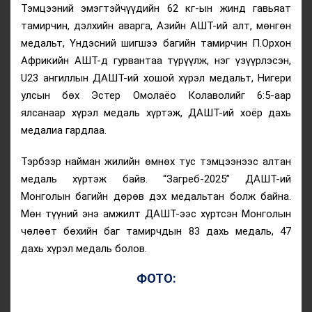
Тэмцээний эмэгтэйчүүдийн 62 кг-ын жинд гавьяат
тамирчин, дэлхийн аварга, Азийн АШТ-ий алт, мөнгөн
медальт, Үндэсний шигшээ багийн тамирчин П.Орхон
Африкийн АШТ-д гурвантаа түрүүлж, нэг үзүүрлэсэн,
U23 ангиллын ДАШТ-ий хошой хүрэл медальт, Нигери
улсын бөх Эстер Омолаёо Колаволийг 6:5-аар
ялсанаар хүрэл медаль хүртэж, ДАШТ-ий хоёр дахь
медалиа гардлаа.
Тэрбээр найман жилийн өмнөх тус тэмцээнээс алтан
медаль хүртэж байв. “Загреб-2025” ДАШТ-ий
Монголын багийн дөрөв дэх медальтан болж байна.
Мөн түүний энэ амжилт ДАШТ-ээс хүртсэн Монголын
чөлөөт бөхийн баг тамирчдын 83 дахь медаль, 47
дахь хүрэл медаль болов.
ФОТО: