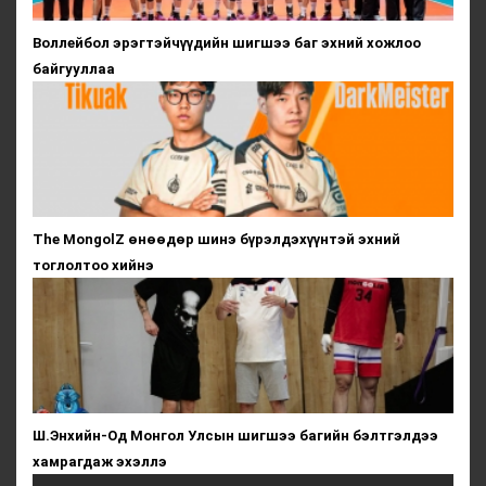
Воллейбол эрэгтэйчүүдийн шигшээ баг эхний хожлоо
байгууллаа
The MongolZ өнөөдөр шинэ бүрэлдэхүүнтэй эхний
тоглолтоо хийнэ
Ш.Энхийн-Од Монгол Улсын шигшээ багийн бэлтгэлдээ
хамрагдаж эхэллэ