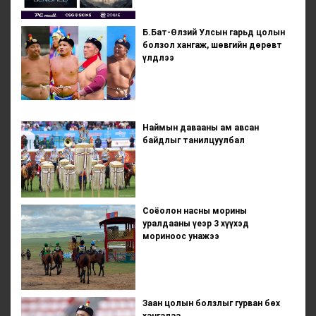
Б.Бат-Өлзий Улсын гарьд цолын
болзол хангаж, шөвгийн дөрөвт
үлдлээ
Наймын давааны ам авсан
байдлыг танилцуулбал
Соёолон насны морины
уралдааны үеэр 3 хүүхэд
мориноос унажээ
Заан цолын болзлыг гурван бөх