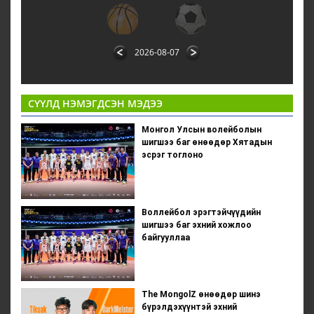
2026-08-07
СҮҮЛД НЭМЭГДСЭН МЭДЭЭ
Монгол Улсын волейболын
шигшээ баг өнөөдөр Хятадын
эсрэг тоглоно
Воллейбол эрэгтэйчүүдийн
шигшээ баг эхний хожлоо
байгууллаа
The MongolZ өнөөдөр шинэ
бүрэлдэхүүнтэй эхний