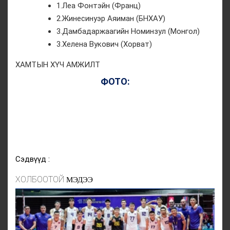
1.Леа Фонтэйн (Франц)
2.Жинесинуэр Аяиман (БНХАУ)
3.Дамбадаржаагийн Номинзул (Монгол)
3.Хелена Вукович (Хорват)
ХАМТЫН ХҮЧ АМЖИЛТ
ФОТО:
Сэдвүүд :
ХОЛБООТОЙ
МЭДЭЭ