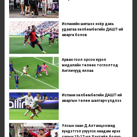
Испанийн шигшээ хоёр дахь
удаагаа хөлбөмбөгийн ДАШТ-ий
аварга болов
Арван гоол орсон хүрэл
медалийн төлөөх тоглолтод
Англичууд яллаа
Испани хөлбөмбөгийн ДАШТ-ий
аваргын төлөө шалгарч үлдлээ
Улсын заан Д.Алтанцоожид
хүндэтгэл үзүүлэх наадам ирэх
сарын 15-17-нд Хэнтийд болно