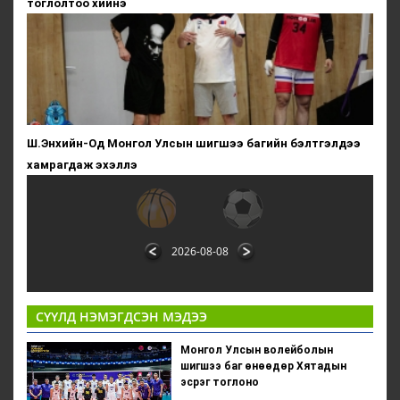
тоглолтоо хийнэ
Ш.Энхийн-Од Монгол Улсын шигшээ багийн бэлтгэлдээ
хамрагдаж эхэллэ
2026-08-08
СҮҮЛД НЭМЭГДСЭН МЭДЭЭ
Монгол Улсын волейболын
шигшээ баг өнөөдөр Хятадын
эсрэг тоглоно