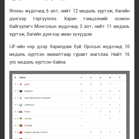
Японы жүдочид 6 алт, нийт 12 медаль хүртэж, багийн
дүнгээр тэргүүллээ. Харин тэмцээнийг зохион
байгуулагч Монголын жүдочид 3 алт, нийт 11 медаль
хүртэж, багийн дүнгээр аман хүзүүдэв.
IJF-ийн нэр дээр барилдаж буй Оросын жүдочид 10
медаль хүртсэн амжилтаар гуравт жагслаа. Нийт 16
улс медаль хүртсэн байна.