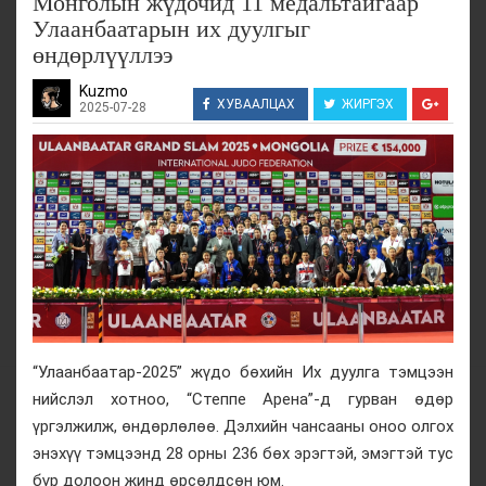
Монголын жүдочид 11 медальтайгаар
Улаанбаатарын их дуулгыг
өндөрлүүллээ
Kuzmo
ХУВААЛЦАХ
ЖИРГЭХ
2025-07-28
“Улаанбаатар-2025” жүдо бөхийн Их дуулга тэмцээн
нийслэл хотноо, “Степпе Арена”-д гурван өдөр
үргэлжилж, өндөрлөлөө. Дэлхийн чансааны оноо олгох
энэхүү тэмцээнд 28 орны 236 бөх эрэгтэй, эмэгтэй тус
бүр долоон жинд өрсөлдсөн юм.