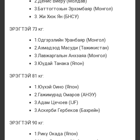
2.Денис Виеру (Молдав)
3.Баттогтохын Эрхэмбаяр (Монгол)
3. Жи Хюк Ян (БНСУ)
ЭРЭГТЭЙ 73 кг:
1.Одгэрэлийн Уранбаяр (Монгол)
2.Ахмадзод Масуди (Тажикистан)
3.Лавжаргалын Анхзаяа (Монгол)
3.Юүдай Танака (Япон)
ЭРЭГТЭЙ 81 кг:
1.Юүхэй Оино (Япон)
2.Гажимурад Омаров (АНЭУ)
3.Адам Цечоев (IJF)
3.Аскерби Гербеков (Бахрейн)
ЭРЭГТЭЙ 90 кг:
1.Рикү Окада (Япон)