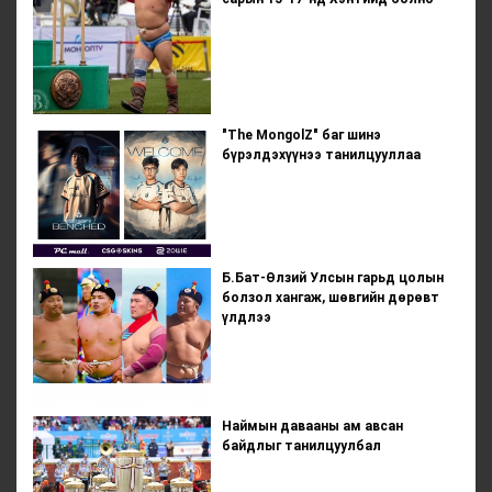
"The MongolZ" баг шинэ
бүрэлдэхүүнээ танилцууллаа
Б.Бат-Өлзий Улсын гарьд цолын
болзол хангаж, шөвгийн дөрөвт
үлдлээ
Наймын давааны ам авсан
байдлыг танилцуулбал