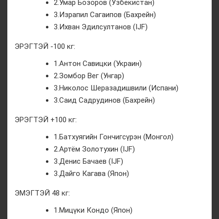
2.Умар Бозоров (Узбекистан)
3.Израпил Сагаипов (Бахрейн)
3.Ихван Эдилсултанов (IJF)
ЭРЭГТЭЙ -100 кг:
1.Антон Савицки (Украин)
2.Зомбор Вег (Унгар)
3.Николос Шеразадишвили (Испани)
3.Саид Садрудинов (Бахрейн)
ЭРЭГТЭЙ +100 кг:
1.Батхуягийн Гончигсүрэн (Монгол)
2.Артём Золотухин (IJF)
3.Денис Бачаев (IJF)
3.Дайго Кагава (Япон)
ЭМЭГТЭЙ 48 кг:
1.Мицүки Кондо (Япон)