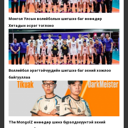
Монгол Улсын волейболын шигшээ баг өнөөдөр
Хятадын эсрэг тоглоно
Воллейбол эрэгтэйчүүдийн шигшээ баг эхний хожлоо
байгууллаа
The MongolZ өнөөдөр шинэ бүрэлдэхүүнтэй эхний