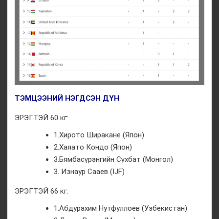
ТЭМЦЭЭНИЙ НЭГДСЭН ДҮН
ЭРЭГТЭЙ 60 кг:
1.Хирото Ширакане (Япон)
2.Хаяато Кондо (Япон)
3.Бямбасүрэнгийн Сүхбат (Монгол)
3. Изнаур Сааев (IJF)
ЭРЭГТЭЙ 66 кг:
1.Абдурахим Нутфуллоев (Узбекистан)