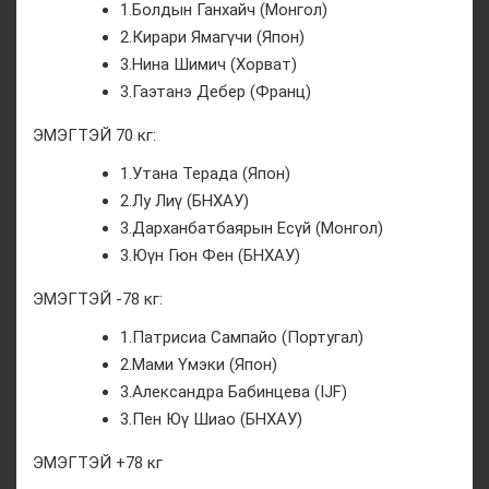
1.Болдын Ганхайч (Монгол)
2.Кирари Ямагүчи (Япон)
3.Нина Шимич (Хорват)
3.Гаэтанэ Дебер (Франц)
ЭМЭГТЭЙ 70 кг:
1.Утана Терада (Япон)
2.Лу Лиү (БНХАУ)
3.Дарханбатбаярын Есүй (Монгол)
3.Юүн Гюн Фен (БНХАУ)
ЭМЭГТЭЙ -78 кг:
1.Патрисиа Сампайо (Португал)
2.Мами Үмэки (Япон)
3.Александра Бабинцева (IJF)
3.Пен Юү Шиао (БНХАУ)
ЭМЭГТЭЙ +78 кг