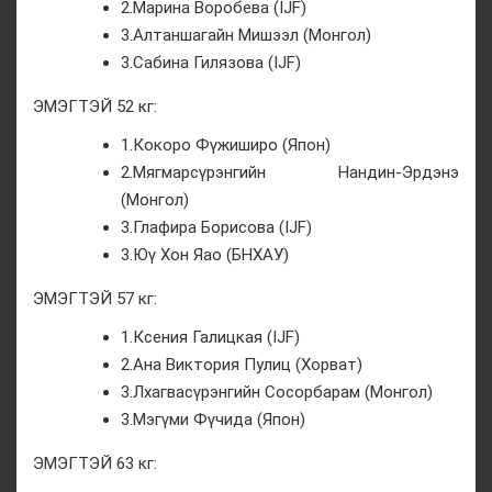
2.Марина Воробева (IJF)
3.Алтаншагайн Мишээл (Монгол)
3.Сабина Гилязова (IJF)
ЭМЭГТЭЙ 52 кг:
1.Кокоро Фүжиширо (Япон)
2.Мягмарсүрэнгийн Нандин-Эрдэнэ
(Монгол)
3.Глафира Борисова (IJF)
3.Юү Хон Яао (БНХАУ)
ЭМЭГТЭЙ 57 кг:
1.Ксения Галицкая (IJF)
2.Ана Виктория Пулиц (Хорват)
3.Лхагвасүрэнгийн Сосорбарам (Монгол)
3.Мэгүми Фүчида (Япон)
ЭМЭГТЭЙ 63 кг: