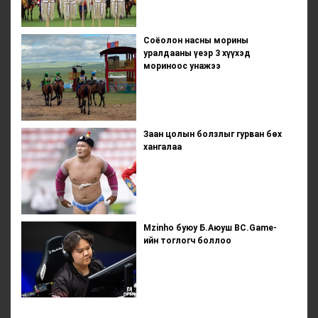
Соёолон насны морины
уралдааны үеэр 3 хүүхэд
мориноос унажээ
Заан цолын болзлыг гурван бөх
хангалаа
Mzinho буюу Б.Аюуш BC.Game-
ийн тоглогч боллоо