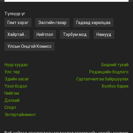
Түлхүүр үг
Гэмт хэрэг
Засгийн газар
Гадаад харилцаа
Хайртай...
Нийтлэл
Тэрбум мод
Намууд
Улсын Онцгой Комисс
Нүүр хуудас
Бидний тухай
Улс төр
Редакцийн бодлого
Эдийн засаг
Сурталчилгаа байршуулах
Үзэл бодол
Холбоо барих
Нийгэм
Дэлхий
Спорт
Энтертайнмент