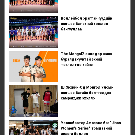
Воллейбол эрэгтэйчүүдийн
шигшээ баг эхний хожлоо
байгууллаа
The MongolZ өнөөдөр шинэ
бүрэлдэхүүнтэй эхний
тоглолтоо хийнэ
Ш.Энхийн-Од Монгол Улсын
шигшээ багийн бэлтгэлдээ
хамрагдаж эхэллэ
Улаанбаатар Амазонс баг "Jinan
Women's Series" тэмцээний
аварга боллоо