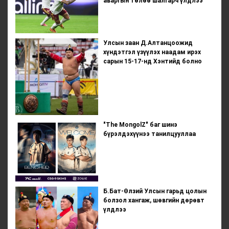
аваргын төлөө шалгарч үлдлээ
Улсын заан Д.Алтанцоожид
хүндэтгэл үзүүлэх наадам ирэх
сарын 15-17-нд Хэнтийд болно
"The MongolZ" баг шинэ
бүрэлдэхүүнээ танилцууллаа
Б.Бат-Өлзий Улсын гарьд цолын
болзол хангаж, шөвгийн дөрөвт
үлдлээ