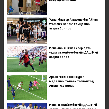
Улаанбаатар Амазонс баг "Jinan
Women's Series" тэмцээний
аварга боллоо
Испанийн шигшээ хоёр дахь
удаагаа хөлбөмбөгийн ДАШТ-ий
аварга болов
Арван гоол орсон хүрэл
медалийн төлөөх тоглолтод
Англичууд яллаа
Испани хөлбөмбөгийн ДАШТ-ий