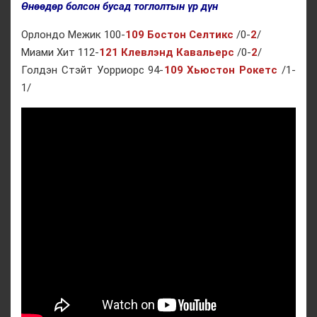
Өнөөдөр болсон бусад тоглолтын үр дүн
Орлондо Межик 100-
109 Бостон Селтикс
/0-
2
/
Миами Хит 112-
121 Клевлэнд Кавальерс
/0-
2
/
Голдэн Стэйт Уорриорс 94-
109 Хьюстон Рокетс
/1-
1/