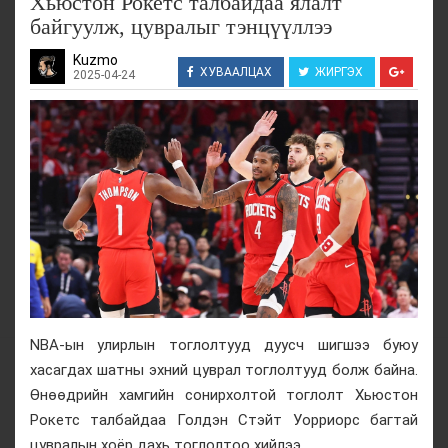
Хьюстон Рокетс талбайдаа ялалт
байгуулж, цувралыг тэнцүүллээ
Kuzmo
ХУВААЛЦАХ
ЖИРГЭХ
2025-04-24
NBA-ын улирлын тоглолтууд дуусч шигшээ буюу
хасагдах шатны эхний цуврал тоглолтууд болж байна.
Өнөөдрийн хамгийн сонирхолтой тоглолт Хьюстон
Рокетс талбайдаа Голдэн Стэйт Уорриорс багтай
цувралын хоёр дахь тоглолтоо хийлээ.