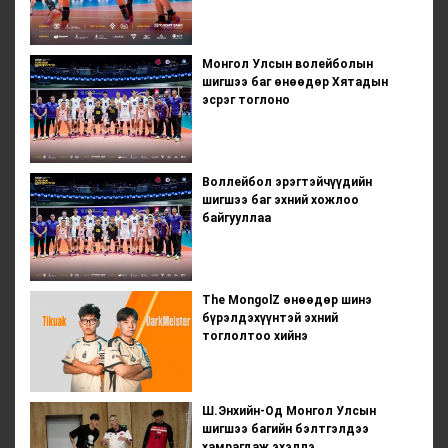
Монгол Улсын волейболын
шигшээ баг өнөөдөр Хятадын
эсрэг тоглоно
Воллейбол эрэгтэйчүүдийн
шигшээ баг эхний хожлоо
байгууллаа
The MongolZ өнөөдөр шинэ
бүрэлдэхүүнтэй эхний
тоглолтоо хийнэ
Ш.Энхийн-Од Монгол Улсын
шигшээ багийн бэлтгэлдээ
хамрагдаж эхэллэ