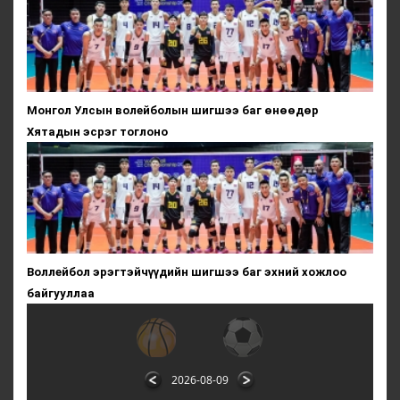
Монгол Улсын волейболын шигшээ баг өнөөдөр
Хятадын эсрэг тоглоно
Воллейбол эрэгтэйчүүдийн шигшээ баг эхний хожлоо
байгууллаа
2026-08-09