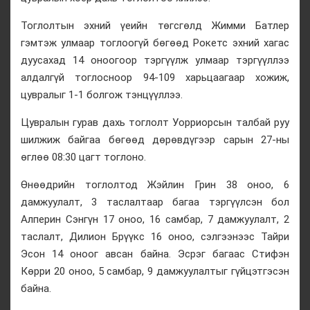
Тоглолтын эхний үеийн төгсгөлд Жимми Батлер
гэмтэж улмаар тоглоогүй бөгөөд Рокетс эхний хагас
дуусахад 14 оноогоор тэргүүлж улмаар тэргүүллээ
алдалгүй тоглосноор 94-109 харьцаагаар хожиж,
цувралыг 1-1 болгож тэнцүүллээ.
Цувралын гурав дахь тоглолт Уорриорсын талбай руу
шилжиж байгаа бөгөөд дөрөвдүгээр сарын 27-ны
өглөө 08:30 цагт тоглоно.
Өнөөдрийн тоглолтод Жэйлин Грин 38 оноо, 6
дамжуулалт, 3 таслалтаар багаа тэргүүлсэн бол
Алперин Сэнгүн 17 оноо, 16 самбар, 7 дамжуулалт, 2
таслалт, Дилион Брүүкс 16 оноо, сэлгээнээс Тайри
Эсон 14 оноог авсан байна. Эсрэг багаас Стифэн
Көрри 20 оноо, 5 самбар, 9 дамжуулалтыг гүйцэтгэсэн
байна.