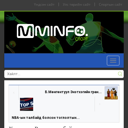
Үндсэн сайт
|
Улс төрийн сайт
|
Спортын сайт
Toggle
navigat
Б.Мөнгөнтуул Энэтхэгийн гран...
NBA-ын талбайд болсон тоглолтын...