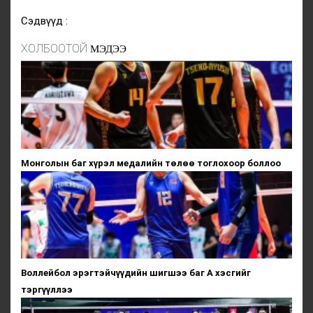
Сэдвүүд :
ХОЛБООТОЙ
МЭДЭЭ
Монголын баг хүрэл медалийн төлөө тоглохоор боллоо
Воллейбол эрэгтэйчүүдийн шигшээ баг А хэсгийг
тэргүүллээ