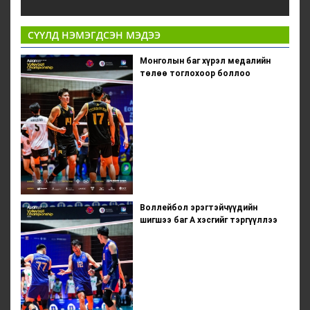
СҮҮЛД НЭМЭГДСЭН МЭДЭЭ
Монголын баг хүрэл медалийн
төлөө тоглохоор боллоо
Воллейбол эрэгтэйчүүдийн
шигшээ баг А хэсгийг тэргүүллээ