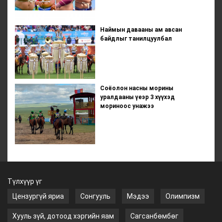
Наймын давааны ам авсан
байдлыг танилцуулбал
Соёолон насны морины
уралдааны үеэр 3 хүүхэд
мориноос унажээ
Түлхүүр үг
Цензургүй яриа
Сонгууль
Мэдээ
Олимпизм
Хууль зүй, дотоод хэргийн яам
Сагсанбөмбөг