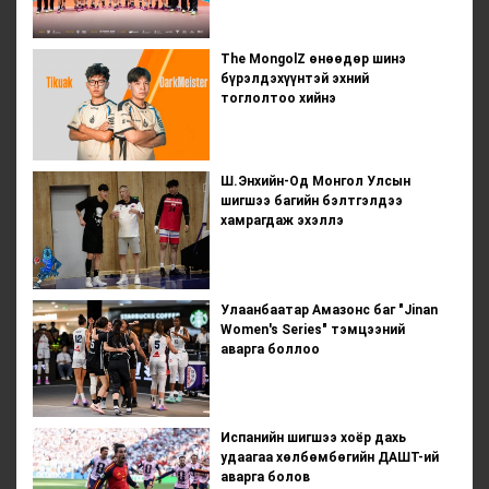
The MongolZ өнөөдөр шинэ
бүрэлдэхүүнтэй эхний
тоглолтоо хийнэ
Ш.Энхийн-Од Монгол Улсын
шигшээ багийн бэлтгэлдээ
хамрагдаж эхэллэ
Улаанбаатар Амазонс баг "Jinan
Women's Series" тэмцээний
аварга боллоо
Испанийн шигшээ хоёр дахь
удаагаа хөлбөмбөгийн ДАШТ-ий
аварга болов