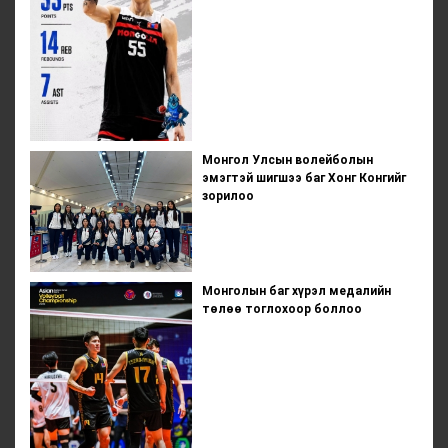
Монгол Улсын волейболын
эмэгтэй шигшээ баг Хонг Конгийг
зорилоо
Монголын баг хүрэл медалийн
төлөө тоглохоор боллоо