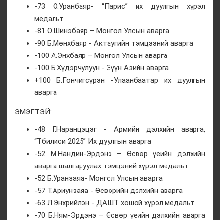
-73 О.Уранбаяр- “Парис” их дуулгын хүрэл
медальт
-81 О.Шинэбаяр – Монгол Улсын аварга
-90 Б.Мөнхбаяр - Актаугийн тэмцээний аварга
-100 А.Энхбаяр – Монгол Улсын аварга
-100 Б.Хүдэрчулуун - Зүүн Азийн аварга
+100 Б.Гончигсүрэн -Улаанбаатар их дуулгын
аварга
ЭМЭГТЭЙ:
-48 Г.Наранцэцэг - Армийн дэлхийн аварга,
“Тбилиси 2025” Их дуулгын аварга
-52 М.Нандин-Эрдэнэ – Өсвөр үеийн дэлхийн
аварга шалгаруулах тэмцэний хүрэл медальт
-52 Б.Уранзаяа- Монгол Улсын аварга
-57 Т.Ариунзаяа - Өсвөрийн дэлхийн аварга
-63 Л.Энхрийлэн - ДАШТ хошой хүрэл медальт
-70 Б.Ням-Эрдэнэ – Өсвөр үеийн дэлхийн аварга