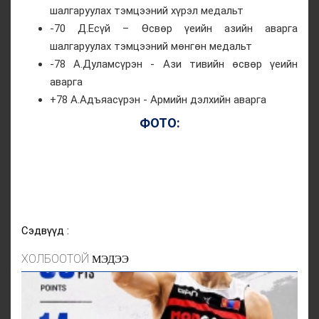
шалгаруулах тэмцээний хүрэл медальт
-70 Д.Есүй – Өсвөр үеийн азийн аварга
шалгаруулах тэмцээний мөнгөн медальт
-78 А.Дуламсүрэн - Ази тивийн өсвөр үеийн
аварга
+78 А.Адъяасүрэн - Армийн дэлхийн аварга
ФОТО:
Сэдвүүд :
ХОЛБООТОЙ
МЭДЭЭ