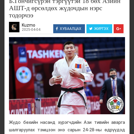
Б.Гончигсүрэн тэргүүтэй 18 бөх Азийн
АШТ-д өрсөлдөх жүдочдын нэрс
тодорчээ
Kuzmo
ХУВААЛЦАХ
ЖИРГЭХ
2025-04-04
Жүдо бөхийн насанд хүрэгчдийн Ази тивийн аварга
шалгаруулах тэмцээн энэ сарын 24-28-ны өдрүүдэд