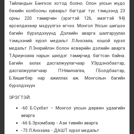
Тайландын Бангкок хотод болно. Олон улсын жүдо
бөхийн холбооны хуваарьт багтдаг тус тэмцээнд 23
орны 220 тамирчин (эрэгтэй 126, эмэгтэй 94)
өрсөлдөхөөр мэдүүлгээ өгчээ. Монгол Улсын шигшээ
багийн бүрэлдэхүүнд Дэлхийн аварга шалгаруулах
тэмцээний хүрэл медальт Л.Анхзаяа, хошой хүрэл
медальт Л.Энхрийлэн болон өсвөрийн дэлхийн аварга
Т.Ариунзаяа нарын шилдэг тамирчид багтсан байна.
Багийн ахлах дасгалжуулагчаар У.Эрдэнэбаатар,
дасгалжуулагчаар П.Нямлхагва, Г.Болдбаатар,
Б.Хишигбяр нар ажиллах аж. Монголын багийн
бүрэлдэхүүн:
ЭРЭГТЭЙ:
-60 Б.Сүхбат – Монгол улсын дөрвөн удаагийн
аварга
-66 Б.Эрхэмбаяр - Ази тивийн аварга
-73 Л.Анхзаяа - ДАШТ хүрэл медальт