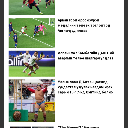
Арван гоол орсон хүрэл
медалийн төлөөх тоглолтод
Англичууд яллаа
Испани хөлбөмбөгийн ДАШТ-ий
аваргын төлөө шалгарч үлдлээ
Улсын заан Д.Алтанцоожид
хүндэтгэл үзүүлэх наадам ирэх
сарын 15-17-нд Хэнтийд болно
"The MongolZ" баг шинэ