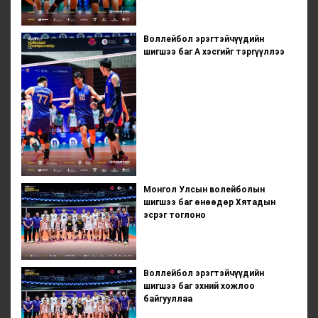
Воллейбол эрэгтэйчүүдийн
шигшээ баг А хэсгийг тэргүүллээ
Монгол Улсын волейболын
шигшээ баг өнөөдөр Хятадын
эсрэг тоглоно
Воллейбол эрэгтэйчүүдийн
шигшээ баг эхний хожлоо
байгууллаа