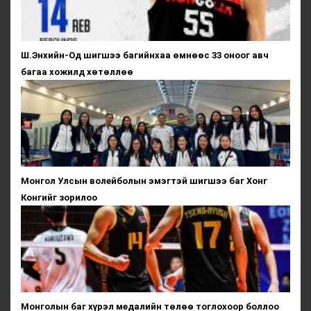
Ш.Энхийн-Од шигшээ багийнхаа өмнөөс 33 оноог авч
багаа хожилд хөтөллөө
Монгол Улсын волейболын эмэгтэй шигшээ баг Хонг
Конгийг зорилоо
Монголын баг хүрэл медалийн төлөө тоглохоор боллоо