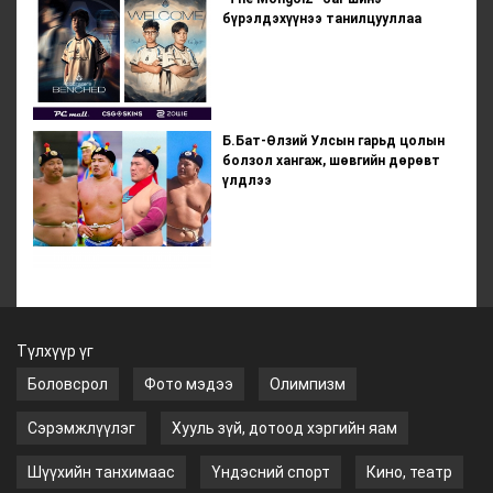
бүрэлдэхүүнээ танилцууллаа
Б.Бат-Өлзий Улсын гарьд цолын
болзол хангаж, шөвгийн дөрөвт
үлдлээ
Түлхүүр үг
Боловсрол
Фото мэдээ
Олимпизм
Сэрэмжлүүлэг
Хууль зүй, дотоод хэргийн яам
Шүүхийн танхимаас
Үндэсний спорт
Кино, театр