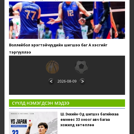
Воллейбол эрэгтэйчүүдийн шигшээ баг А хэсгийг
тэргүүллээ
2026-08-09
СҮҮЛД НЭМЭГДСЭН МЭДЭЭ
Ш.Энхийн-Од шигшээ багийнхаа
өмнөөс 33 оноог авч багаа
хожилд хөтөллөө