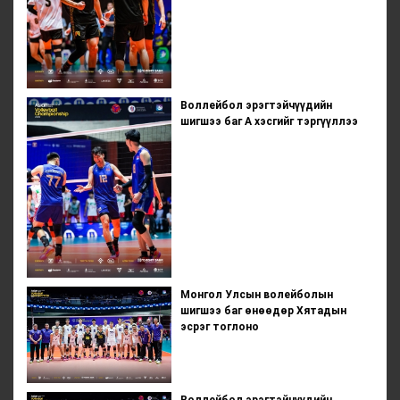
Воллейбол эрэгтэйчүүдийн
шигшээ баг А хэсгийг тэргүүллээ
Монгол Улсын волейболын
шигшээ баг өнөөдөр Хятадын
эсрэг тоглоно
Воллейбол эрэгтэйчүүдийн