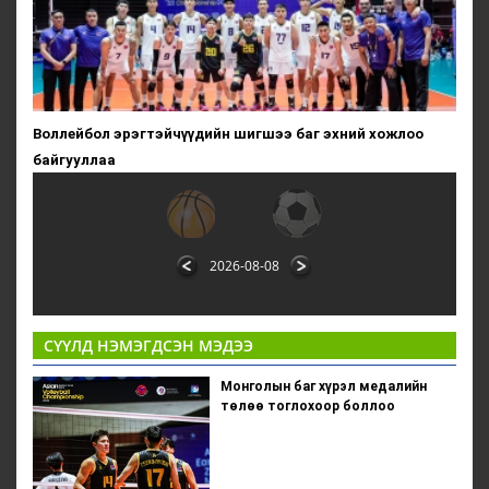
Воллейбол эрэгтэйчүүдийн шигшээ баг эхний хожлоо
байгууллаа
2026-08-08
СҮҮЛД НЭМЭГДСЭН МЭДЭЭ
Монголын баг хүрэл медалийн
төлөө тоглохоор боллоо