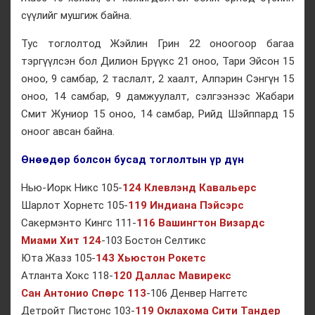
сүүлийг мушгиж байна.
Тус тоглолтод Жэйлин Грин 22 оноогоор багаа
тэргүүлсэн бол Дилион Брүүкс 21 оноо, Тари Эйсон 15
оноо, 9 самбар, 2 таслалт, 2 хаалт, Алпэрин Сэнгүн 15
оноо, 14 самбар, 9 дамжуулалт, сэлгээнээс Жабари
Смит Жуниор 15 оноо, 14 самбар, Рийд Шэйппард 15
оноог авсан байна.
Өнөөдөр болсон бусад тоглолтын үр дүн
Нью-Иорк Никс 105-
124 Клевлэнд Кавальерс
Шарлот Хорнетс 105-
119 Индиана Пэйсэрс
Сакермэнто Кингс 111-
116 Вашингтон Визардс
Миами Хит 124
-103 Бостон Селтикс
Юта Жазз 105-
143 Хьюстон Рокетс
Атланта Хокс 118-
120 Даллас Мавирекс
Сан Антонио Спөрс 113
-106 Денвер Наггетс
Детройт Пистонс 103-
119 Оклахома Сити Тандер