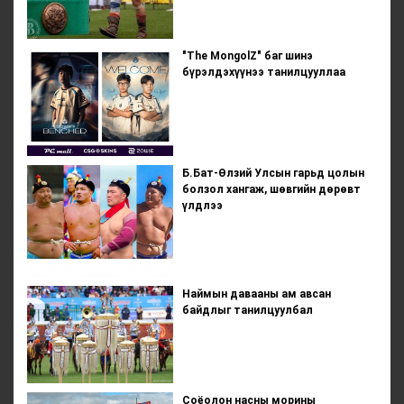
"The MongolZ" баг шинэ
бүрэлдэхүүнээ танилцууллаа
Б.Бат-Өлзий Улсын гарьд цолын
болзол хангаж, шөвгийн дөрөвт
үлдлээ
Наймын давааны ам авсан
байдлыг танилцуулбал
Соёолон насны морины