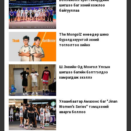
шигшээ баг эхний хожлоо
байгууллаа
The MongolZ өнөөдөр шинэ
бүрэлдэхүүнтэй эхний
тоглолтоо хийнэ
Ш.Энхийн-Од Монгол Улсын
шигшээ багийн бэлтгэлдээ
хамрагдаж эхэллэ
Улаанбаатар Амазонс баг "Jinan
Women's Series" тэмцээний
аварга боллоо