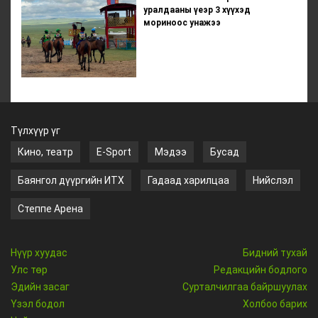
уралдааны үеэр 3 хүүхэд
мориноос унажээ
Түлхүүр үг
Кино, театр
E-Sport
Мэдээ
Бусад
Баянгол дүүргийн ИТХ
Гадаад харилцаа
Нийслэл
Степпе Арена
Нүүр хуудас
Бидний тухай
Улс төр
Редакцийн бодлого
Эдийн засаг
Сурталчилгаа байршуулах
Үзэл бодол
Холбоо барих