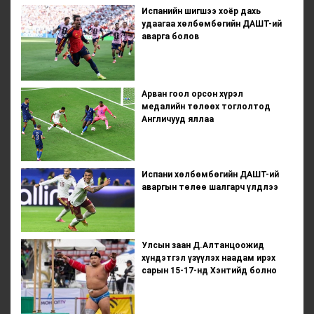
Испанийн шигшээ хоёр дахь
удаагаа хөлбөмбөгийн ДАШТ-ий
аварга болов
Арван гоол орсон хүрэл
медалийн төлөөх тоглолтод
Англичууд яллаа
Испани хөлбөмбөгийн ДАШТ-ий
аваргын төлөө шалгарч үлдлээ
Улсын заан Д.Алтанцоожид
хүндэтгэл үзүүлэх наадам ирэх
сарын 15-17-нд Хэнтийд болно