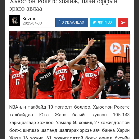
Хьюстон Рокетс хожиж, плэй оффын
эрхээ авлаа
Kuzmo
ХУВААЛЦАХ
ЖИРГЭХ
2025-04-03
NBA-ын талбайд 10 тоглолт боллоо. Хьюстон Рокетс
талбайдаа Юта Жазз багийг хүлээн 105-143
харьцаагаар хожлоо. Улмаар 50 хожил, 27 хожигдолтой
болж, шигшээ шатанд шалгарах эрхээ авч байна. Харин
Жазз 16 хожил, 61 хожигдолтой болж өрнөд бүсийн