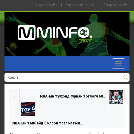
Үндсэн сайт
|
Улс төрийн сайт
|
Спортын сайт
Toggle
navigat
NBA-ын түүхэнд гурван тоглогч 60...
NBA-ын талбайд болсон тоглолтын...