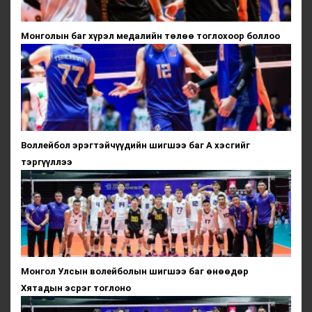
Монголын баг хүрэл медалийн төлөө тоглохоор боллоо
Воллейбол эрэгтэйчүүдийн шигшээ баг А хэсгийг
тэргүүллээ
Монгол Улсын волейболын шигшээ баг өнөөдөр
Хятадын эсрэг тоглоно