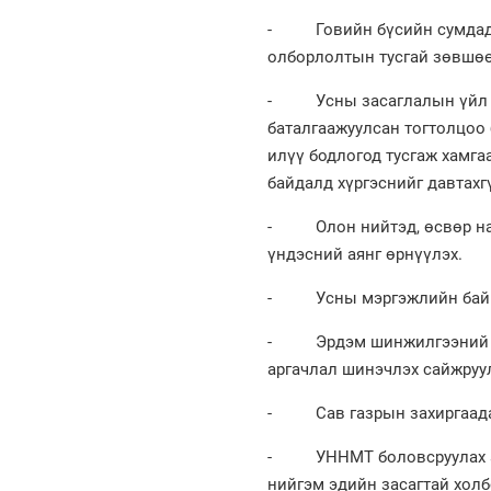
- Говийн бүсийн сумдад нэ
олборлолтын тусгай зөвшөө
- Усны засаглалын үйл явц
баталгаажуулсан тогтолцоо 
илүү бодлогод тусгаж хамг
байдалд хүргэснийг давтахг
- Олон нийтэд, өсвөр насн
үндэсний аянг өрнүүлэх.
- Усны мэргэжлийн байгуу
- Эрдэм шинжилгээний нөөц
аргачлал шинэчлэх сайжруу
- Сав газрын захиргаадад 
- УННМТ боловсруулах ажил
нийгэм эдийн засагтай холб