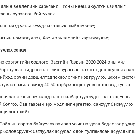
ын зөвлөлийн харьяанд “Усны нөөц, аюулгүй байдлыг
ааны хүрээлэн байгуулах;
 цөмд усны асуудлыг тавьж шийдвэрлэх;
ын нэмэгдүүлэх, Хөх морь төслийг хэрэгжүүлэх;
үүлэх санал:
сэргэлтийн бодлого, Засгийн Газрын 2020-2024 оны үйл
рт туссан гидрогеологийн зураглал, газрын доорх усны эрэл
хийхэд орчин дэвшилтэд технологийг нэвтрүүлэх, цахим систе
жүүлэх ажилд жилд 40-50 тэрбум төгрөг улсын төсөвд тусгах;
члэх ажлын хүрээнд олон салбар хуулиудыг нэгтгэх, усны
болгох, Сав газрын эрх мэдлийг өргөтгөх, санхүүг бэхжүүлэх 
өрчлөлт хийх;
дын дэргэд байгуулах замаар усыг нэгдсэн бодлогоор удир
р боловсруулж батлуулах асуудал олон тулгамдсан асуудлыг 