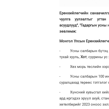
Ерөнхийлөгчийн санаачилг
чуулга
уулзалтыг угтан
асуудлууд”, “Гадаргын усны 
зөвлөмж:
Монгол Улсын Ерөнхийлөгчи
- Усны салбарын бүтэц зох
тухай хууль,
Хот
, суурины ус
- Хөх морь төслийн хэрэг
- Усны салбарын 100 инжен
суралцахад төрөөс тэтгэлэг 
- Хүнсний хувьсгал хийх с
ард иргэдээ эрүүл ахуй, ст
хөтөлбөрийг 2023 оноос эхл