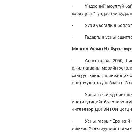
- Үндэсний аюулгүй байдл
хариуцсан” үндэсний судалг
- Уур амьсгалын бодлогын
- Гадаргын усны ашиглалт
Монгол Улсын Их Хурал хүрг
- Алсын хараа 2050, Шинэ 
ажиллагааны мөрийн хөтөлбө
хайгуул, хяналт шинжилгээ 
нэвтрүүлэх суурь баазыг бэх
- Усны тухай хуулийг шинэ
институтицийг боловсронгуй 
чиглэлээр ДОРВИТОЙ цогц ө
- Усны газрыг Ерөнхий Сай
иймээс Усны хуулийг шинээ