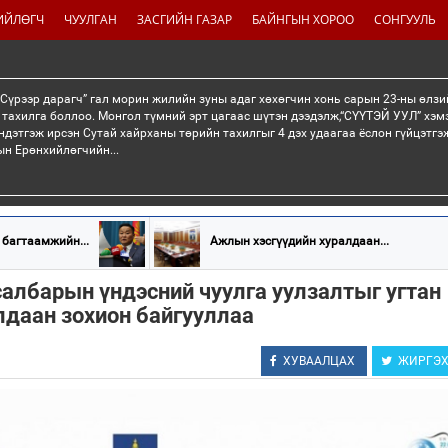
ИЙЛӨГЧ
ЧУУЛГАН
ЗАСГИЙН ГАЗАР
БАЙНГЫН ХОРОО
СОНГУУЛЬ
“Сүрээр дарагч” гал морин жилийн зуны адаг хөхөгчин хонь сарын 23-ны өлзи
 тахилга боллоо. Монгол түмний эрт цагаас шүтэн дээдэлж,“СҮҮТЭЙ УУЛ” хэмэ
ндэтгэж ирсэн Сутай хайрханы төрийн тахилгыг 4 дэх удаагаа ёслон гүйцэтг
н Ерөнхийлөгчийн...
 багтаамжийн...
Ажлын хэсгүүдийн хуралдаан...
салбарын үндэсний чуулга уулзалтыг угтан
лдаан зохион байгууллаа
ХУВААЛЦАХ
ЖИРГЭ