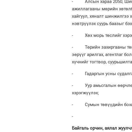
- Алсын хараа 2050, Шинэ 
ажиллагааны мөрийн хөтөлбө
хайгуул, хяналт шинжилгээ 
нэвтрүүлэх суурь баазыг бэх
- Хөх морь төслийг хэрэг
- Төрийн захиргааны төв 
зөрүүг арилгах, агентлаг б
хүчнийг тогтвор, суурьшилт
- Гадаргын усны судалгаа
- Уур амьсгалын өөрчлөлт
хэрэгжүүлэх;
- Сумын төвүүдийн бохир 
-
Байгаль орчин, аялал жуулч