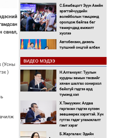
С.Бямбацогт Зүүн Азийн
эрэгтэйчүүдийн
ндэсний
волейболын тэмцээнд
оролцож байгаа баг
амдсан
тамирчдад амжилт
н санал,
хүслээ
Автобензин, дизель
түлшний онцгой албан
татварыг тэглэлээ
ВИДЕО МЭДЭЭ
х (Усны
Санхүүгийн хэмнэлтийн
эх )
Н.Алтанхуяг: Туулын
горимд эрүүл мэндийн
хурдны замын төсвийг
салбар хамаарахгүй
хянан шалгах сонирхол
байхгүй гэдгээ ард
Нөөцийн махны
түмэнд хэл
ль
худалдаа, борлуулалтыг
Х.Тэмүүжин: Алдаа
нээлттэй ил тод болгоно
гаргасан гэдгээ хүлээн
зөвшөөрөх хэрэгтэй. Хүн
аачилж
Монгол Улс “COP17”-д
гүтгэх гэдэг уламжлалт
“Тал хээрийн
гэмт хэрэг
төлөвлөгөө”-гөө
Б.Жаргалан: Эдийн
танилцуулна