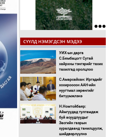
СҮҮЛД НЭМЭГДСЭН МЭДЭЭ
УИХ-ын дарга
С.Бямбацогт Сутай
хайрхны тэнгэрийг тахих
тахилгад оролцлоо
С.Амарсайхан: Иргэдийг
хохироосон ААН-ийн
нуугтмал хөрөнгийг
битүүмжлэнэ
Н.Номтойбаяр:
Аймгуудад тулгамдаж
буй асуудлуудыг
Засгийн газрын
хуралдаанд танилцуулж,
шийдвэрлүүлнэ