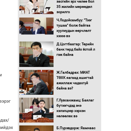
засгийн эрх чөлөө бол
16 төрлийн эмийг нэг эх
35 жилийн мөрөөдөл
үүсвэрээс худалдан авах
зорилго
журмыг баталлаа
Ч.Лодойсамбуу: "Тээг
тушаа" болж байгаа
Бүх шатанд хэмнэлтийн
хуулиудын өөрчлөлт
горимд шилжиж, найр
хэзээ вэ
наадам, зөвлөгөөн,
Д.Цогтбаатар: Төрийн
гадаад томилолтыг
банк төрд байх ёстой л
хориглолоо
гэж байна
Сайд нар төсвөө хэрхэн
зарцуулах вэ?
Ж.Галбадрах: МИАТ
м
ТӨХК яагаад ашигтай
ажиллаж чадахгүй
Засгийн газрын ээлжит
байна вэ?
хуралдаан болж байна
Г.Лувсанжамц: Баялаг
зэрэг
бүтээгчдэд энэ
Автомашинд улсын
хэлэлцээр хэрхэн
дугаарын тэгш,
нөлөөлөх вэ
сондгойгоор шатахуун
дах/
олгоно
шийдэх
Б.Пүрэвдорж: Яамнаас