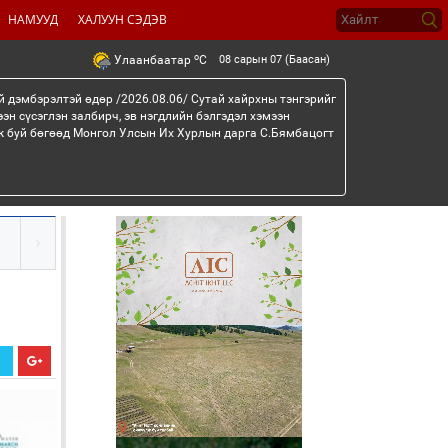
НАМУУД
ХАЛУУН СЭДЭВ
o
08 сарын 07 (Баасан)
Улаанбаатар
C
й дэмбэрэлтэй өдөр /2026.08.06/ Сутай хайрхны тэнгэрийг
эн сүсэглэн залбирч, эв нэгдлийн бэлгэдэл хэмээн
эж буй бөгөөд Монгол Улсын Их Хурлын дарга С.Бямбацогт
Х