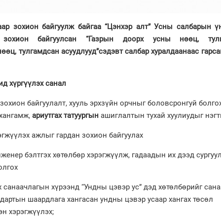
аар зохион байгуулж байгаа “Цэнхэр алт” Усны салбарын ү
 зохион байгуулсан “Газрын доорх усны нөөц, тулг
нөөц, тулгамдсан асуудлууд”сэдэвт салбар хуралда
анаас гарса
д хүргүүлэх санал
ион байгуулалт, хууль эрхзүйн орчныг боловсронгуй болго
 хангамж,
ариутгах татуургын
ашиглалтын тухай хуулиудыг нэгтг
жүүлэх ажлыг гардан зохион байгуулах
ер бэлтгэх хөтөлбөр хэрэгжүүлж, гадаадын их дээд сургуу
олгох
анаачлагын хүрээнд “Ундны цэвэр ус” дэд хөтөлбөрийг сан
андартын шаардлага хангасан ундны цэвэр усаар хангах төсөл
эн хэрэгжүүлэх;