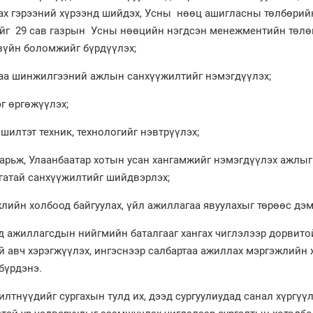
ах гэрээний хүрээнд шийдэх, Усны нөөц ашигласны төлбөрий
вийг 29 сав газрын Усны нөөцийн нэгдсэн менежментийн төлө
зүйн боломжийг бүрдүүлэх;
 шинжилгээний ажлын санхүүжилтийг нэмэгдүүлэх;
 өргөжүүлэх;
лтэт техник, технологийг нэвтрүүлэх;
ьж, Улаанбаатар хотын усан хангамжийг нэмэгдүүлэх ажлыг
гатай санхүүжилтийг шийдвэрлэх;
н холбоод байгуулах, үйл ажиллагаа явуулахыг төрөөс дэм
жиллагсдын нийгмийн баталгааг хангах чиглэлээр дорвитой
 авч хэрэгжүүлэх, ингэснээр салбартаа ажиллах мэргэжлийн 
бүрдэнэ.
үүдийг сургахын тулд их, дээд сургуулиудад санал хүргүү