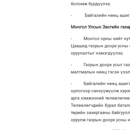
боломж бүрдүүлэх;
- Байгалийн нөөц ашиглас
Монгол Улсын Засгийн газар
- Монгол орны нийт нутаг 
Цаашид газрын доорх усны 
оруулалтыг нэмэгдүүлэх;
- Газрын доорх усыг газры
малтмалын нөөц гэсэн үзэл
- Байгалийн нөөц ашигласн
орлогоор санхүүжүүлж хэрэг
арга хэмжээний төлөвлөгөөг
Төлөөлөгчдийн Хурал батална
төрийн захиргааны байгуулл
оруулж газрын доорх усны н