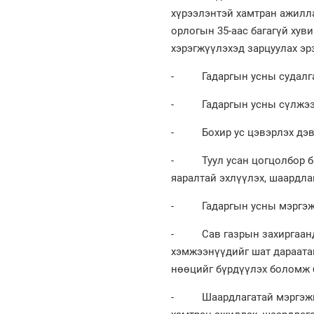
хүрээлэнтэй хамтран ажилл
орлогын 35-аас багагүй ху
хэрэгжүүлэхэд зарцуулах эр
- Гадаргын усны судалгаа
- Гадаргын усны сүлжээг
- Бохир ус цэвэрлэх дэвши
- Туул усан цогцолбор бар
яаралтай эхлүүлэх, шаардла
- Гадаргын усны мэргэжлий
- Сав газрын захиргаанд а
хэмжээнүүдийг шат дараатай
нөөцийг бүрдүүлэх боломж 
- Шаардлагатай мэргэжилтн