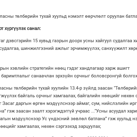
ны төлбөрийн тухай хуульд нэмэлт өөрчлөлт оруулан батла
т хүргүүлэх санал:
дэвсгэрийн 15 хувьд газрын доорх усны хайгуул судалгаа х
судалгаа, шинжилгээний ажлыг эрчимжүүлэх, санхүүжилт хөр
н хэвлийн стратегийн нөөц гэдэг хандлагаар харж ашигт
 баримтлалыг санаачлан эрхзүйн орчныг боловсронгуй болгох
ы төлбөрийн тухай хуулийн 13.4-р зүйлд заасан “Төлбөрий
жүүлэх байгаль орчныг хамгаалах, байгалийн нөөцийг нөхөн 
 Засаг даргын өргөн мэдүүлснээр аймаг, сум, нийслэлийн ир
” гэж заасан заалт хэрэгждэггүй учраас ...“Усны асуудал хар
агын мэдүүлснээр Ус үндэсний зөвлөл батлана” гэж хуульд н
өөцийг хамгаалах, нөхөн сэргээхэд зарцуулах;