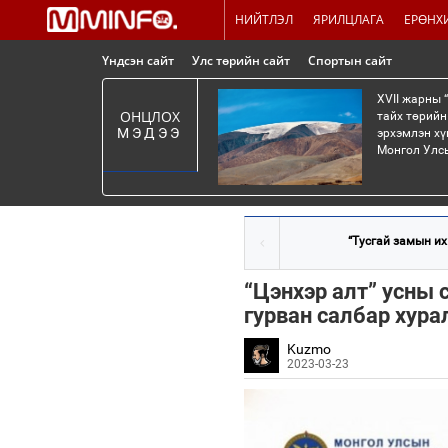
НИЙТЛЭЛ
ЯРИЛЦЛАГА
ЕРӨНХ
Үндсэн сайт
Улс төрийн сайт
Спортын сайт
XVII жарны 
ОНЦЛОХ
тайх төрийн
МЭДЭЭ
эрхэмлэн хү
Монгол Улсы
“Тусгай замын их
“Цэнхэр алт” усны 
гурван салбар хура
Kuzmo
2023-03-23