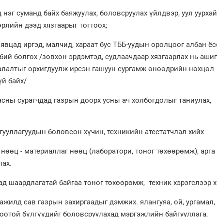
г суманд байх баяжуулах, боловсруулах үйлдвэр, уул уурха
рлийн дээд хязгаарыг тогтоох;
ад иргэд, малчид, хараат бус ТББ-уудын оролцоог албан ёс
бий болгох /зөвхөн эрдэмтэд, судлаачдаар хязгаарлах нь аши
аалалтыг орхигдуулж ирсэн гашуун сургамж өнөөдрийн нөхцөл
үй байх/
ы сурагчдад газрын доорх усны ач холбогдолыг таниулах,
ллагуудын боловсон хүчин, техникийн атестатчлал хийх
 - материаллаг нөөц (лаборатори, тоног төхөөрөмж), арга
лах.
шаардлагатай байгаа тоног төхөөрөмж, техник хэрэгслээр ха
д сав газрын захиргаадыг дэмжих. ялангуяа, ой, ургамал, 
оотой бүлгүүдийг боловсруулахад мэргэжлийн байгууллага,