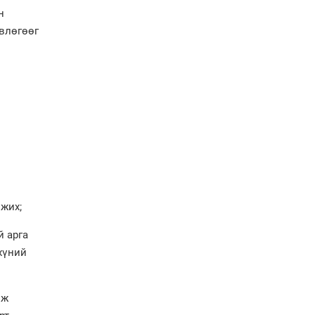
газарт “үлдсэн” зургаан
н
дэд сайдын хөрөнгийн
влөгөөг
мэдүүлэг
Ерөнхий сайд
Н.Учралын мэдэгдлүүд
Төв аймагт өвлийн
бэлтгэл ажил 80 хувьтай
үргэлжилж байна
жих;
 арга
хүний
лж