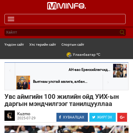
Toggle
navigation
Үндсэн сайт
Улс төрийн сайт
Спортын сайт
o
Улаанбаатар
C
АН-аас Ерөнхийлөгчид...
Вьетнам улстай авлига, албан...
Увс аймгийн 100 жилийн ойд УИХ-ын
даргын мэндчилгээг танилцууллаа
Kuzmo
ХУВААЛЦАХ
ЖИРГЭХ
2025-07-29