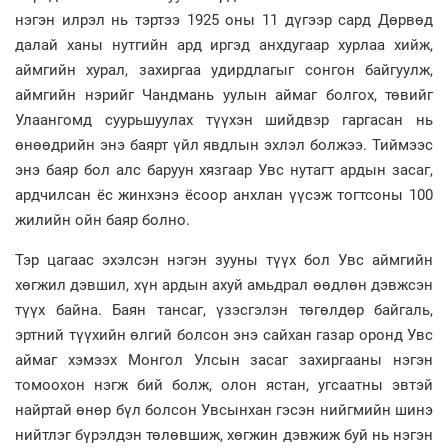
нэгэн илрэл нь тэртээ 1925 оны 11 дүгээр сард Дөрвөд
далай ханы нутгийн ард иргэд анхдугаар хурлаа хийж,
аймгийн хурал, захиргаа удирдлагыг сонгон байгуулж,
аймгийн нэрийг Чандмань уулын аймаг болгох, төвийг
Улаангомд суурьшуулах түүхэн шийдвэр гаргасан нь
өнөөдрийн энэ баярт үйл явдлын эхлэл болжээ. Тиймээс
энэ баяр бол алс баруун хязгаар Увс нутагт ардын засаг,
ардчилсан ёс жинхэнэ ёсоор анхлан үүсэж тогтсоны 100
жилийн ойн баяр болно.
Тэр цагаас эхэлсэн нэгэн зууны түүх бол Увс аймгийн
хөгжил дэвшил, хүн ардын ахуй амьдрал өөдлөн дэвжсэн
түүх байна. Баян тансаг, үзэсгэлэн төгөлдөр байгаль,
эртний түүхийн өлгий болсон энэ сайхан газар оронд Увс
аймаг хэмээх Монгол Улсын засаг захиргааны нэгэн
томоохон нэгж бий болж, олон ястан, угсаатны эвтэй
найртай өнөр бүл болсон Увсынхан гэсэн нийгмийн шинэ
нийтлэг бүрэлдэн төлөвшиж, хөгжин дэвжиж буй нь нэгэн