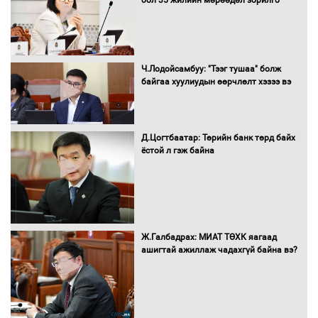
бол 35 жилийн мөрөөдөл зорилго
Д.Энхтуяа: Иргэдийн санал, хүсэлтийг
салбарын бодлого, хууль тогтоомжид
Ч.Лодойсамбуу: "Тээг тушаа" болж
тусган бодит шийдэлд хүргэхийн
байгаа хуулиудын өөрчлөлт хэзээ вэ
төлөө ажиллана
Д.Цогтбаатар: Төрийн банк төрд байх
Засгийн газраас хөнгөлөлттэй зээлээр
ёстой л гэж байна
дэмжсэний үр дүнд шатахуун хадгалах
савнууд эхнээсээ ашиглалтад орж
байна
“Цааснаас чөлөөлье” зөвлөлдөх
Ж.Галбадрах: МИАТ ТӨХК яагаад
хэлэлцүүлэг боллоо
ашигтай ажиллаж чадахгүй байна вэ?