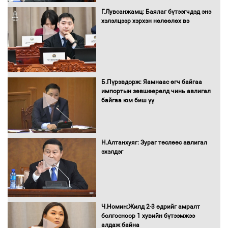
"ДЦС-3” ТӨХК-ийн нэн шаардлагатай
Г.Лувсанжамц: Баялаг бүтээгчдэд энэ
“Турбингенератор-5”-ын шинэчлэлийн
хэлэлцээр хэрхэн нөлөөлөх вэ
төсвийг шийдвэрлэхээр болов
УИХ-ын дарга С.Бямбацогт Сутай
хайрхны тэнгэрийг тахих тахилгад
Б.Пүрэвдорж: Яамнаас өгч байгаа
оролцлоо
импортын зөвшөөрөлд чинь авлигал
байгаа юм биш үү
С.Амарсайхан: Иргэдийг хохироосон
ААН-ийн нуугтмал хөрөнгийг
Н.Алтанхуяг: Зураг төслөөс авлигал
битүүмжлэнэ
эхэлдэг
Н.Номтойбаяр: Аймгуудад тулгамдаж
буй асуудлуудыг Засгийн газрын
Ч.Номин:Жилд 2-3 өдрийг амралт
хуралдаанд танилцуулж,
болгосноор 1 хувийн бүтээмжээ
шийдвэрлүүлнэ
алдаж байна