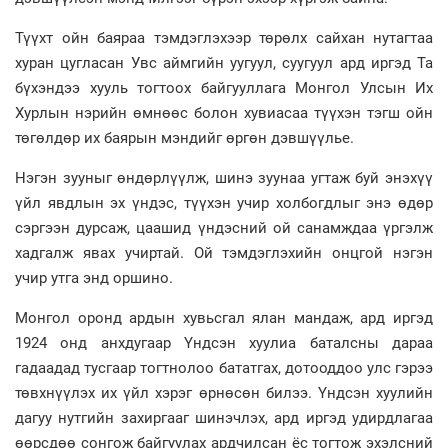
Түүхт ойн баяраа тэмдэглэхээр төрөлх сайхан нутагтаа
хуран цугласан Увс аймгийн уугуул, суугуул ард иргэд Та
бүхэндээ хууль тогтоох байгууллага Монгол Улсын Их
Хурлын нэрийн өмнөөс болон хувиасаа түүхэн тэгш ойн
төгөлдөр их баярын мэндийг өргөн дэвшүүлье.
Нэгэн зууныг өндөрлүүлж, шинэ зуунаа угтаж буй энэхүү
үйл явдлын эх үндэс, түүхэн учир холбогдлыг энэ өдөр
сэргээн дурсаж, цаашид үндэсний ой санамждаа үргэлж
хадгалж явах учиртай. Ой тэмдэглэхийн онцгой нэгэн
учир утга энд оршино.
Монгол оронд ардын хувьсгал ялан мандаж, ард иргэд
1924 онд анхдугаар Үндсэн хуулиа баталсны дараа
гадаадад тусгаар тогтнолоо бататгах, дотооддоо улс гэрээ
төвхнүүлэх их үйл хэрэг өрнөсөн билээ. Үндсэн хуулийн
дагуу нутгийн захиргааг шинэчлэх, ард иргэд удирдлагаа
өөрсдөө сонгож байгуулах ардчилсан ёс тогтож эхэлсний