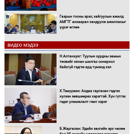
Газрын тосны эрэл, хайгуулын ажилд
АМГТГ анхаарал хандуулж ажиллахыг
үүрэг өглөө
ВИДЕО МЭДЭЭ
Н.Номтойбаяр: Орон нутаг хөгжихөд
чөдөр болж буй хууль, эрхзүйн орчныг
Н.Алтанхуяг: Туулын хурдны замын
шинэчилнэ
төсвийг хянан шалгах сонирхол
байхгүй гэдгээ ард түмэнд хэл
Багахангай-Хөшигийн хөндий-Эмээлт
Х.Тэмүүжин: Алдаа гаргасан гэдгээ
чиглэлийн төмөр замыг ашиглалтад
хүлээн зөвшөөрөх хэрэгтэй. Хүн гүтгэх
оруулахаар бэлтгэж байна
гэдэг уламжлалт гэмт хэрэг
Сэлэнгэ аймгийн Сүхбаатар суманд 70
МВт-ын хүчин чадалтай ДЦС-ын галыг
Б.Жаргалан: Эдийн засгийн эрх чөлөө
асаалаа