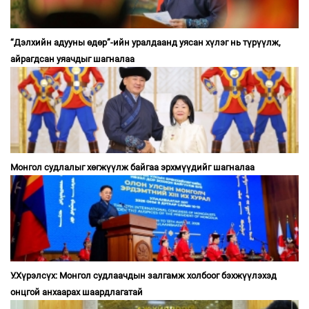
“Дэлхийн адууны өдөр”-ийн уралдаанд уясан хүлэг нь түрүүлж,
айрагдсан уяачдыг шагналаа
Монгол судлалыг хөгжүүлж байгаа эрхмүүдийг шагналаа
У.Хүрэлсүх: Монгол судлаачдын залгамж холбоог бэхжүүлэхэд
онцгой анхаарах шаардлагатай