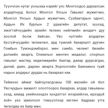
Түүнчлэн нутаг усныхаа нэрийг улс Монголдоо дархалсан
алдартнууд болох Монгол Улсын Гавьяат жүжигчин,
Монгол Улсын Ардын жүжигчин, Сүхбаатарын одонт,
Ардын Их Хурлын 2 удаагийн депутат, хүүхэд,
эмэгтэйчүүдийн эрхийн төлөөх нийгмийн анхдагч дуу
хоолой болж байсан, Увс нутгийн алдартан
бүсгүйчүүдийн төлөөлөл, ард түмний бахархалт дуучин
Гомбын Түмэндэмбэрэл, мөн самбо, чөлөөт бөхийн
дэлхийн аварга, Олимпын мөнгөн медальт, спортын
гавьяат мастер, хөдөлмөрийн баатар, даяар дуурсагдах,
далай, даян, дархан аварга Хорлоогийн Баянмөнх гуай
нарын алдарыг дуудах нь бахархал юм.
Тиймээс аймаг байгуулагдсаны 100 жилийн ой бол
Увсчуудын амжилт ололтоороо бахархах, алдар гавьяаны
эзэд, ахмад үеийнхэндээ хүндэтгэл илэрхийлэх, ирээдүй
хойч үеэ эрмэлзэл тэмүүллээр хөглөн бадраах утга
төгөлдөр их баяр мөн.