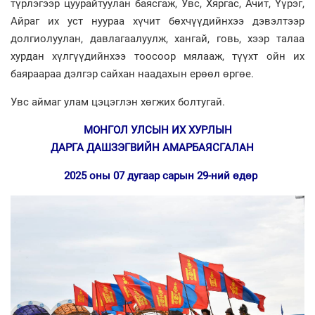
түрлэгээр цуурайтуулан баясгаж, Увс, Хяргас, Ачит, Үүрэг,
Айраг их уст нуураа хүчит бөхчүүдийнхээ дэвэлтээр
долгиолуулан, давлагаалуулж, хангай, говь, хээр талаа
хурдан хүлгүүдийнхээ тоосоор мялааж, түүхт ойн их
баяраараа дэлгэр сайхан наадахын ерөөл өргөе.
Увс аймаг улам цэцэглэн хөгжих болтугай.
МОНГОЛ УЛСЫН
ИХ ХУРЛЫН
ДАРГА
ДАШЗЭГВИЙН
АМАРБАЯСГАЛАН
2025 оны 07 дугаар сарын 29-ний өдөр