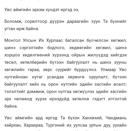
Увс аймгийн эрхэм хүндэт иргэд ээ,
Боломж, сорилтоор дүүрэн дараагийн зуун Та бүхнийг
угтан ирж байна.
Монгол Улсын Их Хурлаас баталсан бүсчилсэн хөгжил,
шинэ сэргэлтийн бодлого, хөдөөгийн хөгжил, шинэ
хоршоо хөдөлгөөний хүрээнд ойрын жилүүдэд хийгдэх
төсөл, хөтөлбөрийн бүтээн байгуулалт нь шинэ зууны
хөгжлийн гараа, хөрс суурийг бүрдүүлнэ. Улмаар Увс
нутгийнхан нутаг усандаа хөрөнгө оруулалт, бүтээн
байгуулалт хийх нь орон нутгийн эдийн засгийн өсөлт,
тэлэлтийг дэмжиж, орон нутгаа хөгжүүлэх эдийн засгийн
эрх чөлөөнд хүрэх ирээдүйд хөтөлнө гэдэгт итгэлтэй
байна.
Увс аймгийн ард иргэд Та бүхэн Ханхөхий, Чандмань
хайрхан, Хархираа, Түргэний их уулсаа уртын дуу, уухайн