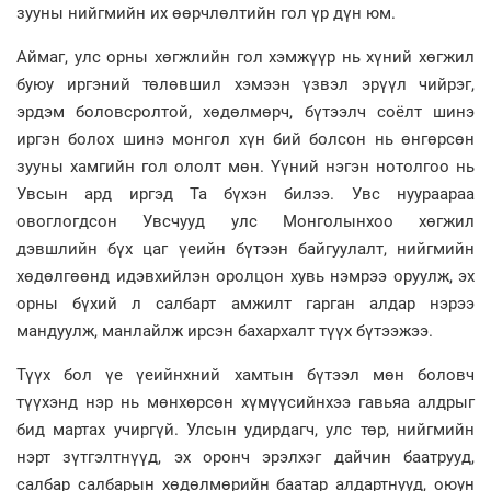
зууны нийгмийн их өөрчлөлтийн гол үр дүн юм.
Аймаг, улс орны хөгжлийн гол хэмжүүр нь хүний хөгжил
буюу иргэний төлөвшил хэмээн үзвэл эрүүл чийрэг,
эрдэм боловсролтой, хөдөлмөрч, бүтээлч соёлт шинэ
иргэн болох шинэ монгол хүн бий болсон нь өнгөрсөн
зууны хамгийн гол ололт мөн. Үүний нэгэн нотолгоо нь
Увсын ард иргэд Та бүхэн билээ. Увс нуураараа
овоглогдсон Увсчууд улс Монголынхоо хөгжил
дэвшлийн бүх цаг үеийн бүтээн байгуулалт, нийгмийн
хөдөлгөөнд идэвхийлэн оролцон хувь нэмрээ оруулж, эх
орны бүхий л салбарт амжилт гарган алдар нэрээ
мандуулж, манлайлж ирсэн бахархалт түүх бүтээжээ.
Түүх бол үе үеийнхний хамтын бүтээл мөн боловч
түүхэнд нэр нь мөнхөрсөн хүмүүсийнхээ гавьяа алдрыг
бид мартах учиргүй. Улсын удирдагч, улс төр, нийгмийн
нэрт зүтгэлтнүүд, эх оронч эрэлхэг дайчин баатрууд,
салбар салбарын хөдөлмөрийн баатар алдартнууд, оюун