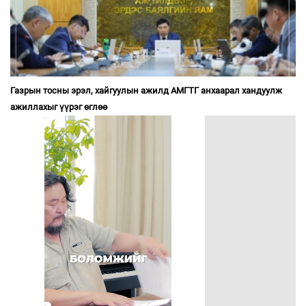
Газрын тосны эрэл, хайгуулын ажилд АМГТГ анхаарал хандуулж
ажиллахыг үүрэг өглөө