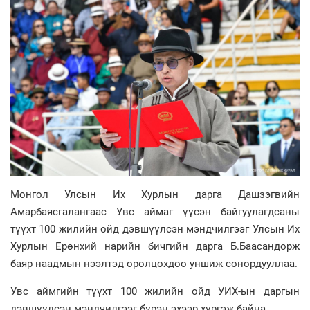
Монгол Улсын Их Хурлын дарга Дашзэгвийн
Амарбаясгалангаас Увс аймаг үүсэн байгуулагдсаны
түүхт 100 жилийн ойд дэвшүүлсэн мэндчилгээг Улсын Их
Хурлын Ерөнхий нарийн бичгийн дарга Б.Баасандорж
баяр наадмын нээлтэд оролцохдоо уншиж сонордууллаа.
Увс аймгийн түүхт 100 жилийн ойд УИХ-ын даргын
дэвшүүлсэн мэндчилгээг бүрэн эхээр хүргэж байна.