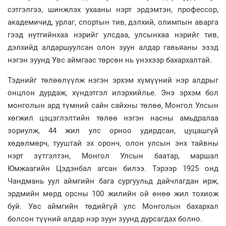
сэтгэлгээ, шинжлэх ухааны нэрт эрдэмтэн, профессор,
академичид, урлаг, спортын тив, дэлхий, олимпын аварга
гээд нутгийнхаа нэрийг улсдаа, улсынхаа нэрийг тив,
дэлхийд алдаршуулсан олон зуун алдар гавьяаны эзэд
нэгэн зуунд Увс аймгаас төрсөн нь үнэхээр бахархалтай.
Тэднийг төлөөлүүлж нэгэн эрхэм хүмүүний нэр алдрыг
онцлон дурдаж, хүндэтгэл илэрхийлье. Энэ эрхэм бол
монголын ард түмний сайн сайхны төлөө, Монгол Улсын
хөгжил цэцэглэлтийн төлөө нэгэн насны амьдралаа
зориулж, 44 жил улс орноо удирдсан, цуцашгүй
хөдөлмөрч, тууштай эх оронч, олон улсын энх тайвны
нэрт зүтгэлтэн, Монгол Улсын баатар, маршал
Юмжаагийн Цэдэнбал агсан билээ. Тэрээр 1925 онд
Чандмань уул аймгийн бага сургуульд дайчлагдан ирж,
эрдмийн мөрд орсны 100 жилийн ой өнөө жил тохиож
буй. Увс аймгийн төдийгүй улс Монголын бахархал
болсон түүний алдар нэр зуун зуунд дурсагдах болно.