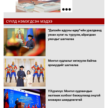
СҮҮЛД НЭМЭГДСЭН МЭДЭЭ
“Дэлхийн адууны өдөр”-ийн уралдаанд
уясан хүлэг нь түрүүлж, айрагдсан
уяачдыг шагналаа
Монгол судлалыг хөгжүүлж байгаа
эрхмүүдийг шагналаа
У.Хүрэлсүх: Монгол судлаачдын
залгамж холбоог бэхжүүлэхэд онцгой
анхаарах шаардлагатай