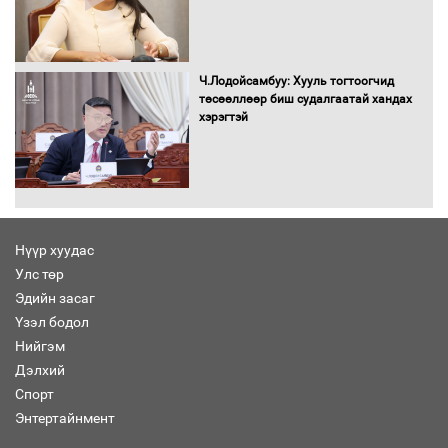
С.Бямбацогт Зүүн Азийн
эрэгтэйчүүдийн волейболын тэмцээнд
оролцож байгаа баг тамирчдад
Ч.Лодойсамбуу: Хууль тогтоогчид
амжилт хүслээ
төсөөллөөр биш судалгаатай хандах
хэрэгтэй
Автобензин, дизель түлшний онцгой
албан татварыг тэглэлээ
Нүүр хуудас
Улс төр
Эдийн засаг
Санхүүгийн хэмнэлтийн горимд эрүүл
Үзэл бодол
мэндийн салбар хамаарахгүй
Нийгэм
Дэлхий
Спорт
Энтертайнмент
Нөөцийн махны худалдаа,