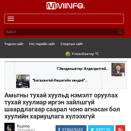
Toggle
navigation
Үндсэн сайт
Улс төрийн сайт
Спортын сайт
o
Улаанбаатар
C
Г.Занданшатар: Алдагдалтай...
“Багахангай-Хөшигийн хөндий”...
Амьтны тухай хуульд нэмэлт оруулах
тухай хуулиар иргэн зайлшгүй
шаардлагаар саарал чоно агнасан бол
хуулийн хариуцлага хүлээхгүй
Kuzmo
ХУВААЛЦАХ
ЖИРГЭХ
2025-08-07