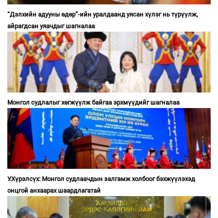
“Дэлхийн адууны өдөр”-ийн уралдаанд уясан хүлэг нь түрүүлж,
айрагдсан уяачдыг шагналаа
Монгол судлалыг хөгжүүлж байгаа эрхмүүдийг шагналаа
У.Хүрэлсүх: Монгол судлаачдын залгамж холбоог бэхжүүлэхэд
онцгой анхаарах шаардлагатай