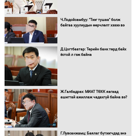
Д.Энхтуяа: Иргэдийн санал, хүсэлтийг
салбарын бодлого, хууль тогтоомжид
Ч.Лодойсамбуу: "Тээг тушаа" болж
тусган бодит шийдэлд хүргэхийн
байгаа хуулиудын өөрчлөлт хэзээ вэ
төлөө ажиллана
Д.Цогтбаатар: Төрийн банк төрд байх
Засгийн газраас хөнгөлөлттэй зээлээр
ёстой л гэж байна
дэмжсэний үр дүнд шатахуун хадгалах
савнууд эхнээсээ ашиглалтад орж
байна
“Цааснаас чөлөөлье” зөвлөлдөх
Ж.Галбадрах: МИАТ ТӨХК яагаад
хэлэлцүүлэг боллоо
ашигтай ажиллаж чадахгүй байна вэ?
"ДЦС-3” ТӨХК-ийн нэн шаардлагатай
Г.Лувсанжамц: Баялаг бүтээгчдэд энэ