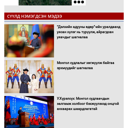
СҮҮЛД НЭМЭГДСЭН МЭДЭЭ
“Дэлхийн адууны өдөр”-ийн уралдаанд
уясан хүлэг нь түрүүлж, айрагдсан
уяачдыг шагналаа
Монгол судлалыг хөгжүүлж байгаа
эрхмүүдийг шагналаа
У.Хүрэлсүх: Монгол судлаачдын
залгамж холбоог бэхжүүлэхэд онцгой
анхаарах шаардлагатай