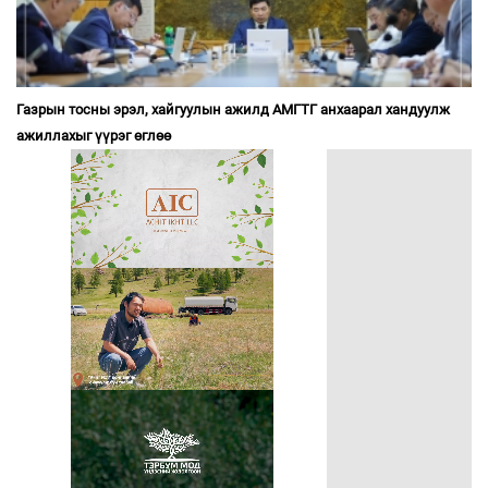
Газрын тосны эрэл, хайгуулын ажилд АМГТГ анхаарал хандуулж
ажиллахыг үүрэг өглөө