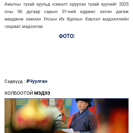
Амьтны тухай хуульд нэмэлт оруулах тухай хуулийг 2025
оны 06 дугаар сарын 01-ний өдрөөс эхлэн дагаж
мөрдөнө
хэмээн Улсын Их Хурлын Хэвлэл мэдээллийн
газраас мэдээлэв.
ФОТО:
#Чуулган
Сэдвүүд :
ХОЛБООТОЙ
МЭДЭЭ