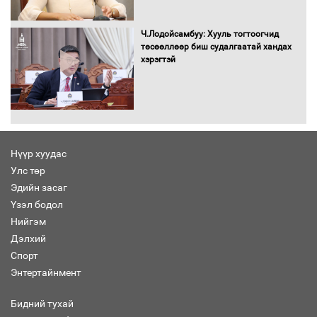
С.Бямбацогт Зүүн Азийн
эрэгтэйчүүдийн волейболын тэмцээнд
оролцож байгаа баг тамирчдад
Ч.Лодойсамбуу: Хууль тогтоогчид
амжилт хүслээ
төсөөллөөр биш судалгаатай хандах
хэрэгтэй
Автобензин, дизель түлшний онцгой
албан татварыг тэглэлээ
Нүүр хуудас
Улс төр
Эдийн засаг
Санхүүгийн хэмнэлтийн горимд эрүүл
Үзэл бодол
мэндийн салбар хамаарахгүй
Нийгэм
Дэлхий
Спорт
Энтертайнмент
Нөөцийн махны худалдаа,
борлуулалтыг нээлттэй ил тод
Бидний тухай
болгоно