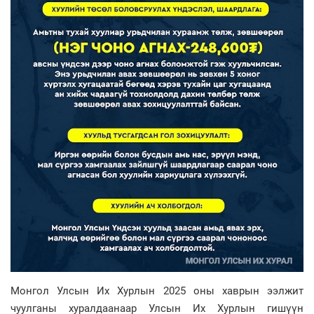
Монгол Улсын Их Хурлын 2025 оны хаврын ээлжит
чуулганы хуралдаанаар Улсын Их Хурлын гишүүн