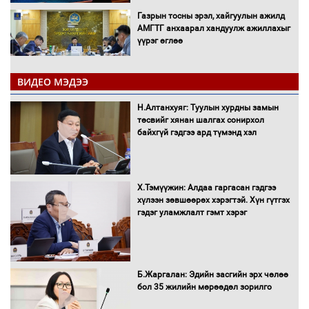
Газрын тосны эрэл, хайгуулын ажилд
АМГТГ анхаарал хандуулж ажиллахыг
үүрэг өглөө
ВИДЕО МЭДЭЭ
Н.Номтойбаяр: Орон нутаг хөгжихөд
чөдөр болж буй хууль, эрхзүйн орчныг
Н.Алтанхуяг: Туулын хурдны замын
шинэчилнэ
төсвийг хянан шалгах сонирхол
байхгүй гэдгээ ард түмэнд хэл
Багахангай-Хөшигийн хөндий-Эмээлт
Х.Тэмүүжин: Алдаа гаргасан гэдгээ
чиглэлийн төмөр замыг ашиглалтад
хүлээн зөвшөөрөх хэрэгтэй. Хүн гүтгэх
оруулахаар бэлтгэж байна
гэдэг уламжлалт гэмт хэрэг
Сэлэнгэ аймгийн Сүхбаатар суманд 70
МВт-ын хүчин чадалтай ДЦС-ын галыг
Б.Жаргалан: Эдийн засгийн эрх чөлөө
асаалаа
бол 35 жилийн мөрөөдөл зорилго