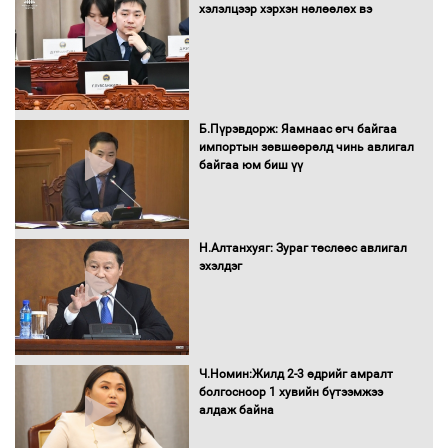
“Турбингенератор-5”-ын шинэчлэлийн
хэлэлцээр хэрхэн нөлөөлөх вэ
төсвийг шийдвэрлэхээр болов
УИХ-ын дарга С.Бямбацогт Сутай
хайрхны тэнгэрийг тахих тахилгад
Б.Пүрэвдорж: Яамнаас өгч байгаа
оролцлоо
импортын зөвшөөрөлд чинь авлигал
байгаа юм биш үү
С.Амарсайхан: Иргэдийг хохироосон
ААН-ийн нуугтмал хөрөнгийг
Н.Алтанхуяг: Зураг төслөөс авлигал
битүүмжлэнэ
эхэлдэг
Н.Номтойбаяр: Аймгуудад тулгамдаж
буй асуудлуудыг Засгийн газрын
Ч.Номин:Жилд 2-3 өдрийг амралт
хуралдаанд танилцуулж,
болгосноор 1 хувийн бүтээмжээ
шийдвэрлүүлнэ
алдаж байна