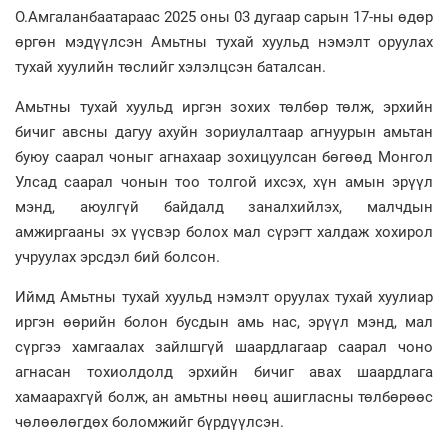
О.Амгаланбаатараас 2025 оны 03 дугаар сарын 17-ны өдөр
өргөн мэдүүлсэн Амьтны тухай хуульд нэмэлт оруулах
тухай хуулийн төслийг хэлэлцсэн баталсан.
Амьтны тухай хуульд иргэн зохих төлбөр төлж, эрхийн
бичиг авсны дагуу ахуйн зориулалтаар агнуурын амьтан
буюу саарал чоныг агнахаар зохицуулсан бөгөөд Монгол
Улсад саарал чонын тоо толгой ихсэх, хүн амын эрүүл
мэнд, аюулгүй байдалд заналхийлэх, малчдын
амжиргааны эх үүсвэр болох мал сүрэгт халдаж хохирол
учруулах эрсдэл бий болсон.
Иймд Амьтны тухай хуульд нэмэлт оруулах тухай хуулиар
иргэн өөрийн болон бусдын амь нас, эрүүл мэнд, мал
сүргээ хамгаалах зайлшгүй шаардлагаар саарал чоно
агнасан тохиолдолд эрхийн бичиг авах шаардлага
хамаарахгүй болж, ан амьтны нөөц ашигласны төлбөрөөс
чөлөөлөгдөх боломжийг бүрдүүлсэн.