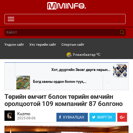
Toggle
navigation
Үндсэн сайт
Улс төрийн сайт
Спортын сайт
o
Улаанбаатар
C
Хот, дүүргийн Засаг дарга нарын...
Богд хааны ордон болон түүх,...
Төрийн өмчит болон төрийн өмчийн
оролцоотой 109 компанийг 87 болгоно
Kuzmo
ХУВААЛЦАХ
ЖИРГЭХ
2025-08-06