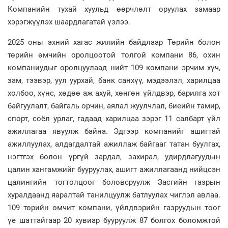
Компанийн тухай хуульд өөрчлөлт оруулах замаар
хэрэгжүүлэх шаардлагатай үзлээ.
2025 оны эхний хагас жилийн байдлаар Төрийн болон
төрийн өмчийн оролцоотой толгой компани 86, охин
компаниудыг оролцуулаад нийт 109 компани эрчим хүч,
зам, тээвэр, уул уурхай, банк санхүү, мэдээлэл, харилцаа
холбоо, хүнс, хөдөө аж ахуй, хөнгөн үйлдвэр, барилга хот
байгуулалт, байгаль орчин, аялал жуулчлал, биеийн тамир,
спорт, соёл урлаг, гадаад харилцаа зэрэг 11 салбарт үйл
ажиллагаа явуулж байна. Эдгээр компанийг ашигтай
ажиллуулах, алдагдалтай ажиллаж байгааг татан буулгах,
нэгтгэх болон үргүй зардал, захирал, удирдлагуудын
цалин хангамжийг бууруулах, ашигт ажиллагаанд нийцсэн
цалингийн тогтолцоог боловсруулж Засгийн газрын
хуралдаанд яаралтай танилцуулж батлуулах чиглэл авлаа.
109 төрийн өмчит компани, үйлдвэрийн газруудын тоог
үе шаттайгаар 20 хувиар бууруулж 87 болгох боломжтой