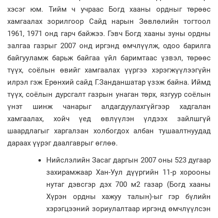
хэсэг юм. Тийм ч учраас Богд хааны ордныг төрөөс
хамгаалах зорилгоор Сайд нарын Зөвлөлийн тогтоол
1961, 1971 онд гарч байжээ. Гэвч Богд хааны зуны ордны
залгаа газрыг 2007 онд иргэнд өмчлүүлж, одоо барилга
байгууламж барьж байгаа үйл баримтаас үзвэл, төрөөс
түүх, соёлын өвийг хамгаалах үүргээ хэрэгжүүлээгүйн
илрэл гэж Ерөнхий сайд Г.Занданшатар үзэж байна. Иймд
түүх, соёлын дурсгалт газрын унаган төрх, язгуур соёлын
үнэт шинж чанарыг алдагдуулахгүйгээр хадгалан
хамгаалах, хойч үед өвлүүлэн үлдээх зайлшгүй
шаардлагыг харгалзан холбогдох албан тушаалтнуудад
дараах үүрэг даалгаврыг өглөө.
Нийслэлийн Засаг даргын 2007 оны 523 дугаар
захирамжаар Хан-Уул дүүргийн 11-р хорооны
нутаг дэвсгэр дэх 700 м2 газар (Богд хааны
Хүрэн ордны хажуу талын)-ыг гэр бүлийн
хэрэгцээний зориулалтаар иргэнд өмчлүүлсэн