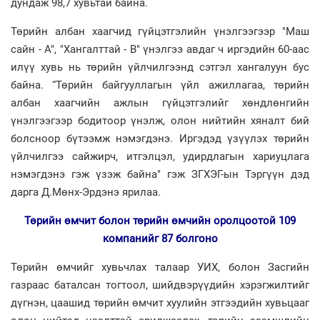
дундаж 98,7 хувьтай байна.
Төрийн албан хаагчид гүйцэтгэлийн үнэлгээгээр "Маш
сайн - А", "Xангалттай - В" үнэлгээ авдаг ч иргэдийн 60-аас
илүү хувь нь төрийн үйлчилгээнд сэтгэл хангалуун бус
байна. “Төрийн байгууллагын үйл ажиллагаа, төрийн
албан хаагчийн ажлын гүйцэтгэлийг хөндлөнгийн
үнэлгээгээр бодитоор үнэлж, олон нийтийн хяналт бий
болсноор бүтээмж нэмэгдэнэ. Иргэдэд үзүүлэх төрийн
үйлчилгээ сайжирч, итгэлцэл, удирдлагын хариуцлага
нэмэгдэнэ гэж үзэж байна" гэж ЗГХЭГ-ын Тэргүүн дэд
дарга Д.Мөнх-Эрдэнэ ярилаа.
Төрийн өмчит болон төрийн өмчийн оролцоотой 109
компанийг 87 болгоно
Төрийн өмчийг хувьчлах талаар УИХ, болон Засгийн
газраас баталсан тогтоол, шийдвэрүүдийн хэрэгжилтийг
дүгнэн, цаашид төрийн өмчит хуулийн этгээдийн хувьцааг