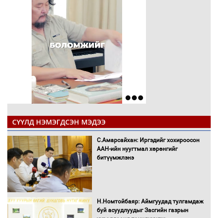
СҮҮЛД НЭМЭГДСЭН МЭДЭЭ
С.Амарсайхан: Иргэдийг хохироосон
ААН-ийн нуугтмал хөрөнгийг
битүүмжлэнэ
Н.Номтойбаяр: Аймгуудад тулгамдаж
буй асуудлуудыг Засгийн газрын