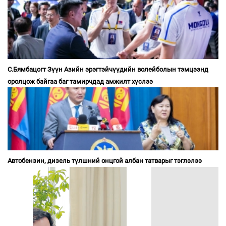
С.Бямбацогт Зүүн Азийн эрэгтэйчүүдийн волейболын тэмцээнд
оролцож байгаа баг тамирчдад амжилт хүслээ
Автобензин, дизель түлшний онцгой албан татварыг тэглэлээ