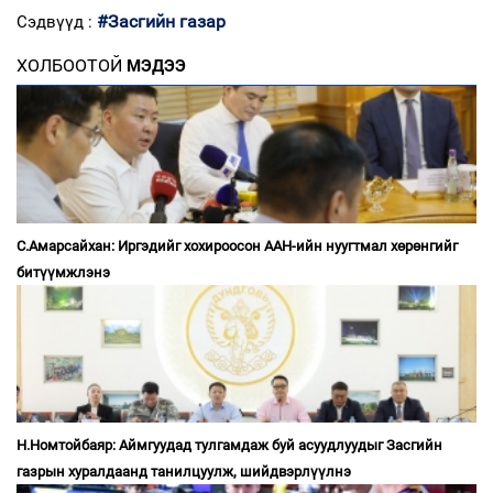
#Засгийн газар
Сэдвүүд :
ХОЛБООТОЙ
МЭДЭЭ
С.Амарсайхан: Иргэдийг хохироосон ААН-ийн нуугтмал хөрөнгийг
битүүмжлэнэ
Н.Номтойбаяр: Аймгуудад тулгамдаж буй асуудлуудыг Засгийн
газрын хуралдаанд танилцуулж, шийдвэрлүүлнэ