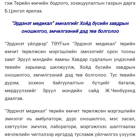
гэж Төрийн өмчийн бодлого, зохицуулалтын газрын дарга
Б.Цэнгэл ярилаа.
"Эрдэнэт медикал" эмнэлгийг Хойд бүсийн хавдрын
оношилгоо, эмчилгээний дэд төв болголоо
"Эрдэнэт үйлдвэр" ТӨҮГ-ын "Эрдэнэт медикал" төрийн
өмчит төрөлжсөн мэргэшлийн эмнэлгийг орон тооны
хамт Эрүүл мэндийн яамны Хавдар судлалын үндэсний
төвийн харьяанд шилжүүлж, Хойд бүсийн хавдрын
оношилгоо, эмчилгээний дэд төв болголоо. Тус төвийн
дүрэм, зохион байгуулалтын бүтцийг баталж,
мөрдүүлэхийг Эрүүл мэндийн сайд Ж.Чинбүрэнд
даалгав.
"Эрдэнэт медикал" төрийн өмчит төрөлжсөн мэргэшлийн
эмнэлэг нь амбулатори, дүрс оношилгоо, мэс засал,
хэвтүүлэн эмчлэх, лаборатори, мэргэжлээс шалтгаалах
өвчлөлийн чиглэлээр иргэдэд тусламж үйлчилгээ үзүүлж