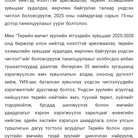
олон нийтэд нээлттэй арилжаалах, төрийн эзэмшлийн
хувьцааг худалдах, өөрчлөн байгуулах талаар үндсэн
чиглэл боловсруулж, 2025 оны наймдугаар сарын 15-ны
дотор танилцуулахыг үүрэг болголоо.
Мөн "Төрийн өмчит хуулийн этгээдийн хувьцааг 2025-2028
онд биржээр олон нийтэд нээлттэй арилжаалах, төрийн
эзэмшлийн хувьцааг худалдах, өөрчлөн байгуулах үндсэн
чиглэл”-ийг боловсруулж танилцуулахыг холбогдох албан
тушаалтнуудад даалгав. Өнгөрсөн 35 жилийн хугацаанд
хэрэгжүүлсэн өмч хувьчлалын алдаа, оноонд дүгнэлт
хийж, УИХ-аас баталсан хувьчлах үндсэн чиглэлүүдийн
хэрэгжилтийг дуусгавар болгох, Үндсэн хуулийн агуулгад
нийцүүлэн төрийн нийтийн өмч, түүний төрөл, зүйлийг
тодорхойлж, бусдад шилжүүлэх болон өмчийн
удирдлагыг хэрхэн хэрэгжүүлэх харилцааг өнөөгийн
нийгэм, эдийн засгийн хэрэгцээ шаардлага, олон улсын
туршлагын дагуу тогтоох асуудлыг Төрийн болон орон
нутгийн өмчийн тухай хуулийг шинэчлэн найруулж,