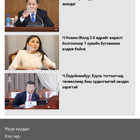
эхэлдэг
Хөшөө бүтсэн түүхийг өгүүлэх 7
баримт
Ч.Номин:Жилд 2-3 өдрийг амралт
болгосноор 1 хувийн бүтээмжээ
алдаж байна
Хөвсгөл нуурын лусыг тахих төрийн
тахилгын ёслол боллоо
Ч.Лодойсамбуу: Хууль тогтоогчид
төсөөллөөр биш судалгаатай хандах
хэрэгтэй
“Хар жагсаалт”-ын асуудлыг цэгцлэх
чиглэлээр Монголбанкны удирдлагад
30 хоногийн хугацаатай үүрэг өглөө
Нүүр хуудас
Улс төр
Ерөнхий сайд Н.Учрал олимпиадын