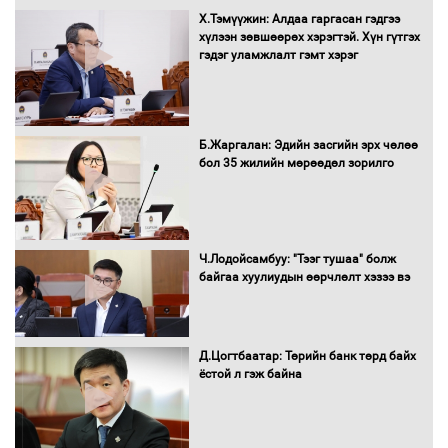
Нөөцийн махны худалдаа,
Х.Тэмүүжин: Алдаа гаргасан гэдгээ
борлуулалтыг нээлттэй ил тод
хүлээн зөвшөөрөх хэрэгтэй. Хүн гүтгэх
болгоно
гэдэг уламжлалт гэмт хэрэг
Монгол Улс “COP17”-д “Тал хээрийн
Б.Жаргалан: Эдийн засгийн эрх чөлөө
төлөвлөгөө”-гөө танилцуулна
бол 35 жилийн мөрөөдөл зорилго
16 төрлийн эмийг нэг эх үүсвэрээс
Ч.Лодойсамбуу: "Тээг тушаа" болж
худалдан авах журмыг баталлаа
байгаа хуулиудын өөрчлөлт хэзээ вэ
Д.Цогтбаатар: Төрийн банк төрд байх
Бүх шатанд хэмнэлтийн горимд
ёстой л гэж байна
шилжиж, найр наадам, зөвлөгөөн,
гадаад томилолтыг хориглолоо