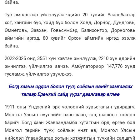
байна.
Тус эмнэлгээр үйлчлүүлэгчдийн 20 хувийг Улаанбаатар
хот, хангайн бүс, хойд бүс болон Ховд, Дорнод, Дундговь,
Өмнөговь, Завхан, Говьсүмбэр, Баянхонгор, Дорноговь
аймгийн иргэд, 80 хувийг Орхон аймгийн иргэд эзэлж
байна.
2022-2025 онд 3551 хүн хэвтэн эмчлүүлж, 2210 хүн өдрийн
эмчилгээ, үйлчилгээ авчээ. Амбулаториор 147,776 хүнд
тусламж, үйлчилгээ үзүүлжээ.
Богд хааны ордон болон түүх, соёлын өвийг хамгаалах
талаар Ерөнхий сайд үүрэг даалгавар өглөө
1911 оны Үндэсний эрх чөлөөний хувьсгалын удирдагч,
Монгол Улсын сүүлчийн эзэн хаан, төр, шашныг хослон
баригч Богд хаан Жавзандамба хутагтын орд, өргөө бол
Монгол төрийн түүх, соёлын үнэт өв, Монгол Улсын
нийслэл Улаанбаатар хотын хотжилтын түүхийн салшгүй