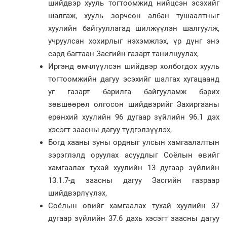
шийдвэр хууль тогтоомжид нийцсэн эсэхийг
шалгаж, хууль зөрчсөн албан тушаалтныг
хуулийн байгууллагад шилжүүлэн шалгуулж,
учруулсан хохирлыг нэхэмжлэх, үр дүнг энэ
сард багтаан Засгийн газарт танилцуулах,
Иргэнд өмчлүүлсэн шийдвэр холбогдох хууль
тогтоомжийн дагуу эсэхийг шалгах хугацаанд
уг газарт барилга байгууламж барих
зөвшөөрөл олгосон шийдвэрийг Захиргааны
ерөнхий хуулийн 96 дугаар зүйлийн 96.1 дэх
хэсэгт заасны дагуу түдгэлзүүлэх,
Богд хааны зуны ордныг улсын хамгаалалтын
зэрэглэлд оруулах асуудлыг Соёлын өвийг
хамгаалах тухай хуулийн 13 дугаар зүйлийн
13.1.7-д заасны дагуу Засгийн газраар
шийдвэрлүүлэх,
Соёлын өвийг хамгаалах тухай хуулийн 37
дугаар зүйлийн 37.6 дахь хэсэгт заасны дагуу