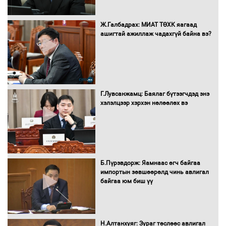
Сайд нар төсвөө хэрхэн зарцуулах вэ?
Ж.Галбадрах: МИАТ ТӨХК яагаад
ашигтай ажиллаж чадахгүй байна вэ?
Засгийн газрын ээлжит хуралдаан
болж байна
Г.Лувсанжамц: Баялаг бүтээгчдэд энэ
хэлэлцээр хэрхэн нөлөөлөх вэ
Автомашинд улсын дугаарын тэгш,
сондгойгоор шатахуун олгоно
Б.Пүрэвдорж: Яамнаас өгч байгаа
импортын зөвшөөрөлд чинь авлигал
байгаа юм биш үү
Бага орлоготой иргэдийн орлогод
татвар ногдуулахгүй байх эрх зүйн
орчныг бүрдүүллээ
Н.Алтанхуяг: Зураг төслөөс авлигал