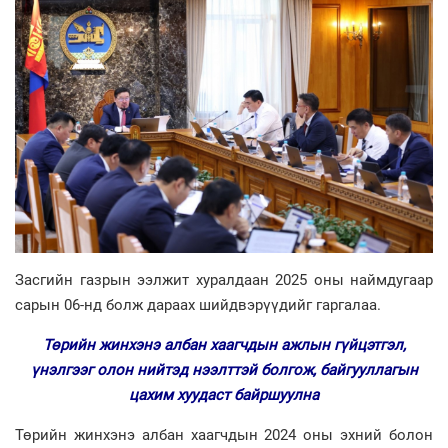
Засгийн газрын ээлжит хуралдаан 2025 оны наймдугаар
сарын 06-нд болж дараах шийдвэрүүдийг гаргалаа.
Төрийн жинхэнэ албан хаагчдын ажлын гүйцэтгэл,
үнэлгээг олон нийтэд нээлттэй болгож, байгууллагын
цахим хуудаст байршуулна
Төрийн жинхэнэ албан хаагчдын 2024 оны эхний болон