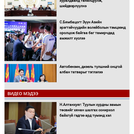
хуралдаанд танилцуулж,
шийдвэрлүүлнэ
С.Бямбацогт Зүүн Азийн
эрэгтэйчүүдийн волейболын тэмцээнд
оролцож байгаа баг тамирчдад
амжилт хүслээ
Автобензин, дизель түлшний онцгой
албан татварыг тэглэлээ
ВИДЕО МЭДЭЭ
Санхүүгийн хэмнэлтийн горимд эрүүл
Н.Алтанхуяг: Туулын хурдны замын
мэндийн салбар хамаарахгүй
төсвийг хянан шалгах сонирхол
байхгүй гэдгээ ард түмэнд хэл