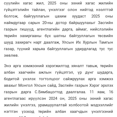
сүүлийн хагас жил, 2025 оны эхний хагас жилийн
гүйцэтгэлийн тайлан, үнэлгээг олон нийтэд нээлттэй
болгож, байгууллагын цахим хуудаст 2025 оны
наймдугаар сарын 20-ны дотор байршуулахыг Засгийн
газрын гишүүд, агентлагийн дарга, аймаг, нийслэлийн
төрийн захиргааны бүх шатны байгууллагын төсвийн
шууд захирагч нарт даалгаж, Улсын Их Хурлын Тамгын
газар, түүний харьяа байгууллагын удирдлагад тус тус
зөвлөв.
Энэ арга хэмжээний хэрэгжилтэд хяналт тавьж, төрийн
албан хаагчийн ажлын гүйцэтгэл, үр дүнг шударга,
бодитой үнэлэх тогтолцоог сайжруулах арга хэмжээ
авахыг Монгол Улсын сайд, Засгийн газрын Хэрэг эрхлэх
газрын дарга С.Бямбацогтод даалгалаа. 11 яам, 16
агентлагаас ирүүлсэн 2024 он, 2025 оны эхний хагас
жилийн үнэлгээ, урамшуулалтай холбоотой мэдээллийг
нэгтгэн үзэхэд төрийн албан хаагчдын үнэлгээний