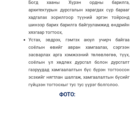
Богд хааны Хүрэн ордны барилга,
архитектурын дурсгалын харагдах сүр барааг
хадгалах зорилгоор түүний эргэн тойронд
шинээр барих барилга байгууламжид өндрийн
хязгаар тогтоох,
Устах, эвдрэх, гэмтэх аюул учирч байгаа
соёлын өвийг авран хамгаалах, сэргээн
засварлах арга хэмжээний төлөвлөгөө, түүх,
соёлын үл хөдлөх дурсгал болон дурсгалт
газруудад хамгаалалтын бүс бүрэн тогтоосон
эсэхийг нягтлан шалгаж, хамгаалалтын бүсийг
гүйцээн тогтоохыг тус тус үүрэг болголоо.
ФОТО: