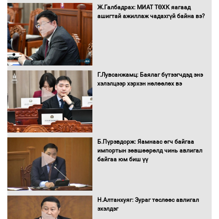
Ж.Галбадрах: МИАТ ТӨХК яагаад
ашигтай ажиллаж чадахгүй байна вэ?
Нөөцийн махны худалдаа,
борлуулалтыг нээлттэй ил тод
болгоно
Г.Лувсанжамц: Баялаг бүтээгчдэд энэ
Монгол Улс “COP17”-д “Тал хээрийн
хэлэлцээр хэрхэн нөлөөлөх вэ
төлөвлөгөө”-гөө танилцуулна
16 төрлийн эмийг нэг эх үүсвэрээс
худалдан авах журмыг баталлаа
Б.Пүрэвдорж: Яамнаас өгч байгаа
импортын зөвшөөрөлд чинь авлигал
байгаа юм биш үү
Бүх шатанд хэмнэлтийн горимд
шилжиж, найр наадам, зөвлөгөөн,
Н.Алтанхуяг: Зураг төслөөс авлигал
гадаад томилолтыг хориглолоо
эхэлдэг