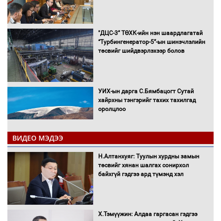
"ДЦС-3” ТӨХК-ийн нэн шаардлагатай
“Турбингенератор-5”-ын шинэчлэлийн
төсвийг шийдвэрлэхээр болов
УИХ-ын дарга С.Бямбацогт Сутай
хайрхны тэнгэрийг тахих тахилгад
оролцлоо
ВИДЕО МЭДЭЭ
С.Амарсайхан: Иргэдийг хохироосон
Н.Алтанхуяг: Туулын хурдны замын
ААН-ийн нуугтмал хөрөнгийг
төсвийг хянан шалгах сонирхол
битүүмжлэнэ
байхгүй гэдгээ ард түмэнд хэл
Х.Тэмүүжин: Алдаа гаргасан гэдгээ
Н.Номтойбаяр: Аймгуудад тулгамдаж