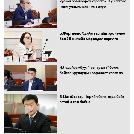
хүлээн зөвшөөрөх хэрэгтэй. Хүн гүтгэх
буй асуудлуудыг Засгийн газрын
гэдэг уламжлалт гэмт хэрэг
хуралдаанд танилцуулж,
шийдвэрлүүлнэ
С.Бямбацогт Зүүн Азийн
Б.Жаргалан: Эдийн засгийн эрх чөлөө
эрэгтэйчүүдийн волейболын тэмцээнд
бол 35 жилийн мөрөөдөл зорилго
оролцож байгаа баг тамирчдад
амжилт хүслээ
Ч.Лодойсамбуу: "Тээг тушаа" болж
байгаа хуулиудын өөрчлөлт хэзээ вэ
Автобензин, дизель түлшний онцгой
албан татварыг тэглэлээ
Д.Цогтбаатар: Төрийн банк төрд байх
ёстой л гэж байна
Санхүүгийн хэмнэлтийн горимд эрүүл
мэндийн салбар хамаарахгүй