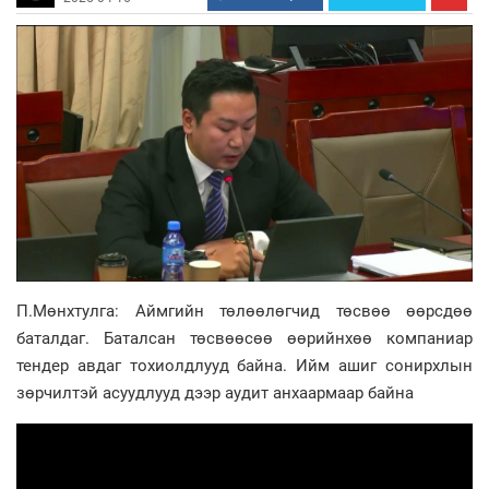
П.Мөнхтулга: Аймгийн төлөөлөгчид төсвөө өөрсдөө
баталдаг. Баталсан төсвөөсөө өөрийнхөө компаниар
тендер авдаг тохиолдлууд байна. Ийм ашиг сонирхлын
зөрчилтэй асуудлууд дээр аудит анхаармаар байна