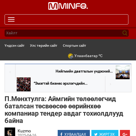
Toggle
navigation
Үндсэн сайт
Улс төрийн сайт
Спортын сайт
o
Улаанбаатар
C
Нийгмийн даатгалын үндэсний...
“Эмэгтэй бизнес эрхлэгчдийн...
П.Мөнхтулга: Аймгийн төлөөлөгчид
баталсан төсвөөсөө өөрийнхөө
компаниар тендер авдаг тохиолдлууд
байна
Kuzmo
ХУВААЛЦАХ
ЖИРГЭХ
2025-04-16