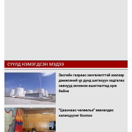
СҮҮЛД НЭМЭГДСЭН МЭДЭЭ
Засгийн газраас хөнгөлөлттэй зээлээр
дэмжсэний үр дүнд шатахуун хадгалах
савнууд эхнээсээ ашиглалтад орж
байна
“Цааснаас чөлөөлье” зөвлөлдөх
хэлэлцүүлэг боллоо