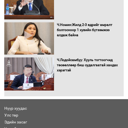
Сайд нар төсвөө хэрхэн зарцуулах вэ?
Ч.Номин:Жилд 2-3 өдрийг амралт
болгосноор 1 хувийн бүтээмжээ
алдаж байна
Засгийн газрын ээлжит хуралдаан
болж байна
Ч.Лодойсамбуу: Хууль тогтоогчид
төсөөллөөр биш судалгаатай хандах
хэрэгтэй
Автомашинд улсын дугаарын тэгш,
сондгойгоор шатахуун олгоно
Нүүр хуудас
Улс төр
Бага орлоготой иргэдийн орлогод
Эдийн засаг
татвар ногдуулахгүй байх эрх зүйн