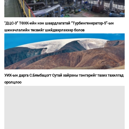
"ДЦС-3” ТӨХК-ийн нэн шаардлагатай “Турбингенератор-5”-ын
шинэчлэлийн төсвийг шийдвэрлэхээр болов
УИХ-ын дарга С.Бямбацогт Сутай хайрхны тэнгэрийг тахих тахилгад
оролцлоо