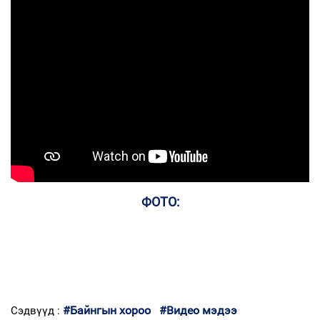
ФОТО:
#Байнгын хороо
#Видео мэдээ
Сэдвүүд :