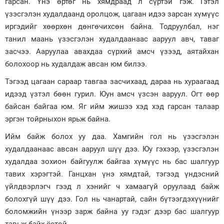
гарсан. Үнэ өртөг нь хямдраад л сүртэй гэж. Гэтэл
үзэсгэлэн худалдаанд оролцож, цагаан идээ зарсан хүмүүс
иргэдийг хөөрхөн дөнгөчихсөн байна. Тодруулбал, нэг
танил маань үзэсгэлэн худалдаанаас ааруул авч, таваг
засчээ. Ааруулаа авахдаа сүрхий амсч үзээд, аятайхан
болохоор нь худалдаж авсан юм билээ.
Тэгээд цагаан сараар тавгаа засчихаад, дараа нь хураагаад
идээд үзтэл бөөн гурил. Юун амсч үзсэн ааруул. Огт өөр
байсан байгаа юм. Яг ийм жишээ хэд хэд гарсан талаар
эргэн тойрныхон ярьж байна.
Ийм байж болох уу даа. Хамгийн гол нь үзэсгэлэн
худалдаанаас авсан ааруул шүү дээ. Юу гэхээр, үзэсгэлэн
худалдаа зохион байгуулж байгаа хүмүүс нь бас шалгуур
тавих хэрэгтэй. Ганцхан үнэ хямдтай, тэгээд үндэсний
үйлдвэрлэгч гээд л хэнийг ч хамаагүй оруулаад байж
болохгүй шүү дээ. Гол нь чанартай, сайн бүтээгдэхүүнийг
боломжийн үнээр зарж байна уу гэдэг дээр бас шалгуур