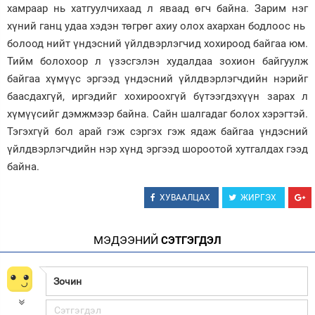
хамраар нь хатгуулчихаад л яваад өгч байна. Зарим нэг
хүний ганц удаа хэдэн төгрөг ахиу олох ахархан бодлоос нь
болоод нийт үндэсний үйлдвэрлэгчид хохироод байгаа юм.
Тийм болохоор л үзэсгэлэн худалдаа зохион байгуулж
байгаа хүмүүс эргээд үндэсний үйлдвэрлэгчдийн нэрийг
баасдахгүй, иргэдийг хохироохгүй бүтээгдэхүүн зарах л
хүмүүсийг дэмжмээр байна. Сайн шалгадаг болох хэрэгтэй.
Тэгэхгүй бол арай гэж сэргэх гэж ядаж байгаа үндэсний
үйлдвэрлэгчдийн нэр хүнд эргээд шороотой хутгалдах гээд
байна.
ХУВААЛЦАХ
ЖИРГЭХ
МЭДЭЭНИЙ
СЭТГЭГДЭЛ