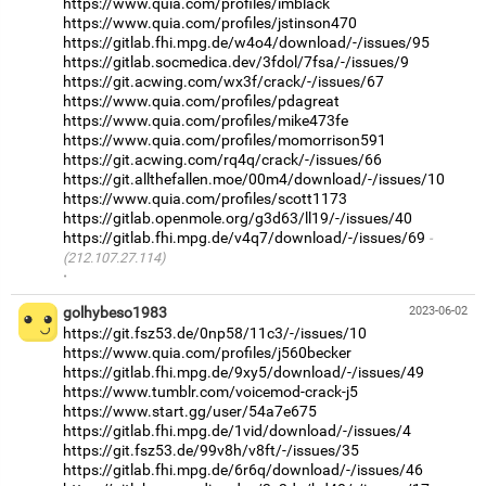
https://www.quia.com/profiles/imblack
https://www.quia.com/profiles/jstinson470
https://gitlab.fhi.mpg.de/w4o4/download/-/issues/95
https://gitlab.socmedica.dev/3fdol/7fsa/-/issues/9
https://git.acwing.com/wx3f/crack/-/issues/67
https://www.quia.com/profiles/pdagreat
https://www.quia.com/profiles/mike473fe
https://www.quia.com/profiles/momorrison591
https://git.acwing.com/rq4q/crack/-/issues/66
https://git.allthefallen.moe/00m4/download/-/issues/10
https://www.quia.com/profiles/scott1173
https://gitlab.openmole.org/g3d63/ll19/-/issues/40
https://gitlab.fhi.mpg.de/v4q7/download/-/issues/69
(212.107.27.114)
·
golhybeso1983
2023-06-02
https://git.fsz53.de/0np58/11c3/-/issues/10
https://www.quia.com/profiles/j560becker
https://gitlab.fhi.mpg.de/9xy5/download/-/issues/49
https://www.tumblr.com/voicemod-crack-j5
https://www.start.gg/user/54a7e675
https://gitlab.fhi.mpg.de/1vid/download/-/issues/4
https://git.fsz53.de/99v8h/v8ft/-/issues/35
https://gitlab.fhi.mpg.de/6r6q/download/-/issues/46