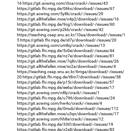
16
https://git.acwing.com/i3oa/crack/-/issues/43
https://gitlab.fhi.mpg.de/06ko/download/-/issues/67
https://git.acwing.com/5y8k/crack/-/issues/29
https://git.allthefallen.moe/n4p2/download/-/issues/16
https://gitlab.fhi.mpg.de/9cg1/download/-/issues/60
https://git.acwing.com/p2kb/crack/-/issues/42
https://teaching.csap.snu.ac.kr/10aa/download/-/issues/1
5
https://gitlab.fhi.mpg.de/id7y/download/-/issues/20
https://git.acwing.com/um8q/crack/-/issues/13
https://gitlab.fhi.mpg.de/5c0e/download/-/issues/44
https://gitlab.fhi.mpg.de/nz7e/download/-/issues/81
https://git.allthefallen.moe/7q8n/download/-/issues/26
https://git.allthefallen.moe/sc2a/download/-/issues/4
https://teaching.csap.snu.ac.kr/6mga/download/-/issues/
20
https://gitlab.fhi.mpg.de/t8m7/download/-/issues/58
https://gitlab.fhi.mpg.de/p15r/download/-/issues/57
https://gitlab.fhi.mpg.de/ee6a/download/-/issues/17
https://git.acwing.com/n8ly/crack/-/issues/1
https://gitlab.fhi.mpg.de/u796/download/-/issues/24
https://git.acwing.com/hw4c/crack/-/issues/4
https://gitlab.fhi.mpg.de/0mub/download/-/issues/112
https://git.allthefallen.moe/u3qn/download/-/issues/17
https://git.acwing.com/hh8e/crack/-/issues/12
https://gitlab.fhi.mpg.de/33tf/download/-/issues/19
https://gitlab.fhi.mpg.de/z2s8/download/-/issues/83