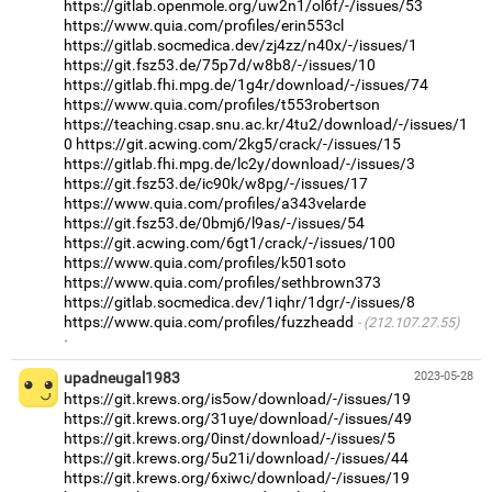
https://gitlab.openmole.org/uw2n1/ol6f/-/issues/53
https://www.quia.com/profiles/erin553cl
https://gitlab.socmedica.dev/zj4zz/n40x/-/issues/1
https://git.fsz53.de/75p7d/w8b8/-/issues/10
https://gitlab.fhi.mpg.de/1g4r/download/-/issues/74
https://www.quia.com/profiles/t553robertson
https://teaching.csap.snu.ac.kr/4tu2/download/-/issues/1
0
https://git.acwing.com/2kg5/crack/-/issues/15
https://gitlab.fhi.mpg.de/lc2y/download/-/issues/3
https://git.fsz53.de/ic90k/w8pg/-/issues/17
https://www.quia.com/profiles/a343velarde
https://git.fsz53.de/0bmj6/l9as/-/issues/54
https://git.acwing.com/6gt1/crack/-/issues/100
https://www.quia.com/profiles/k501soto
https://www.quia.com/profiles/sethbrown373
https://gitlab.socmedica.dev/1iqhr/1dgr/-/issues/8
https://www.quia.com/profiles/fuzzheadd
(212.107.27.55)
·
upadneugal1983
2023-05-28
https://git.krews.org/is5ow/download/-/issues/19
https://git.krews.org/31uye/download/-/issues/49
https://git.krews.org/0inst/download/-/issues/5
https://git.krews.org/5u21i/download/-/issues/44
https://git.krews.org/6xiwc/download/-/issues/19