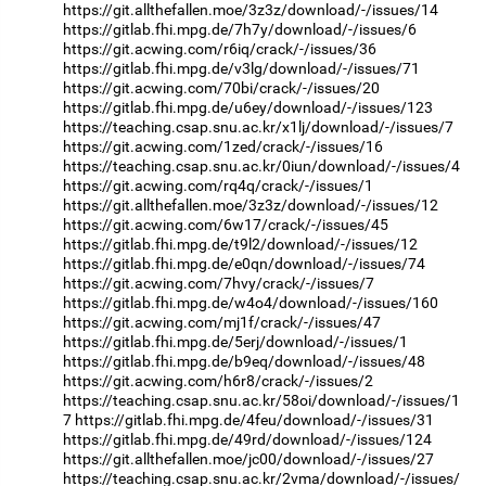
https://git.allthefallen.moe/3z3z/download/-/issues/14
https://gitlab.fhi.mpg.de/7h7y/download/-/issues/6
https://git.acwing.com/r6iq/crack/-/issues/36
https://gitlab.fhi.mpg.de/v3lg/download/-/issues/71
https://git.acwing.com/70bi/crack/-/issues/20
https://gitlab.fhi.mpg.de/u6ey/download/-/issues/123
https://teaching.csap.snu.ac.kr/x1lj/download/-/issues/7
https://git.acwing.com/1zed/crack/-/issues/16
https://teaching.csap.snu.ac.kr/0iun/download/-/issues/4
https://git.acwing.com/rq4q/crack/-/issues/1
https://git.allthefallen.moe/3z3z/download/-/issues/12
https://git.acwing.com/6w17/crack/-/issues/45
https://gitlab.fhi.mpg.de/t9l2/download/-/issues/12
https://gitlab.fhi.mpg.de/e0qn/download/-/issues/74
https://git.acwing.com/7hvy/crack/-/issues/7
https://gitlab.fhi.mpg.de/w4o4/download/-/issues/160
https://git.acwing.com/mj1f/crack/-/issues/47
https://gitlab.fhi.mpg.de/5erj/download/-/issues/1
https://gitlab.fhi.mpg.de/b9eq/download/-/issues/48
https://git.acwing.com/h6r8/crack/-/issues/2
https://teaching.csap.snu.ac.kr/58oi/download/-/issues/1
7
https://gitlab.fhi.mpg.de/4feu/download/-/issues/31
https://gitlab.fhi.mpg.de/49rd/download/-/issues/124
https://git.allthefallen.moe/jc00/download/-/issues/27
https://teaching.csap.snu.ac.kr/2vma/download/-/issues/