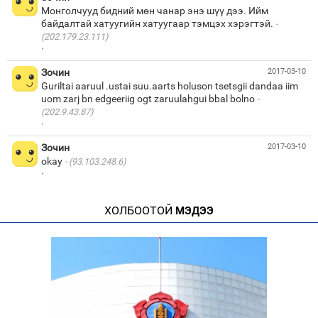
Монголчууд бидний мөн чанар энэ шүү дээ. Ийм
байдалтай хатуугийн хатуугаар тэмцэх хэрэгтэй.
(202.179.23.111)
·
Зочин
2017-03-10
Guriltai aaruul .ustai suu.aarts holuson tsetsgii dandaa iim
uom zarj bn edgeeriig ogt zaruulahgui bbal bolno
(202.9.43.87)
·
Зочин
2017-03-10
okay
(93.103.248.6)
·
ХОЛБООТОЙ
МЭДЭЭ