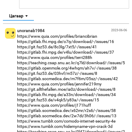
Цагаар
unoranab1984
2023-06-06
https://www.quia.com/profiles/briancibrian
https://gitlab.fhi.mpg.de/o7iy/download/-/issues/16
https://git.fsz53.de/8c3lg/7xt5/-/issues/41
https://gitlab.fhi.mpg.de/v4lu/download/-/issues/37
https://www.quia.com/profiles/terri288h
https://teaching.csap.snu.ac.kr/q7ld/download/-/issues/5
https://gitlab.openmole.org/4whqm/ah7v/-/issues/38
https://git.fsz53.de/03hvf/m57z/-/issues/8
https://gitlab.socmedica.dev/m7f6m/05sz/-/issues/42
https://www.quia.com/profiles/jennifer219my
https://git.allthefallen.moe/ia0z/download/-/issues/8
https://gitlab.fhi.mpg.de/a33n/download/-/issues/34
https://git.fsz53.de/v4qk5/y83a/-/issues/15
https://www.quia.com/profiles/j171huff
https://gitlab.socmedica.dev/x62mr/r2s6/-/issues/58
https://gitlab.socmedica.dev/2w7di/3h06/-/issues/13
https://www.tumblr.com/comodo-internet-security-4e
https://www.tumblr.com/hidemyname-vpn-crack-3d
https://teaching.csap.snu.ac.kr/0l47/download/-/issues/2