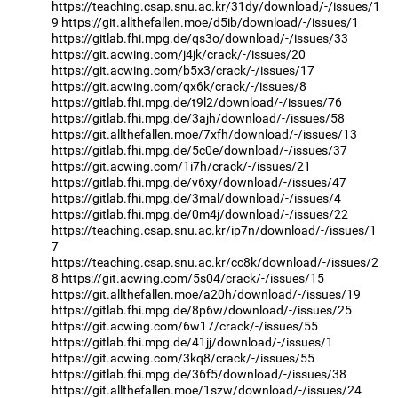
https://teaching.csap.snu.ac.kr/31dy/download/-/issues/1
9
https://git.allthefallen.moe/d5ib/download/-/issues/1
https://gitlab.fhi.mpg.de/qs3o/download/-/issues/33
https://git.acwing.com/j4jk/crack/-/issues/20
https://git.acwing.com/b5x3/crack/-/issues/17
https://git.acwing.com/qx6k/crack/-/issues/8
https://gitlab.fhi.mpg.de/t9l2/download/-/issues/76
https://gitlab.fhi.mpg.de/3ajh/download/-/issues/58
https://git.allthefallen.moe/7xfh/download/-/issues/13
https://gitlab.fhi.mpg.de/5c0e/download/-/issues/37
https://git.acwing.com/1i7h/crack/-/issues/21
https://gitlab.fhi.mpg.de/v6xy/download/-/issues/47
https://gitlab.fhi.mpg.de/3mal/download/-/issues/4
https://gitlab.fhi.mpg.de/0m4j/download/-/issues/22
https://teaching.csap.snu.ac.kr/ip7n/download/-/issues/1
7
https://teaching.csap.snu.ac.kr/cc8k/download/-/issues/2
8
https://git.acwing.com/5s04/crack/-/issues/15
https://git.allthefallen.moe/a20h/download/-/issues/19
https://gitlab.fhi.mpg.de/8p6w/download/-/issues/25
https://git.acwing.com/6w17/crack/-/issues/55
https://gitlab.fhi.mpg.de/41jj/download/-/issues/1
https://git.acwing.com/3kq8/crack/-/issues/55
https://gitlab.fhi.mpg.de/36f5/download/-/issues/38
https://git.allthefallen.moe/1szw/download/-/issues/24