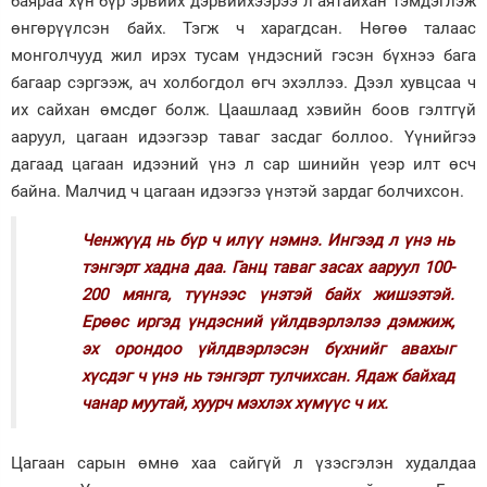
баяраа хүн бүр эрвийх дэрвийхээрээ л аятайхан тэмдэглэж
өнгөрүүлсэн байх. Тэгж ч харагдсан. Нөгөө талаас
Зурхай
монголчууд жил ирэх тусам үндэсний гэсэн бүхнээ бага
багаар сэргээж, ач холбогдол өгч эхэллээ. Дээл хувцсаа ч
их сайхан өмсдөг болж. Цаашлаад хэвийн боов гэлтгүй
ааруул, цагаан идээгээр таваг засдаг боллоо. Үүнийгээ
дагаад цагаан идээний үнэ л сар шинийн үеэр илт өсч
байна. Малчид ч цагаан идээгээ үнэтэй зардаг болчихсон.
Ченжүүд нь бүр ч илүү нэмнэ. Ингээд л үнэ нь
тэнгэрт хадна даа. Ганц таваг засах ааруул 100-
200 мянга, түүнээс үнэтэй байх жишээтэй.
Ерөөс иргэд үндэсний үйлдвэрлэлээ дэмжиж,
эх орондоо үйлдвэрлэсэн бүхнийг авахыг
хүсдэг ч үнэ нь тэнгэрт тулчихсан. Ядаж байхад
чанар муутай, хуурч мэхлэх хүмүүс ч их.
Цагаан сарын өмнө хаа сайгүй л үзэсгэлэн худалдаа