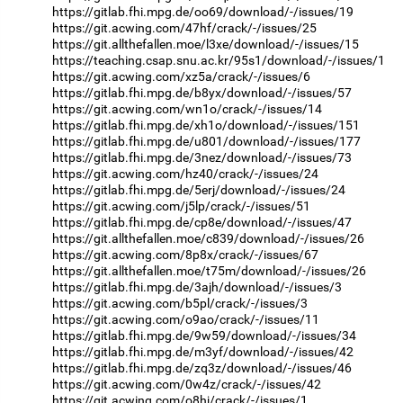
https://gitlab.fhi.mpg.de/oo69/download/-/issues/19
https://git.acwing.com/47hf/crack/-/issues/25
https://git.allthefallen.moe/l3xe/download/-/issues/15
https://teaching.csap.snu.ac.kr/95s1/download/-/issues/1
https://git.acwing.com/xz5a/crack/-/issues/6
https://gitlab.fhi.mpg.de/b8yx/download/-/issues/57
https://git.acwing.com/wn1o/crack/-/issues/14
https://gitlab.fhi.mpg.de/xh1o/download/-/issues/151
https://gitlab.fhi.mpg.de/u801/download/-/issues/177
https://gitlab.fhi.mpg.de/3nez/download/-/issues/73
https://git.acwing.com/hz40/crack/-/issues/24
https://gitlab.fhi.mpg.de/5erj/download/-/issues/24
https://git.acwing.com/j5lp/crack/-/issues/51
https://gitlab.fhi.mpg.de/cp8e/download/-/issues/47
https://git.allthefallen.moe/c839/download/-/issues/26
https://git.acwing.com/8p8x/crack/-/issues/67
https://git.allthefallen.moe/t75m/download/-/issues/26
https://gitlab.fhi.mpg.de/3ajh/download/-/issues/3
https://git.acwing.com/b5pl/crack/-/issues/3
https://git.acwing.com/o9ao/crack/-/issues/11
https://gitlab.fhi.mpg.de/9w59/download/-/issues/34
https://gitlab.fhi.mpg.de/m3yf/download/-/issues/42
https://gitlab.fhi.mpg.de/zq3z/download/-/issues/46
https://git.acwing.com/0w4z/crack/-/issues/42
https://git.acwing.com/o8hj/crack/-/issues/1