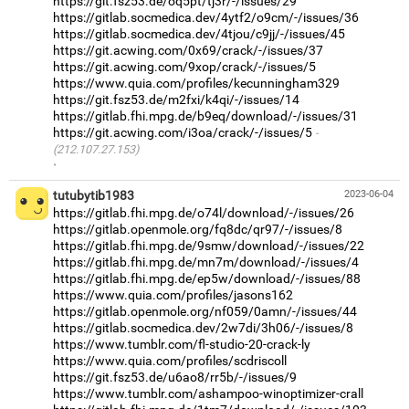
https://git.fsz53.de/oq5pt/tj3r/-/issues/29
https://gitlab.socmedica.dev/4ytf2/o9cm/-/issues/36
https://gitlab.socmedica.dev/4tjou/c9jj/-/issues/45
https://git.acwing.com/0x69/crack/-/issues/37
https://git.acwing.com/9xop/crack/-/issues/5
https://www.quia.com/profiles/kecunningham329
https://git.fsz53.de/m2fxi/k4qi/-/issues/14
https://gitlab.fhi.mpg.de/b9eq/download/-/issues/31
https://git.acwing.com/i3oa/crack/-/issues/5
(212.107.27.153)
·
tutubytib1983
2023-06-04
https://gitlab.fhi.mpg.de/o74l/download/-/issues/26
https://gitlab.openmole.org/fq8dc/qr97/-/issues/8
https://gitlab.fhi.mpg.de/9smw/download/-/issues/22
https://gitlab.fhi.mpg.de/mn7m/download/-/issues/4
https://gitlab.fhi.mpg.de/ep5w/download/-/issues/88
https://www.quia.com/profiles/jasons162
https://gitlab.openmole.org/nf059/0amn/-/issues/44
https://gitlab.socmedica.dev/2w7di/3h06/-/issues/8
https://www.tumblr.com/fl-studio-20-crack-ly
https://www.quia.com/profiles/scdriscoll
https://git.fsz53.de/u6ao8/rr5b/-/issues/9
https://www.tumblr.com/ashampoo-winoptimizer-crall