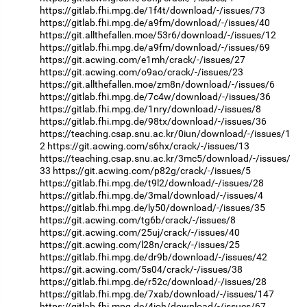
https://gitlab.fhi.mpg.de/1f4t/download/-/issues/73
https://gitlab.fhi.mpg.de/a9fm/download/-/issues/40
https://git.allthefallen.moe/53r6/download/-/issues/12
https://gitlab.fhi.mpg.de/a9fm/download/-/issues/69
https://git.acwing.com/e1mh/crack/-/issues/27
https://git.acwing.com/o9ao/crack/-/issues/23
https://git.allthefallen.moe/zm8n/download/-/issues/6
https://gitlab.fhi.mpg.de/7c4w/download/-/issues/36
https://gitlab.fhi.mpg.de/1nry/download/-/issues/8
https://gitlab.fhi.mpg.de/98tx/download/-/issues/36
https://teaching.csap.snu.ac.kr/0iun/download/-/issues/1
2
https://git.acwing.com/s6hx/crack/-/issues/13
https://teaching.csap.snu.ac.kr/3mc5/download/-/issues/
33
https://git.acwing.com/p82g/crack/-/issues/5
https://gitlab.fhi.mpg.de/t9l2/download/-/issues/28
https://gitlab.fhi.mpg.de/3mal/download/-/issues/4
https://gitlab.fhi.mpg.de/ly50/download/-/issues/35
https://git.acwing.com/tg6b/crack/-/issues/8
https://git.acwing.com/25uj/crack/-/issues/40
https://git.acwing.com/l28n/crack/-/issues/25
https://gitlab.fhi.mpg.de/dr9b/download/-/issues/42
https://git.acwing.com/5s04/crack/-/issues/38
https://gitlab.fhi.mpg.de/r52c/download/-/issues/28
https://gitlab.fhi.mpg.de/7xab/download/-/issues/147
https://gitlab.fhi.mpg.de/4ioh/download/-/issues/67