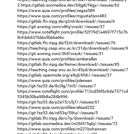
2
https://gitlab.socmedica.dev/b9jg6/f4gy/-/issues/62
https://www.quia.com/profiles/vegas589
https://www.quia.com/profiles/mgustafson483
https://gitlab.fhi.mpg.de/q2ml/download/-/issues/6
https://git.acwing.com/o8hj/crack/-/issues/37
https://www.noteflight.com/profile/52f79d1a4697f715c7b
8cfcbb637bbbcfbbbe6bc
https://gitlab.fhi.mpg.de/f2xt/download/-/issues/76
https://teaching.csap.snu.ac.kr/31dy/download/-/issues/9
https://git.acwing.com/3hif/crack/-/issues/31
https://www.quia.com/profiles/amberallen
https://gitlab.fhi.mpg.de/9smw/download/-/issues/85
https://teaching.csap.snu.ac.kr/45yd/download/-/issues/7
https://gitlab.openmole.org/a9yjl/6fdr/-/issues/37
https://www.quia.com/profiles/jolenean
https://git.fsz53.de/8c3lg/7xt5/-/issues/7
https://www.noteflight.com/profile/712cd56f6c6da7371cd
5345b50ba98b8a284b996
https://git.fsz53.de/p2e15/o5j7/-/issues/61
https://www.quia.com/profiles/elisad252
https://git.fsz53.de/cd53q/59tu/-/issues/5
https://gitlab.fhi.mpg.de/o7iy/download/-/issues/7
https://gitlab.socmedica.dev/m26hf/5qbj/-/issues/72
https://www.quia.com/profiles/m221bohannan