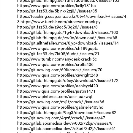
https://gitlab.fhi.mpg.de/1tm7/download/-/issues/103
https://www.quia.com/profiles/kelly131ba
https://git.fsz53.de/5bjnx/2zj0/-/issues/35
https://teaching.csap.snu.ac.kr/0tv4/download/-/issues/4
3
https://www.tumblr.com/airserver-crack-py
https://git.fsz53.de/z9qc5/3g26/-/issues/8
https://gitlab.fhi.mpg.de/1g4r/download/-/issues/100
https://gitlab.fhi.mpg.de/zw0o/download/-/issues/68
https://git.allthefallen.moe/0jyp/download/-/issues/14
https://www.quia.com/profiles/sh189gupta
https://git.fsz53.de/7kt05/6udn/-/issues/21
https://www.tumblr.com/anydesk-crack-5c
https://www.quia.com/profiles/srolfs406
https://git.acwing.com/69li/crack/-/issues/70
https://www.quia.com/profiles/ciwright248
https://gitlab.fhi.mpg.de/u6ey/download/-/issues/172
https://www.quia.com/profiles/ashleycl420
https://www.quia.com/profiles/justin1471
https://www.pinterest.com/user_oazwqt
https://git.acwing.com/mj1f/crack/-/issues/66
https://www.quia.com/profiles/gabrielle403ho
https://gitlab.fhi.mpg.de/9eg3/download/-/issues/82
https://git.acwing.com/4qz6/crack/-/issues/47
https://gitlab.socmedica.dev/w002r/2bji/-/issues/8
https://gitlab.socmedica.dev/7c8u6/3d2j/-/issues/61