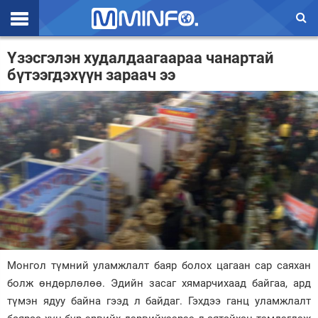
Эхлэл
Үзэсгэлэн худалдаагаараа чанартай
бүтээгдэхүүн зараач ээ
Цаг агаар
Валют ханш
Улс төр
Эдийн засаг
Үзэл бодол
Спорт
Нийгэм
Монгол түмний уламжлалт баяр болох цагаан сар саяхан
Дэлхий
болж өндөрлөлөө. Эдийн засаг хямарчихаад байгаа, ард
түмэн ядуу байна гээд л байдаг. Гэхдээ ганц уламжлалт
Энтертайнмэнт