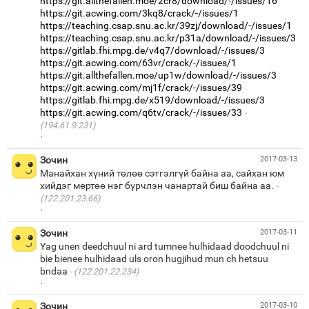
https://git.allthefallen.moe/2cr8/download/-/issues/16
https://git.acwing.com/3kq8/crack/-/issues/1
https://teaching.csap.snu.ac.kr/39zj/download/-/issues/1
https://teaching.csap.snu.ac.kr/p31a/download/-/issues/3
https://gitlab.fhi.mpg.de/v4q7/download/-/issues/3
https://git.acwing.com/63vr/crack/-/issues/1
https://git.allthefallen.moe/up1w/download/-/issues/3
https://git.acwing.com/mj1f/crack/-/issues/39
https://gitlab.fhi.mpg.de/x519/download/-/issues/3
https://git.acwing.com/q6tv/crack/-/issues/33
(194.61.9.231)
·
Зочин
2017-03-13
Манайхан хүний төлөө сэтгэлгүй байна аа, сайхан юм
хийдэг мөртөө нэг бүрчлэн чанартай биш байна аа.
(122.201.23.66)
·
Зочин
2017-03-11
Yag unen deedchuul ni ard tumnee hulhidaad doodchuul ni
bie bienee hulhidaad uls oron hugjihud mun ch hetsuu
bndaa
(122.201.22.234)
·
Зочин
2017-03-10