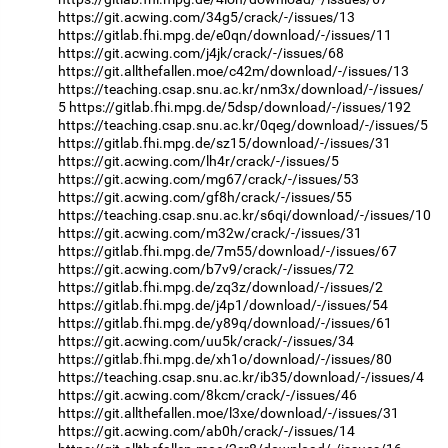
https://git.acwing.com/34g5/crack/-/issues/13
https://gitlab.fhi.mpg.de/e0qn/download/-/issues/11
https://git.acwing.com/j4jk/crack/-/issues/68
https://git.allthefallen.moe/c42m/download/-/issues/13
https://teaching.csap.snu.ac.kr/nm3x/download/-/issues/
5
https://gitlab.fhi.mpg.de/5dsp/download/-/issues/192
https://teaching.csap.snu.ac.kr/0qeg/download/-/issues/5
https://gitlab.fhi.mpg.de/sz15/download/-/issues/31
https://git.acwing.com/lh4r/crack/-/issues/5
https://git.acwing.com/mg67/crack/-/issues/53
https://git.acwing.com/gf8h/crack/-/issues/55
https://teaching.csap.snu.ac.kr/s6qi/download/-/issues/10
https://git.acwing.com/m32w/crack/-/issues/31
https://gitlab.fhi.mpg.de/7m55/download/-/issues/67
https://git.acwing.com/b7v9/crack/-/issues/72
https://gitlab.fhi.mpg.de/zq3z/download/-/issues/2
https://gitlab.fhi.mpg.de/j4p1/download/-/issues/54
https://gitlab.fhi.mpg.de/y89q/download/-/issues/61
https://git.acwing.com/uu5k/crack/-/issues/34
https://gitlab.fhi.mpg.de/xh1o/download/-/issues/80
https://teaching.csap.snu.ac.kr/ib35/download/-/issues/4
https://git.acwing.com/8kcm/crack/-/issues/46
https://git.allthefallen.moe/l3xe/download/-/issues/31
https://git.acwing.com/ab0h/crack/-/issues/14