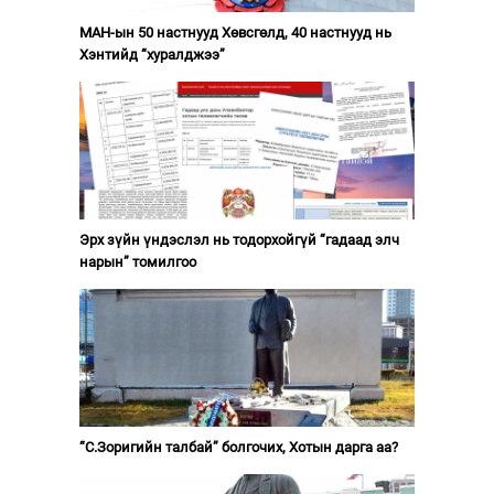
МАН-ын 50 настнууд Хөвсгөлд, 40 настнууд нь
Хэнтийд “хуралджээ”
Эрх зүйн үндэслэл нь тодорхойгүй “гадаад элч
нарын” томилгоо
“С.Зоригийн талбай” болгочих, Хотын дарга аа?