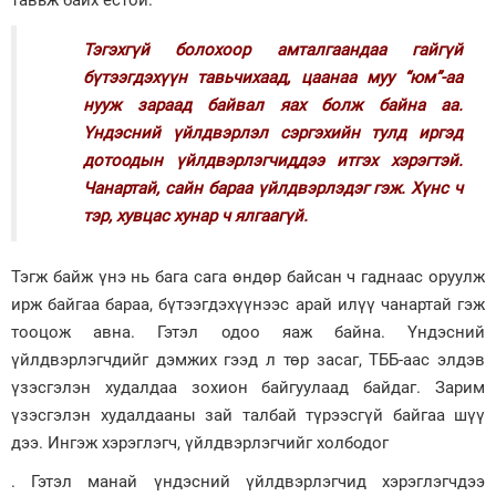
тавьж байх ёстой.
Тэгэхгүй болохоор амталгаандаа гайгүй
бүтээгдэхүүн тавьчихаад, цаанаа муу “юм”-аа
нууж зараад байвал яах болж байна аа.
Үндэсний үйлдвэрлэл сэргэхийн тулд иргэд
дотоодын үйлдвэрлэгчиддээ итгэх хэрэгтэй.
Чанартай, сайн бараа үйлдвэрлэдэг гэж. Хүнс ч
тэр, хувцас хунар ч ялгаагүй.
Тэгж байж үнэ нь бага сага өндөр байсан ч гаднаас оруулж
ирж байгаа бараа, бүтээгдэхүүнээс арай илүү чанартай гэж
тооцож авна. Гэтэл одоо яаж байна. Үндэсний
үйлдвэрлэгчдийг дэмжих гээд л төр засаг, ТББ-аас элдэв
үзэсгэлэн худалдаа зохион байгуулаад байдаг. Зарим
үзэсгэлэн худалдааны зай талбай түрээсгүй байгаа шүү
дээ. Ингэж хэрэглэгч, үйлдвэрлэгчийг холбодог
. Гэтэл манай үндэсний үйлдвэрлэгчид хэрэглэгчдээ