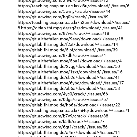
https://git.acwing.com/2nvb/crack/-/issues/12
https://teaching.csap.snu.ac.kr/xi8u/download/-/issues/6
https://git.acwing.com/5wmy/crack/-/issues/44
https://git.acwing.com/hg0h/crack/-/issues/69
https://teaching.csap.snu.ac.kr/n2um/download/-/issues/
8
https://gitlab.fhi.mpg.de/zq3z/download/-/issues/41
https://git.acwing.com/87ws/crack/-/issues/18
https://git.allthefallen.moe/9esx/download/-/issues/18
https://gitlab.fhi.mpg.de/f2xt/download/-/issues/14
https://gitlab.fhi.mpg.de/5jbf/download/-/issues/39
https://git.acwing.com/8xdh/crack/-/issues/4
https://git.allthefallen.moe/5pa1/download/-/issues/4
https://gitlab.fhi.mpg.de/2vqg/download/-/issues/50
https://git.allthefallen.moe/1zxt/download/-/issues/16
https://gitlab.fhi.mpg.de/cb2d/download/-/issues/41
https://git.allthefallen.moe/6ybd/download/-/issues/17
https://gitlab.fhi.mpg.de/xb6a/download/-/issues/58
https://git.acwing.com/4yc0/crack/-/issues/66
https://git.acwing.com/0dgs/crack/-/issues/57
https://gitlab.fhi.mpg.de/hb6a/download/-/issues/22
https://teaching.csap.snu.ac.kr/ni4q/download/-/issues/1
https://git.acwing.com/b7v9/crack/-/issues/88
https://git.acwing.com/k5fk/crack/-/issues/7
https://git.acwing.com/6gt1/crack/-/issues/56
https://gitlab.fhi.mpg.de/a4nx/download/-/issues/14