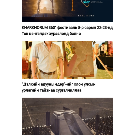
KHARKHORUM 360° фестиваль 8-р сарын 22-23-нд
Төв цэнгэлдэх хүрээлэнд болно
“Дэлхийн адууны өдөр”-ийг олон улсын
урлагийн тайзнаа сурталчиллаа