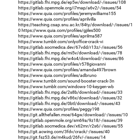
https://gitlab.fhi.mpg.de/ep5w/download/-/issues/108
https://gitlab.openmole.org/i7map/a6v2/-/issues/54
https://www.quia.com/profiles/jeremywilliams155
https://www.quia.com/profiles/aprilvilla
https://teaching.csap.snu.ac.kr/84ty/download/-/issues/1
0
https://www.quia.com/profiles/gjiles500
https://www.quia.com/profiles/aprilma587
https://www.tumblr.com/onlyoffice-crack-vi
https://gitlab.socmedica.dev/67vdd/r13z/-/issues/56
https://gitlab.fhi.mpg.de/mi5v/download/-/issues/78
https://gitlab.fhi.mpg.de/w4o4/download/-/issues/86
https://www.quia.com/profiles/r578giovanni
https://www.quia.com/profiles/amanda497brown
https://www.quia.com/profiles/adbruno
https://www.tumblr.com/sound-booster-crack-3n
https://www.tumblr.com/windows-10-keygen-wb
https://gitlab.fhi.mpg.de/2s8b/download/-/issues/33
https://gitlab.fhi.mpg.de/v86x/download/-/issues/32
https://gitlab.fhi.mpg.de/0btl/download/-/issues/43
https://www.quia.com/profiles/peggy198
https://git.allthefallen.moe/64gw/download/-/issues/10
https://gitlab.openmole.org/sm69a/9z18/-/issues/39
https://gitlab.socmedica.dev/x62mr/r2s6/-/issues/55
https://git.acwing.com/3fdv/crack/-/issues/40
https://git.fsz53.de/m4kud/26fv/-/issues/14