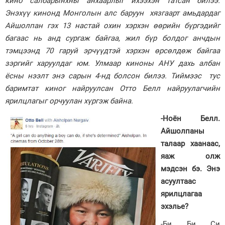
кино салбарынхны анхаарлыг ихээхэн татсан билээ.
Энэхүү кинонд Монголын алс баруун хязгаарт амьдардаг
Зурхай
Айшолпан гэх 13 настай охин хэрхэн өөрийн бүргэдийг
багаас нь анд сургаж байгаа, жил бүр болдог анчдын
тэмцээнд 70 гаруй эрчүүдтэй хэрхэн өрсөлдөж байгаа
зэргийг харуулдаг юм. Улмаар киноны АНУ дахь албан
ёсны нээлт энэ сарын 4-нд болсон билээ. Тиймээс тус
баримтат киног найруулсан Отто Белл найруулагчийн
ярилцлагыг орчуулан хүргэж байна.
-Ноён Белл.
Айшолпаны
талаар хаанаас,
яаж олж
мэдсэн бэ. Энэ
асуултаас
ярилцлагаа
эхэлье?
-Би Би Си