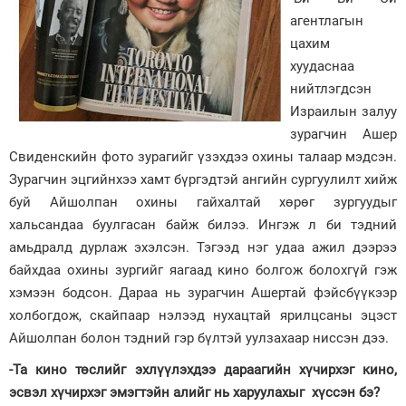
агентлагын
цахим
хуудаснаа
нийтлэгдсэн
Израилын залуу
зурагчин Ашер
Свиденскийн фото зурагийг үзэхдээ охины талаар мэдсэн.
Зурагчин эцгийнхээ хамт бүргэдтэй ангийн сургуулилт хийж
буй Айшолпан охины гайхалтай хөрөг зургуудыг
хальсандаа буулгасан байж билээ. Ингэж л би тэдний
амьдралд дурлаж эхэлсэн. Тэгээд нэг удаа ажил дээрээ
байхдаа охины зургийг яагаад кино болгож болохгүй гэж
хэмээн бодсон. Дараа нь зурагчин Ашертай фэйсбүүкээр
холбогдож, скайпаар нэлээд нухацтай ярилцсаны эцэст
Айшолпан болон тэдний гэр бүлтэй уулзахаар ниссэн дээ.
-Та кино төслийг эхлүүлэхдээ дараагийн хүчирхэг кино,
эсвэл хүчирхэг эмэгтэйн алийг нь харуулахыг хүссэн бэ?