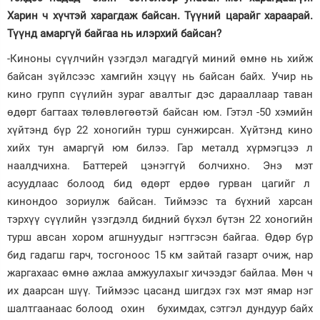
Харин ч хүчтэй харагдаж байсан. Түүний царайг хараарай.
Түүнд амаргүй байгаа нь илэрхий байсан?
-Киноны сүүлчийн үзэгдэл магадгүй миний өмнө нь хийж
байсан зүйлсээс хамгийн хэцүү нь байсан байх. Учир нь
кино групп сүүлийн зураг авалтыг дэс дарааллаар таван
өдөрт багтаах төлөвлөгөөтэй байсан юм. Гэтэл -50 хэмийн
хүйтэнд бүр 22 хоногийн турш сунжирсан. Хүйтэнд кино
хийх тун амаргүй юм билээ. Гар металд хүрмэгцээ л
наалдчихна. Баттерей цэнэггүй болчихно. Энэ мэт
асуудлаас болоод бид өдөрт ердөө гурван цагийг л
кинондоо зориулж байсан. Тиймээс та бүхний харсан
тэрхүү сүүлийн үзэгдэлд бидний бүхэл бүтэн 22 хоногийн
турш авсан хором агшнуудыг нэгтгэсэн байгаа. Өдөр бүр
бид гадагш гарч, тосгоноос 15 км зайтай газарт очиж, нар
жаргахаас өмнө ажлаа амжуулахыг хичээдэг байлаа. Мөн ч
их даарсан шүү. Тиймээс цасанд шигдэх гэх мэт ямар нэг
шалтгаанаас болоод охин бухимдах, сэтгэл дундуур байх