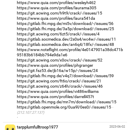
https://www.quia.com/profiles/wesleyh462
https://www.quia.com/profiles/laurama305
https://git.acwing.com/h9t9/crack/-/issues/15
https://www.quia.com/profiles/laura541da
https://gitlab.fhi.mpg.de/mi5v/download/-/issues/56
https://gitlab.fhi.mpg.de/3a5p/download/-/issues/25
https://git.acwing.com/6zt5/crack/-/issues/4
https://gitlab.socmedica.dev/2s0s4/wc4w/-/issues/11
https://gitlab.socmedica.dev/an6q4/18fx/-/issues/48
https://www.noteflight.com/profile/4e0147901a38dc471b
95183b6184bb794e9da1e6
https://git.acwing.com/x0ov/crack/-/issues/52
https://www.quia.com/profiles/phgranger
https://git.fsz53.de/jb16a/w15p/-/issues/24
https://gitlab.fhi.mpg.de/v4q7/download/-/issues/59
https://git.acwing.com/ft6o/crack/-/issues/21
https://git.acwing.com/z64h/crack/-/issues/46
https://www.quia.com/profiles/vi486williams
https://www.quia.com/profiles/darrell457t
https://gitlab.fhi.mpg.de/mn7m/download/-/issues/15
https://gitlab.openmole.org/0ua9l/0es0/-/issues/15
(212.107.27.137)
·
tarpplumfulltroop1977
2023-06-02