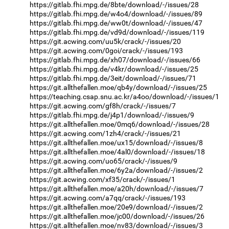
https://gitlab.fhi.mpg.de/8bte/download/-/issues/28
https://gitlab.fhi.mpg.de/w4o4/download/-/issues/89
https://gitlab.fhi.mpg.de/ww0t/download/-/issues/47
https://gitlab.fhi.mpg.de/vd9d/download/-/issues/119
https://git.acwing.com/uu5k/crack/-/issues/20
https://git.acwing.com/0goi/crack/-/issues/193
https://gitlab.fhi.mpg.de/xh07/download/-/issues/66
https://gitlab.fhi.mpg.de/v4kr/download/-/issues/25
https://gitlab.fhi.mpg.de/3eit/download/-/issues/71
https://git.allthefallen.moe/qb4y/download/-/issues/25
https://teaching.csap.snu.ac.kr/a4oo/download/-/issues/1
https://git.acwing.com/gf8h/crack/-/issues/7
https://gitlab.fhi.mpg.de/j4p1/download/-/issues/9
https://git.allthefallen.moe/0mq6/download/-/issues/28
https://git.acwing.com/1zh4/crack/-/issues/21
https://git.allthefallen.moe/ux15/download/-/issues/8
https://git.allthefallen.moe/4al0/download/-/issues/18
https://git.acwing.com/uo65/crack/-/issues/9
https://git.allthefallen.moe/6y2a/download/-/issues/2
https://git.acwing.com/xf35/crack/-/issues/1
https://git.allthefallen.moe/a20h/download/-/issues/7
https://git.acwing.com/a7qq/crack/-/issues/193
https://git.allthefallen.moe/20e9/download/-/issues/2
https://git.allthefallen.moe/jc00/download/-/issues/26
https://git.allthefallen.moe/nv83/download/-/issues/3