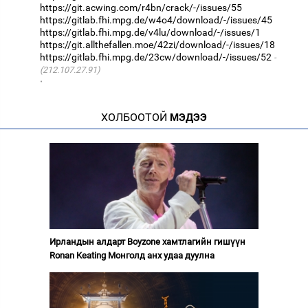
https://git.acwing.com/r4bn/crack/-/issues/55
https://gitlab.fhi.mpg.de/w4o4/download/-/issues/45
https://gitlab.fhi.mpg.de/v4lu/download/-/issues/1
https://git.allthefallen.moe/42zi/download/-/issues/18
https://gitlab.fhi.mpg.de/23cw/download/-/issues/52
(212.107.27.91)
·
ХОЛБООТОЙ
МЭДЭЭ
Ирландын алдарт Boyzone хамтлагийн гишүүн
Ronan Keating Монголд анх удаа дуулна