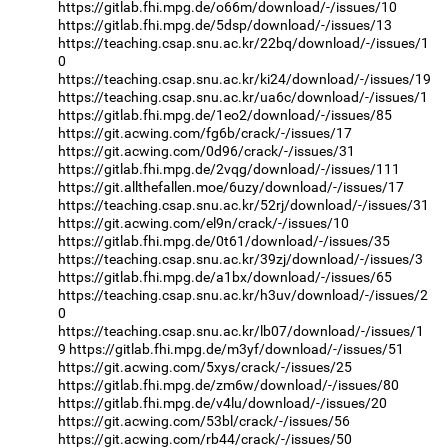
https://gitlab.fhi.mpg.de/o66m/download/-/issues/10
https://gitlab.fhi.mpg.de/5dsp/download/-/issues/13
https://teaching.csap.snu.ac.kr/22bq/download/-/issues/1
0
https://teaching.csap.snu.ac.kr/ki24/download/-/issues/19
https://teaching.csap.snu.ac.kr/ua6c/download/-/issues/1
https://gitlab.fhi.mpg.de/1eo2/download/-/issues/85
https://git.acwing.com/fg6b/crack/-/issues/17
https://git.acwing.com/0d96/crack/-/issues/31
https://gitlab.fhi.mpg.de/2vqg/download/-/issues/111
https://git.allthefallen.moe/6uzy/download/-/issues/17
https://teaching.csap.snu.ac.kr/52rj/download/-/issues/31
https://git.acwing.com/el9n/crack/-/issues/10
https://gitlab.fhi.mpg.de/0t61/download/-/issues/35
https://teaching.csap.snu.ac.kr/39zj/download/-/issues/3
https://gitlab.fhi.mpg.de/a1bx/download/-/issues/65
https://teaching.csap.snu.ac.kr/h3uv/download/-/issues/2
0
https://teaching.csap.snu.ac.kr/lb07/download/-/issues/1
9
https://gitlab.fhi.mpg.de/m3yf/download/-/issues/51
https://git.acwing.com/5xys/crack/-/issues/25
https://gitlab.fhi.mpg.de/zm6w/download/-/issues/80
https://gitlab.fhi.mpg.de/v4lu/download/-/issues/20
https://git.acwing.com/53bl/crack/-/issues/56
https://git.acwing.com/rb44/crack/-/issues/50