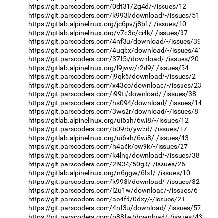
https://git.parscoders.com/0dt31/2g4d/-/issues/12
https://git.parscoders.com/k993l/download/-/issues/51
https://gitlab.alpinelinux.org/jc6pv/j8b1/-/issues/10
https://gitlab.alpinelinux.org/v7q3c/ci4k/-/issues/37
https://git.parscoders.com/4nf3u/download/-/issues/39
https://git.parscoders.com/4uqbx/download/-/issues/41
https://git.parscoders.com/37f5i/download/-/issues/20
https://gitlab.alpinelinux.org/l9jww/r2d9/-/issues/54
https://git.parscoders.com/j9qk5/download/-/issues/2
https://git.parscoders.com/x43oc/download/-/issues/23
https://git.parscoders.com/i99ti/download/-/issues/38
https://git.parscoders.com/hs094/download/-/issues/14
https://git.parscoders.com/3ws2r/download/-/issues/8
https://gitlab.alpinelinux.org/ui6ah/6wi8/-/issues/12
https://git.parscoders.com/b09rb/yw3d/-/issues/17
https://gitlab.alpinelinux.org/ui6ah/6wi8/-/issues/43
https://git.parscoders.com/h4a6k/cw9k/-/issues/27
https://git.parscoders.com/k4lng/download/-/issues/38
https://git.parscoders.com/2i934/50g3/-/issues/26
https://gitlab.alpinelinux.org/n6ggw/6fxf/-/issues/10
https://git.parscoders.com/k993l/download/-/issues/32
https://git.parscoders.com/l2u1w/download/-/issues/6
https://git.parscoders.com/ae4fd/0dxy/-/issues/28
https://git.parscoders.com/4nf3u/download/-/issues/57
https://git.parscoders.com/p88fw/download/-/issues/43