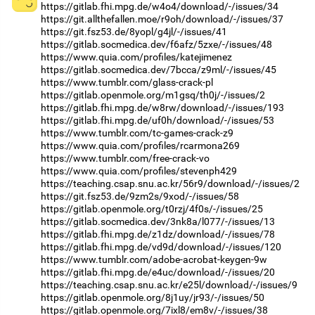
https://gitlab.fhi.mpg.de/w4o4/download/-/issues/34
https://git.allthefallen.moe/r9oh/download/-/issues/37
https://git.fsz53.de/8yopl/g4jl/-/issues/41
https://gitlab.socmedica.dev/f6afz/5zxe/-/issues/48
https://www.quia.com/profiles/katejimenez
https://gitlab.socmedica.dev/7bcca/z9ml/-/issues/45
https://www.tumblr.com/glass-crack-pl
https://gitlab.openmole.org/m1gsq/th0j/-/issues/2
https://gitlab.fhi.mpg.de/w8rw/download/-/issues/193
https://gitlab.fhi.mpg.de/uf0h/download/-/issues/53
https://www.tumblr.com/tc-games-crack-z9
https://www.quia.com/profiles/rcarmona269
https://www.tumblr.com/free-crack-vo
https://www.quia.com/profiles/stevenph429
https://teaching.csap.snu.ac.kr/56r9/download/-/issues/2
https://git.fsz53.de/9zm2s/9xod/-/issues/58
https://gitlab.openmole.org/t0rzj/4f0s/-/issues/25
https://gitlab.socmedica.dev/3nk8a/l077/-/issues/13
https://gitlab.fhi.mpg.de/z1dz/download/-/issues/78
https://gitlab.fhi.mpg.de/vd9d/download/-/issues/120
https://www.tumblr.com/adobe-acrobat-keygen-9w
https://gitlab.fhi.mpg.de/e4uc/download/-/issues/20
https://teaching.csap.snu.ac.kr/e25l/download/-/issues/9
https://gitlab.openmole.org/8j1uy/jr93/-/issues/50
https://gitlab.openmole.org/7ixl8/em8v/-/issues/38