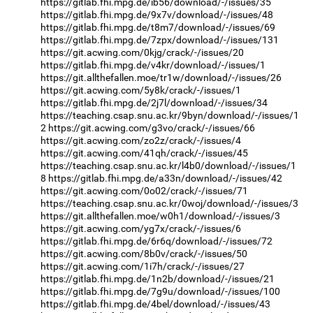
https://gitlab.fhi.mpg.de/ib56/download/-/issues/35
https://gitlab.fhi.mpg.de/9x7v/download/-/issues/48
https://gitlab.fhi.mpg.de/t8m7/download/-/issues/69
https://gitlab.fhi.mpg.de/7zpx/download/-/issues/131
https://git.acwing.com/0kjg/crack/-/issues/20
https://gitlab.fhi.mpg.de/v4kr/download/-/issues/1
https://git.allthefallen.moe/tr1w/download/-/issues/26
https://git.acwing.com/5y8k/crack/-/issues/1
https://gitlab.fhi.mpg.de/2j7l/download/-/issues/34
https://teaching.csap.snu.ac.kr/9byn/download/-/issues/1
2
https://git.acwing.com/g3vo/crack/-/issues/66
https://git.acwing.com/zo2z/crack/-/issues/4
https://git.acwing.com/41qh/crack/-/issues/45
https://teaching.csap.snu.ac.kr/l4b0/download/-/issues/1
8
https://gitlab.fhi.mpg.de/a33n/download/-/issues/42
https://git.acwing.com/0o02/crack/-/issues/71
https://teaching.csap.snu.ac.kr/0woj/download/-/issues/3
https://git.allthefallen.moe/w0h1/download/-/issues/3
https://git.acwing.com/yg7x/crack/-/issues/6
https://gitlab.fhi.mpg.de/6r6q/download/-/issues/72
https://git.acwing.com/8b0v/crack/-/issues/50
https://git.acwing.com/1i7h/crack/-/issues/27
https://gitlab.fhi.mpg.de/1n2b/download/-/issues/21
https://gitlab.fhi.mpg.de/7g9u/download/-/issues/100
https://gitlab.fhi.mpg.de/4bel/download/-/issues/43