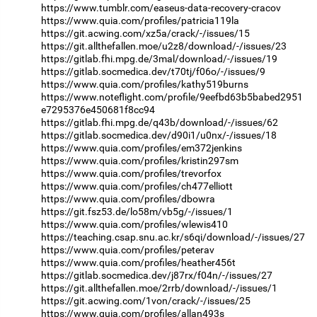
https://www.tumblr.com/easeus-data-recovery-cracov
https://www.quia.com/profiles/patricia119la
https://git.acwing.com/xz5a/crack/-/issues/15
https://git.allthefallen.moe/u2z8/download/-/issues/23
https://gitlab.fhi.mpg.de/3mal/download/-/issues/19
https://gitlab.socmedica.dev/t70tj/f06o/-/issues/9
https://www.quia.com/profiles/kathy519burns
https://www.noteflight.com/profile/9eefbd63b5babed2951
e7295376e450681f8cc94
https://gitlab.fhi.mpg.de/q43b/download/-/issues/62
https://gitlab.socmedica.dev/d90i1/u0nx/-/issues/18
https://www.quia.com/profiles/em372jenkins
https://www.quia.com/profiles/kristin297sm
https://www.quia.com/profiles/trevorfox
https://www.quia.com/profiles/ch477elliott
https://www.quia.com/profiles/dbowra
https://git.fsz53.de/lo58m/vb5g/-/issues/1
https://www.quia.com/profiles/wlewis410
https://teaching.csap.snu.ac.kr/s6qi/download/-/issues/27
https://www.quia.com/profiles/peterav
https://www.quia.com/profiles/heather456t
https://gitlab.socmedica.dev/j87rx/f04n/-/issues/27
https://git.allthefallen.moe/2rrb/download/-/issues/1
https://git.acwing.com/1von/crack/-/issues/25
https://www.quia.com/profiles/allan493s