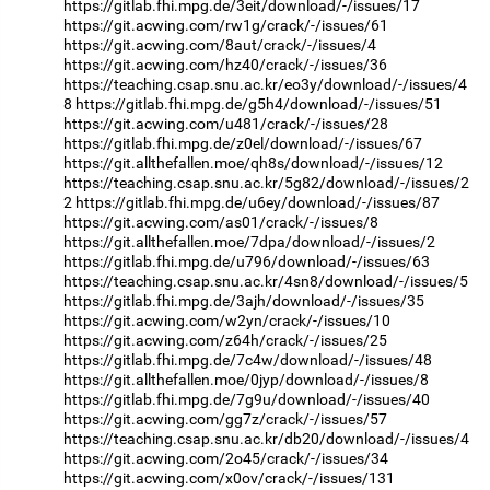
https://gitlab.fhi.mpg.de/3eit/download/-/issues/17
https://git.acwing.com/rw1g/crack/-/issues/61
https://git.acwing.com/8aut/crack/-/issues/4
https://git.acwing.com/hz40/crack/-/issues/36
https://teaching.csap.snu.ac.kr/eo3y/download/-/issues/4
8
https://gitlab.fhi.mpg.de/g5h4/download/-/issues/51
https://git.acwing.com/u481/crack/-/issues/28
https://gitlab.fhi.mpg.de/z0el/download/-/issues/67
https://git.allthefallen.moe/qh8s/download/-/issues/12
https://teaching.csap.snu.ac.kr/5g82/download/-/issues/2
2
https://gitlab.fhi.mpg.de/u6ey/download/-/issues/87
https://git.acwing.com/as01/crack/-/issues/8
https://git.allthefallen.moe/7dpa/download/-/issues/2
https://gitlab.fhi.mpg.de/u796/download/-/issues/63
https://teaching.csap.snu.ac.kr/4sn8/download/-/issues/5
https://gitlab.fhi.mpg.de/3ajh/download/-/issues/35
https://git.acwing.com/w2yn/crack/-/issues/10
https://git.acwing.com/z64h/crack/-/issues/25
https://gitlab.fhi.mpg.de/7c4w/download/-/issues/48
https://git.allthefallen.moe/0jyp/download/-/issues/8
https://gitlab.fhi.mpg.de/7g9u/download/-/issues/40
https://git.acwing.com/gg7z/crack/-/issues/57
https://teaching.csap.snu.ac.kr/db20/download/-/issues/4
https://git.acwing.com/2o45/crack/-/issues/34
https://git.acwing.com/x0ov/crack/-/issues/131