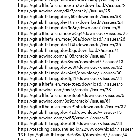
https://git.allthefallen.moe/tm2w/download/-/issues/21
https://git.acwing.com/d9r7/crack/-/issues/25
https://gitlab.fhi.mpg.de/ly50/download/-/issues/58
https://gitlab.fhi.mpg.de/1tm7/download/-/issues/24
https://gitlab.fhi.mpg.de/5a8g/download/-/issues/8
https://git.allthefallen.moe/w5g4/download/-/issues/25
https://git.allthefallen.moe/j38a/download/-/issues/26
https://gitlab.fhi.mpg.de/1f4t/download/-/issues/35
https://gitlab.fhi.mpg.de/d5gi/download/-/issues/4
https://git.acwing.com/a108/crack/-/issues/11
https://gitlab.fhi.mpg.de/8wns/download/-/issues/13
https://gitlab.fhi.mpg.de/5o8t/download/-/issues/62
https://gitlab.fhi.mpg.de/r4zd/download/-/issues/30
https://gitlab.fhi.mpg.de/3g2f/download/-/issues/74
https://git.allthefallen.moe/t6ez/download/-/issues/5
https://git.acwing.com/my5r/crack/-/issues/28
https://git.allthefallen.moe/8o58/download/-/issues/6
https://git.acwing.com/3p9o/crack/-/issues/61
https://git.allthefallen.moe/r9oh/download/-/issues/32
https://gitlab.fhi.mpg.de/r4zd/download/-/issues/15
https://git.acwing.com/bv55/crack/-/issues/5
https://gitlab.fhi.mpg.de/uf0h/download/-/issues/73
https://teaching.csap.snu.ac.kr/22ww/download/-/issues/
13
https://gitlab.fhi.mpg.de/c8w0/download/-/issues/4