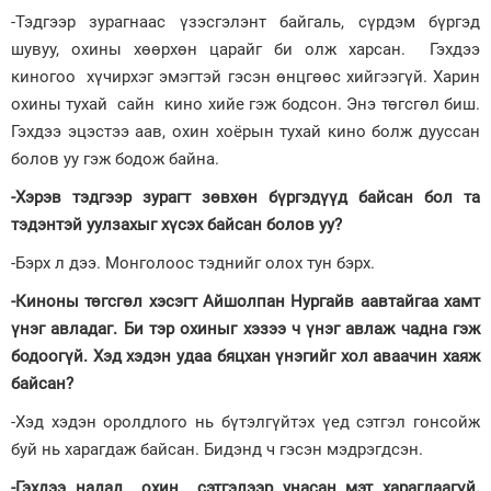
-Тэдгээр зурагнаас үзэсгэлэнт байгаль, сүрдэм бүргэд
шувуу, охины хөөрхөн царайг би олж харсан. Гэхдээ
киногоо хүчирхэг эмэгтэй гэсэн өнцгөөс хийгээгүй. Харин
охины тухай сайн кино хийе гэж бодсон. Энэ төгсгөл биш.
Гэхдээ эцэстээ аав, охин хоёрын тухай кино болж дууссан
болов уу гэж бодож байна.
-Хэрэв тэдгээр зурагт зөвхөн бүргэдүүд байсан бол та
тэдэнтэй уулзахыг хүсэх байсан болов уу?
-Бэрх л дээ. Монголоос тэднийг олох тун бэрх.
-Киноны төгсгөл хэсэгт Айшолпан Нургайв аавтайгаа хамт
үнэг авладаг. Би тэр охиныг хэзээ ч үнэг авлаж чадна гэж
бодоогүй. Хэд хэдэн удаа бяцхан үнэгийг хол аваачин хаяж
байсан?
-Хэд хэдэн оролдлого нь бүтэлгүйтэх үед сэтгэл гонсойж
буй нь харагдаж байсан. Бидэнд ч гэсэн мэдрэгдсэн.
-Гэхдээ надад охин сэтгэлээр унасан мэт харагдаагүй.