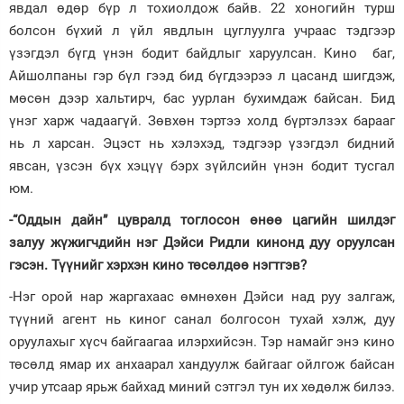
явдал өдөр бүр л тохиолдож байв. 22 хоногийн турш
болсон бүхий л үйл явдлын цуглуулга учраас тэдгээр
үзэгдэл бүгд үнэн бодит байдлыг харуулсан. Кино баг,
Айшолпаны гэр бүл гээд бид бүгдээрээ л цасанд шигдэж,
мөсөн дээр хальтирч, бас уурлан бухимдаж байсан. Бид
үнэг харж чадаагүй. Зөвхөн тэртээ холд бүртэлзэх барааг
нь л харсан. Эцэст нь хэлэхэд, тэдгээр үзэгдэл бидний
явсан, үзсэн бүх хэцүү бэрх зүйлсийн үнэн бодит тусгал
юм.
-“Оддын дайн” цувралд тоглосон өнөө цагийн шилдэг
залуу жүжигчдийн нэг Дэйси Ридли кинонд дуу оруулсан
гэсэн. Түүнийг хэрхэн кино төсөлдөө нэгтгэв?
-Нэг орой нар жаргахаас өмнөхөн Дэйси над руу залгаж,
түүний агент нь киног санал болгосон тухай хэлж, дуу
оруулахыг хүсч байгаагаа илэрхийсэн. Тэр намайг энэ кино
төсөлд ямар их анхаарал хандуулж байгааг ойлгож байсан
учир утсаар ярьж байхад миний сэтгэл тун их хөдөлж билээ.