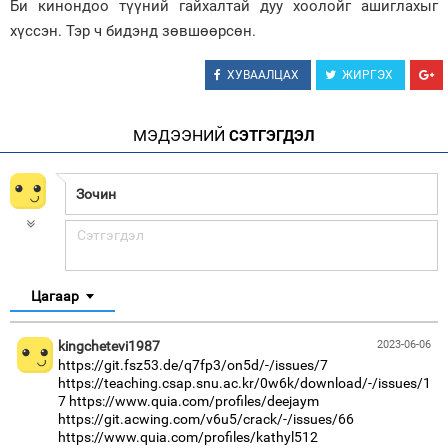
Би кинондоо түүний гайхалтай дуу хоолойг ашиглахыг
хүссэн. Тэр ч бидэнд зөвшөөрсөн.
ХУВААЛЦАХ
ЖИРГЭХ
МЭДЭЭНИЙ
СЭТГЭГДЭЛ
Цагаар
kingchetevi1987
2023-06-06
https://git.fsz53.de/q7fp3/on5d/-/issues/7
https://teaching.csap.snu.ac.kr/0w6k/download/-/issues/1
7
https://www.quia.com/profiles/deejaym
https://git.acwing.com/v6u5/crack/-/issues/66
https://www.quia.com/profiles/kathyl512