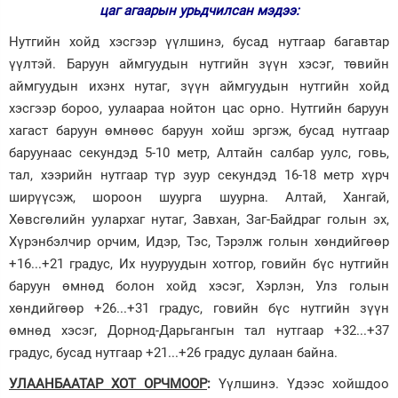
цаг агаарын урьдчилсан мэдээ:
Зурхай
Нутгийн хойд хэсгээр үүлшинэ, бусад нутгаар багавтар
үүлтэй. Баруун аймгуудын нутгийн зүүн хэсэг, төвийн
аймгуудын ихэнх нутаг, зүүн аймгуудын нутгийн хойд
хэсгээр бороо, уулаараа нойтон цас орно. Нутгийн баруун
хагаст баруун өмнөөс баруун хойш эргэж, бусад нутгаар
баруунаас секундэд 5-10 метр, Алтайн салбар уулс, говь,
тал, хээрийн нутгаар түр зуур секундэд 16-18 метр хүрч
ширүүсэж, шороон шуурга шуурна. Алтай, Хангай,
Хөвсгөлийн уулархаг нутаг, Завхан, Заг-Байдраг голын эх,
Хүрэнбэлчир орчим, Идэр, Тэс, Тэрэлж голын хөндийгөөр
+16...+21 градус, Их нууруудын хотгор, говийн бүс нутгийн
баруун өмнөд болон хойд хэсэг, Хэрлэн, Улз голын
хөндийгөөр +26...+31 градус, говийн бүс нутгийн зүүн
өмнөд хэсэг, Дорнод-Дарьгангын тал нутгаар +32...+37
градус, бусад нутгаар +21...+26 градус дулаан байна.
УЛААНБААТАР ХОТ ОРЧМООР
:
Үүлшинэ. Үдээс хойшдоо