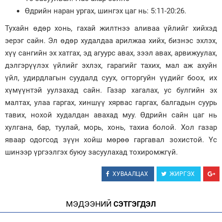
Өдрийн наран ургах, шингэх цаг нь: 5:11-20:26.
Зурхай
Тухайн өдөр хонь, гахай жилтнээ аливаа үйлийг хийхэд
эерэг сайн. Эл өдөр худалдаа арилжаа хийх, бизнэс эхлэх,
хүү сангийн эх хатгах, эд агуурс авах, зээл авах, арвижуулах,
дэлгэрүүлэх үйлийг эхлэх, гарагийг тахих, мал аж ахуйн
үйл, удирдлагын суудалд суух, огторгуйн үүдийг боох, их
хүмүүнтэй уулзахад сайн. Газар хагалах, ус булгийн эх
малтах, улаа гаргах, хиншүү хярвас гаргах, балгадын суурь
тавих, нохой худалдан авахад муу. Өдрийн сайн цаг нь
хулгана, бар, туулай, морь, хонь, тахиа болой. Хол газар
яваар одогсод зүүн хойш мөрөө гаргавал зохистой. Үс
шинээр үргээлгэх буюу засуулахад тохиромжгүй.
ХУВААЛЦАХ
ЖИРГЭХ
МЭДЭЭНИЙ
СЭТГЭГДЭЛ