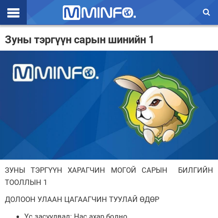
Эхлэл
Зуны тэргүүн сарын шинийн 1
Цаг агаар
Валют ханш
Улс төр
Эдийн засаг
Үзэл бодол
Спорт
ЗУНЫ ТЭРГҮҮН ХАРАГЧИН МОГОЙ САРЫН БИЛГИЙН
Нийгэм
ТООЛЛЫН 1
Дэлхий
ДОЛООН УЛААН ЦАГААГЧИН ТУУЛАЙ ӨДӨР
Энтертайнмэнт
Үс засуулвал: Нас ахар болно