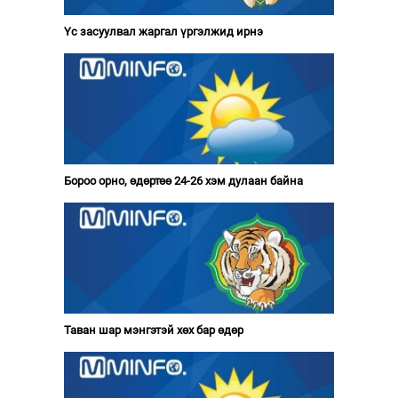
Үс засуулвал жаргал үргэлжид ирнэ
Бороо орно, өдөртөө 24-26 хэм дулаан байна
Таван шар мэнгэтэй хөх бар өдөр