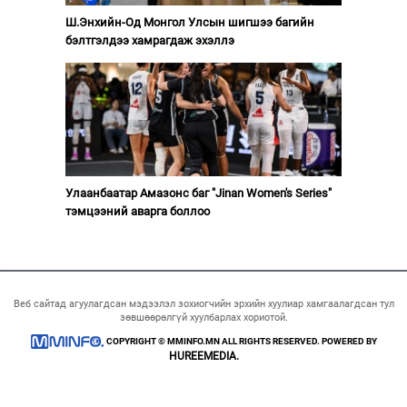
Ш.Энхийн-Од Монгол Улсын шигшээ багийн
бэлтгэлдээ хамрагдаж эхэллэ
Улаанбаатар Амазонс баг "Jinan Women's Series"
тэмцээний аварга боллоо
Веб сайтад агуулагдсан мэдээлэл зохиогчийн эрхийн хуулиар хамгаалагдсан тул
зөвшөөрөлгүй хуулбарлах хориотой.
COPYRIGHT © MMINFO.MN ALL RIGHTS RESERVED. POWERED BY
HUREEMEDIA.