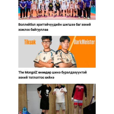
Воллейбол эрэгтэйчүүдийн шигшээ баг эхний
хожлоо байгууллаа
The MongolZ өнөөдөр шинэ бүрэлдэхүүнтэй
эхний тоглолтоо хийнэ