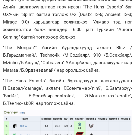
Азийн шалгаруулалтаас гарч ирсэн "The Huns Esports" баг
ОХУ-ын "Spirit" багтай тоглож 0-2 (Dust2 13-6; Ancient 13-3;
Mirage 0-0) харьцаагаар хожигджээ. Улмаар тэд нэг
хожигдолтой болж өнөөдөр 16:00 цагт Туркийн "Aurora
Gaming" багтай тоглохоор болжээ.
"The MongolZ" багийн бүрэлдэхүүнд ахлагч Blitz /
Б.Гарьдмагнай/, Techno4k /М.Содбаяр/, 910 /Б.Өсөхбаяр/,
Mzinho /Б.Аюуш/, "Cobrazera" У.Анарбилэг, дасгалжуулагчаар
Maaraa /Б.Эрдэнэдалай/ нар оролцож байна.
"The Huns Esports" багийн бүрэлдэхүүнд дасгалжуулагч
П.Бадрал-'carnage', ахлагч Г.Есөнтөмөр-'nin9', Б.Баатархүү-
'Bart4k', Б.Өсөхбаяр-'controlez', Э.Мөнхтогтох-'xerolte',
Б.Тэнгис-'sk0R' нар тоглож байна.