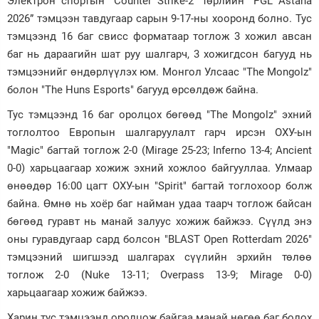
Электрон спортын "Counter Strike-2" төрлийн “PGL Astana
2026” тэмцээн тавдугаар сарын 9-17-ны хооронд болно. Тус
Зурхай
тэмцээнд 16 баг свисс форматаар тоглож 3 хожил авсан
баг нь дараагийн шат руу шалгарч, 3 хожигдсон багууд нь
тэмцээнийг өндөрлүүлэх юм. Монгол Улсаас "The Mongolz"
болон "The Huns Esports" багууд өрсөлдөж байна.
Тус тэмцээнд 16 баг оролцох бөгөөд "The Mongolz" эхний
тоглолтоо Европын шалгаруулалт гарч ирсэн ОХУ-ын
"Magic" багтай тоглож 2-0 (Mirage 25-23; Inferno 13-4; Ancient
0-0) харьцаагаар хожиж эхний хожлоо байгууллаа. Улмаар
өнөөдөр 16:00 цагт ОХУ-ын "Spirit" багтай тоглохоор болж
байна. Өмнө нь хоёр баг найман удаа таарч тоглож байсан
бөгөөд гуравт нь манай залуус хожиж байжээ. Сүүлд энэ
оны гуравдугаар сард болсон "BLAST Open Rotterdam 2026"
тэмцээний шигшээд шалгарах сүүлийн эрхийн төлөө
тоглож 2-0 (Nuke 13-11; Overpass 13-9; Mirage 0-0)
харьцаагаар хожиж байжээ.
Харин тус тэмцээнд оролцож байгаа манай нөгөө баг болох