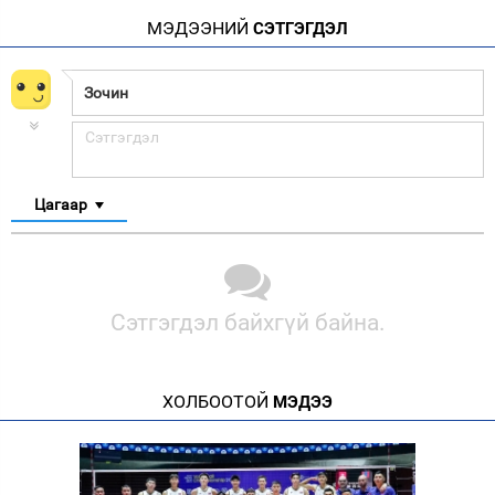
МЭДЭЭНИЙ
СЭТГЭГДЭЛ
Цагаар
Сэтгэгдэл байхгүй байна.
ХОЛБООТОЙ
МЭДЭЭ