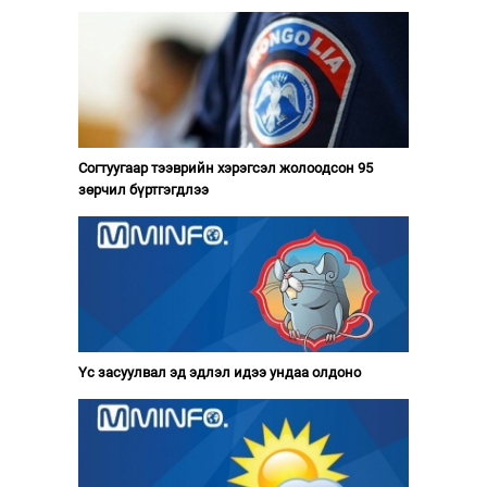
Согтуугаар тээврийн хэрэгсэл жолоодсон 95
зөрчил бүртгэгдлээ
Үс засуулвал эд эдлэл идээ ундаа олдоно