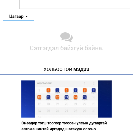
Цагаар
Сэтгэгдэл байхгүй байна.
ХОЛБООТОЙ
МЭДЭЭ
Өнөөдөр тэгш тоогоор төгссөн улсын дугаартай
автомашинтай иргэдэд шатахуун олгоно