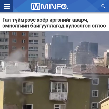
Эхлэл
Гал түймрээс хоёр иргэнийг аварч,
эмнэлгийн байгууллагад хүлээлгэн өглөө
Цаг агаар
Валют ханш
Улс төр
Эдийн засаг
Үзэл бодол
Спорт
Нийгэм
Дэлхий
Энтертайнмэнт