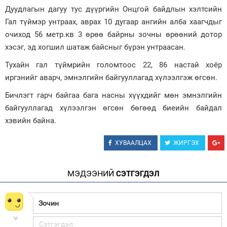
Дуудлагын дагуу тус дүүргийн Онцгой байдлын хэлтсийн
Гал түймэр унтраах, аврах 10 дугаар ангийн алба хаагчдыг
очиход 56 метр.кв 3 өрөө байрны зочны өрөөний дотор
хэсэг, эд хогшил шатаж байсныг бүрэн унтраасан.
Тухайн гал түймрийн голомтоос 22, 86 настай хоёр
иргэнийг аварч, эмнэлгийн байгууллагад хүлээлгэж өгсөн.
Бичлэгт гарч байгаа бага насны хүүхдийг мөн эмнэлгийн
байгууллагад хүлээлгэн өгсөн бөгөөд биеийн байдал
хэвийн байна.
ХУВААЛЦАХ
ЖИРГЭХ
МЭДЭЭНИЙ
СЭТГЭГДЭЛ