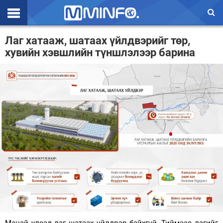
Эхлэл
Лаг хатааж, шатаах үйлдвэрийг төр,
хувийн хэвшлийн түншлэлээр барина
Цаг агаар
Валют ханш
Улс төр
Эдийн засаг
Үзэл бодол
Спорт
Нийгэм
Дэлхий
Энтертайнмэнт