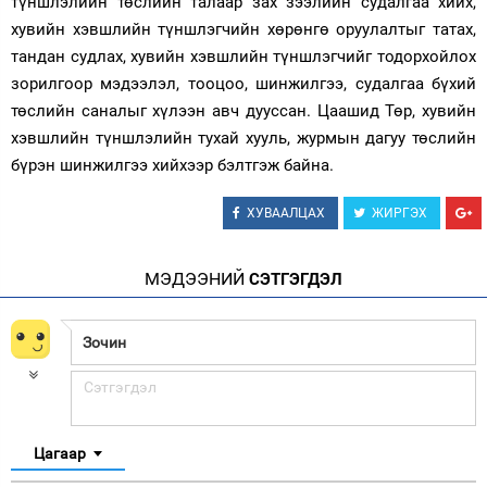
түншлэлийн төслийн талаар зах зээлийн судалгаа хийх,
хувийн хэвшлийн түншлэгчийн хөрөнгө оруулалтыг татах,
тандан судлах, хувийн хэвшлийн түншлэгчийг тодорхойлох
зорилгоор мэдээлэл, тооцоо, шинжилгээ, судалгаа бүхий
төслийн саналыг хүлээн авч дууссан. Цаашид Төр, хувийн
хэвшлийн түншлэлийн тухай хууль, журмын дагуу төслийн
бүрэн шинжилгээ хийхээр бэлтгэж байна.
ХУВААЛЦАХ
ЖИРГЭХ
МЭДЭЭНИЙ
СЭТГЭГДЭЛ
Цагаар