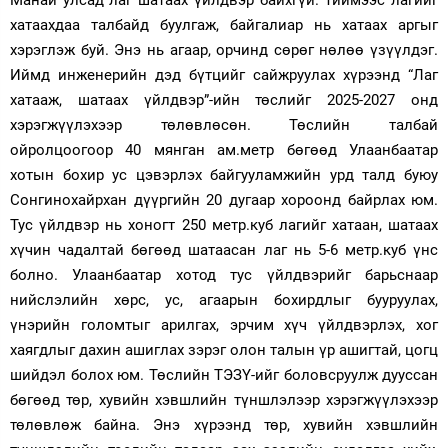
Манай улсад лаг шатаах үйлдвэр байхгүй. Тиймээс лагийг
хатаахдаа талбайд буулгаж, байгалиар нь хатаах аргыг
Зурхай
хэрэглэж буй. Энэ нь агаар, орчинд сөрөг нөлөө үзүүлдэг.
Иймд инженерийн дэд бүтцийг сайжруулах хүрээнд “Лаг
хатааж, шатаах үйлдвэр”-ийн төслийг 2025-2027 онд
хэрэгжүүлэхээр төлөвлөсөн. Төслийн талбай
ойролцоогоор 40 мянган ам.метр бөгөөд Улаанбаатар
хотын бохир ус цэвэрлэх байгууламжийн урд талд буюу
Сонгинохайрхан дүүргийн 20 дугаар хороонд байрлах юм.
Тус үйлдвэр нь хоногт 250 метр.куб лагийг хатаан, шатаах
хүчин чадалтай бөгөөд шатаасан лаг нь 5-6 метр.куб үнс
болно. Улаанбаатар хотод тус үйлдвэрийг барьснаар
нийслэлийн хөрс, ус, агаарын бохирдлыг бууруулах,
үнэрийн голомтыг арилгах, эрчим хүч үйлдвэрлэх, хог
хаягдлыг дахин ашиглах зэрэг олон талын үр ашигтай, цогц
шийдэл болох юм. Төслийн ТЭЗҮ-ийг боловсруулж дууссан
бөгөөд төр, хувийн хэвшлийн түншлэлээр хэрэгжүүлэхээр
төлөвлөж байна. Энэ хүрээнд төр, хувийн хэвшлийн