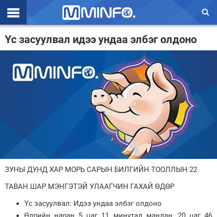
Эхлэл
Үс засуулвал идээ ундаа элбэг олдоно
Цаг агаар
Валют ханш
Улс төр
Эдийн засаг
Үзэл бодол
Спорт
ЗУНЫ ДУНД ХАР МОРЬ САРЫН БИЛГИЙН ТООЛЛЫН 22
Нийгэм
ТАВАН ШАР МЭНГЭТЭЙ УЛААГЧИН ГАХАЙ ӨДӨР
Дэлхий
Үс засуулвал: Идээ ундаа элбэг олдоно
Энтертайнмэнт
Өдрийн наран 5 цаг 11 минутад мандан, 20 цаг 46