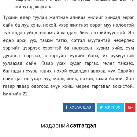
минутад жаргана.
Зурхай
Тухайн өдөр туулай жилтнээ аливаа үйлийг хийхэд эерэг
сайн ба луу, хонь, нохой, үхэр жилтнээ сөрөг муу нөлөөтэй
тул элдэв үйлд хянамгай хандаж, биеэ энхрийлүүштэй. Эл
өдөр архи уух, тамхи татах, сэтгэл муутантай нөхөрлөх
зэргийг цээрлэх хэрэгтэй ба нялхасын хурим хийх, сүм
дуганыг сэргээх, огторгуйн үүдийг боох, их хүмүүнтэй
уулзахад сайн. Газар ухах, худаг гаргах, гөлөг тэжээх,
балгадын суурь тавих, нохой худалдан авахад муу. Өдрийн
сайн цаг нь үхэр, луу, морь, хонь, нохой, гахай болой. Хол
газар яваар одогсод зүүн хойш мөрөө гаргавал зохистой.
Билгийн 22.
ХУВААЛЦАХ
ЖИРГЭХ
МЭДЭЭНИЙ
СЭТГЭГДЭЛ