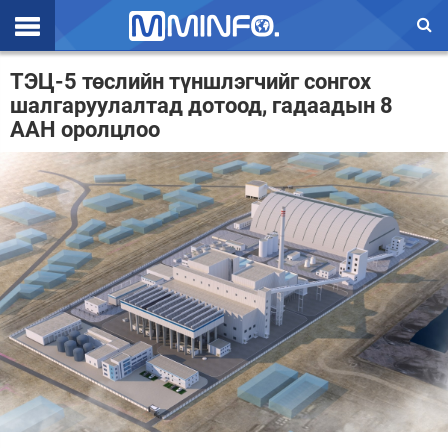
Эхлэл
ТЭЦ-5 төслийн түншлэгчийг сонгох
шалгаруулалтад дотоод, гадаадын 8
Цаг агаар
ААН оролцлоо
Валют ханш
Улс төр
Эдийн засаг
Үзэл бодол
Спорт
Нийгэм
Дэлхий
Энтертайнмэнт