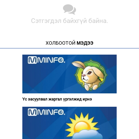
Сэтгэгдэл байхгүй байна.
ХОЛБООТОЙ
МЭДЭЭ
Үс засуулвал жаргал үргэлжид ирнэ