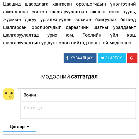
Цаашид шаардлага хангасан оролцогчдын үнэлгээний
ажиллагааг сонгон шалгаруулалтын ажлын хэсэг хууль,
журмын дагуу үргэлжлүүлэн зохион байгуулах бөгөөд
шалгарсан оролцогчдыг дараагийн шатны уралдаант
шалгаруулалтад урих юм. Төслийн үйл явц,
шалгаруулалтын үр дүнг олон нийтэд нээлттэй мэдээлнэ.
ХУВААЛЦАХ
ЖИРГЭХ
МЭДЭЭНИЙ
СЭТГЭГДЭЛ
Цагаар