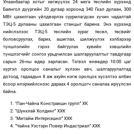
Улаанбаатар хотыг хөгжүүлэх 24 мега төслийн хүрээнд
Баянгол дүүргийн 20 дугаар хороонд 340 Гкал дулаан, 300
Зурхай
МВт цахилгаан үйлдвэрлэх суурилагдсан хүчин чадалтай
ТЭЦ-5 дулааны цахилгаан станцыг барина. Энэ хүрээнд
нийслэлээс ТЭЦ-5 төслийн зураг төсөл, төсвийг
боловсруулах, барих, ашиглах, шилжүүлэх хэлбэрээр
түншлэлийн гэрээ байгуулах хувийн хэвшлийн
түншлэгчийг сонгох урьдчилсан шалгаруулалтыг тавдугаар
сарын 26-ны өдөр зарласан. Тэгвэл өнөөдөр 10:00 цаг
хүртэл оролцох саналыг хүлээн авч, шалгаруулалтад
дотоод, гадаадын 8 аж ахуйн нэгж оролцох хүсэлтээ албан
ёсоор илэрхийлснээс дараах 4 оролцогч саналаа ирүүлсэн
байна.
“Пан-Чайна Констракшн групп” ХК
“Шунхлай Холдинг” ХХК
“Митайм Интернэшнл” ХХК
“Чайна Уэстэрн Повер Индастриал” ХХК