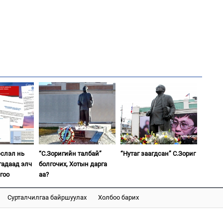
ба
2
"Х
ЕБС
1
Бү
тээ
2
Ав
тат
эслэл нь
“С.Зоригийн талбай”
“Нутаг заагдсан” С.Зориг
гадаад элч
болгочих, Хотын дарга
гоо
аа?
2
МИ
Сурталчилгаа байршуулах
Холбоо барих
аж
2
Б.
би