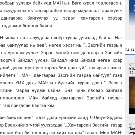
хоёрыг уулзаж байх үед МАН-ын Бага хурал товлогдсон.
х асуудлынх нь талаар албан ёсоор мэдээлэл гараагүй ч
дангаараа байгуулах уу, эсвэл хамтарсан хэвээр
ь тодорхой болоод байна.
-ынхан энэ асуудлаар хоёр хуваагдчихаад байна. Нэг
раа байгуулах нь зөв”, нөгөө хэсэг нь “…Засгийн газрын
1
САНА
 нь үргэлжлүүлье. Хэрэв манай нам дангаараа Засгийн
Но
жо
гтворгүй байдал үүснэ. Байдал ийм байхад нөгөө хоёр
2
үний дараа ирэх улс төрөө бид даахгүй” гэж ярьцгаажээ.
KH
22-
ийлөгч “…МАН дангаараа Засгийн газраа байгуул” гээд
 болсон УИХ дахь МАН-ын бүлгийн хурал дээр “…Засагт
сгийн газраа нүдэж байна. Энэ чинь явсаар байгаад
нөлөөллөө. Ийм байхад хамтарсан Засгийн газрыг
” гэж яригдсан байгаа юм.
1
Со
69 
ай байх нь зөв” гэдэг дээр Ерөнхий сайд Л.Оюун-Эрдэнэ
эр Ерөнхийлөгчтэй уулзахдаа “…Хамтарсан Засгийн газар
2
Тө
их юм бол би тэнд юугаа хийх вэ дээ” гэсэн. Мөн МАН-
ст