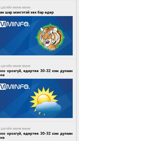
 цагийн өмнө өмнө
ан шар мэнгэтэй хөх бар өдөр
 цагийн өмнө өмнө
роо орохгүй, өдөртөө 30-32 хэм дулаан
йна
 цагийн өмнө өмнө
роо орохгүй, өдөртөө 30-32 хэм дулаан
йна