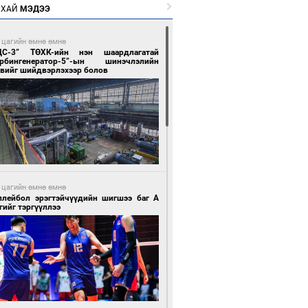
РХАЙ
МЭДЭЭ
 цагийн өмнө өмнө
ЦС-3” ТӨХК-ийн нэн шаардлагатай
урбингенератор-5”-ын шинэчлэлийн
свийг шийдвэрлэхээр болов
 цагийн өмнө өмнө
ллейбол эрэгтэйчүүдийн шигшээ баг А
гийг тэргүүллээ