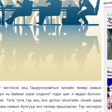
ШУУ
8
"Д
“Т
тө
9
Во
хэс
ү чиглэсэн акц Гашуунсухайтын хилийн төмөр замын
Хүн нь байвал хэрэг олдоно” гэдэг шиг л явдал болсон.
эв. Тэгж тэгж тэр акц энэ долоо хоногийн эхний өдөр
ахь намын бүлгүүд энэ талаар ярьцгаасан. Тэр чигээрээ