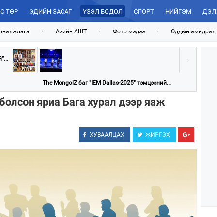
С ТӨР
ЭДИЙН ЗАСАГ
ҮЗЭЛ БОДОЛ
СПОРТ
НИЙГЭМ
ДЭЛ
рвалжлага
•
Азийн АШТ
•
Фото мэдээ
•
Оддын амьдрал
...
The MongolZ баг "IEM Dallas-2025" тэмцээний...
болсон яриа Бага хурал дээр яаж
ХУВААЛЦАХ
ЖИРГЭХ