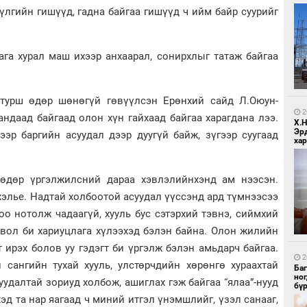
лгийн гишүүд, гадна байгаа гишүүд ч ийм байр суурийг
ага хурал маш ихээр анхаарал, сонирхлыг татаж байгаа
1
Ир
ги
 турш өдөр шөнөгүй гөвүүлсэн Ерөнхий сайд Л.Оюун-
ду
2
ндаад байгаад олон хүн гайхаад байгаа харагдана лээ.
Х.
Эр
ээр баргийн асуудал дээр дуугүй байж, зүгээр суугаад
хар
 өдөр үргэлжилсний дараа хэвлэлийнхэнд ам нээсэн.
 хэлье. Надтай холбоотой асуудал үүссэнд ард түмнээсээ
оо нотолж чадаагүй, хууль бус сэтэрхий тэвнэ, сиймхий
1
двол би хариуцлага хүлээхэд бэлэн байна. Олон жилийн
Нар
 ирэх болов уу гэдэгт би үргэлж бэлэн амьдарч байгаа.
2
 сангийн тухай хууль, улстөрчдийн хөрөнгө хураахтай
Ба
но
уудалтай зориуд холбож, ашиглах гэж байгаа “ялаа”-нууд
бү
эд та нар яагаад ч миний итгэл үнэмшлийг, үзэл санааг,