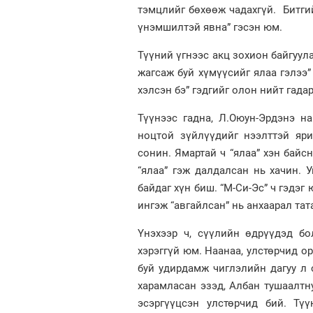
тэмцлийг бөхөөж чадахгүй. Битгий
үнэмшилтэй явна” гэсэн юм.
Түүний үгнээс акц зохион байгуула
жагсаж буй хүмүүсийг ялаа гэлээ” 
хэлсэн бэ” гэдгийг олон нийт гада
Түүнээс гадна, Л.Оюун-Эрдэнэ н
ноцтой зүйлүүдийг нээлттэй яр
сонин. Ямартай ч “ялаа” хэн байсн
“ялаа” гэж далдалсан нь хачин. У
байдаг хүн биш. “М-Си-Эс” ч гэдэг 
ингэж “авгайлсан” нь анхаарал тат
Үнэхээр ч, сүүлийн өдрүүдэд бо
хэрэггүй юм. Наанаа, улстөрчид о
буй удирдамж чиглэлийн дагуу л 
харамласан эзэд, Албан тушаалтну
эсэргүүцсэн улстөрчид бий. Түү