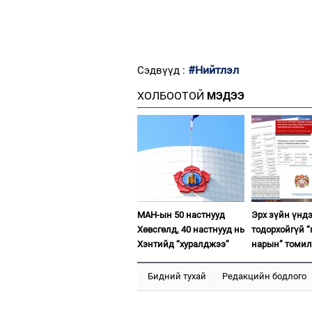
#Нийтлэл
Сэдвүүд :
ХОЛБООТОЙ
МЭДЭЭ
МАН-ын 50 настнууд
Эрх зүйн үнд
Хөвсгөлд, 40 настнууд нь
тодорхойгүй “
Хэнтийд “хуралджээ”
нарын” томил
Бидний тухай
Редакцийн бодлого