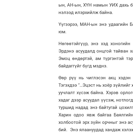
ын, АН-ын, ХҮН намын УИХ дахь бү
нэлээд илэрхийлж байна.
Үүгээрээ, МАН-ын энэ удаагийн Б
юм.
Нөгөөтэйгүүр, энэ хэд хоногийн
Эрдэнэ асуудалд онцгой тайван ха
Эмоц өндөртэй, ам түргэнтэй тэр
байдаггүйг бүгд мэднэ.
Өөр рүү нь чиглэсэн акц хэдэн
Тэгэхдээ “…Эцэст нь хоёр зүйлийг
уучлалт хүсэж байна. Хэрэв орлог
хадаг дээр асуудал үүсэж, нотлог
туршид надад энэ байтугай цохилт
Харин одоо явж байгаа Баялгийн
холбоотой эрх зүйн орчныг энэ ас
бий. Энэ ялаануудад хандаж хэлэх