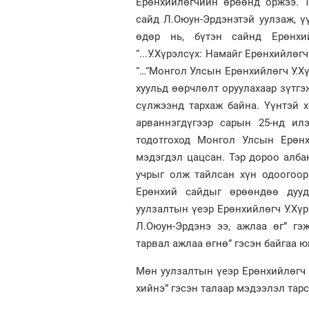
Ерөнхийлөгчийн өрөөнд оржээ. Т
сайд Л.Оюун-Эрдэнэтэй уулзаж, 
өдөр нь, бүтэн сайнд Ерөнхи
“...У.Хүрэлсүх: Намайг Ерөнхийлөгч
“…“Монгол Улсын Ерөнхийлөгч У.Х
хуульд өөрчлөлт оруулахаар зүтгэ
сүлжээнд тархаж байна. Үүнтэй 
арваннэгдүгээр сарын 25-нд ил
тодотгоход Монгол Улсын Ерөнх
мэдэгдэл цацсан. Тэр дороо алба
учрыг олж тайлсан хүн одоогоор
Ерөнхий сайдыг өрөөндөө дууд
уулзалтын үеэр Ерөнхийлөгч У.Хүр
Л.Оюун-Эрдэнэ ээ, ажлаа өг” гэ
тарвал ажлаа өгнө” гэсэн байгаа ю
Мөн уулзалтын үеэр Ерөнхийлөгч У
хийнэ” гэсэн талаар мэдээлэл тар