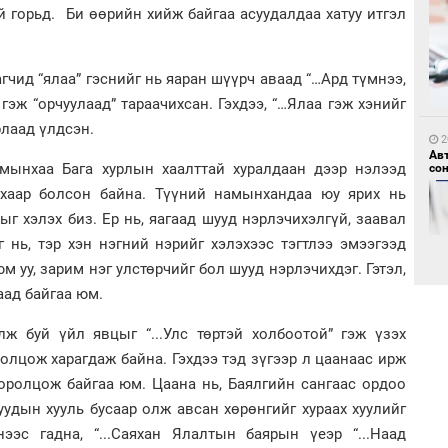
 горьд. Би өөрийн хийж байгаа асуудалдаа хатуу итгэл
1
Мо
гчид “ялаа” гэснийг нь яаран шүүрч аваад “…Ард түмнээ,
өн
гэж “орчуулаад” тараачихсан. Гэхдээ, “…Ялаа гэж хэнийг
рлаад үлдсэн.
2
Ав
амынхаа Бага хурлын хаалттай хуралдаан дээр нэлээд
со
ихаар болсон байна. Түүний намынхандаа юу ярих нь
ыг хэлэх биз. Ер нь, яагаад шууд нэрлэчихэлгүй, заавал
г нь, тэр хэн нэгний нэрийг хэлэхээс тэгтлээ эмээгээд
1
юм уу, зарим нэг улстөрчийг бол шууд нэрлэчихдэг. Гэтэл,
Өн
ду
аад байгаа юм.
ол
лж буй үйл явцыг “...Улс төртэй холбоотой” гэж үзэх
2
“Ну
ролцож харагдаж байна. Гэхдээ тэд зүгээр л цаанаас ирж
оролцож байгаа юм. Цаана нь, Баялгийн сангаас ордоо
удын хууль бусаар олж авсан хөрөнгийг хураах хуулийг
нээс гадна, “...Саяхан Ялалтын баярын үеэр “...Наад