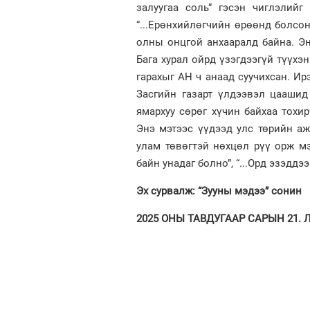
залуугаа соль” гэсэн чиглэлий
“...Ерөнхийлөгчийн өрөөнд болсон
олны онцгой анхааралд байна. Эн
Бага хурал ойрд үзэгдээгүй түүхэ
гарахыг АН ч анаад суучихсан. Ир
Засгийн газарт үлдээвэл цаашид
ямархуу сөрөг хүчин байхаа тохир
Энэ мэтээс үүдээд улс төрийн ажи
улам төвөгтэй нөхцөл рүү орж мэд
байн унадаг болно”, “...Орд эзэддэ
Эх сурвалж: “Зууны мэдээ” сонин
2025 ОНЫ ТАВДУГААР САРЫН 21. ЛХА