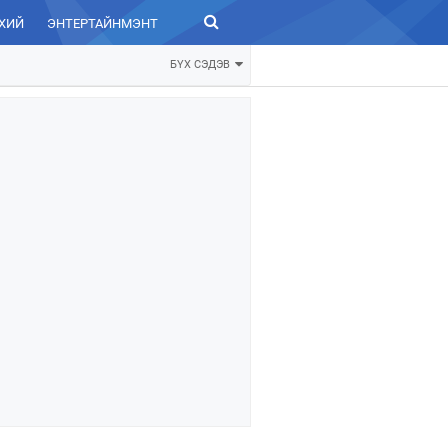
ХИЙ
ЭНТЕРТАЙНМЭНТ
ЗУРХАЙ
БҮХ СЭДЭВ