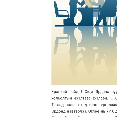
Ерөнхий сайд Л.Оюун-Эрдэнэ рү
холболтын нээлтээс эхэлсэн. “...
Тэгээд нэлээн хэд хоног үргэлжл
Ордонд нэвтэрлээ. Өглөө нь УИХ д