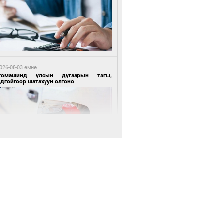
 өдрийн өмнө өмнө
нгол Улсын волейболын шигшээ баг
өөдөр Хятадын эсрэг тоглоно
026-08-03 өмнө
томашинд улсын дугаарын тэгш,
ндгойгоор шатахуун олгоно
 өдрийн өмнө өмнө
өөдөр сондгой тоогоор төгссөн улсын
гаартай автомашинтай иргэдэд шатахуун
гоно
026-08-03 өмнө
таг заагдсан” С.Зориг