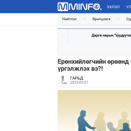
ЭХЛЭЛ
УЛ
Нийтлэл
•
Ярилцлага
•
Су
Дарга нарын “хуудуутай”
Ерөнхийлөгчийн өрөөнд 
үргэлжлэх вэ?!
ГАРЬД
2025-05-21