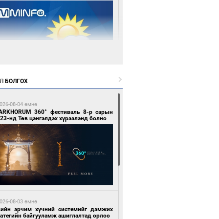
 өдрийн өмнө өмнө
Л
БОЛГОХ
цтой зөрчил гаргасан автобусны
лоочийг ажлаас нь чөлөөлжээ
026-08-04 өмнө
ARKHORUM 360° фестиваль 8-р сарын
23-нд Төв цэнгэлдэх хүрээлэнд болно
 өдрийн өмнө өмнө
гтуугаар тээврийн хэрэгсэл жолоодсон
зөрчил бүртгэгдлээ
026-08-03 өмнө
вийн эрчим хүчний системийг дэмжих
ратегийн байгууламж ашиглалтад орлоо