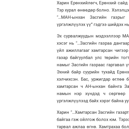
Харин Ерөнхийлөгч, Ерөнхий сайд 
Тэр хурал өнөөдөр болно. Хэлэлцэ
“…МАН-ынхан Засгийн газрыг 
үргэлжлүүлэх үү” гэдгээ шийдэх н
Эх сурвалжуудын мэдээллээр МАН
хэсэг нь “…Засгийн газраа дангаа
үйл ажиллагааг хамтарсан чигээр
газар байгуулбал улс төрийн то
намыг Засгийн газраас гаргавал ү
Эхний байр суурийн тухайд Ерөнх
хэлчихсэн. Бас, уржигдар өглөө
хамтарсан ч АН-ынхан байнга За
намын нэр хүндэд ч сөргөөр 
үргэлжлүүлээд байх хэрэг байна уу
Харин “…Хамтарсан Засгийн газарт
байгаа гэж ойлгож болох юм. Тэрэ
тарвал ажлаа өгнө. Хамтрахаа бол