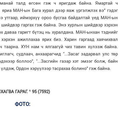
г манай талд өгсөн гэж ч яригдаж байна. Ямартай ч
1
 яриа МАН-ын Бага хурал дээр яаж үргэлжлэх вэ” гэдэг
УИ
тэн
э утгаар, иймэрхүү ороо бусгаа байдалтай үед МАН-ын
2
н шийдвэр гаргах гэж байна. Энэ хурлын шийдвэр хэрхэн
Хөш
эх даваа гаригт бүтэц нь хуралдана. МАН-ынхан тэднийг
 хэрхэн ажиллахаа ярих биз. Харин гаргаад хаячихвал
ч таарна. ХҮН нам ч ялгаагүй чих тавин хүлээж байна.
глагч, судлаач, анхаарагчид “...Засаг задарвал улс төр
эхээр боллоо”, “...Засгийн газар хэт эмзэг болж, байн
1
э үлдэж, Ордон хэрүүлээр тасрахаа болино” гэж байна.
Зу
өд
2
Хө
та
ГВА ГАРАГ. ¹ 95 (7592)
ФОТО:
1
Бо