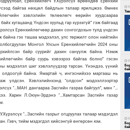
одруулбал, Ерөнхийлөгч У.Хүрэлсүх өрөөндөө Ерөнхий
9
үүсээд байгаа нөхцөл байдлын талаар ярилцжээ. Өмнөх
Тав
йлөгчийн хэвлэлийн төлөөлөгч өөрийн хуудсаараа
 байх хугацаанд Үндсэн хуульд гар хүрэхгүй” гэж байгаад
үрэлсүх Ерөнхийлөгчөөр дахин сонгогдохын тулд үндсэн
ж байна гэх ташаа мэдээлэл, улс төржилт олон нийтийн
холбогдуулан Монгол Улсын Ерөнхийлөгчийн 2024 оны
эрхийлсэн байр суурийг дахин сануулж байна. Нэмж
ийлөгчийн байр суурь хэвээрээ байгаа болно” гэсэн
9
Бо
ны мэдээлэл шиг хэвлэлүүдээр тарсан. Үнэндээ, үүний
ба
 олдоогүй байна. Ямартай ч, ингэснийхээ маргааш нь
аж үлдсэн. Хэвлэлийнхэнд “олдсон” мэдээллээртэр
элсүх “…МАН дангаараа Засгийн газраа байгуул”, мөн “…
жээ. Харин Л.Оюун-Эрдэнэ “…Хамтарсан Засгийн газар
м.
.Хүрэлсүх “…Засгийн газрыг огцруулах талаар мэдэгдэл
9
сан. Гэвч, тийм мэдэгдэл хийсэнгүй өнгөрсөн юм.
Бо
ба