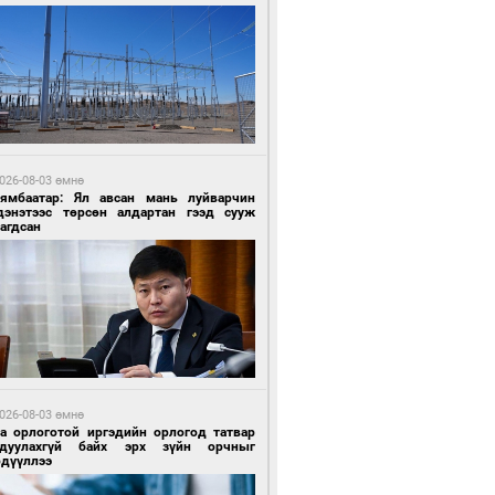
 өдрийн өмнө өмнө
ландын алдарт Boyzone хамтлагийн
шүүн Ronan Keating Монголд анх удаа
улна
026-08-03 өмнө
Нямбаатар: Ял авсан мань луйварчин
дэнэтээс төрсөн алдартан гээд сууж
агдсан
 өдрийн өмнө өмнө
ны эрчим хүчээр гэрэлтдэг үйлдвэр
026-08-03 өмнө
га орлоготой иргэдийн орлогод татвар
гдуулахгүй байх эрх зүйн орчныг
рдүүллээ